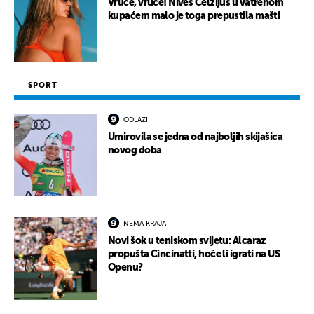
Vruće, vruće! Nives Celzijus u vatrenom
kupaćem malo je toga prepustila mašti
SPORT
ODLAZI
Umirovila se jedna od najboljih skijašica
novog doba
NEMA KRAJA
Novi šok u teniskom svijetu: Alcaraz
propušta Cincinatti, hoće li igrati na US
Openu?