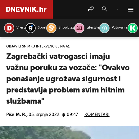
Vijesti
Sport
Showbizz
Lifestyle
Putovanja
PRETRAŽITE VIJESTI
OBJAVILI SNIMKU INTERVENCIJE NA A1
Zagrebački vatrogasci imaju
važnu poruku za vozače: "Ovakvo
ponašanje ugrožava sigurnost i
predstavlja problem svim hitnim
službama"
Piše
M. R.,
05. srpnja 2022. @ 09:47
KOMENTARI