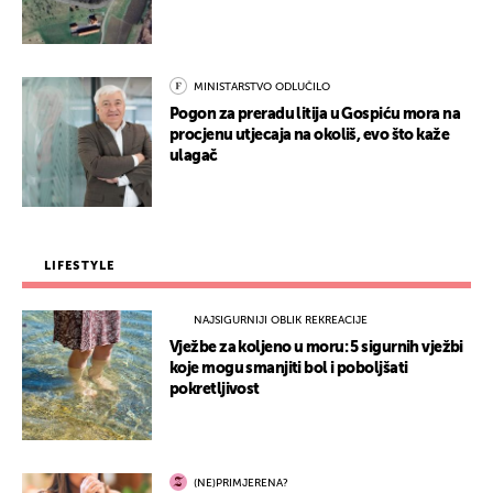
MINISTARSTVO ODLUČILO
Pogon za preradu litija u Gospiću mora na
procjenu utjecaja na okoliš, evo što kaže
ulagač
LIFESTYLE
NAJSIGURNIJI OBLIK REKREACIJE
Vježbe za koljeno u moru: 5 sigurnih vježbi
koje mogu smanjiti bol i poboljšati
pokretljivost
(NE)PRIMJERENA?