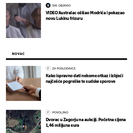
SVE OBJAVIO
VIDEO Australac ošišao Modrića i pokazao
novu Lukinu frizuru
NOVAC
ZA POSLODAVCE
Kako ispravno dati nekome otkaz i izbjeći
najčešće pogreške te sudske sporove
POVOLJNO
Dvorac u Zagorju na aukciji. Početna cijena
1,46 milijuna eura