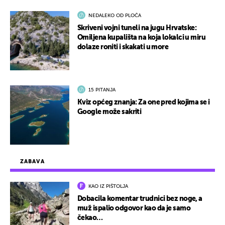
NEDALEKO OD PLOČA
Skriveni vojni tuneli na jugu Hrvatske:
Omiljena kupališta na koja lokalci u miru
dolaze roniti i skakati u more
15 PITANJA
Kviz općeg znanja: Za one pred kojima se i
Google može sakriti
ZABAVA
KAO IZ PIŠTOLJA
Dobacila komentar trudnici bez noge, a
muž ispalio odgovor kao da je samo
čekao…