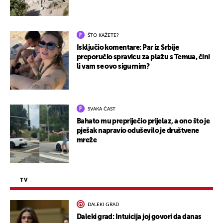
ŠTO KAŽETE?
Isključio komentare: Par iz Srbije
preporučio spravicu za plažu s Temua, čini
li vam se ovo sigurnim?
SVAKA ČAST
Bahato mu prepriječio prijelaz, a ono što je
pješak napravio oduševilo je društvene
mreže
TV
DALEKI GRAD
Daleki grad: Intuicija joj govori da danas