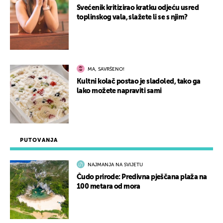
Svećenik kritizirao kratku odjeću usred
toplinskog vala, slažete li se s njim?
MA, SAVRŠENO!
Kultni kolač postao je sladoled, tako ga
lako možete napraviti sami
PUTOVANJA
NAJMANJA NA SVIJETU
Čudo prirode: Predivna pješčana plaža na
100 metara od mora