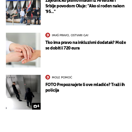
Zajedničko pismo mladih iz Hrvatske i
Srbije povodom Oluje: "Ako si rođen nakon
'95..."
IMAŠ PRAVO, OSTVARI GA!
Tko ima pravo na inkluzivni dodatak? Može
se dobiti i 720 eura
UKLJUČITE NOTIFIKACIJE
MOLE POMOĆ
FOTO Prepoznajete li ove mladiće? Traži ih
policija
4