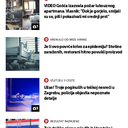
VIDEO Gošća izazvala požar luksuznog
apartmana. Vlasnik: "Dok je gorjelo, smijali
su se, pili i pokazivali mi srednji prst"
7
KRENULO OD BRZE HRANE
Je li ovo povrće krivo za epidemiju? Stotine
zaraženih, restorani hitno povukli proizvod
IZLETJELI S CESTE
Užas! Troje poginulih u teškoj nesreći u
Zagrebu, policija objavila nepoznate
detalje
5
REZULTAT RAZMJENE