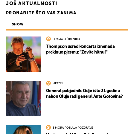
JOŠ AKTUALNOSTI
PRONAĐITE ŠTO VAS ZANIMA
SHOW
DRAMA U ŠIBENIKU
Thompson usred koncerta iznenada
prekinuo pjesmu: "Zovite hitnu!"
HEROJ
General pobjednik: Gdje i što 31 godinu
nakon Oluje radi general Ante Gotovina?
S MORA POSLALA POZDRAVE