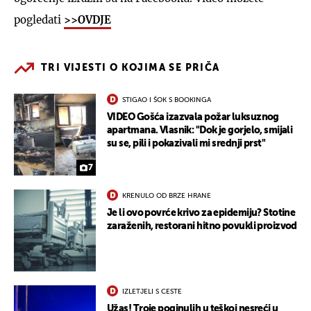
pogledati
>>OVDJE
TRI VIJESTI O KOJIMA SE PRIČA
STIGAO I ŠOK S BOOKINGA
VIDEO Gošća izazvala požar luksuznog
apartmana. Vlasnik: "Dok je gorjelo, smijali
su se, pili i pokazivali mi srednji prst"
7
KRENULO OD BRZE HRANE
Je li ovo povrće krivo za epidemiju? Stotine
zaraženih, restorani hitno povukli proizvod
IZLETJELI S CESTE
Užas! Troje poginulih u teškoj nesreći u