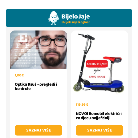
1,00 €
Optika Rauš - pregledi i
kontrole
119,99 €
NOVO! Romobil električni
za djecu najjeftiniji
SAZNAJ VIŠE
SAZNAJ VIŠE