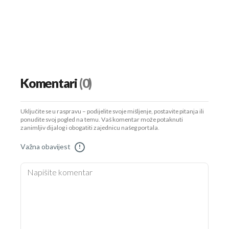
Komentari
(0)
Uključite se u raspravu – podijelite svoje mišljenje, postavite pitanja ili
ponudite svoj pogled na temu. Vaš komentar može potaknuti
zanimljiv dijalog i obogatiti zajednicu našeg portala.
Važna obavijest
!