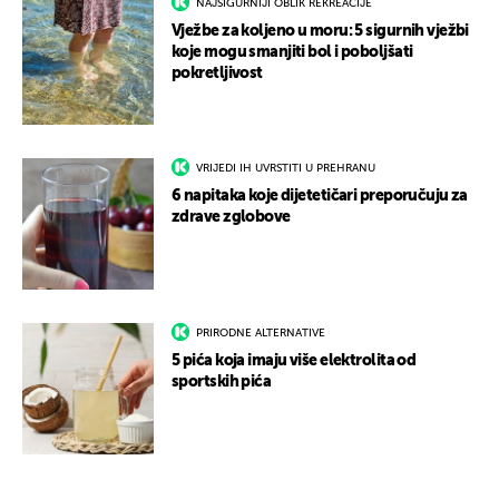
NAJSIGURNIJI OBLIK REKREACIJE
Vježbe za koljeno u moru: 5 sigurnih vježbi
koje mogu smanjiti bol i poboljšati
pokretljivost
VRIJEDI IH UVRSTITI U PREHRANU
6 napitaka koje dijetetičari preporučuju za
zdrave zglobove
PRIRODNE ALTERNATIVE
5 pića koja imaju više elektrolita od
sportskih pića