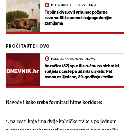
PILOT-PROJEKT EUROPSKE UNIJE
Toplinski valovi i vrhunac požarne
sezone: Stiže pomoć najpogođenijim
zemljama
PROČITAJTE I OVO
PODNESENA KAZNENA PRIJAVA
Vozačica (82) spustila ručnu na nizbrdici,
sletjela s ceste pa udarila u skelu: Pet
osoba ozlijeđeno, 89-godišnjak teško
Navode i
kako treba formirati hitne koridore:
1. na cesti koja ima dvije kolničke trake s po jednom