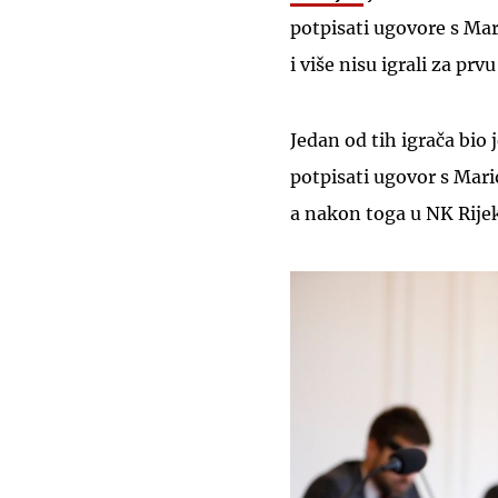
potpisati ugovore s Ma
i više nisu igrali za p
Jedan od tih igrača bio j
potpisati ugovor s Ma
a nakon toga u NK Rijeku