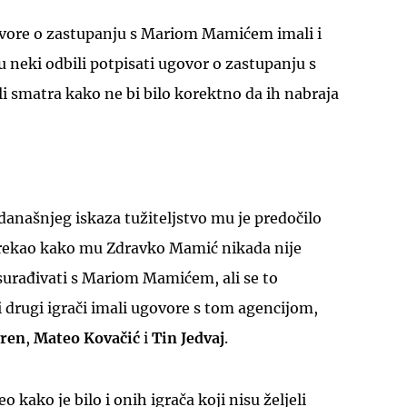
ovore o zastupanju s Mariom Mamićem imali i
su neki odbili potpisati ugovor o zastupanju s
 smatra kako ne bi bilo korektno da ih nabraja
UKLJUČITE NOTIFIKACIJE
 današnjeg iskaza tužiteljstvo mu je predočilo
e rekao kako mu Zdravko Mamić nikada nije
surađivati s Mariom Mamićem, ali se to
i drugi igrači imali ugovore s tom agencijom,
vren
,
Mateo Kovačić
i
Tin Jedvaj
.
eo kako je bilo i onih igrača koji nisu željeli