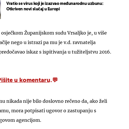
Vratio se virus koji je izazvao međunarodnu uzbunu:
Otkriven novi slučaj u Europi
 osječkom Županijskom sudu Vrsaljko je, u više
čije nego u istrazi pa mu je v.d. ravnatelja
redočavao iskaz s ispitivanja u tužiteljstvu 2016.
Pišite u komentaru.
mu nikada nije bilo doslovno rečeno da, ako želi
namu, mora potpisati ugovor o zastupanju s
govom agencijom.