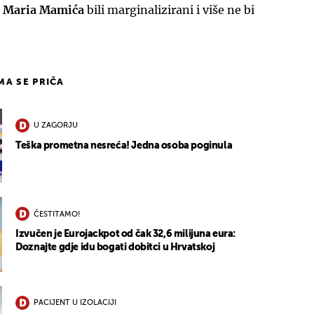
m
Maria Mamića
bili marginalizirani i više ne bi
IMA SE PRIČA
U ZAGORJU
Teška prometna nesreća! Jedna osoba poginula
ČESTITAMO!
Izvučen je Eurojackpot od čak 32,6 milijuna eura:
Doznajte gdje idu bogati dobitci u Hrvatskoj
PACIJENT U IZOLACIJI