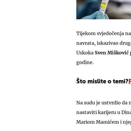
Tijekom svjedočenja na
navrata, iskazivao druga
Uskoka
Sven Mišković
p
godine.
Što mislite o temi?
Na sudu je ustvrdio da 
nastaviti karijeru u Di
Mariom Mamićem i nje