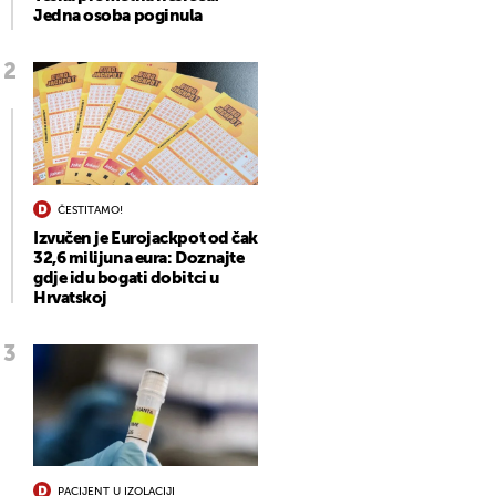
Jedna osoba poginula
ČESTITAMO!
Izvučen je Eurojackpot od čak
32,6 milijuna eura: Doznajte
gdje idu bogati dobitci u
Hrvatskoj
PACIJENT U IZOLACIJI