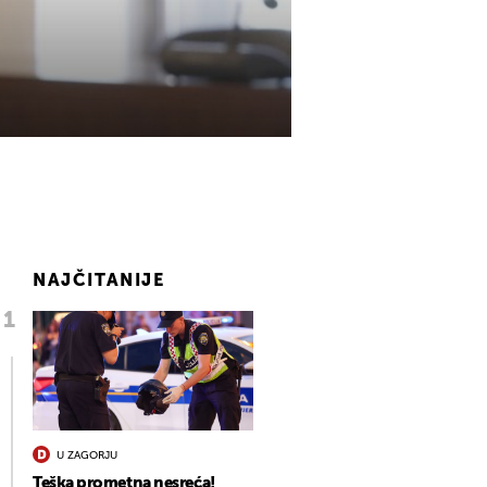
NAJČITANIJE
U ZAGORJU
Teška prometna nesreća!