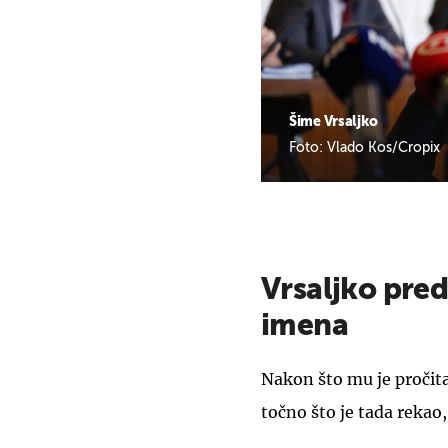
Šime Vrsaljko
Foto: Vlado Kos/Cropix
Vrsaljko pred
imena
Nakon što mu je pročitan
točno što je tada rekao,