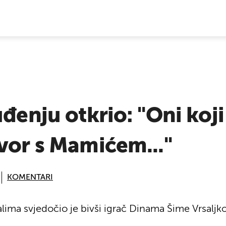
E VIJESTI
uđenju otkrio: "Oni koji
vor s Mamićem..."
KOMENTARI
lima svjedočio je bivši igrač Dinama Šime Vrsaljko