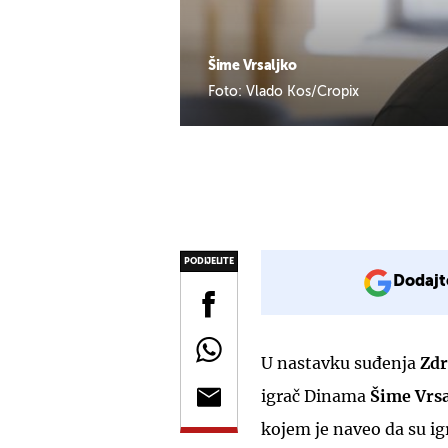
Šime Vrsaljko
Foto: Vlado Kos/Cropix
PODIJELITE
Dodajt
U nastavku suđenja
Zd
igrač Dinama
Šime Vrsa
kojem je naveo da su ig