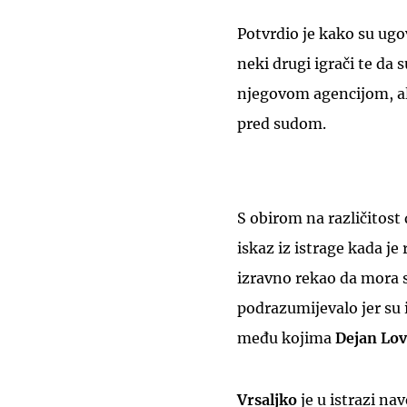
Potvrdio je kako su ug
neki drugi igrači te da 
njegovom agencijom, ali
pred sudom.
S obirom na različitost
iskaz iz istrage kada j
izravno rekao da mora 
podrazumijevalo jer su 
među kojima
Dejan Lo
Vrsaljko
je u istrazi nav