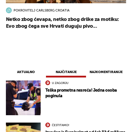
POKROVITELJ CARLSBERG CROATIA
Netko zbog ćevapa, netko zbog drške za motiku:
Evo zbog čega sve Hrvati duguju pivo...
AKTUALNO
NAJČITANIJE
NAJKOMENTIRANIJE
U ZAGORJU
Teška prometna nesreća! Jedna osoba
poginula
ČESTITAMO!