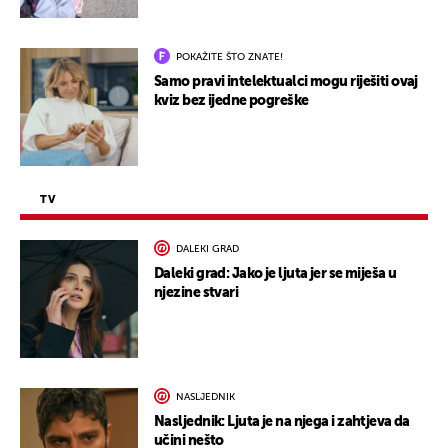
POKAŽITE ŠTO ZNATE!
Samo pravi intelektualci mogu riješiti ovaj
kviz bez ijedne pogreške
TV
DALEKI GRAD
Daleki grad: Jako je ljuta jer se miješa u
njezine stvari
NASLJEDNIK
Nasljednik: Ljuta je na njega i zahtjeva da
učini nešto