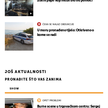
zlatni papir koji može biti od pomoći
ČEKA SE NALAZ OBDUKCIJE
U moru pronađeno tijelo: Otkriveno o
kome se radi
JOŠ AKTUALNOSTI
PRONAĐITE ŠTO VAS ZANIMA
SHOW
OPET PROBLEMI
Burne scene u trgovačkom centru: Sergej