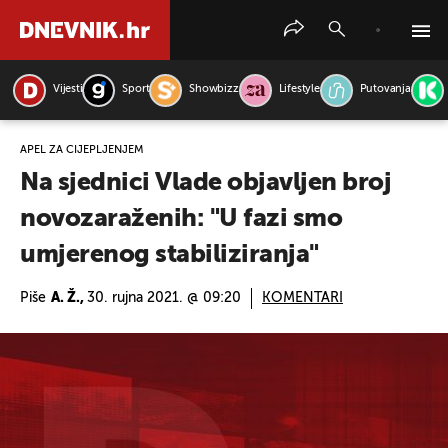
Vijesti
Sport
Showbizz
Lifestyle
Putovanja
PRETRAŽITE VIJESTI
APEL ZA CIJEPLJENJEM
Na sjednici Vlade objavljen broj
novozaraženih: "U fazi smo
umjerenog stabiliziranja"
Piše
A. Ž.,
30. rujna 2021. @ 09:20
KOMENTARI