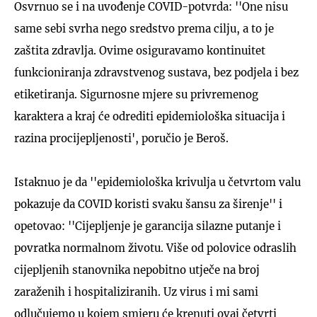
Osvrnuo se i na uvođenje COVID-potvrda: ''One nisu
same sebi svrha nego sredstvo prema cilju, a to je
zaštita zdravlja. Ovime osiguravamo kontinuitet
funkcioniranja zdravstvenog sustava, bez podjela i bez
etiketiranja. Sigurnosne mjere su privremenog
karaktera a kraj će odrediti epidemiološka situacija i
razina procijepljenosti', poručio je Beroš.
Istaknuo je da ''epidemiološka krivulja u četvrtom valu
pokazuje da COVID koristi svaku šansu za širenje'' i
opetovao: ''Cijepljenje je garancija silazne putanje i
povratka normalnom životu. Više od polovice odraslih
cijepljenih stanovnika nepobitno utječe na broj
zaraženih i hospitaliziranih. Uz virus i mi sami
odlučujemo u kojem smjeru će krenuti ovaj četvrti