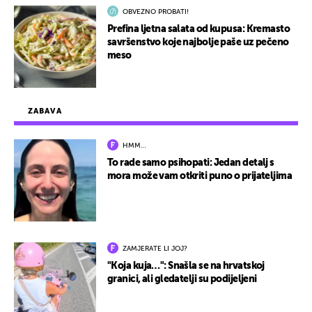
OBVEZNO PROBATI!
Prefina ljetna salata od kupusa: Kremasto
savršenstvo koje najbolje paše uz pečeno
meso
ZABAVA
HMM…
To rade samo psihopati: Jedan detalj s
mora može vam otkriti puno o prijateljima
ZAMJERATE LI JOJ?
"Koja kuja…": Snašla se na hrvatskoj
granici, ali gledatelji su podijeljeni