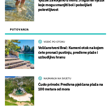
Vježbe za koljeno u moru: 5 sigurnih vježbi
koje mogu smanjiti bol i poboljšati
pokretljivost
PUTOVANJA
VODIČ PO OTOKU
Veličanstveni Brač: Kameni otok na kojem
ćete pronaći pustinju, predivne plaže i
uzbudljivu hranu
NAJMANJA NA SVIJETU
Čudo prirode: Predivna pješčana plaža na
100 metara od mora