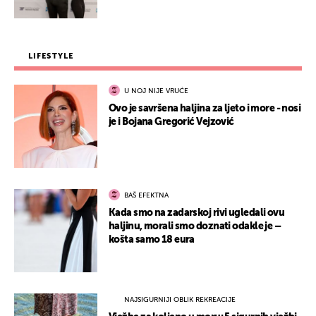
LIFESTYLE
U NOJ NIJE VRUĆE
Ovo je savršena haljina za ljeto i more - nosi
je i Bojana Gregorić Vejzović
BAŠ EFEKTNA
Kada smo na zadarskoj rivi ugledali ovu
haljinu, morali smo doznati odakle je –
košta samo 18 eura
NAJSIGURNIJI OBLIK REKREACIJE