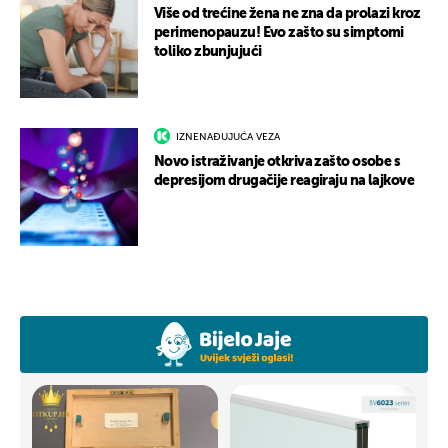
Više od trećine žena ne zna da prolazi kroz
perimenopauzu! Evo zašto su simptomi
toliko zbunjujući
IZNENAĐUJUĆA VEZA
Novo istraživanje otkriva zašto osobe s
depresijom drugačije reagiraju na lajkove