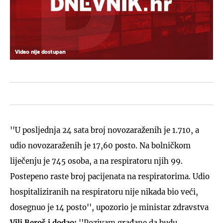
Video nije dostupan
''U posljednja 24 sata broj novozaraženih je 1.710, a
udio novozaraženih je 17,60 posto. Na bolničkom
liječenju je 745 osoba, a na respiratoru njih 99.
Postepeno raste broj pacijenata na respiratorima. Udio
hospitaliziranih na respiratoru nije nikada bio veći,
dosegnuo je 14 posto'', upozorio je ministar zdravstva
Vili Beroš i dodao:
''Pozivam građane da budu