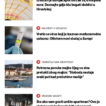
Izvučen je Eurojackpot od čak 32,6 milijuna
eura: Doznajte gdje idu bogati dobitci u
Hrvatskoj
PACIJENT U IZOLACIJI
Vratio se virus koji je izazvao međunarodnu
uzbunu: Otkriven novi slučaj u Europi
"NARUČILA SAM IDENTIČNU"
Potresna poruka majke čijeg su sina
pretukli zbog majice: "Sloboda nestaje
svaki put kad prešutimo nasilje"
VRIJEDNI SAVJETI
Što ako vam gosti unište apartman? Ovo je