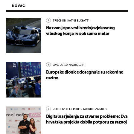
NOVAC
TREĆI UNIKATNI BUGATTI
Nazvan je po vrsti srednjovjekovnog
viteškog konja i visok samo metar
OVO JE 10 NAJBOLJIH
Europske dionice dosegnule su rekordne
razine
POKROVITELJ PHILIP MORRIS ZAGREB
Digitalna rješenja za stvarne probleme: Dva
hrvatska projekta dobila potporu za razvoj