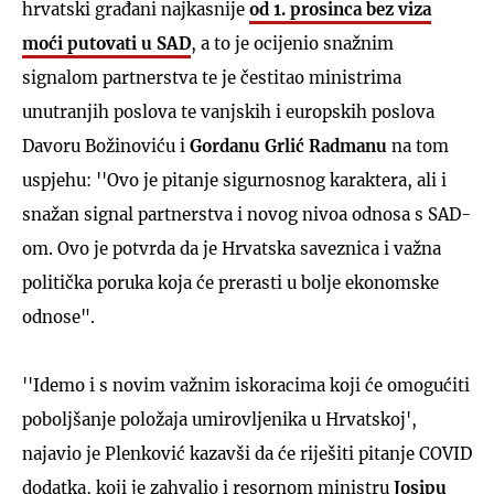
hrvatski građani najkasnije
od 1. prosinca bez viza
moći putovati u SAD
, a to je ocijenio snažnim
signalom partnerstva te je čestitao ministrima
unutranjih poslova te vanjskih i europskih poslova
Davoru Božinoviću i
Gordanu Grlić Radmanu
na tom
uspjehu: ''Ovo je pitanje sigurnosnog karaktera, ali i
snažan signal partnerstva i novog nivoa odnosa s SAD-
om. Ovo je potvrda da je Hrvatska saveznica i važna
politička poruka koja će prerasti u bolje ekonomske
odnose".
''Idemo i s novim važnim iskoracima koji će omogućiti
poboljšanje položaja umirovljenika u Hrvatskoj',
najavio je Plenković kazavši da će riješiti pitanje COVID
dodatka, koji je zahvalio i resornom ministru
Josipu