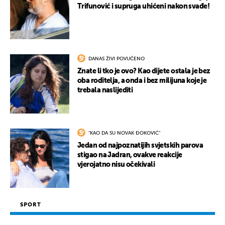
Trifunović i supruga uhićeni nakon svađe!
DANAS ŽIVI POVUČENO
Znate li tko je ovo? Kao dijete ostala je bez
oba roditelja, a onda i bez milijuna koje je
trebala naslijediti
"KAO DA SU NOVAK ĐOKOVIĆ"
Jedan od najpoznatijih svjetskih parova
stigao na Jadran, ovakve reakcije
vjerojatno nisu očekivali
SPORT