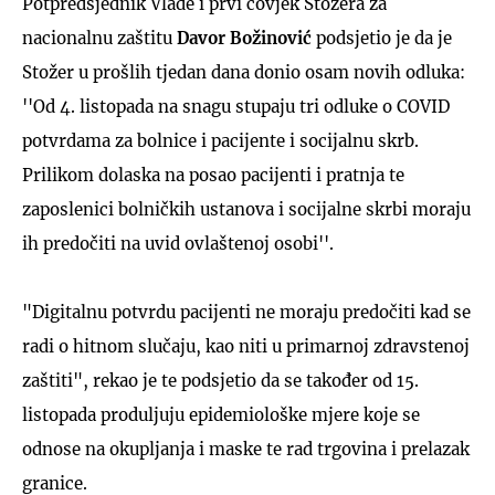
Potpredsjednik Vlade i prvi čovjek Stožera za
nacionalnu zaštitu
Davor Božinović
podsjetio je da je
Stožer u prošlih tjedan dana donio osam novih odluka:
''Od 4. listopada na snagu stupaju tri odluke o COVID
potvrdama za bolnice i pacijente i socijalnu skrb.
Prilikom dolaska na posao pacijenti i pratnja te
zaposlenici bolničkih ustanova i socijalne skrbi moraju
ih predočiti na uvid ovlaštenoj osobi''.
"Digitalnu potvrdu pacijenti ne moraju predočiti kad se
radi o hitnom slučaju, kao niti u primarnoj zdravstenoj
zaštiti", rekao je te podsjetio da se također od 15.
listopada produljuju epidemiološke mjere koje se
odnose na okupljanja i maske te rad trgovina i prelazak
granice.