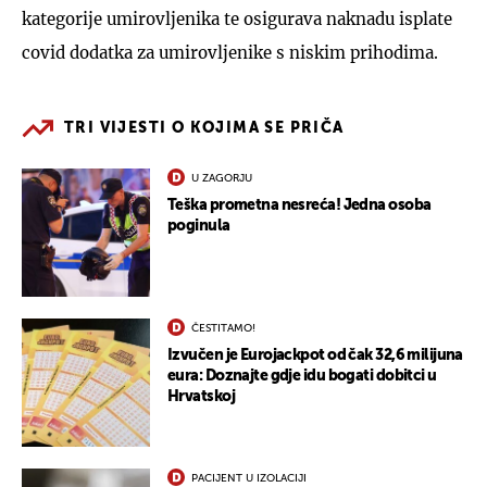
kategorije umirovljenika te osigurava naknadu isplate
covid dodatka za umirovljenike s niskim prihodima.
TRI VIJESTI O KOJIMA SE PRIČA
U ZAGORJU
Teška prometna nesreća! Jedna osoba
poginula
ČESTITAMO!
Izvučen je Eurojackpot od čak 32,6 milijuna
eura: Doznajte gdje idu bogati dobitci u
Hrvatskoj
PACIJENT U IZOLACIJI