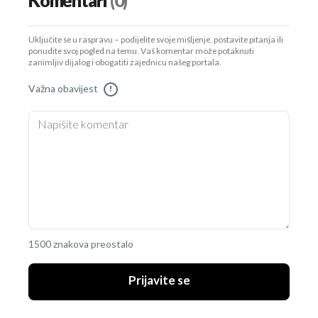
Komentari
(0)
Uključite se u raspravu – podijelite svoje mišljenje, postavite pitanja ili
ponudite svoj pogled na temu. Vaš komentar može potaknuti
zanimljiv dijalog i obogatiti zajednicu našeg portala.
Važna obavijest
!
UKLJUČITE NOTIFIKACIJE
1500 znakova preostalo
Prijavite se