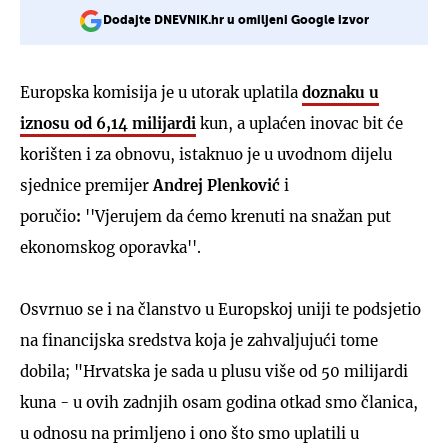
Dodajte DNEVNIK.hr u omiljeni Google izvor
Europska komisija je u utorak uplatila
doznaku u
iznosu od 6,14 milijardi
kun, a uplaćen inovac bit će
korišten i za obnovu, istaknuo je u uvodnom dijelu
sjednice premijer
Andrej Plenković
i
poručio
:
''Vjerujem da ćemo krenuti na snažan put
ekonomskog oporavka''.
Osvrnuo se i na članstvo u Europskoj uniji te podsjetio
na financijska sredstva koja je zahvaljujući tome
dobila; "Hrvatska je sada u plusu više od 50 milijardi
kuna - u ovih zadnjih osam godina otkad smo članica,
u odnosu na primljeno i ono što smo uplatili u