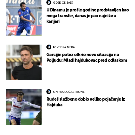
GDJE ĆE SAD?
U Dinamu je prošle godine predstavljen kao
mega transfer, danas je pao najniže u
karijeri
IZ VEDRA NEBA
Garcijin potez otkrio novu situaciju na
Poljudu: Mladi hajdukovac pred odlaskom
SIN HAJDUČKE IKONE
Rudeš službeno dobio veliko pojačanje iz
Hajduka