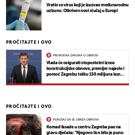
Vratio se virus koji je izazvao međunarodnu
uzbunu: Otkriven novi slučaj u Europi
PROČITAJTE I OVO
PROMJENA ZAKONA O OBNOVI
Vlada će osigurati stopostotni iznos
konstrukcijske obnove, premijer najavio i
pomoć Zagrebu tešku 150 milijuna kuna:
"Svatko treba raditi svoj posao"
PROČITAJTE I OVO
POKUŠAJ DA SE UBRZA OBNOVA
Komad fasade u centru Zagreba pao na
glavu dječaka: "Njegovo lice bilo je puno