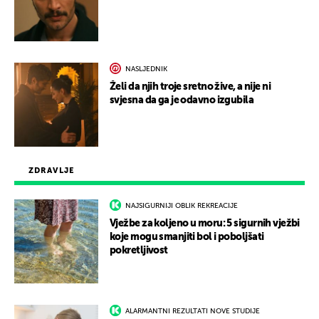
NASLJEDNIK
Želi da njih troje sretno žive, a nije ni
svjesna da ga je odavno izgubila
ZDRAVLJE
NAJSIGURNIJI OBLIK REKREACIJE
Vježbe za koljeno u moru: 5 sigurnih vježbi
koje mogu smanjiti bol i poboljšati
pokretljivost
ALARMANTNI REZULTATI NOVE STUDIJE