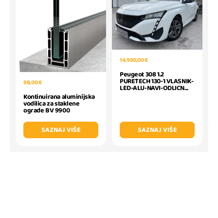
14.990,00 €
Peugeot 308 1.2
PURETECH 130-1 VLASNIK-
98,00 €
LED-ALU-NAVI-ODLICN...
Kontinuirana aluminijska
vodilica za staklene
ograde BV 9900
SAZNAJ VIŠE
SAZNAJ VIŠE