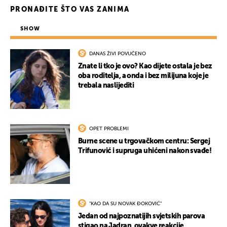
PRONAĐITE ŠTO VAS ZANIMA
SHOW
DANAS ŽIVI POVUČENO
Znate li tko je ovo? Kao dijete ostala je bez
oba roditelja, a onda i bez milijuna koje je
trebala naslijediti
OPET PROBLEMI
Burne scene u trgovačkom centru: Sergej
Trifunović i supruga uhićeni nakon svađe!
"KAO DA SU NOVAK ĐOKOVIĆ"
Jedan od najpoznatijih svjetskih parova
stigao na Jadran, ovakve reakcije