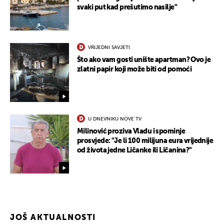
svaki put kad prešutimo nasilje"
VRIJEDNI SAVJETI
Što ako vam gosti unište apartman? Ovo je
zlatni papir koji može biti od pomoći
U DNEVNIKU NOVE TV
Milinović proziva Vladu i spominje
prosvjede: "Je li 100 milijuna eura vrijednije
od života jedne Ličanke ili Ličanina?"
JOŠ AKTUALNOSTI