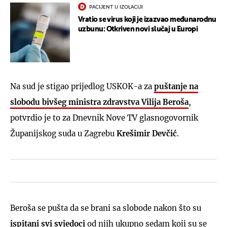
PACIJENT U IZOLACIJI
Vratio se virus koji je izazvao međunarodnu
uzbunu: Otkriven novi slučaj u Europi
Na sud je stigao prijedlog USKOK-a za
puštanje na
slobodu bivšeg ministra zdravstva Vilija Beroša
,
potvrdio je to za Dnevnik Nove TV glasnogovornik
Županijskog suda u Zagrebu
Krešimir Devčić
.
Beroša se pušta da se brani sa slobode nakon što su
ispitani svi svjedoci
od njih ukupno sedam koji su se