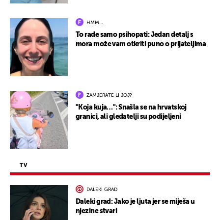
HMM…
To rade samo psihopati: Jedan detalj s
mora može vam otkriti puno o prijateljima
ZAMJERATE LI JOJ?
"Koja kuja…": Snašla se na hrvatskoj
granici, ali gledatelji su podijeljeni
TV
DALEKI GRAD
Daleki grad: Jako je ljuta jer se miješa u
njezine stvari