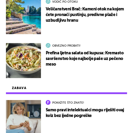
VODIČ PO OTOKU
Veličanstveni Brač: Kameni otok na kojem
ćete pronaći pustinju, predivne plaže i
uzbudljivu hranu
OBVEZNO PROBATI!
Prefina ljetna salata od kupusa: Kremasto
savršenstvo koje najbolje paše uz pečeno
meso
ZABAVA
POKAŽITE ŠTO ZNATE!
Samo pravi intelektualci mogu riješiti ovaj
kviz bez ijedne pogreške