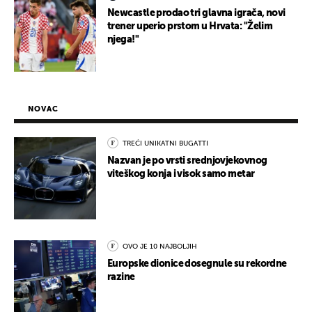
Newcastle prodao tri glavna igrača, novi
trener uperio prstom u Hrvata: "Želim
njega!"
NOVAC
TREĆI UNIKATNI BUGATTI
Nazvan je po vrsti srednjovjekovnog
viteškog konja i visok samo metar
OVO JE 10 NAJBOLJIH
Europske dionice dosegnule su rekordne
razine