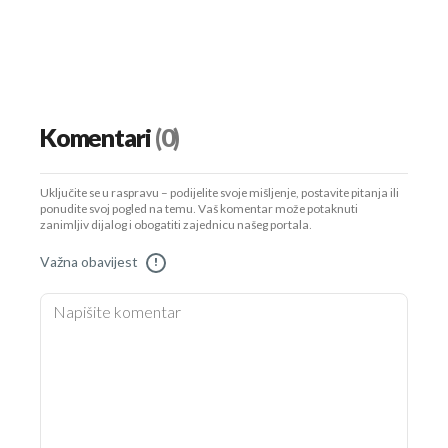
Komentari
(0)
Uključite se u raspravu – podijelite svoje mišljenje, postavite pitanja ili
ponudite svoj pogled na temu. Vaš komentar može potaknuti
zanimljiv dijalog i obogatiti zajednicu našeg portala.
Važna obavijest
!