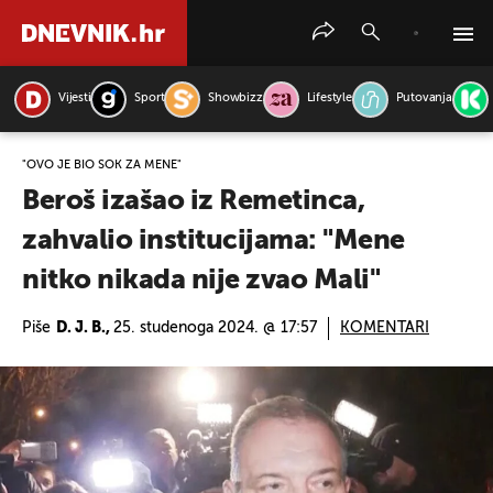
Vijesti
Sport
Showbizz
Lifestyle
Putovanja
PRETRAŽITE VIJESTI
"OVO JE BIO ŠOK ZA MENE"
Beroš izašao iz Remetinca,
zahvalio institucijama: "Mene
nitko nikada nije zvao Mali"
Piše
D. J. B.,
25. studenoga 2024. @ 17:57
KOMENTARI