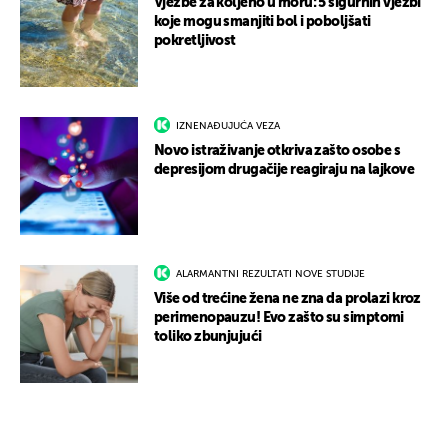
Vježbe za koljeno u moru: 5 sigurnih vježbi
koje mogu smanjiti bol i poboljšati
pokretljivost
IZNENAĐUJUĆA VEZA
Novo istraživanje otkriva zašto osobe s
depresijom drugačije reagiraju na lajkove
ALARMANTNI REZULTATI NOVE STUDIJE
Više od trećine žena ne zna da prolazi kroz
perimenopauzu! Evo zašto su simptomi
toliko zbunjujući