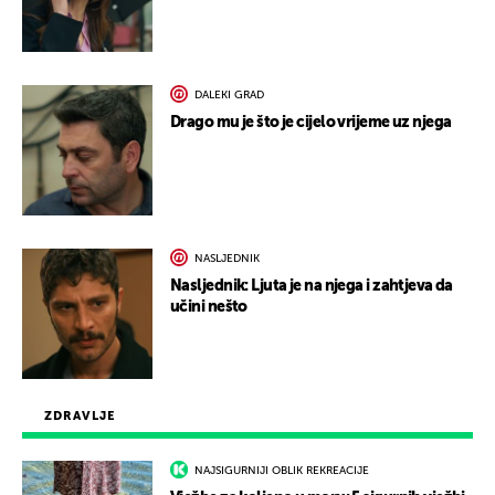
DALEKI GRAD
Drago mu je što je cijelo vrijeme uz njega
NASLJEDNIK
Nasljednik: Ljuta je na njega i zahtjeva da
učini nešto
ZDRAVLJE
NAJSIGURNIJI OBLIK REKREACIJE