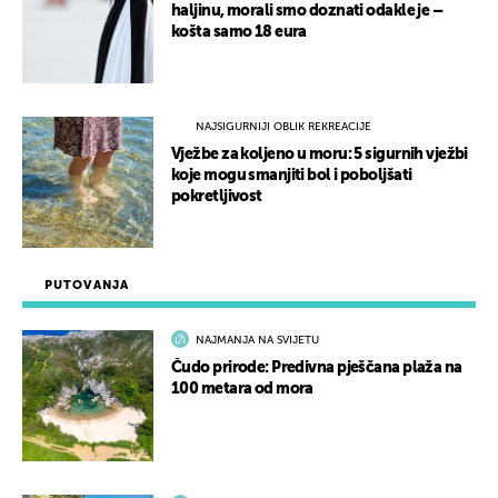
haljinu, morali smo doznati odakle je –
košta samo 18 eura
NAJSIGURNIJI OBLIK REKREACIJE
Vježbe za koljeno u moru: 5 sigurnih vježbi
koje mogu smanjiti bol i poboljšati
pokretljivost
PUTOVANJA
NAJMANJA NA SVIJETU
Čudo prirode: Predivna pješčana plaža na
100 metara od mora