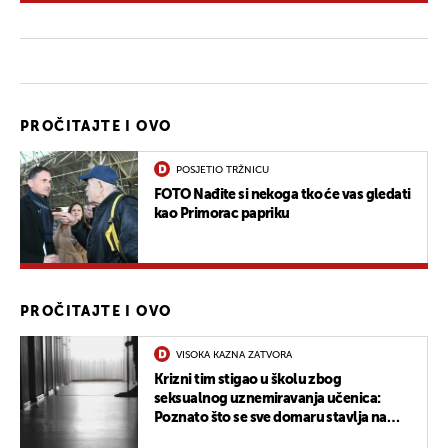
PROČITAJTE I OVO
POSJETIO TRŽNICU
FOTO Nađite si nekoga tko će vas gledati
kao Primorac papriku
PROČITAJTE I OVO
VISOKA KAZNA ZATVORA
Krizni tim stigao u školu zbog
seksualnog uznemiravanja učenica:
Poznato što se sve domaru stavlja na
teret