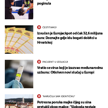
poginula
ČESTITAMO!
Izvučen je Eurojackpot od čak 32,6 milijuna
eura: Doznajte gdje idu bogati dobitci u
Hrvatskoj
PACIJENT U IZOLACIJI
Vratio se virus koji je izazvao međunarodnu
uzbunu: Otkriven novi slučaj u Europi
"NARUČILA SAM IDENTIČNU"
Potresna poruka majke čijeg su sina
pretukli zbog majice: "Sloboda nestaje