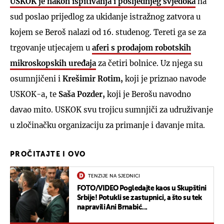
USKOK je nakon ispitivanja i posljednjeg svjedoka
na
sud poslao prijedlog za ukidanje istražnog zatvora u
kojem se Beroš nalazi od 16. studenog. Tereti ga se za
trgovanje utjecajem u
aferi s prodajom robotskih
mikroskopskih uređaja
za četiri bolnice. Uz njega su
osumnjičeni i
Krešimir Rotim,
koji je priznao navode
USKOK-a, te
Saša Pozder,
koji je Berošu navodno
davao mito. USKOK svu trojicu sumnjiči za udruživanje
u zločinačku organizaciju za primanje i davanje mita.
PROČITAJTE I OVO
TENZIJE NA SJEDNICI
FOTO/VIDEO Pogledajte kaos u Skupštini
Srbije! Potukli se zastupnici, a što su tek
napravili Ani Brnabić...