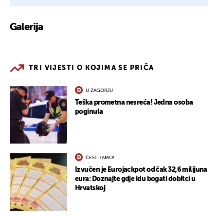
Galerija
13
TRI VIJESTI O KOJIMA SE PRIČA
U ZAGORJU
Teška prometna nesreća! Jedna osoba
poginula
ČESTITAMO!
Izvučen je Eurojackpot od čak 32,6 milijuna
eura: Doznajte gdje idu bogati dobitci u
Hrvatskoj