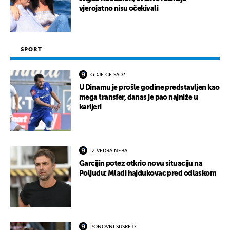
vjerojatno nisu očekivali
SPORT
GDJE ĆE SAD?
U Dinamu je prošle godine predstavljen kao
mega transfer, danas je pao najniže u
karijeri
IZ VEDRA NEBA
Garcijin potez otkrio novu situaciju na
Poljudu: Mladi hajdukovac pred odlaskom
PONOVNI SUSRET?