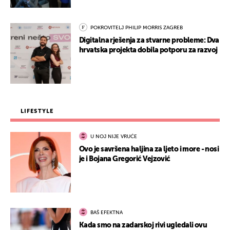
POKROVITELJ PHILIP MORRIS ZAGREB
Digitalna rješenja za stvarne probleme: Dva
hrvatska projekta dobila potporu za razvoj
LIFESTYLE
U NOJ NIJE VRUĆE
Ovo je savršena haljina za ljeto i more - nosi
je i Bojana Gregorić Vejzović
BAŠ EFEKTNA
Kada smo na zadarskoj rivi ugledali ovu