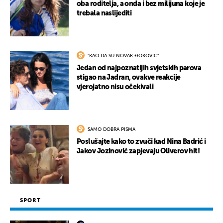
oba roditelja, a onda i bez milijuna koje je
trebala naslijediti
"KAO DA SU NOVAK ĐOKOVIĆ"
Jedan od najpoznatijih svjetskih parova
stigao na Jadran, ovakve reakcije
vjerojatno nisu očekivali
SAMO DOBRA PISMA
Poslušajte kako to zvuči kad Nina Badrić i
Jakov Jozinović zapjevaju Oliverov hit!
SPORT