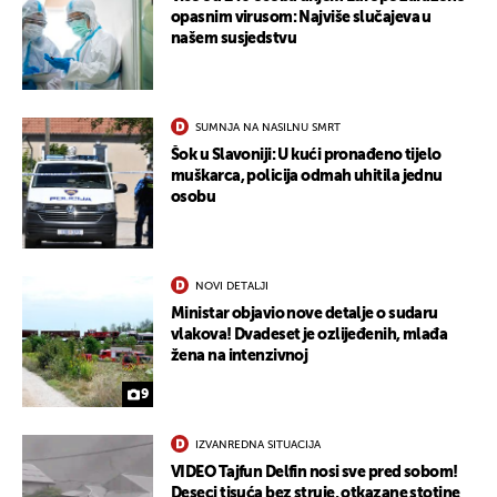
opasnim virusom: Najviše slučajeva u
našem susjedstvu
SUMNJA NA NASILNU SMRT
Šok u Slavoniji: U kući pronađeno tijelo
muškarca, policija odmah uhitila jednu
osobu
NOVI DETALJI
Ministar objavio nove detalje o sudaru
vlakova! Dvadeset je ozlijeđenih, mlađa
žena na intenzivnoj
9
IZVANREDNA SITUACIJA
VIDEO Tajfun Delfin nosi sve pred sobom!
Deseci tisuća bez struje, otkazane stotine