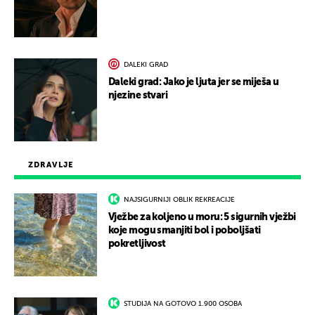
DALEKI GRAD
Daleki grad: Jako je ljuta jer se miješa u
njezine stvari
ZDRAVLJE
NAJSIGURNIJI OBLIK REKREACIJE
Vježbe za koljeno u moru: 5 sigurnih vježbi
koje mogu smanjiti bol i poboljšati
pokretljivost
STUDIJA NA GOTOVO 1.900 OSOBA