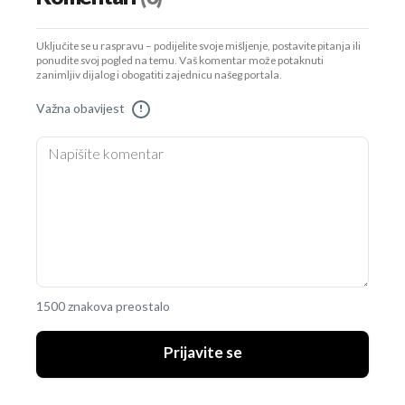
Uključite se u raspravu – podijelite svoje mišljenje, postavite pitanja ili
ponudite svoj pogled na temu. Vaš komentar može potaknuti
zanimljiv dijalog i obogatiti zajednicu našeg portala.
Važna obavijest
!
1500 znakova preostalo
Prijavite se