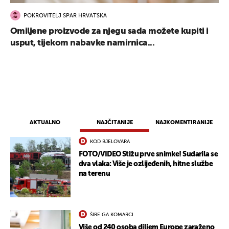
POKROVITELJ SPAR HRVATSKA
Omiljene proizvode za njegu sada možete kupiti i
usput, tijekom nabavke namirnica...
AKTUALNO
NAJČITANIJE
NAJKOMENTIRANIJE
KOD BJELOVARA
FOTO/VIDEO Stižu prve snimke! Sudarila se
dva vlaka: Više je ozlijeđenih, hitne službe
na terenu
ŠIRE GA KOMARCI
Više od 240 osoba diljem Europe zaraženo