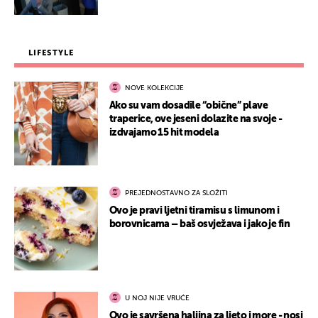
LIFESTYLE
NOVE KOLEKCIJE
Ako su vam dosadile “obične” plave
traperice, ove jeseni dolazite na svoje -
izdvajamo 15 hit modela
PREJEDNOSTAVNO ZA SLOŽITI
Ovo je pravi ljetni tiramisu s limunom i
borovnicama – baš osvježava i jako je fin
U NOJ NIJE VRUĆE
Ovo je savršena haljina za ljeto i more - nosi