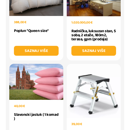
388,00 €
1.020.000,00 €
Poplun *Queen size*
Radnička, luksuzan stan, 5
soba, 2 etaže, 180m2,
terasa, gpm (prodaja)
SAZNAJ VIŠE
SAZNAJ VIŠE
40,00 €
Slavonski jastuk ( 1 komad
)
39,00 €