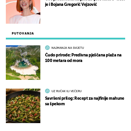
je i Bojana Gregorić Vejzović
PUTOVANJA
NAJMANJA NA SVIJETU
Čudo prirode: Predivna pješčana plaža na
100 metara od mora
UZ RUČAK ILI VEČERU
Savršeni prilog: Recept za najfinije mahune
sa špekom