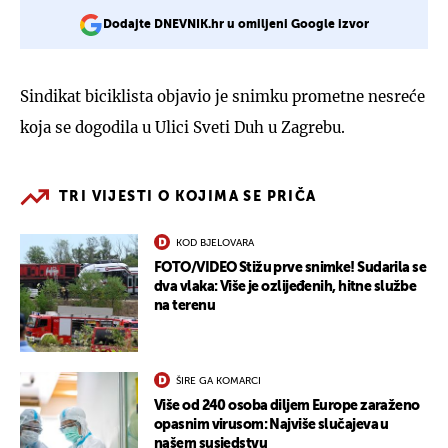
Dodajte DNEVNIK.hr u omiljeni Google izvor
Sindikat biciklista objavio je snimku prometne nesreće
koja se dogodila u Ulici Sveti Duh u Zagrebu.
TRI VIJESTI O KOJIMA SE PRIČA
KOD BJELOVARA
FOTO/VIDEO Stižu prve snimke! Sudarila se
dva vlaka: Više je ozlijeđenih, hitne službe
na terenu
ŠIRE GA KOMARCI
Više od 240 osoba diljem Europe zaraženo
opasnim virusom: Najviše slučajeva u
našem susjedstvu