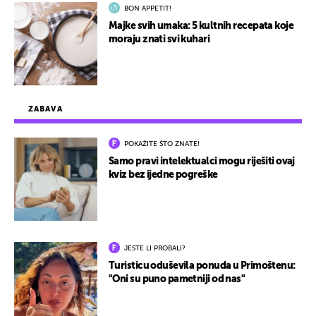
BON APPETIT!
Majke svih umaka: 5 kultnih recepata koje
moraju znati svi kuhari
ZABAVA
POKAŽITE ŠTO ZNATE!
Samo pravi intelektualci mogu riješiti ovaj
kviz bez ijedne pogreške
JESTE LI PROBALI?
Turisticu oduševila ponuda u Primoštenu:
"Oni su puno pametniji od nas"