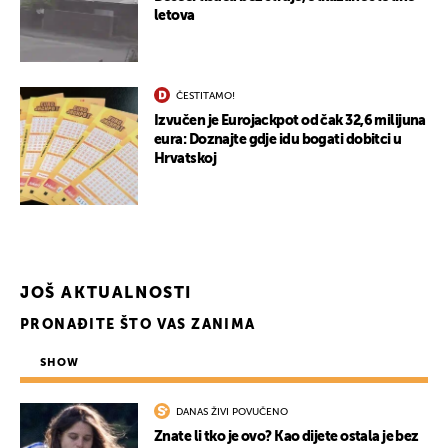
letova
ČESTITAMO!
UKLJUČITE NOTIFIKACIJE
Izvučen je Eurojackpot od čak 32,6 milijuna
eura: Doznajte gdje idu bogati dobitci u
Hrvatskoj
JOŠ AKTUALNOSTI
PRONAĐITE ŠTO VAS ZANIMA
SHOW
DANAS ŽIVI POVUČENO
Znate li tko je ovo? Kao dijete ostala je bez