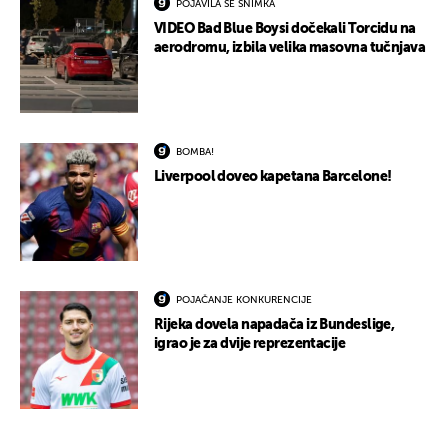
POJAVILA SE SNIMKA
VIDEO Bad Blue Boysi dočekali Torcidu na
aerodromu, izbila velika masovna tučnjava
BOMBA!
Liverpool doveo kapetana Barcelone!
POJAČANJE KONKURENCIJE
Rijeka dovela napadača iz Bundeslige,
igrao je za dvije reprezentacije