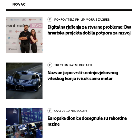
NOVAC
POKROVITELJ PHILIP MORRIS ZAGREB
Digitalna rješenja za stvarne probleme: Dva
hrvatska projekta dobila potporu za razvoj
TREĆI UNIKATNI BUGATTI
Nazvan je po vrsti srednjovjekovnog
viteškog konja i visok samo metar
OVO JE 10 NAJBOLJIH
Europske dionice dosegnule su rekordne
razine