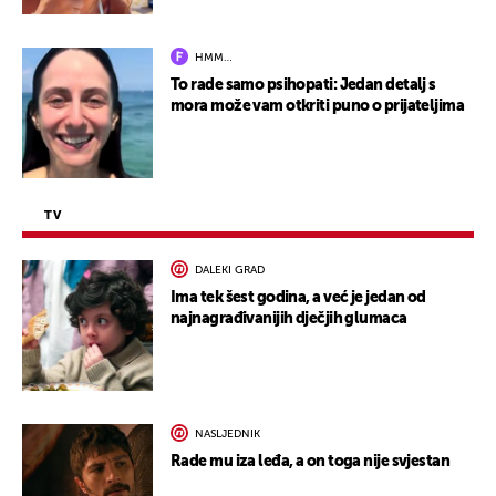
HMM…
To rade samo psihopati: Jedan detalj s
mora može vam otkriti puno o prijateljima
TV
DALEKI GRAD
Ima tek šest godina, a već je jedan od
najnagrađivanijih dječjih glumaca
NASLJEDNIK
Rade mu iza leđa, a on toga nije svjestan