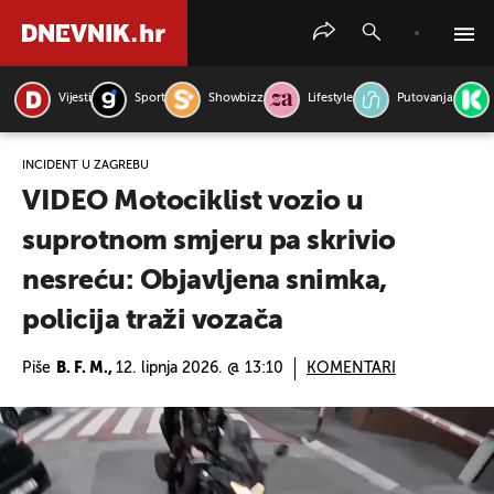
Vijesti
Sport
Showbizz
Lifestyle
Putovanja
PRETRAŽITE VIJESTI
INCIDENT U ZAGREBU
VIDEO Motociklist vozio u
suprotnom smjeru pa skrivio
nesreću: Objavljena snimka,
policija traži vozača
Piše
B. F. M.,
12. lipnja 2026. @ 13:10
KOMENTARI