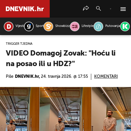
Vijesti
Sport
Showbizz
Lifestyle
Putovanja
PRETRAŽITE VIJESTI
TRIGGER TJEDNA
VIDEO Domagoj Zovak: "Hoću li
na posao ili u HDZ?"
Piše
DNEVNIK.hr,
24. travnja 2026. @ 17:55
KOMENTARI