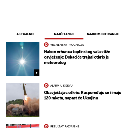
AKTUALNO
NAJČITANIJE
NAJKOMENTIRANIJE
VREMENSKA PROGNOZA
Nakon vrhunca toplinskog vala stiže
osvježenje: Dokad će trajati otkrio je
meteorolog
ALARM U KIJEVU
Obavještajac otkrio: Raspoređuju se i imaju
120 raketa, napast će Ukrajinu
REZULTAT RAZMJENE