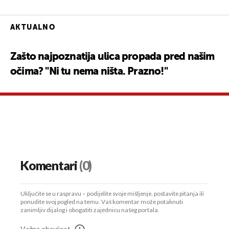
AKTUALNO
Zašto najpoznatija ulica propada pred našim
očima? "Ni tu nema ništa. Prazno!"
Komentari
(0)
Uključite se u raspravu – podijelite svoje mišljenje, postavite pitanja ili
ponudite svoj pogled na temu. Vaš komentar može potaknuti
zanimljiv dijalog i obogatiti zajednicu našeg portala.