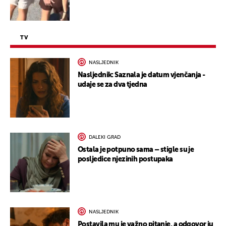
TV
NASLJEDNIK
Nasljednik: Saznala je datum vjenčanja -
udaje se za dva tjedna
DALEKI GRAD
Ostala je potpuno sama – stigle su je
posljedice njezinih postupaka
NASLJEDNIK
Postavila mu je važno pitanje, a odgovor ju