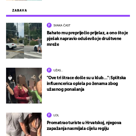
ZABAVA
SVAKA ČAST
Bahato mu prepriječio prijelaz, a ono što je
pješak napravio oduševilo je društvene
mreže
UŽAS…
"Ove tri štrace došle su u klub…": Splitska
influencerica oplela po ženama zbog
užasnog ponašanja
LOL
Promatrao turiste u Hrvatskoj, njegova
zapažanja nasmijala cijelu regiju