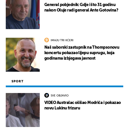
General pobjednik: Gdje i što 31 godinu
nakon Oluje radi general Ante Gotovina?
UKLJUČITE NOTIFIKACIJE
IMAJU TRI KĆERI
Naš saborski zastupnik na Thompsonovu
koncertu pokazao lijepu suprugu, koja
godinama izbjegava javnost
SPORT
SVE OBJAVIO
VIDEO Australac ošišao Modrića i pokazao
novu Lukinu frizuru