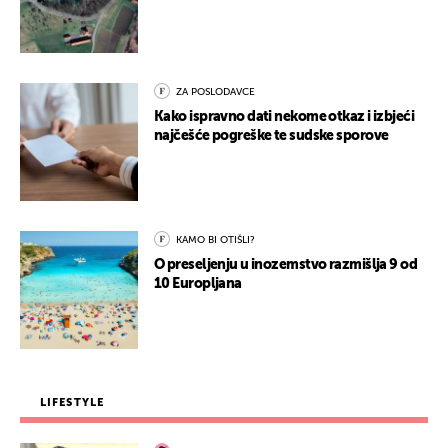
ZA POSLODAVCE
Kako ispravno dati nekome otkaz i izbjeći
najčešće pogreške te sudske sporove
KAMO BI OTIŠLI?
O preseljenju u inozemstvo razmišlja 9 od
10 Europljana
LIFESTYLE