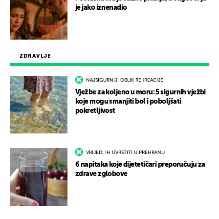
je jako iznenadio
ZDRAVLJE
NAJSIGURNIJI OBLIK REKREACIJE
Vježbe za koljeno u moru: 5 sigurnih vježbi
koje mogu smanjiti bol i poboljšati
pokretljivost
VRIJEDI IH UVRSTITI U PREHRANU
6 napitaka koje dijetetičari preporučuju za
zdrave zglobove