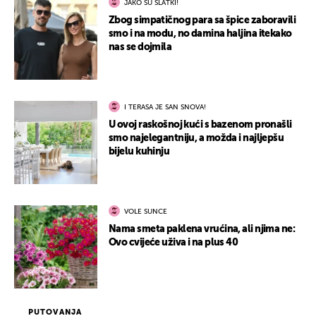
JAKO SU SLATKI!
Zbog simpatičnog para sa špice zaboravili
smo i na modu, no damina haljina itekako
nas se dojmila
I TERASA JE SAN SNOVA!
U ovoj raskošnoj kući s bazenom pronašli
smo najelegantniju, a možda i najljepšu
bijelu kuhinju
VOLE SUNCE
Nama smeta paklena vrućina, ali njima ne:
Ovo cvijeće uživa i na plus 40
PUTOVANJA