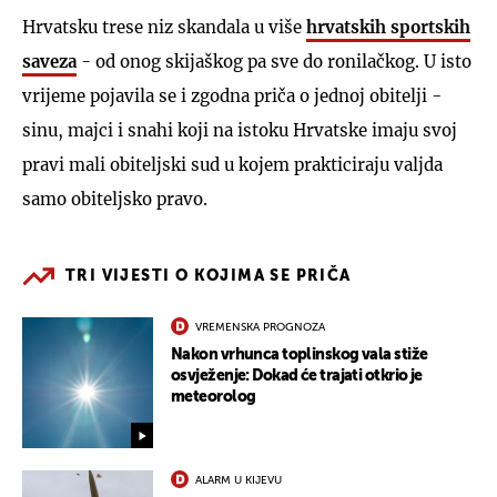
Hrvatsku trese niz skandala u više
hrvatskih sportskih
saveza
- od onog skijaškog pa sve do ronilačkog. U isto
vrijeme pojavila se i zgodna priča o jednoj obitelji -
sinu, majci i snahi koji na istoku Hrvatske imaju svoj
pravi mali obiteljski sud u kojem prakticiraju valjda
samo obiteljsko pravo.
TRI VIJESTI O KOJIMA SE PRIČA
VREMENSKA PROGNOZA
Nakon vrhunca toplinskog vala stiže
osvježenje: Dokad će trajati otkrio je
meteorolog
ALARM U KIJEVU