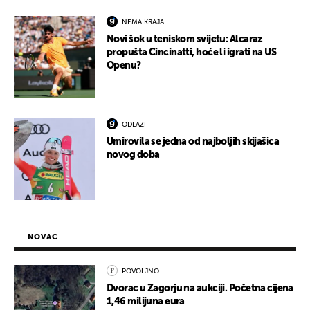
NEMA KRAJA
Novi šok u teniskom svijetu: Alcaraz
propušta Cincinatti, hoće li igrati na US
Openu?
ODLAZI
Umirovila se jedna od najboljih skijašica
novog doba
NOVAC
POVOLJNO
Dvorac u Zagorju na aukciji. Početna cijena
1,46 milijuna eura