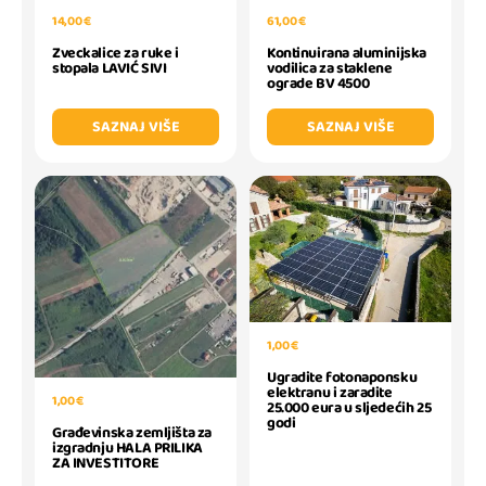
14,00 €
61,00 €
Zveckalice za ruke i
Kontinuirana aluminijska
stopala LAVIĆ SIVI
vodilica za staklene
ograde BV 4500
SAZNAJ VIŠE
SAZNAJ VIŠE
1,00 €
Ugradite fotonaponsku
elektranu i zaradite
1,00 €
25.000 eura u sljedećih 25
godi
Građevinska zemljišta za
izgradnju HALA PRILIKA
ZA INVESTITORE