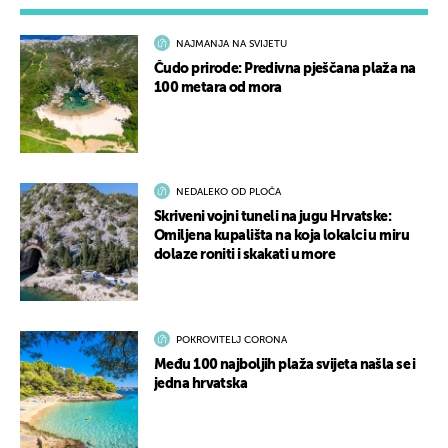
NAJMANJA NA SVIJETU
Čudo prirode: Predivna pješčana plaža na
100 metara od mora
NEDALEKO OD PLOČA
Skriveni vojni tuneli na jugu Hrvatske:
Omiljena kupališta na koja lokalci u miru
dolaze roniti i skakati u more
POKROVITELJ CORONA
Među 100 najboljih plaža svijeta našla se i
jedna hrvatska