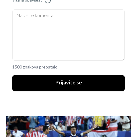
Važna obavijest
!
1500 znakova preostalo
Prijavite se