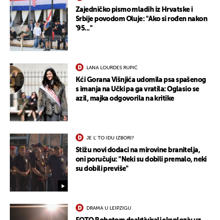
Zajedničko pismo mladih iz Hrvatske i
Srbije povodom Oluje: "Ako si rođen nakon
'95..."
LANA LOURDES RUPIĆ
Kći Gorana Višnjića udomila psa spašenog
s imanja na Učki pa ga vratila: Oglasio se
azil, majka odgovorila na kritike
JE L' TO IDU IZBORI?
Stižu novi dodaci na mirovine branitelja,
oni poručuju: "Neki su dobili premalo, neki
su dobili previše"
DRAMA U LEIPZIGU