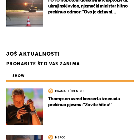
FOTO Robotom deaktivirali eksploziv uz
ukrajinski avion, njemački ministar hitno
prekinuo odmor: "Ovo je državni
terorizam"
JOŠ AKTUALNOSTI
PRONAĐITE ŠTO VAS ZANIMA
SHOW
DRAMA U ŠIBENIKU
Thompson usred koncerta iznenada
prekinuo pjesmu: "Zovite hitnu!"
HEROJ