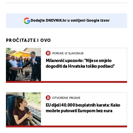
Dodajte DNEVNIK.hr u omiljeni Google izvor
PROČITAJTE I OVO
PORUKE IZ SLAVONIJE
Milanović upozorio: "Nije se smjelo
dogoditi da Hrvatska toliko podbaci"
OTVORENE PRIJAVE
EU dijeli 40.000 besplatnih karata: Kako
možete putovati Europom bez eura