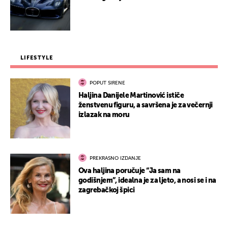
LIFESTYLE
POPUT SIRENE
Haljina Danijele Martinović ističe
ženstvenu figuru, a savršena je za večernji
izlazak na moru
PREKRASNO IZDANJE
Ova haljina poručuje “Ja sam na
godišnjem”, idealna je za ljeto, a nosi se i na
zagrebačkoj špici