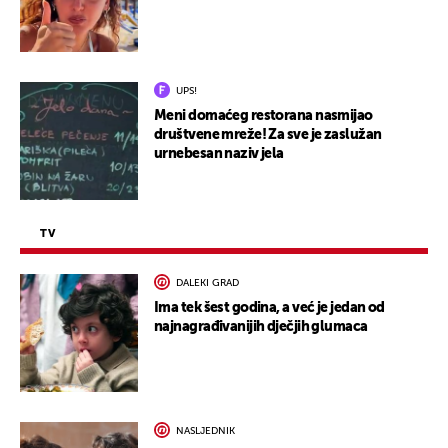
UPS!
Meni domaćeg restorana nasmijao
društvene mreže! Za sve je zaslužan
urnebesan naziv jela
TV
DALEKI GRAD
Ima tek šest godina, a već je jedan od
najnagrađivanijih dječjih glumaca
NASLJEDNIK