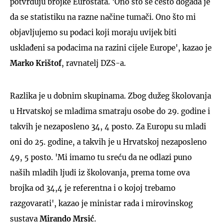
potvrđuju brojke Eurostata. 'Ono što se često događa je
da se statistiku na razne načine tumači. Ono što mi
objavljujemo su podaci koji moraju uvijek biti
usklađeni sa podacima na razini cijele Europe', kazao je
Marko Krištof
, ravnatelj DZS-a.
Razlika je u dobnim skupinama. Zbog dužeg školovanja
u Hrvatskoj se mladima smatraju osobe do 29. godine i
takvih je nezaposleno 34, 4 posto. Za Europu su mladi
oni do 25. godine, a takvih je u Hrvatskoj nezaposleno
49, 5 posto. 'Mi imamo tu sreću da ne odlazi puno
naših mladih ljudi iz školovanja, prema tome ova
brojka od 34,4 je referentna i o kojoj trebamo
razgovarati', kazao je ministar rada i mirovinskog
sustava
Mirando Mrsić
.