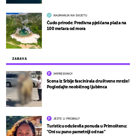
NAJMANJA NA SVIJETU
Čudo prirode: Predivna pješčana plaža na
100 metara od mora
ZABAVA
IMPRESIVNO!
Scena iz Srbije fascinirala društvene mreže!
Pogledajte neobičnog ljubimca
JESTE LI PROBALI?
Turisticu oduševila ponuda u Primoštenu:
"Oni su puno pametniji od nas"