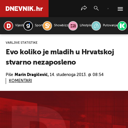
Vijesti
Sport
Showbizz
Lifestyle
Putovanja
PRETRAŽITE VIJESTI
VARLJIVE STATISTIKE
Evo koliko je mladih u Hrvatskoj
stvarno nezaposleno
Piše
Marin Dragičević,
14. studenoga 2013. @ 08:54
KOMENTARI