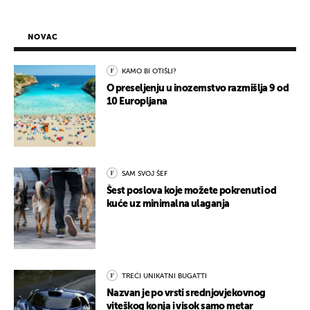
NOVAC
KAMO BI OTIŠLI?
O preseljenju u inozemstvo razmišlja 9 od
10 Europljana
SAM SVOJ ŠEF
Šest poslova koje možete pokrenuti od
kuće uz minimalna ulaganja
TREĆI UNIKATNI BUGATTI
Nazvan je po vrsti srednjovjekovnog
viteškog konja i visok samo metar