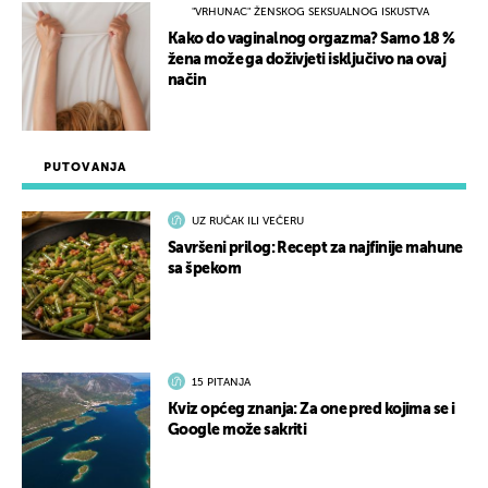
"VRHUNAC" ŽENSKOG SEKSUALNOG ISKUSTVA
Kako do vaginalnog orgazma? Samo 18 %
žena može ga doživjeti isključivo na ovaj
način
PUTOVANJA
UZ RUČAK ILI VEČERU
Savršeni prilog: Recept za najfinije mahune
sa špekom
15 PITANJA
Kviz općeg znanja: Za one pred kojima se i
Google može sakriti