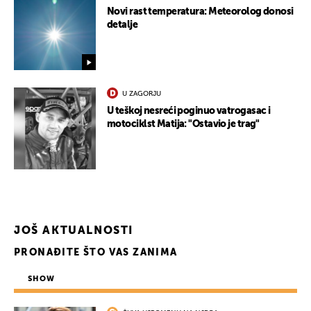
Novi rast temperatura: Meteorolog donosi
detalje
U ZAGORJU
U teškoj nesreći poginuo vatrogasac i
motociklst Matija: "Ostavio je trag"
JOŠ AKTUALNOSTI
PRONAĐITE ŠTO VAS ZANIMA
SHOW