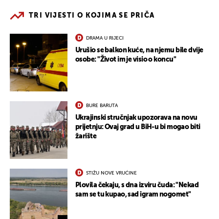
TRI VIJESTI O KOJIMA SE PRIČA
DRAMA U RIJECI
Urušio se balkon kuće, na njemu bile dvije
osobe: "Život im je visio o koncu"
BURE BARUTA
Ukrajinski stručnjak upozorava na novu
prijetnju: Ovaj grad u BiH-u bi mogao biti
žarište
STIŽU NOVE VRUĆINE
Plovila čekaju, s dna izviru čuda: "Nekad
sam se tu kupao, sad igram nogomet"