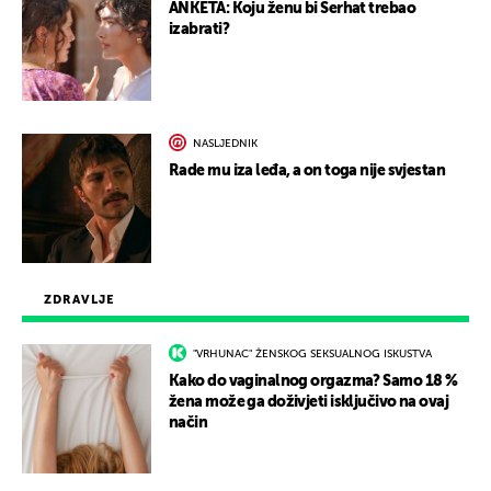
ANKETA: Koju ženu bi Serhat trebao
izabrati?
NASLJEDNIK
Rade mu iza leđa, a on toga nije svjestan
ZDRAVLJE
"VRHUNAC" ŽENSKOG SEKSUALNOG ISKUSTVA
Kako do vaginalnog orgazma? Samo 18 %
žena može ga doživjeti isključivo na ovaj
način