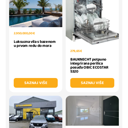
2.950.000,00 €
Luksuzna vila s bazenom
u prvom redu do mora
279,65 €
BAUKNECHT potpuno
integrirana perilica
posuđa OBIC ECOSTAR
5320
SAZNAJ VIŠE
SAZNAJ VIŠE