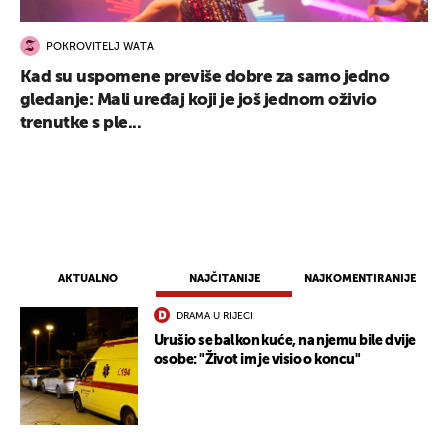
POKROVITELJ WATA
Kad su uspomene previše dobre za samo jedno
gledanje: Mali uređaj koji je još jednom oživio
trenutke s ple...
AKTUALNO
NAJČITANIJE
NAJKOMENTIRANIJE
DRAMA U RIJECI
Urušio se balkon kuće, na njemu bile dvije
osobe: "Život im je visio o koncu"