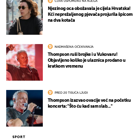
ČUVA USPOMENU NA NJEGA
Njezinog oca obožavala je cijela Hrvatska!
Kći neprežaljenog pjevača projurila špicom
na dva kotača
NADMAŠENA OČEKIVANJA
Thompson ruši brojke i u Vukovaru!
Objavljeno koliko je ulaznica prodano u
kratkom vremenu
PRED 20 TISUĆA LJUDI
Thompson izazvao ovacije već na početku
koncerta: "Što ću kad sam slab..."
SPORT