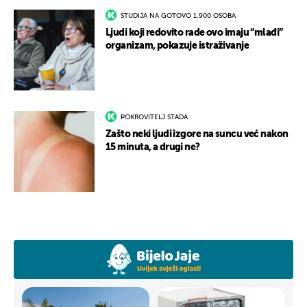
STUDIJA NA GOTOVO 1.900 OSOBA
Ljudi koji redovito rade ovo imaju “mlađi”
organizam, pokazuje istraživanje
POKROVITELJ STADA
Zašto neki ljudi izgore na suncu već nakon
15 minuta, a drugi ne?