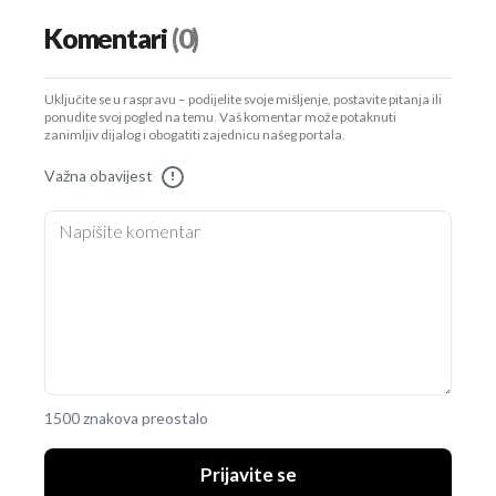
Komentari
(0)
Uključite se u raspravu – podijelite svoje mišljenje, postavite pitanja ili
ponudite svoj pogled na temu. Vaš komentar može potaknuti
zanimljiv dijalog i obogatiti zajednicu našeg portala.
Važna obavijest
!
1500 znakova preostalo
Prijavite se