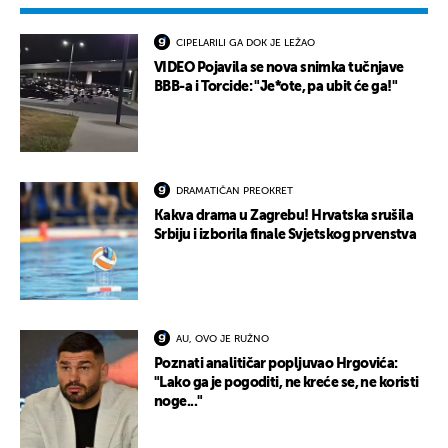
CIPELARILI GA DOK JE LEŽAO
VIDEO Pojavila se nova snimka tučnjave
BBB-a i Torcide: "Je*ote, pa ubit će ga!"
DRAMATIČAN PREOKRET
Kakva drama u Zagrebu! Hrvatska srušila
Srbiju i izborila finale Svjetskog prvenstva
AU, OVO JE RUŽNO
Poznati analitičar popljuvao Hrgovića:
"Lako ga je pogoditi, ne kreće se, ne koristi
noge..."