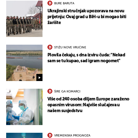
BURE BARUTA
Ukrajinski stručnjak upozorava na novu
prijetnju: Ovaj grad u BiH-u bi mogao biti
žarište
STIŽU NOVE VRUĆINE
Plovila čekaju, s dna izviru čuda: "Nekad
sam se tu kupao, sad igram nogomet"
ŠIRE GA KOMARCI
Više od 240 osoba diljem Europe zaraženo
opasnim virusom: Najviše slučajeva u
našem susjedstvu
UKLJUČITE NOTIFIKACIJE
VREMENSKA PROGNOZA