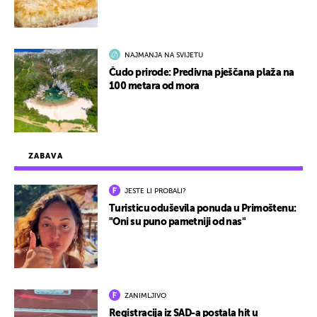
NAJMANJA NA SVIJETU
Čudo prirode: Predivna pješčana plaža na
100 metara od mora
ZABAVA
JESTE LI PROBALI?
Turisticu oduševila ponuda u Primoštenu:
"Oni su puno pametniji od nas"
ZANIMLJIVO
Registracija iz SAD-a postala hit u