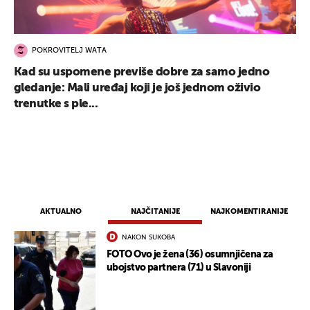
POKROVITELJ WATA
Kad su uspomene previše dobre za samo jedno
gledanje: Mali uređaj koji je još jednom oživio
trenutke s ple...
AKTUALNO
NAJČITANIJE
NAJKOMENTIRANIJE
NAKON SUKOBA
FOTO Ovo je žena (36) osumnjičena za
ubojstvo partnera (71) u Slavoniji