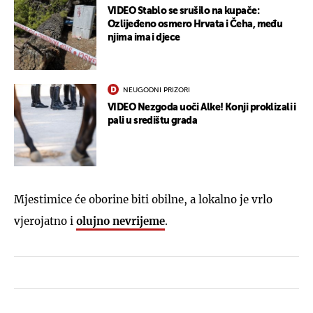
VIDEO Stablo se srušilo na kupače:
Ozlijeđeno osmero Hrvata i Čeha, među
njima ima i djece
NEUGODNI PRIZORI
VIDEO Nezgoda uoči Alke! Konji proklizali i
pali u središtu grada
Mjestimice će oborine biti obilne, a lokalno je vrlo
vjerojatno i
olujno nevrijeme
.