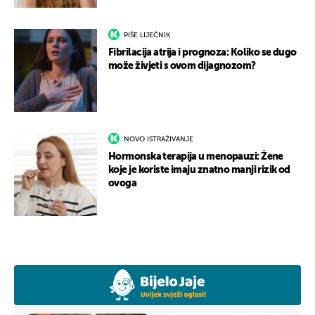
PIŠE LIJEČNIK
Fibrilacija atrija i prognoza: Koliko se dugo
može živjeti s ovom dijagnozom?
NOVO ISTRAŽIVANJE
Hormonska terapija u menopauzi: Žene
koje je koriste imaju znatno manji rizik od
ovoga