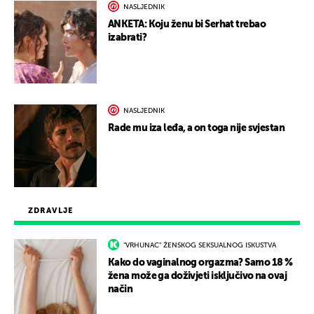
NASLJEDNIK
ANKETA: Koju ženu bi Serhat trebao
izabrati?
NASLJEDNIK
Rade mu iza leđa, a on toga nije svjestan
ZDRAVLJE
"VRHUNAC" ŽENSKOG SEKSUALNOG ISKUSTVA
Kako do vaginalnog orgazma? Samo 18 %
žena može ga doživjeti isključivo na ovaj
način