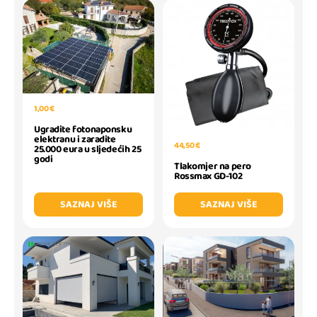
1,00 €
Ugradite fotonaponsku
elektranu i zaradite
44,50 €
25.000 eura u sljedećih 25
godi
Tlakomjer na pero
Rossmax GD-102
SAZNAJ VIŠE
SAZNAJ VIŠE