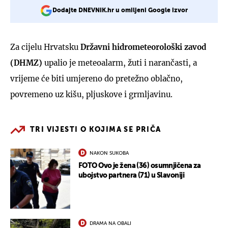
Dodajte DNEVNIK.hr u omiljeni Google izvor
Za cijelu Hrvatsku
Državni hidrometeorološki zavod
(DHMZ)
upalio je meteoalarm, žuti i narančasti, a
vrijeme će biti umjereno do pretežno oblačno,
povremeno uz kišu, pljuskove i grmljavinu.
TRI VIJESTI O KOJIMA SE PRIČA
NAKON SUKOBA
FOTO Ovo je žena (36) osumnjičena za
ubojstvo partnera (71) u Slavoniji
DRAMA NA OBALI