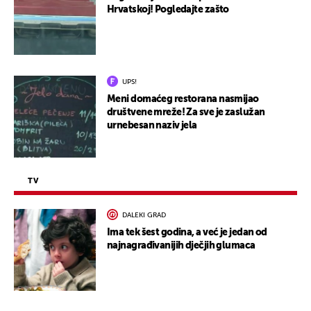
Hrvatskoj! Pogledajte zašto
UPS!
Meni domaćeg restorana nasmijao
društvene mreže! Za sve je zaslužan
urnebesan naziv jela
TV
DALEKI GRAD
Ima tek šest godina, a već je jedan od
najnagrađivanijih dječjih glumaca