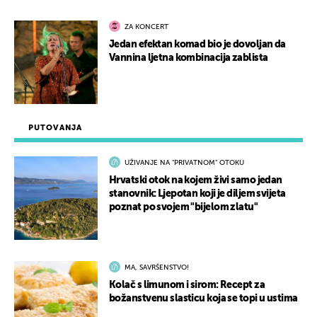
ZA KONCERT
Jedan efektan komad bio je dovoljan da
Vannina ljetna kombinacija zablista
PUTOVANJA
UŽIVANJE NA "PRIVATNOM" OTOKU
Hrvatski otok na kojem živi samo jedan
stanovnik: Ljepotan koji je diljem svijeta
poznat po svojem "bijelom zlatu"
MA, SAVRŠENSTVO!
Kolač s limunom i sirom: Recept za
božanstvenu slasticu koja se topi u ustima