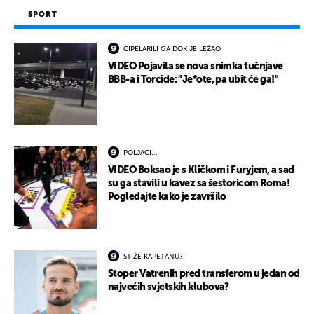
SPORT
CIPELARILI GA DOK JE LEŽAO
VIDEO Pojavila se nova snimka tučnjave
BBB-a i Torcide: "Je*ote, pa ubit će ga!"
POLJACI...
VIDEO Boksao je s Kličkom i Furyjem, a sad
su ga stavili u kavez sa šestoricom Roma!
Pogledajte kako je završilo
STIŽE KAPETANU?
Stoper Vatrenih pred transferom u jedan od
najvećih svjetskih klubova?