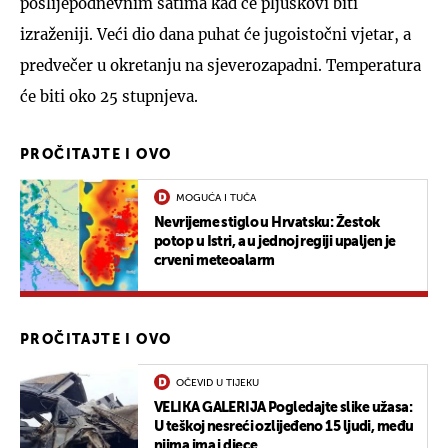
poslijepodnevnim satima kad će pljuskovi biti
izraženiji. Veći dio dana puhat će jugoistočni vjetar, a
predvečer u okretanju na sjeverozapadni. Temperatura
će biti oko 25 stupnjeva.
PROČITAJTE I OVO
MOGUĆA I TUČA
Nevrijeme stiglo u Hrvatsku: Žestok
potop u Istri, a u jednoj regiji upaljen je
crveni meteoalarm
PROČITAJTE I OVO
OČEVID U TIJEKU
VELIKA GALERIJA Pogledajte slike užasa:
U teškoj nesreći ozlijeđeno 15 ljudi, među
njima ima i djece