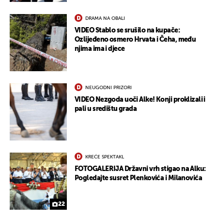
DRAMA NA OBALI
VIDEO Stablo se srušilo na kupače:
Ozlijeđeno osmero Hrvata i Čeha, među
njima ima i djece
UKLJUČITE NOTIFIKACIJE
NEUGODNI PRIZORI
VIDEO Nezgoda uoči Alke! Konji proklizali i
pali u središtu grada
KREĆE SPEKTAKL
FOTOGALERIJA Državni vrh stigao na Alku:
Pogledajte susret Plenkovića i Milanovića
22