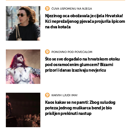
ČUVA USPOMENU NA NJEGA
Njezinog oca obožavala je cijela Hrvatska!
Kći neprežaljenog pjevača projurila špicom
na dva kotača
PONOVNO POD POVEĆALOM
Što se sve događalo na hrvatskom otoku
pod osramoćenim glumcem? Bizarni
prizori i danas izazivaju nevjericu
KAKVIH LJUDI IMA!
Kaos kakav se ne pamti: Zbog suludog
poteza jednog muškarca bend je bio
prisiljen prekinuti nastup