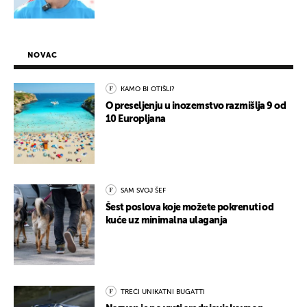
NOVAC
KAMO BI OTIŠLI?
O preseljenju u inozemstvo razmišlja 9 od
10 Europljana
SAM SVOJ ŠEF
Šest poslova koje možete pokrenuti od
kuće uz minimalna ulaganja
TREĆI UNIKATNI BUGATTI