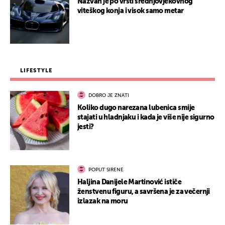
Nazvan je po vrsti srednjovjekovnog
viteškog konja i visok samo metar
LIFESTYLE
DOBRO JE ZNATI
Koliko dugo narezana lubenica smije
stajati u hladnjaku i kada je više nije sigurno
jesti?
POPUT SIRENE
Haljina Danijele Martinović ističe
ženstvenu figuru, a savršena je za večernji
izlazak na moru