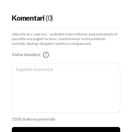
Komentari
(0)
Uključite se u raspravu – podijelite svoje mišljenje, postavite pitanja ili
ponudite svoj pogled na temu. Vaš komentar može potaknuti
zanimljiv dijalog i obogatiti zajednicu našeg portala.
Važna obavijest
!
1500 znakova preostalo