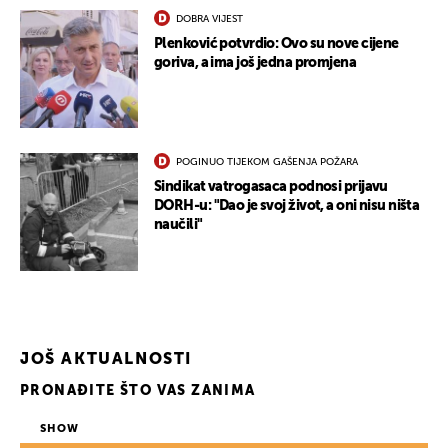
DOBRA VIJEST
Plenković potvrdio: Ovo su nove cijene
goriva, a ima još jedna promjena
POGINUO TIJEKOM GAŠENJA POŽARA
Sindikat vatrogasaca podnosi prijavu
DORH-u: "Dao je svoj život, a oni nisu ništa
naučili"
JOŠ AKTUALNOSTI
PRONAĐITE ŠTO VAS ZANIMA
SHOW