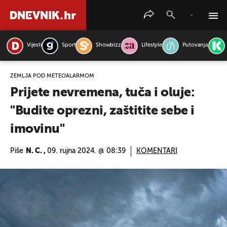
Vijesti
Sport
Showbizz
Lifestyle
Putovanja
PRETRAŽITE VIJESTI
ZEMLJA POD METEOALARMOM
Prijete nevremena, tuča i oluje:
"Budite oprezni, zaštitite sebe i
imovinu"
Piše
N. C. ,
09. rujna 2024. @ 08:39
KOMENTARI