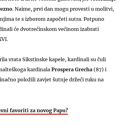
vezno
. Naime, prvi dan mogu provesti u molitvi,
njima te s izborom započeti sutra. Potpuno
rdinali će dvotrećinskom većinom izabrati
XVI.
rila vrata Sikstinske kapele, kardinali su čuli
malteškoga kardinala
Prospera Grecha
(87) i
načno položili zavjet šutnje držeći ruku na
lavni favoriti za novog Papu?