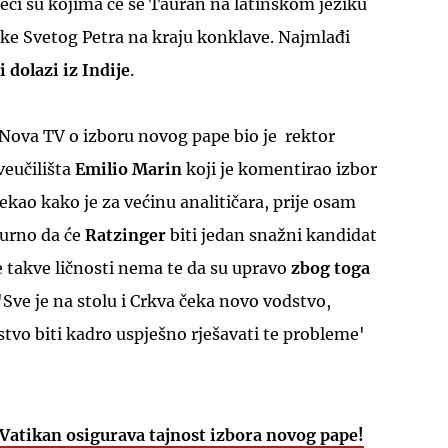
ječi su kojima će se Tauran na latinskom jeziku
like Svetog Petra na kraju konklave. Najmlađi
i dolazi iz Indije
.
 Nova TV o izboru novog pape bio je rektor
veučilišta
Emilio Marin
koji je komentirao izbor
ekao kako je za većinu analitičara, prije osam
gurno da će
Ratzinger
biti jedan snažni kandidat
e takve ličnosti nema te da su upravo
zbog toga
 'Sve je na stolu i Crkva čeka novo vodstvo,
tvo biti kadro uspješno rješavati te probleme'
 Vatikan osigurava tajnost izbora novog pape!