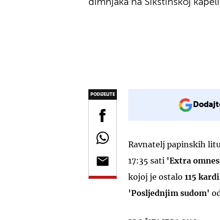
dimnjaka na Sikstinskoj kapeli
PODIJELITE
Dodajt
Ravnatelj papinskih litu
17:35 sati
'Extra omnes
kojoj je ostalo
115 kard
'Posljednjim sudom'
od