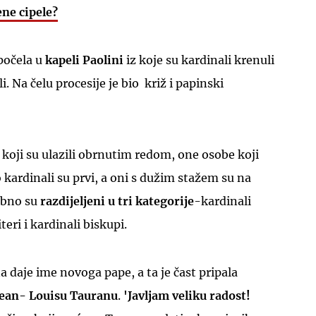
ene cipele?
počela u
kapeli Paolini
iz koje su kardinali krenuli
. Na čelu procesije je bio križ i papinski
UKLJUČITE NOTIFIKACIJE
li koji su ulazili obrnutim redom, one osobe koji
 kardinali su prvi, a oni s dužim stažem su na
obno su
razdijeljeni u tri kategorije
-kardinali
teri i kardinali biskupi.
a daje ime novoga pape, a ta je čast pripala
Jean- Louisu Tauranu
.
'Javljam veliku radost!