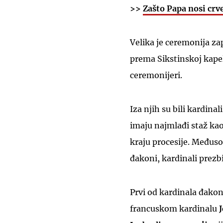
>>
Zašto Papa nosi crv
Velika je ceremonija za
prema Sikstinskoj kapeli
ceremonijeri.
Iza njih su bili kardina
imaju najmlađi staž kao
kraju procesije. Međus
đakoni, kardinali prezbi
Prvi od kardinala đakon
francuskom kardinalu