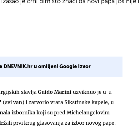
 izašao je crni dim što znači da novi papa još nije 
e DNEVNIK.hr u omiljeni Google izvor
rgijskih slavlja
Guido Marini
uzviknuo je u u
'
(svi van) i zatvorio vrata Sikstinske kapele, u
inala
izbornika koji su pred Michelangelovim
ržali prvi krug glasovanja za izbor novog pape.