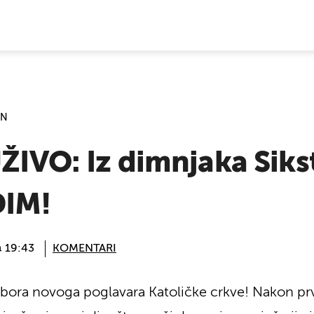
E VIJESTI
AN
UŽIVO: Iz dimnjaka Siks
DIM!
@ 19:43
KOMENTARI
bora novoga poglavara Katoličke crkve! Nakon prv