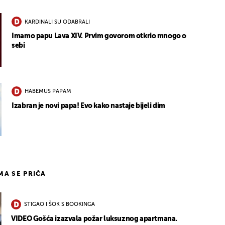
KARDINALI SU ODABRALI
Imamo papu Lava XIV. Prvim govorom otkrio mnogo o
sebi
HABEMUS PAPAM
Izabran je novi papa! Evo kako nastaje bijeli dim
IMA SE PRIČA
STIGAO I ŠOK S BOOKINGA
VIDEO Gošća izazvala požar luksuznog apartmana.