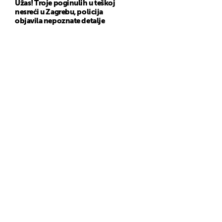
Užas! Troje poginulih u teškoj
nesreći u Zagrebu, policija
objavila nepoznate detalje