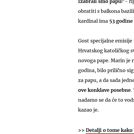
Izabrali smo papu!'-
ri
obratiti s balkona bazi
kardinal ima
53 godine 
Gost specijalne emisije
Hrvatskog katoličkog s
novoga pape. Marin je r
godina, bilo prilično si
za papu, a da sada jedn
ove konklave posebne
.
nadamo se da će to vods
kazao je.
>>
Detalji o tome kako