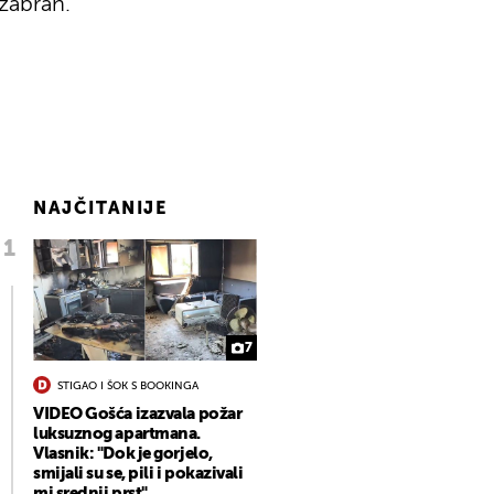
izabran.
NAJČITANIJE
7
STIGAO I ŠOK S BOOKINGA
VIDEO Gošća izazvala požar
luksuznog apartmana.
Vlasnik: "Dok je gorjelo,
smijali su se, pili i pokazivali
mi srednji prst"