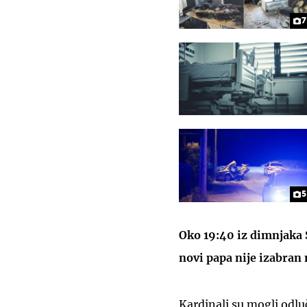
7
5
Oko 19:40 iz dimnjaka S
novi papa nije izabran
Kardinali su mogli odluči