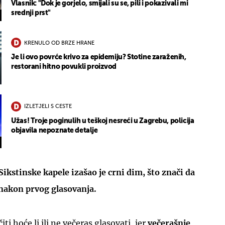
Vlasnik: "Dok je gorjelo, smijali su se, pili i pokazivali mi
srednji prst"
KRENULO OD BRZE HRANE
Je li ovo povrće krivo za epidemiju? Stotine zaraženih,
restorani hitno povukli proizvod
IZLETJELI S CESTE
Užas! Troje poginulih u teškoj nesreći u Zagrebu, policija
objavila nepoznate detalje
ikstinske kapele izašao je crni dim, što znači da
 nakon prvog glasovanja.
ti hoće li ili ne večeras glasovati, jer
večerašnje