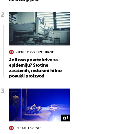
KRENULO OD BRZE HRANE
Je li ovo povrće krivo za
epidemiju? Stotine
zaraženih, restorani hitno
povukli proizvod
5
IZLETJELI S CESTE