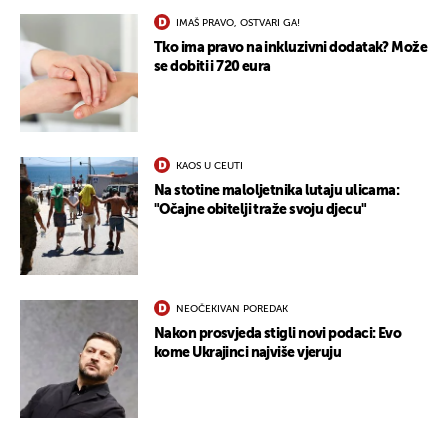
IMAŠ PRAVO, OSTVARI GA!
UKLJUČITE NOTIFIKACIJE
Tko ima pravo na inkluzivni dodatak? Može
se dobiti i 720 eura
KAOS U CEUTI
Na stotine maloljetnika lutaju ulicama:
"Očajne obitelji traže svoju djecu"
NEOČEKIVAN POREDAK
Nakon prosvjeda stigli novi podaci: Evo
kome Ukrajinci najviše vjeruju