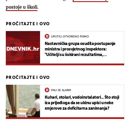
postoje u školi
.
PROČITAJTE I OVO
UPUTILI OTVORENO PISMO
Nastavnička grupa osudila postupanje
ministra i prosvjetnog inspektora:
"Učitelji su šokirani rezultatima,
inspektor je direktno kršio zakon"
PROČITAJTE I OVO
PALI SE ALARM
Kuhari, stolari, vodoinstalateri... Što stoji
iza prijedloga da se ukinu upisi u neke
smjerove za deficitarna zanimanja?