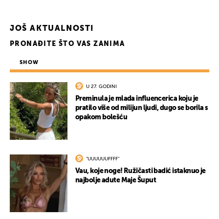
JOŠ AKTUALNOSTI
PRONAĐITE ŠTO VAS ZANIMA
SHOW
U 27. GODINI
Preminula je mlada influencerica koju je
pratilo više od milijun ljudi, dugo se borila s
opakom bolešću
"UUUUUUFFFF"
Vau, koje noge! Ružičasti badić istaknuo je
najbolje adute Maje Šuput