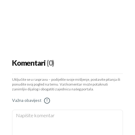
Komentari
(0)
Uključite se u raspravu – podijelite svoje mišljenje, postavite pitanja ili
ponudite svoj pogled na temu. Vaš komentar može potaknuti
zanimljiv dijalog i obogatiti zajednicu našeg portala.
Važna obavijest
!