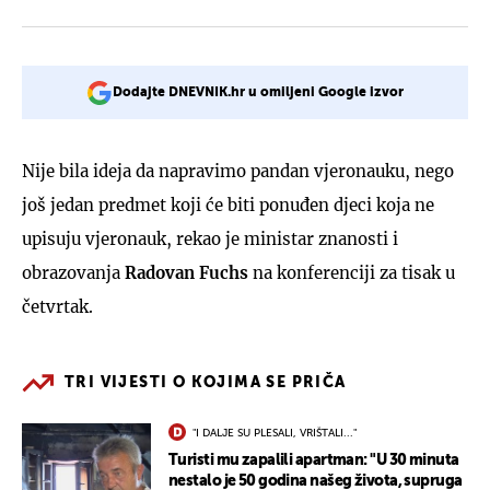
Dodajte DNEVNIK.hr u omiljeni Google izvor
Nije bila ideja da napravimo pandan vjeronauku, nego
još jedan predmet koji će biti ponuđen djeci koja ne
upisuju vjeronauk, rekao je ministar znanosti i
obrazovanja
Radovan Fuchs
na konferenciji za tisak u
četvrtak.
TRI VIJESTI O KOJIMA SE PRIČA
"I DALJE SU PLESALI, VRIŠTALI..."
Turisti mu zapalili apartman: "U 30 minuta
nestalo je 50 godina našeg života, supruga