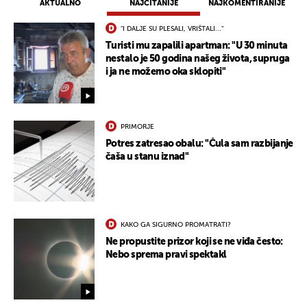
AKTUALNO
NAJČITANIJE
NAJKOMENTIRANIJE
"I DALJE SU PLESALI, VRIŠTALI..."
Turisti mu zapalili apartman: "U 30 minuta
nestalo je 50 godina našeg života, supruga
i ja ne možemo oka sklopiti"
PRIMORJE
Potres zatresao obalu: "Čula sam razbijanje
čaša u stanu iznad"
KAKO GA SIGURNO PROMATRATI?
Ne propustite prizor koji se ne viđa često:
Nebo sprema pravi spektakl