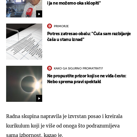
i ja ne možemo oka sklopiti"
PRIMORJE
Potres zatresao obalu: "Čula sam razbijanje
čaša u stanu iznad"
KAKO GA SIGURNO PROMATRATI?
Ne propustite prizor koji se ne viđa često:
Nebo sprema pravi spektakl
Radna skupina napravila je izvrstan posao i kreirala
kurikulum koji je više od onoga što podrazumijeva
sama izbornost, kazao je.