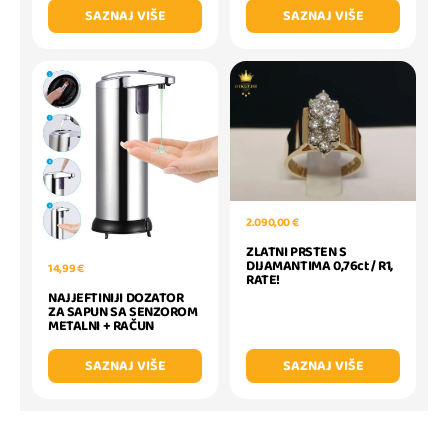
SAZNAJ VIŠE
SAZNAJ VIŠE
2.090,00 €
ZLATNI PRSTEN S
DIJAMANTIMA 0,76ct / R1,
14,99 €
RATE!
NAJJEFTINIJI DOZATOR
ZA SAPUN SA SENZOROM
METALNI + RAČUN
SAZNAJ VIŠE
SAZNAJ VIŠE