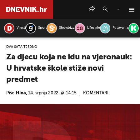
Vijesti
Sport
Showbizz
Lifestyle
Putovanja
PRETRAŽITE VIJESTI
DVA SATA TJEDNO
Za djecu koja ne idu na vjeronauk:
U hrvatske škole stiže novi
predmet
Piše
Hina,
14. srpnja 2022. @ 14:15
KOMENTARI