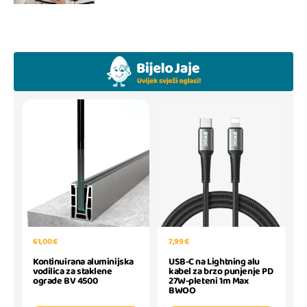
61,00 €
7,99 €
Kontinuirana aluminijska
USB-C na Lightning alu
vodilica za staklene
kabel za brzo punjenje PD
ograde BV 4500
27W-pleteni 1m Max
BWOO