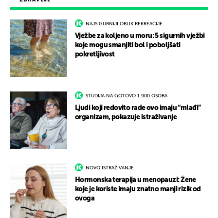
NAJSIGURNIJI OBLIK REKREACIJE
Vježbe za koljeno u moru: 5 sigurnih vježbi
koje mogu smanjiti bol i poboljšati
pokretljivost
STUDIJA NA GOTOVO 1.900 OSOBA
Ljudi koji redovito rade ovo imaju “mlađi”
organizam, pokazuje istraživanje
NOVO ISTRAŽIVANJE
Hormonska terapija u menopauzi: Žene
koje je koriste imaju znatno manji rizik od
ovoga