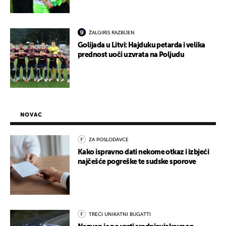
ŽALGIRIS RAZBIJEN
Golijada u Litvi: Hajduku petarda i velika
prednost uoči uzvrata na Poljudu
NOVAC
ZA POSLODAVCE
Kako ispravno dati nekome otkaz i izbjeći
najčešće pogreške te sudske sporove
TREĆI UNIKATNI BUGATTI