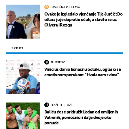
RASKOŠNA PROSLAVA
Ovako je izgledalo vjenčanje Tije Jurčić: Do
oltara ju je dopratio očuh, a slavilo se uz
Olivera i Rozgu
SPORT
SLUŽBENO
Vinicius donio konačnu odluku, oglasio se
emotivnom porukom: "Hvala vam svima"
SLAŽE SE STOŽER
Daliću će se pridružiti jedan od omiljenih
Vatrenih, pomoćnici i dalje dvoje oko
ponude