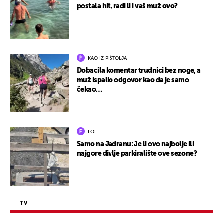
postala hit, radi li i vaš muž ovo?
KAO IZ PIŠTOLJA
Dobacila komentar trudnici bez noge, a
muž ispalio odgovor kao da je samo
čekao…
LOL
Samo na Jadranu: Je li ovo najbolje ili
najgore divlje parkiralište ove sezone?
TV