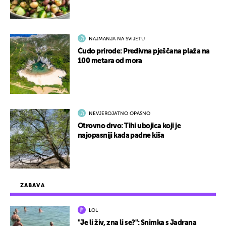
NAJMANJA NA SVIJETU
Čudo prirode: Predivna pješčana plaža na
100 metara od mora
NEVJEROJATNO OPASNO
Otrovno drvo: Tihi ubojica koji je
najopasniji kada padne kiša
ZABAVA
LOL
"Je li živ, zna li se?": Snimka s Jadrana