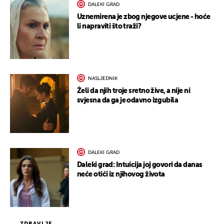
DALEKI GRAD
Uznemirena je zbog njegove ucjene - hoće
li napraviti što traži?
NASLJEDNIK
Želi da njih troje sretno žive, a nije ni
svjesna da ga je odavno izgubila
DALEKI GRAD
Daleki grad: Intuicija joj govori da danas
neće otići iz njihovog života
ZDRAVLJE