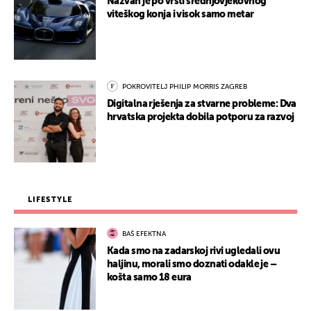
Nazvan je po vrsti srednjovjekovnog
viteškog konja i visok samo metar
POKROVITELJ PHILIP MORRIS ZAGREB
Digitalna rješenja za stvarne probleme: Dva
hrvatska projekta dobila potporu za razvoj
LIFESTYLE
BAŠ EFEKTNA
Kada smo na zadarskoj rivi ugledali ovu
haljinu, morali smo doznati odakle je –
košta samo 18 eura