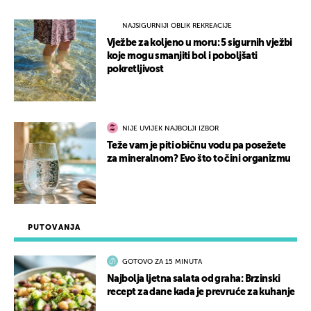
NAJSIGURNIJI OBLIK REKREACIJE
Vježbe za koljeno u moru: 5 sigurnih vježbi
koje mogu smanjiti bol i poboljšati
pokretljivost
NIJE UVIJEK NAJBOLJI IZBOR
Teže vam je piti običnu vodu pa posežete
za mineralnom? Evo što to čini organizmu
PUTOVANJA
GOTOVO ZA 15 MINUTA
Najbolja ljetna salata od graha: Brzinski
recept za dane kada je prevruće za kuhanje