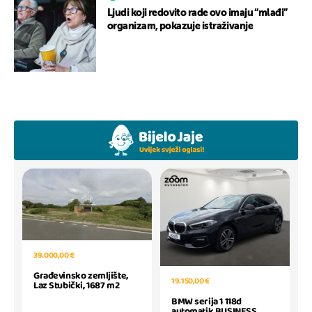
Ljudi koji redovito rade ovo imaju “mlađi”
organizam, pokazuje istraživanje
39.000,00 €
Građevinsko zemljište,
19.150,00 €
Laz Stubički, 1687 m2
BMW serija 1 118d
automatik BUSINESS