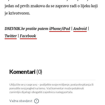
jedan od prvih znakova da se zapravo radi o lijeku koji
je krivotvoren.
DNEVNIK.hr pratite putem
iPhone/iPad
|
Android
|
Twitter
|
Facebook
Komentari
(0)
Uključite se u raspravu – podijelite svoje mišljenje, postavite pitanja ili
ponudite svoj pogled na temu. Vaš komentar može potaknuti
zanimljiv dijalog i obogatiti zajednicu našeg portala.
Važna obavijest
!