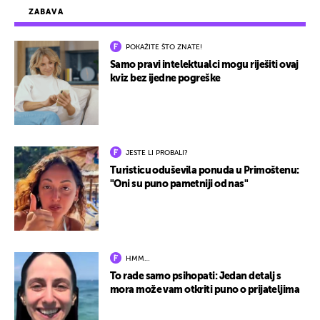
ZABAVA
POKAŽITE ŠTO ZNATE!
Samo pravi intelektualci mogu riješiti ovaj
kviz bez ijedne pogreške
JESTE LI PROBALI?
Turisticu oduševila ponuda u Primoštenu:
"Oni su puno pametniji od nas"
HMM…
To rade samo psihopati: Jedan detalj s
mora može vam otkriti puno o prijateljima