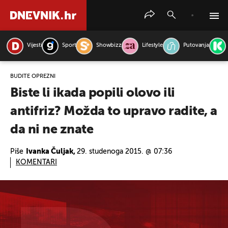
Vijesti
Sport
Showbizz
Lifestyle
Putovanja
PRETRAŽITE VIJESTI
BUDITE OPREZNI
Biste li ikada popili olovo ili
antifriz? Možda to upravo radite, a
da ni ne znate
Piše
Ivanka Čuljak,
29. studenoga 2015. @ 07:36
KOMENTARI