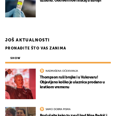
uzbunu: Otkriven novi slučaj u Europi
JOŠ AKTUALNOSTI
PRONAĐITE ŠTO VAS ZANIMA
SHOW
NADMAŠENA OČEKIVANJA
Thompson ruši brojke i u Vukovaru!
Objavljeno koliko je ulaznica prodano u
kratkom vremenu
SAMO DOBRA PISMA
Poslušajte kako to zvuči kad Nina Badrić i