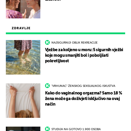
ZDRAVLJE
NAJSIGURNIJI OBLIK REKREACIJE
Vježbe za koljeno u moru: 5 sigurnih vježbi
koje mogu smanjiti bol i poboljšati
pokretljivost
"VRHUNAC" ŽENSKOG SEKSUALNOG ISKUSTVA
Kako do vaginalnog orgazma? Samo 18 %
žena može ga doživjeti isključivo na ovaj
način
STUDIJA NA GOTOVO 1.900 OSOBA