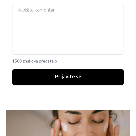
1500 znakova preostalo
Prijavite se