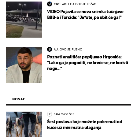
CIPELARILI GA DOK JE LEŽAO
VIDEO Pojavila se nova snimka tučnjave
BBB-a i Torcide: "Je*ote, pa ubit će ga!"
AU, OVO JE RUŽNO
Poznati analitičar popljuvao Hrgovića:
"Lako ga je pogoditi, ne kreće se, ne koristi
noge..."
NOVAC
SAM SVOJ ŠEF
Šest poslova koje možete pokrenuti od
kuće uz minimalna ulaganja