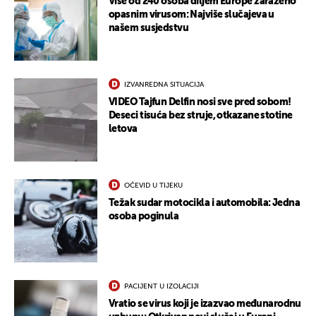
Više od 240 osoba diljem Europe zaraženo
opasnim virusom: Najviše slučajeva u
našem susjedstvu
IZVANREDNA SITUACIJA
VIDEO Tajfun Delfin nosi sve pred sobom!
Deseci tisuća bez struje, otkazane stotine
letova
OČEVID U TIJEKU
UKLJUČITE NOTIFIKACIJE
Težak sudar motocikla i automobila: Jedna
osoba poginula
PACIJENT U IZOLACIJI
Vratio se virus koji je izazvao međunarodnu