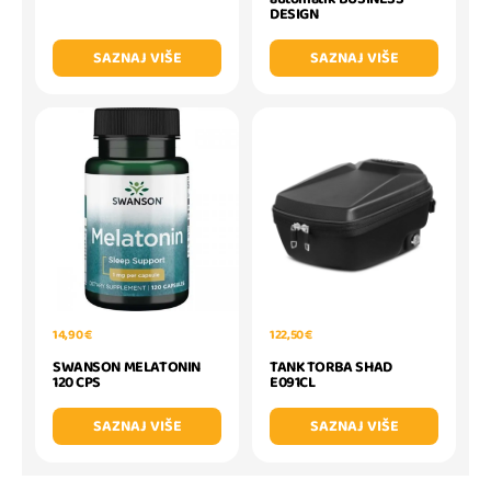
DESIGN
SAZNAJ VIŠE
SAZNAJ VIŠE
14,90 €
122,50 €
SWANSON MELATONIN
TANK TORBA SHAD
120 CPS
E091CL
SAZNAJ VIŠE
SAZNAJ VIŠE