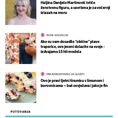
Haljina Danijele Martinović ističe
ženstvenu figuru, a savršena je za večernji
izlazak na moru
NOVE KOLEKCIJE
Ako su vam dosadile “obične” plave
traperice, ove jeseni dolazite na svoje -
izdvajamo 15 hit modela
PREJEDNOSTAVNO ZA SLOŽITI
Ovo je pravi ljetni tiramisu s limunom i
borovnicama – baš osvježava i jako je fin
PUTOVANJA