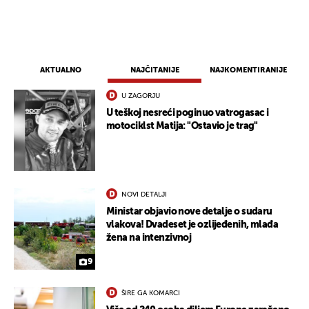
AKTUALNO
NAJČITANIJE
NAJKOMENTIRANIJE
U ZAGORJU
U teškoj nesreći poginuo vatrogasac i
motociklst Matija: "Ostavio je trag"
NOVI DETALJI
Ministar objavio nove detalje o sudaru
vlakova! Dvadeset je ozlijeđenih, mlađa
žena na intenzivnoj
9
ŠIRE GA KOMARCI