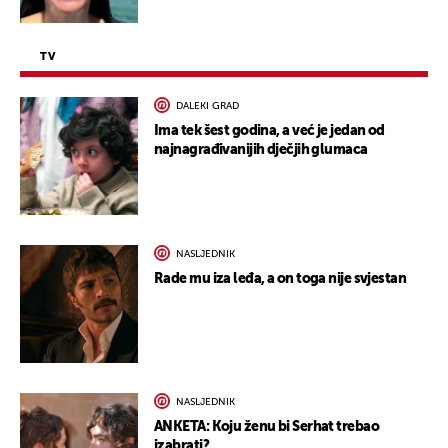
TV
DALEKI GRAD
Ima tek šest godina, a već je jedan od
najnagrađivanijih dječjih glumaca
NASLJEDNIK
Rade mu iza leđa, a on toga nije svjestan
NASLJEDNIK
ANKETA: Koju ženu bi Serhat trebao
izabrati?