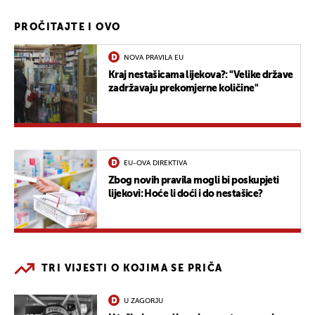
PROČITAJTE I OVO
NOVA PRAVILA EU
Kraj nestašicama lijekova?: "Velike države
zadržavaju prekomjerne količine"
EU-OVA DIREKTIVA
Zbog novih pravila mogli bi poskupjeti
lijekovi: Hoće li doći i do nestašice?
TRI VIJESTI O KOJIMA SE PRIČA
U ZAGORJU