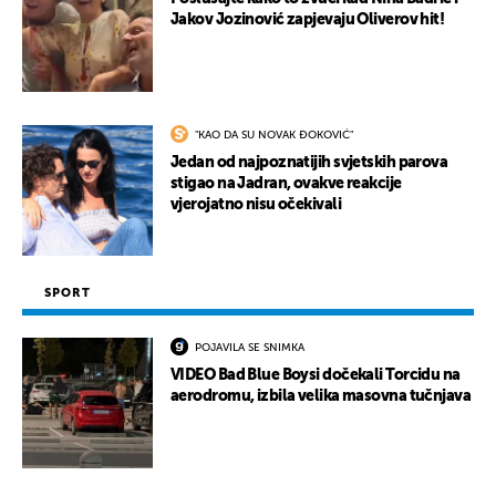
Jakov Jozinović zapjevaju Oliverov hit!
"KAO DA SU NOVAK ĐOKOVIĆ"
Jedan od najpoznatijih svjetskih parova
stigao na Jadran, ovakve reakcije
vjerojatno nisu očekivali
SPORT
POJAVILA SE SNIMKA
VIDEO Bad Blue Boysi dočekali Torcidu na
aerodromu, izbila velika masovna tučnjava