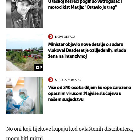
U teškoj nesreći poginuo vatrogasac i
motociklst Matija: "Ostavio je trag"
NOVI DETALJI
Ministar objavio nove detalje o sudaru
vlakova! Dvadeset je ozlijeđenih, mlađa
žena na intenzivnoj
9
ŠIRE GA KOMARCI
Više od 240 osoba diljem Europe zaraženo
opasnim virusom: Najviše slučajeva u
našem susjedstvu
No oni koji lijekove kupuju kod ovlaštenih distributera,
mogu biti mirni.