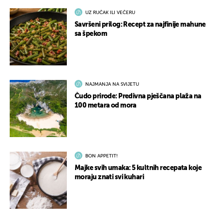
UZ RUČAK ILI VEČERU
Savršeni prilog: Recept za najfinije mahune
sa špekom
NAJMANJA NA SVIJETU
Čudo prirode: Predivna pješčana plaža na
100 metara od mora
BON APPETIT!
Majke svih umaka: 5 kultnih recepata koje
moraju znati svi kuhari