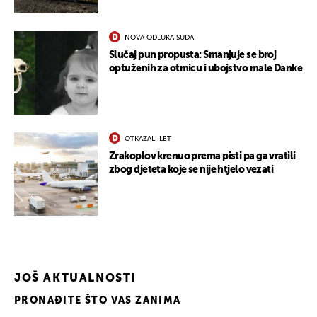
NOVA ODLUKA SUDA
Slučaj pun propusta: Smanjuje se broj
optuženih za otmicu i ubojstvo male Danke
OTKAZALI LET
Zrakoplov krenuo prema pisti pa ga vratili
zbog djeteta koje se nije htjelo vezati
JOŠ AKTUALNOSTI
PRONAĐITE ŠTO VAS ZANIMA