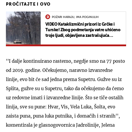
PROČITAJTE I OVO
POŽARI HARAJU, IMA POGINULIH
VIDEO Kataklizmični prizori iz Grčke i
Turske! Zbog podmetanja vatre uhićeno
troje ljudi, objavljena zastrašujuća
snimka s trajekta, koja ledi krv u žilama
''I dalje kontinuirano rastemo, negdje smo na 77 posto
od 2019. godine. Očekujemo, naravno izvanredne
linije, evo bit će sad jedna prema Supetru. Gužve su iz
Splita, gužve su u Supetru, tako da očekujemo da ćemo
uz redovne imati i izvanredne linije. Što se tiče ostalih
linija, sve su pune: Hvar, Vis, Vela Luka, Šolta, evo
zaista puna, puna luka putnika, i domaćih i stranih'',
komentirala je glasnogovornica Jadrolinije, Jelena