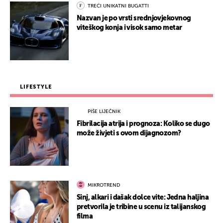
TREĆI UNIKATNI BUGATTI
Nazvan je po vrsti srednjovjekovnog
viteškog konja i visok samo metar
LIFESTYLE
PIŠE LIJEČNIK
Fibrilacija atrija i prognoza: Koliko se dugo
može živjeti s ovom dijagnozom?
MIKROTREND
Sinj, alkari i dašak dolce vite: Jedna haljina
pretvorila je tribine u scenu iz talijanskog
filma