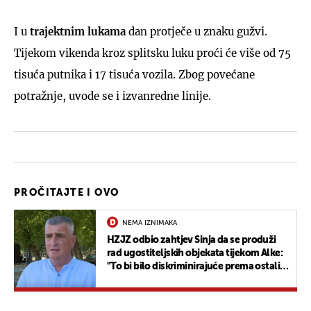
I u
trajektnim lukama
dan protječe u znaku gužvi.
Tijekom vikenda kroz splitsku luku proći će više od 75
tisuća putnika i 17 tisuća vozila. Zbog povećane
potražnje, uvode se i izvanredne linije.
PROČITAJTE I OVO
NEMA IZNIMAKA
HZJZ odbio zahtjev Sinja da se produži
rad ugostiteljskih objekata tijekom Alke:
"To bi bilo diskriminirajuće prema ostalim
ugostiteljima na obali i u unutrašnjosti"