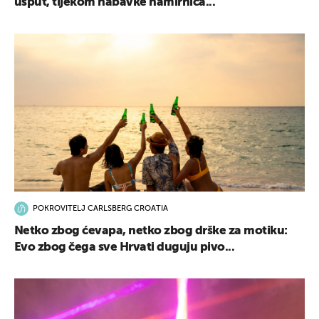
usput, tijekom nabavke namirnica...
POKROVITELJ CARLSBERG CROATIA
Netko zbog ćevapa, netko zbog drške za motiku:
Evo zbog čega sve Hrvati duguju pivo...