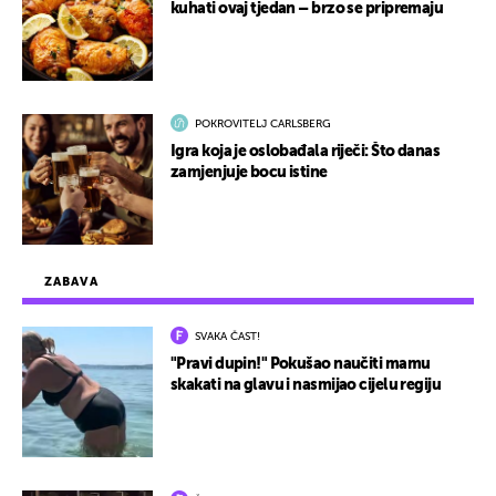
kuhati ovaj tjedan – brzo se pripremaju
POKROVITELJ CARLSBERG
Igra koja je oslobađala riječi: Što danas
zamjenjuje bocu istine
ZABAVA
SVAKA ČAST!
"Pravi dupin!" Pokušao naučiti mamu
skakati na glavu i nasmijao cijelu regiju