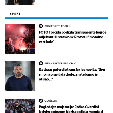
SPORT
POGLEDAJTE PORUKU
FOTO Torcida podigla transparente koji će
odjeknuti Hrvatskom: Prozvali "moralne
vertikale"
JEDAN FAKTOR PRELOMIO
Gattuso potvrdio transfer Ivanovića: "Sve
smo napravili da dođe, znate kamo je
otišao..."
ODUŠEVIO
Pogledajte majstoriju: Joško Gvardiol
jednim potezom izbrisao cijelu momčad