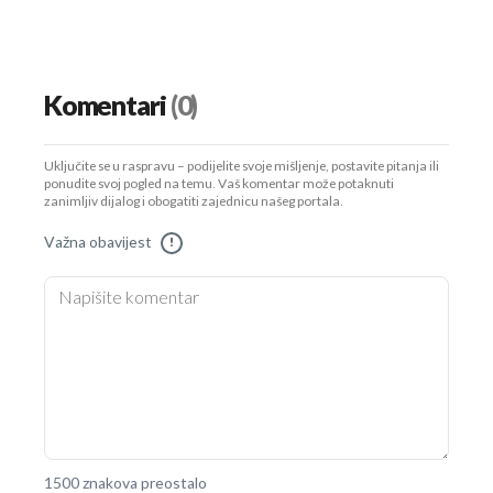
Komentari
(0)
Uključite se u raspravu – podijelite svoje mišljenje, postavite pitanja ili
ponudite svoj pogled na temu. Vaš komentar može potaknuti
zanimljiv dijalog i obogatiti zajednicu našeg portala.
Važna obavijest
!
1500 znakova preostalo