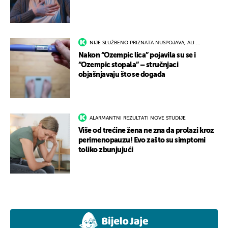
NIJE SLUŽBENO PRIZNATA NUSPOJAVA, ALI ...
Nakon “Ozempic lica” pojavila su se i
“Ozempic stopala” – stručnjaci
objašnjavaju što se događa
ALARMANTNI REZULTATI NOVE STUDIJE
Više od trećine žena ne zna da prolazi kroz
perimenopauzu! Evo zašto su simptomi
toliko zbunjujući