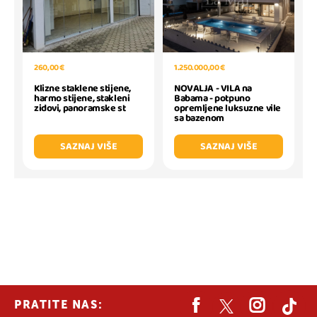
1.250.000,00 €
260,00 €
NOVALJA - VILA na
Klizne staklene stijene,
Babama - potpuno
harmo stijene, stakleni
opremljene luksuzne vile
zidovi, panoramske st
sa bazenom
SAZNAJ VIŠE
SAZNAJ VIŠE
PRATITE NAS: