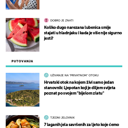
DOBRO JE ZNATI
Koliko dugo narezana lubenica smije
stajati u hladnjaku i kada je više nije sigurno
jesti?
PUTOVANJA
UŽIVANJE NA "PRIVATNOM" OTOKU
Hrvatski otok na kojem živi samo jedan
stanovnik: Ljepotan koji je diljem svijeta
poznat po svojem "bijelom zlatu"
TJEDNI JELOVNIK
7 laganih jela savršenih za ljeto koje ćemo