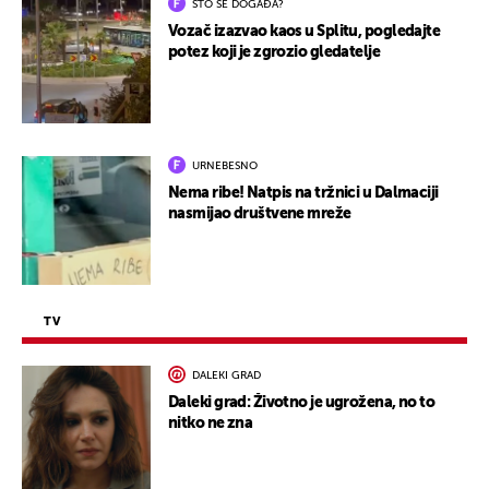
ŠTO SE DOGAĐA?
Vozač izazvao kaos u Splitu, pogledajte
potez koji je zgrozio gledatelje
URNEBESNO
Nema ribe! Natpis na tržnici u Dalmaciji
nasmijao društvene mreže
TV
DALEKI GRAD
Daleki grad: Životno je ugrožena, no to
nitko ne zna