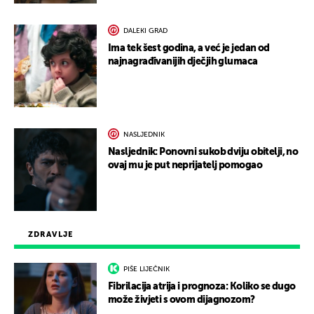
DALEKI GRAD
Ima tek šest godina, a već je jedan od
najnagrađivanijih dječjih glumaca
NASLJEDNIK
Nasljednik: Ponovni sukob dviju obitelji, no
ovaj mu je put neprijatelj pomogao
ZDRAVLJE
PIŠE LIJEČNIK
Fibrilacija atrija i prognoza: Koliko se dugo
može živjeti s ovom dijagnozom?