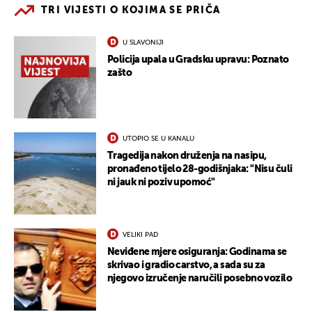
TRI VIJESTI O KOJIMA SE PRIČA
U SLAVONIJI
Policija upala u Gradsku upravu: Poznato
zašto
UTOPIO SE U KANALU
Tragedija nakon druženja na nasipu,
pronađeno tijelo 28-godišnjaka: "Nisu čuli
ni jauk ni poziv upomoć"
VELIKI PAD
Neviđene mjere osiguranja: Godinama se
skrivao i gradio carstvo, a sada su za
njegovo izručenje naručili posebno vozilo