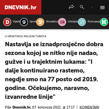
Vijesti
Sport
Showbizz
Lifestyle
Putovanja
PRETRAŽITE VIJESTI
U HRVATSKOJ MILIJUN TURISTA
Nastavlja se iznadprosječno dobra
sezona kojoj se nitko nije nadao,
gužve i u trajektnim lukama: ''I
dalje kontinuirano rastemo,
negdje smo na 77 posto od 2019.
godine. Očekujemo, naravno,
izvanredne linije''
Piše
Dnevnik.hr,
07. kolovoza 2021. @ 17:17
KOMENTARI