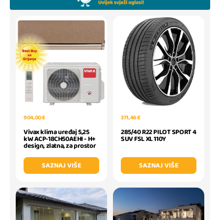
904,00 €
371,46 €
Vivax klima uređaj 5,25
285/40 R22 PILOT SPORT 4
kW ACP-18CH50AEHI - H+
SUV FSL XL 110Y
design, zlatna, za prostor
SAZNAJ VIŠE
SAZNAJ VIŠE