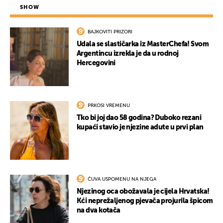
SHOW
BAJKOVITI PRIZORI
Udala se slastičarka iz MasterChefa! Svom
Argentincu izrekla je da u rodnoj
Hercegovini
PRKOSI VREMENU
Tko bi joj dao 58 godina? Duboko rezani
kupaći stavio je njezine adute u prvi plan
ČUVA USPOMENU NA NJEGA
Njezinog oca obožavala je cijela Hrvatska!
Kći neprežaljenog pjevača projurila špicom
na dva kotača