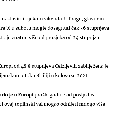
o nastaviti i tijekom vikenda. U Pragu, glavnom
re bi u subotu mogle dosegnuti čak
36 stupnjeva
 što je znatno više od prosjeka od 24 stupnja u
UKLJUČITE NOTIFIKACIJE
uropi od 48,8 stupnjeva Celzijevih zabilježena je
lijanskom otoku Siciliji u kolovozu 2021.
mrlo je u Europi
prošle godine od posljedica
 bi ovaj toplinski val mogao odnijeti mnogo više