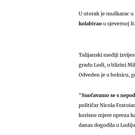
U utorak je muškarac 
kolabirao
u sjevernoj Ita
Talijanski mediji izvijes
gradu Lodi, u blizini Mi
Odveden je u bolnicu, g
"
Suočavamo se s nepod
političar Nicola Fratoi
korisne mjere opreza ka
danas dogodila u Lodiju