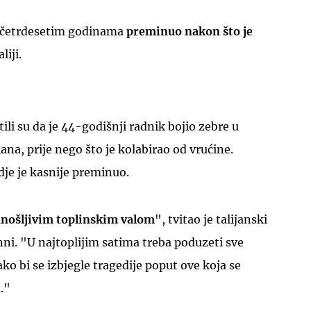
u četrdesetim godinama
preminuo nakon što je
liji.
tili su da je 44-godišnji radnik bojio zebre u
lana, prije nego što je kolabirao od vrućine.
dje je kasnije preminuo.
nošljivim toplinskim valom
", tvitao je talijanski
anni. "U najtoplijim satima treba poduzeti sve
ko bi se izbjegle tragedije poput ove koja se
."