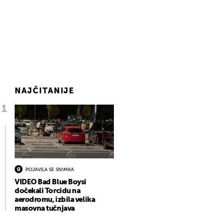
NAJČITANIJE
POJAVILA SE SNIMKA
VIDEO Bad Blue Boysi
dočekali Torcidu na
aerodromu, izbila velika
masovna tučnjava