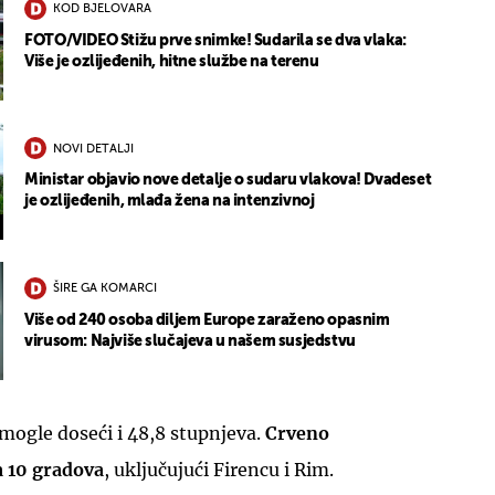
KOD BJELOVARA
FOTO/VIDEO Stižu prve snimke! Sudarila se dva vlaka:
Više je ozlijeđenih, hitne službe na terenu
NOVI DETALJI
Ministar objavio nove detalje o sudaru vlakova! Dvadeset
je ozlijeđenih, mlađa žena na intenzivnoj
ŠIRE GA KOMARCI
Više od 240 osoba diljem Europe zaraženo opasnim
virusom: Najviše slučajeva u našem susjedstvu
 mogle doseći i 48,8 stupnjeva.
Crveno
a 10 gradova
, uključujući Firencu i Rim.