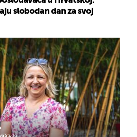
poslodavaca u Hrvatskoj:
aju slobodan dan za svoj
n
va Studio