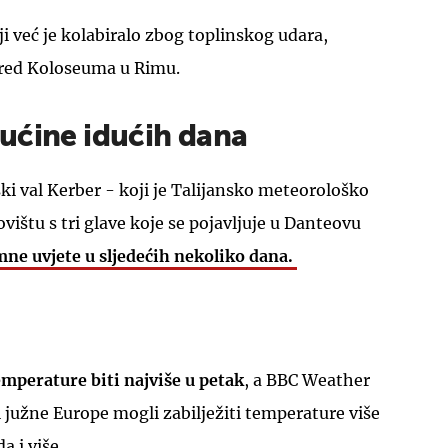
ji već je kolabiralo zbog toplinskog udara,
spred Koloseuma u Rimu.
ućine idućih dana
ski val Kerber - koji je Talijansko meteorološko
vištu s tri glave koje se pojavljuje u Danteovu
ne uvjete u sljedećih nekoliko dana.
emperature biti najviše u petak
, a BBC Weather
vi južne Europe mogli zabilježiti temperature više
a i više.