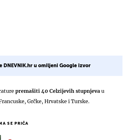
e DNEVNIK.hr u omiljeni Google izvor
rature
premašiti 40 Celzijevih
stupnjeva
u
Francuske, Grčke, Hrvatske i Turske.
IMA SE PRIČA