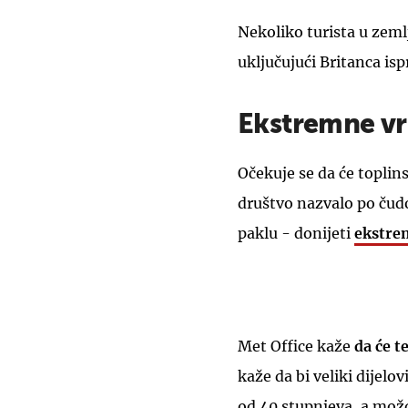
Nekoliko turista u zeml
uključujući Britanca i
Ekstremne vr
Očekuje se da će toplin
društvo nazvalo po čudo
paklu - donijeti
ekstrem
Met Office kaže
da će t
kaže da bi veliki dijelo
od 40 stupnjeva, a možd