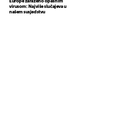
Europe zaraženo opasnim
virusom: Najviše slučajeva u
našem susjedstvu