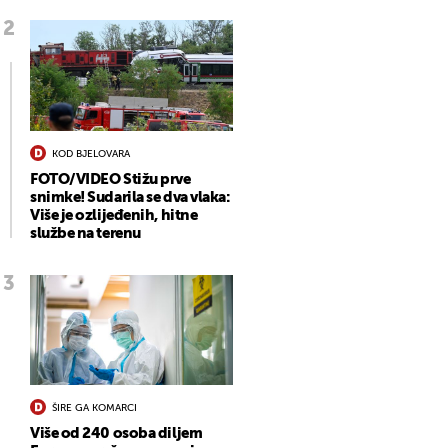
KOD BJELOVARA
FOTO/VIDEO Stižu prve
snimke! Sudarila se dva vlaka:
Više je ozlijeđenih, hitne
službe na terenu
ŠIRE GA KOMARCI
Više od 240 osoba diljem