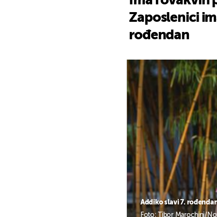
Ima i ovakvih 
Zaposlenici im
rođendan
Addiko slavi 7. rođenda
Foto: Tibor Marochini/No