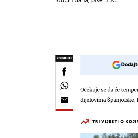
idućih dana, piše BBC.
PODIJELITE
Dodajt
Očekuje se da će tempe
dijelovima Španjolske, 
TRI VIJESTI O KOJ