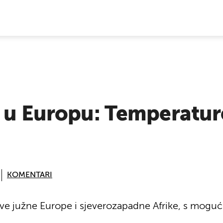
E VIJESTI
 u Europu: Temperature 
KOMENTARI
jelove južne Europe i sjeverozapadne Afrike, s mo