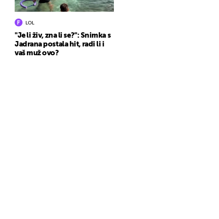
LOL
"Je li živ, zna li se?": Snimka s
Jadrana postala hit, radi li i
vaš muž ovo?