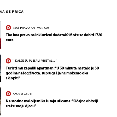
IMA SE PRIČA
IMAŠ PRAVO, OSTVARI GA!
Tko ima pravo na inkluzivni dodatak? Može se dobiti i 720
eura
"I DALJE SU PLESALI, VRIŠTALI..."
Turisti mu zapalili apartman: "U 30 minuta nestalo je 50
godina našeg života, supruga i ja ne možemo oka
sklopiti"
KAOS U CEUTI
Na stotine maloljetnika lutaju ulicama: "Očajne obitelji
traže svoju djecu"