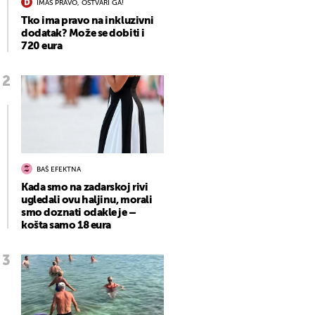
IMAŠ PRAVO, OSTVARI GA!
Tko ima pravo na inkluzivni
dodatak? Može se dobiti i
720 eura
BAŠ EFEKTNA
Kada smo na zadarskoj rivi
ugledali ovu haljinu, morali
smo doznati odakle je –
košta samo 18 eura