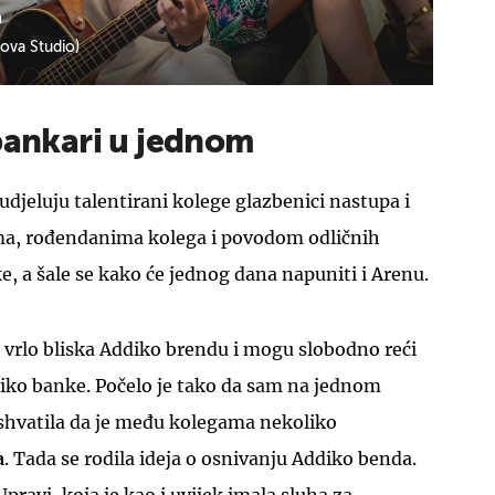
n
ova Studio)
 bankari u jednom
udjeluju talentirani kolege glazbenici nastupa i
a, rođendanima kolega i povodom odličnih
, a šale se kako će jednog dana napuniti i Arenu.
a vrlo bliska Addiko brendu i mogu slobodno reći
iko banke. Počelo je tako da sam na jednom
hvatila da je među kolegama nekoliko
a
. Tada se rodila ideja o osnivanju Addiko benda.