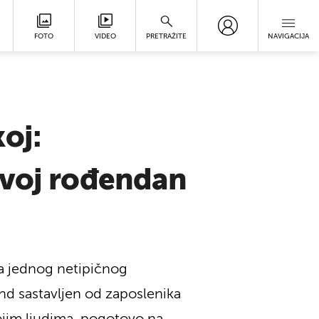
FOTO
VIDEO
PRETRAŽITE
NAVIGACIJA
oj:
svoj rođendan
za jednog netipičnog
end sastavljen od zaposlenika