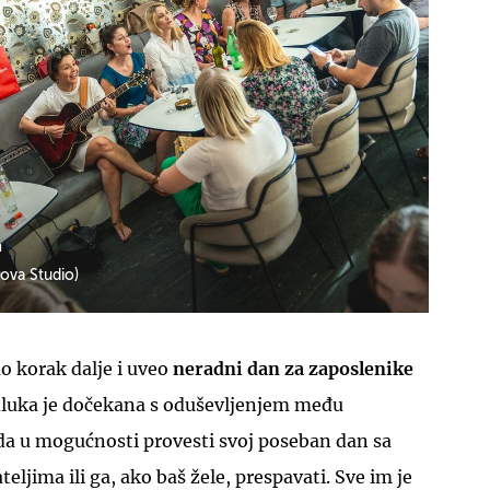
UKLJUČITE NOTIFIKACIJE
n
ova Studio)
ao korak dalje i uveo
neradni dan za zaposlenike
dluka je dočekana s oduševljenjem među
ada u mogućnosti provesti svoj poseban dan sa
teljima ili ga, ako baš žele, prespavati. Sve im je