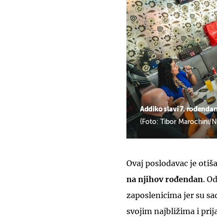
Addiko slavi 7. rođenda
(Foto: Tibor Marochini/N
Ovaj poslodavac je otiš
na njihov rođendan
. O
zaposlenicima jer su s
svojim najbližima i prija