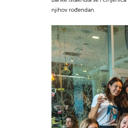
banke istaknula se i činjenic
njihov rođendan.