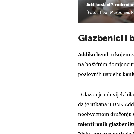
Addiko slavi 7. rođenda
(Foto: Tibor Marochini/N
Glazbenici i
Addiko bend
, u kojem s
na božićnim domjencim
poslovnih uspjeha banke
"Glazba je oduvijek bil
da je utkana u DNK Add
neobveznom druženju s
t
alentiranih glazbenik