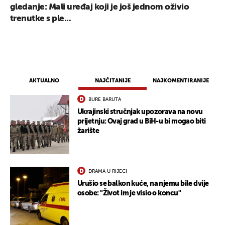
gledanje: Mali uređaj koji je još jednom oživio
trenutke s ple...
AKTUALNO
NAJČITANIJE
NAJKOMENTIRANIJE
BURE BARUTA
Ukrajinski stručnjak upozorava na novu
prijetnju: Ovaj grad u BiH-u bi mogao biti
žarište
DRAMA U RIJECI
Urušio se balkon kuće, na njemu bile dvije
osobe: "Život im je visio o koncu"