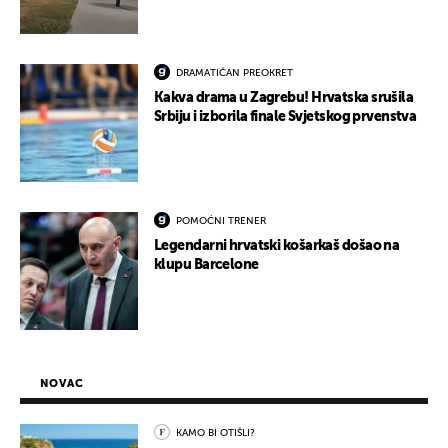
DRAMATIČAN PREOKRET
Kakva drama u Zagrebu! Hrvatska srušila
Srbiju i izborila finale Svjetskog prvenstva
POMOĆNI TRENER
Legendarni hrvatski košarkaš došao na
klupu Barcelone
NOVAC
KAMO BI OTIŠLI?