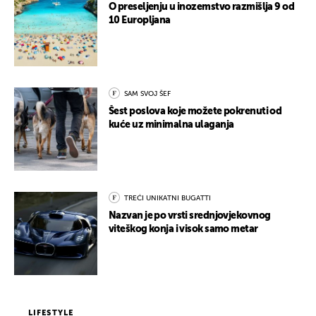
O preseljenju u inozemstvo razmišlja 9 od
10 Europljana
SAM SVOJ ŠEF
Šest poslova koje možete pokrenuti od
kuće uz minimalna ulaganja
TREĆI UNIKATNI BUGATTI
Nazvan je po vrsti srednjovjekovnog
viteškog konja i visok samo metar
LIFESTYLE