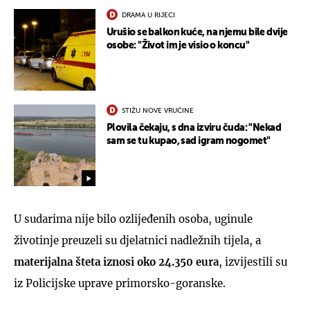
DRAMA U RIJECI
Urušio se balkon kuće, na njemu bile dvije
osobe: "Život im je visio o koncu"
STIŽU NOVE VRUĆINE
Plovila čekaju, s dna izviru čuda: "Nekad
sam se tu kupao, sad igram nogomet"
U sudarima nije bilo ozlijeđenih osoba, uginule
životinje preuzeli su djelatnici nadležnih tijela, a
materijalna šteta iznosi oko 24.350 eura
, izvijestili su
iz Policijske uprave primorsko-goranske.