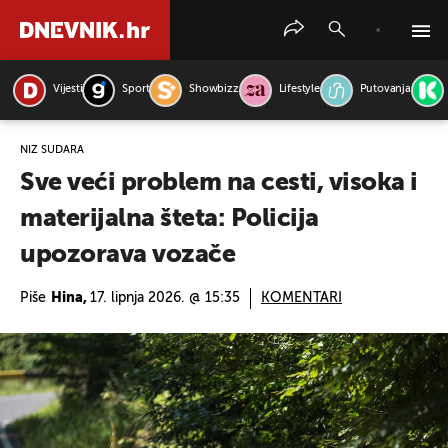
Vijesti
Sport
Showbizz
Lifestyle
Putovanja
PRETRAŽITE VIJESTI
NIZ SUDARA
Sve veći problem na cesti, visoka i
materijalna šteta: Policija
upozorava vozače
Piše
Hina,
17. lipnja 2026. @ 15:35
KOMENTARI