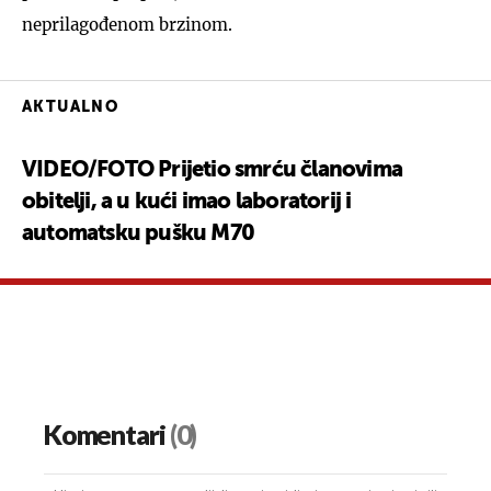
neprilagođenom brzinom.
AKTUALNO
VIDEO/FOTO Prijetio smrću članovima
obitelji, a u kući imao laboratorij i
automatsku pušku M70
Komentari
(0)