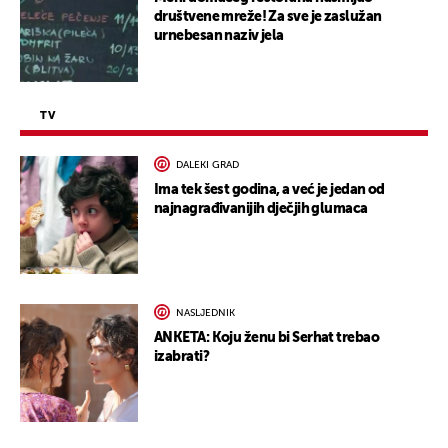
društvene mreže! Za sve je zaslužan
urnebesan naziv jela
TV
DALEKI GRAD
Ima tek šest godina, a već je jedan od
najnagrađivanijih dječjih glumaca
NASLJEDNIK
ANKETA: Koju ženu bi Serhat trebao
izabrati?