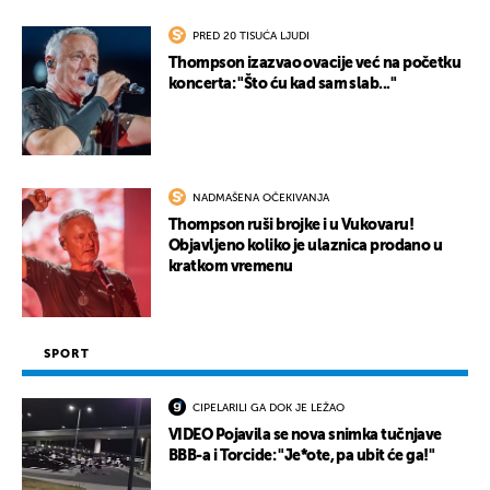
PRED 20 TISUĆA LJUDI
Thompson izazvao ovacije već na početku
koncerta: "Što ću kad sam slab..."
NADMAŠENA OČEKIVANJA
Thompson ruši brojke i u Vukovaru!
Objavljeno koliko je ulaznica prodano u
kratkom vremenu
SPORT
CIPELARILI GA DOK JE LEŽAO
VIDEO Pojavila se nova snimka tučnjave
BBB-a i Torcide: "Je*ote, pa ubit će ga!"