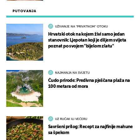
PUTOVANJA
UŽIVANJE NA "PRIVATNOM" OTOKU
Hrvatski otok na kojem živi samo jedan
stanovnik: Ljepotan koji je diljem svijeta
poznat po svojem "bijelom zlatu"
NAJMANJA NA SVIJETU
Čudo prirode: Predivna pješčana plaža na
100 metara od mora
UZ RUČAK ILI VEČERU
Savršeni prilog: Recept za najfinije mahune
sa špekom