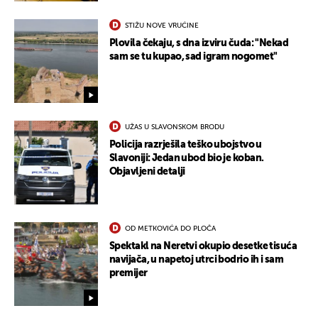
STIŽU NOVE VRUĆINE
Plovila čekaju, s dna izviru čuda: "Nekad
sam se tu kupao, sad igram nogomet"
UŽAS U SLAVONSKOM BRODU
Policija razrješila teško ubojstvo u
Slavoniji: Jedan ubod bio je koban.
Objavljeni detalji
OD METKOVIĆA DO PLOČA
Spektakl na Neretvi okupio desetke tisuća
navijača, u napetoj utrci bodrio ih i sam
premijer