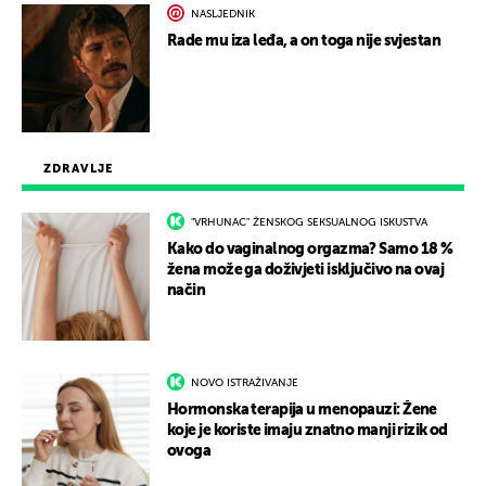
NASLJEDNIK
Rade mu iza leđa, a on toga nije svjestan
ZDRAVLJE
"VRHUNAC" ŽENSKOG SEKSUALNOG ISKUSTVA
Kako do vaginalnog orgazma? Samo 18 %
žena može ga doživjeti isključivo na ovaj
način
NOVO ISTRAŽIVANJE
Hormonska terapija u menopauzi: Žene
koje je koriste imaju znatno manji rizik od
ovoga