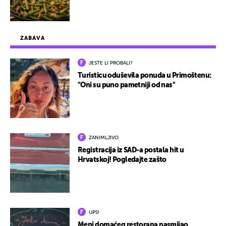
ZABAVA
JESTE LI PROBALI?
Turisticu oduševila ponuda u Primoštenu:
"Oni su puno pametniji od nas"
ZANIMLJIVO
Registracija iz SAD-a postala hit u
Hrvatskoj! Pogledajte zašto
UPS!
Meni domaćeg restorana nasmijao