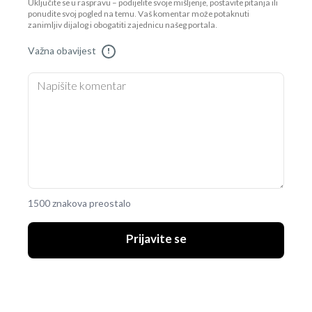
Uključite se u raspravu – podijelite svoje mišljenje, postavite pitanja ili
ponudite svoj pogled na temu. Vaš komentar može potaknuti
zanimljiv dijalog i obogatiti zajednicu našeg portala.
Važna obavijest
!
1500 znakova preostalo
Prijavite se