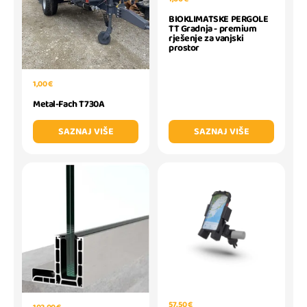
BIOKLIMATSKE PERGOLE
TT Gradnja - premium
rješenje za vanjski
prostor
1,00 €
Metal-Fach T730A
SAZNAJ VIŠE
SAZNAJ VIŠE
57,50 €