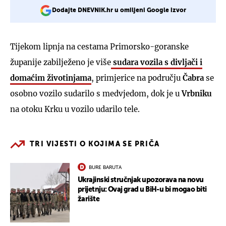
Dodajte DNEVNIK.hr u omiljeni Google izvor
Tijekom lipnja na cestama Primorsko-goranske
županije zabilježeno je više
sudara vozila s divljači i
domaćim životinjama
, primjerice na području
Čabra
se
osobno vozilo sudarilo s medvjedom, dok je u
Vrbniku
na otoku Krku u vozilo udarilo tele.
TRI VIJESTI O KOJIMA SE PRIČA
BURE BARUTA
Ukrajinski stručnjak upozorava na novu
prijetnju: Ovaj grad u BiH-u bi mogao biti
žarište