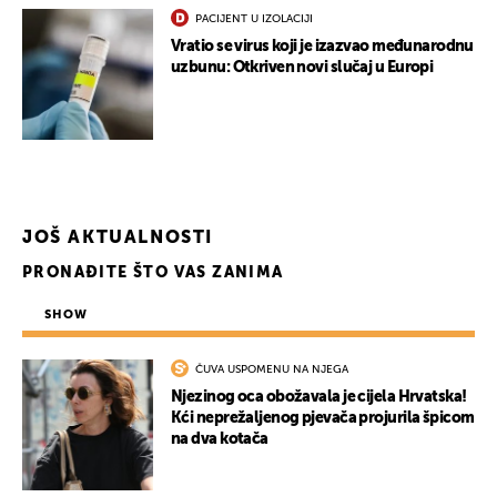
PACIJENT U IZOLACIJI
Vratio se virus koji je izazvao međunarodnu
uzbunu: Otkriven novi slučaj u Europi
UKLJUČITE NOTIFIKACIJE
JOŠ AKTUALNOSTI
PRONAĐITE ŠTO VAS ZANIMA
SHOW
ČUVA USPOMENU NA NJEGA
Njezinog oca obožavala je cijela Hrvatska!
Kći neprežaljenog pjevača projurila špicom
na dva kotača