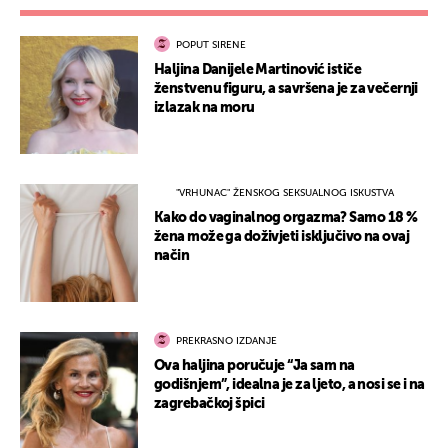
POPUT SIRENE
Haljina Danijele Martinović ističe
ženstvenu figuru, a savršena je za večernji
izlazak na moru
"VRHUNAC" ŽENSKOG SEKSUALNOG ISKUSTVA
Kako do vaginalnog orgazma? Samo 18 %
žena može ga doživjeti isključivo na ovaj
način
PREKRASNO IZDANJE
Ova haljina poručuje “Ja sam na
godišnjem”, idealna je za ljeto, a nosi se i na
zagrebačkoj špici