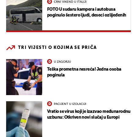
CRNI VIKEND U ITALIJI
FOTO U sudaru kampera i autobusa
poginulo šestero ljudi, deseci ozlijeđenih
TRI VIJESTI O KOJIMA SE PRIČA
U ZAGORJU
Teška prometna nesreća! Jedna osoba
poginula
PACIJENT U IZOLACIJI
Vratio se virus koji je izazvao međunarodnu
uzbunu: Otkriven novi slučaj u Europi