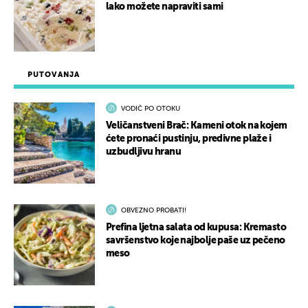
lako možete napraviti sami
PUTOVANJA
VODIČ PO OTOKU
Veličanstveni Brač: Kameni otok na kojem
ćete pronaći pustinju, predivne plaže i
uzbudljivu hranu
OBVEZNO PROBATI!
Prefina ljetna salata od kupusa: Kremasto
savršenstvo koje najbolje paše uz pečeno
meso