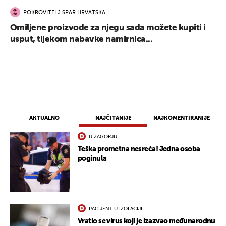
POKROVITELJ SPAR HRVATSKA
Omiljene proizvode za njegu sada možete kupiti i
usput, tijekom nabavke namirnica...
AKTUALNO
NAJČITANIJE
NAJKOMENTIRANIJE
U ZAGORJU
Teška prometna nesreća! Jedna osoba
poginula
PACIJENT U IZOLACIJI
Vratio se virus koji je izazvao međunarodnu