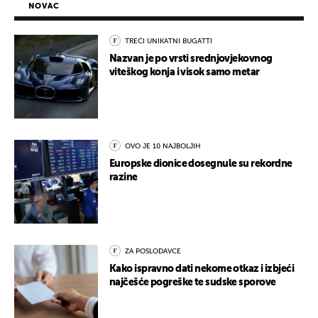
NOVAC
TREĆI UNIKATNI BUGATTI
Nazvan je po vrsti srednjovjekovnog
viteškog konja i visok samo metar
OVO JE 10 NAJBOLJIH
Europske dionice dosegnule su rekordne
razine
ZA POSLODAVCE
Kako ispravno dati nekome otkaz i izbjeći
najčešće pogreške te sudske sporove