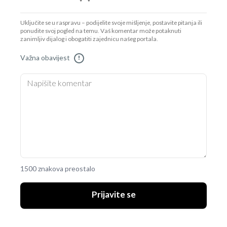
Uključite se u raspravu – podijelite svoje mišljenje, postavite pitanja ili
ponudite svoj pogled na temu. Vaš komentar može potaknuti
zanimljiv dijalog i obogatiti zajednicu našeg portala.
Važna obavijest
!
1500 znakova preostalo
Prijavite se