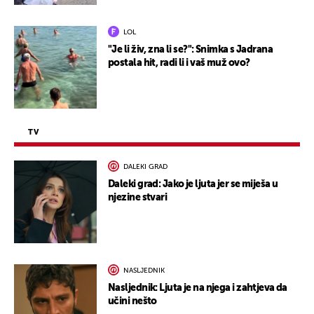
LOL
"Je li živ, zna li se?": Snimka s Jadrana
postala hit, radi li i vaš muž ovo?
TV
DALEKI GRAD
Daleki grad: Jako je ljuta jer se miješa u
njezine stvari
NASLJEDNIK
Nasljednik: Ljuta je na njega i zahtjeva da
učini nešto