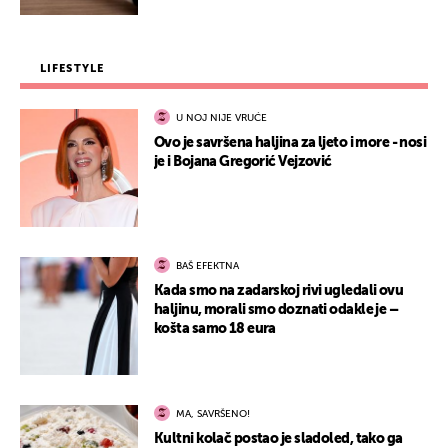
LIFESTYLE
U NOJ NIJE VRUĆE
Ovo je savršena haljina za ljeto i more - nosi
je i Bojana Gregorić Vejzović
BAŠ EFEKTNA
Kada smo na zadarskoj rivi ugledali ovu
haljinu, morali smo doznati odakle je –
košta samo 18 eura
MA, SAVRŠENO!
Kultni kolač postao je sladoled, tako ga