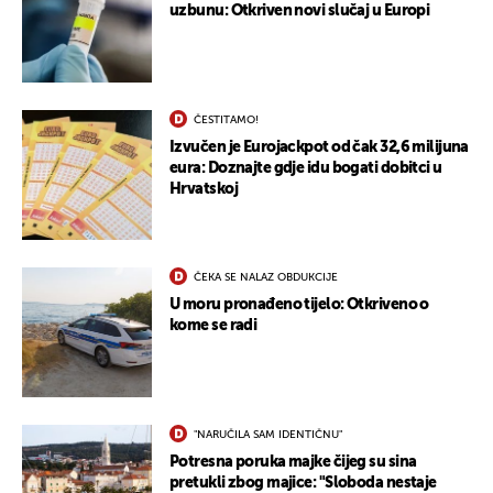
uzbunu: Otkriven novi slučaj u Europi
ČESTITAMO!
Izvučen je Eurojackpot od čak 32,6 milijuna
eura: Doznajte gdje idu bogati dobitci u
UKLJUČITE NOTIFIKACIJE
Hrvatskoj
ČEKA SE NALAZ OBDUKCIJE
U moru pronađeno tijelo: Otkriveno o
kome se radi
"NARUČILA SAM IDENTIČNU"
Potresna poruka majke čijeg su sina
pretukli zbog majice: "Sloboda nestaje