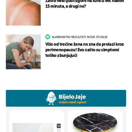
Zašto neki ljudi izgore na suncu već nakon
15 minuta, a drugi ne?
ALARMANTNI REZULTATI NOVE STUDIJE
Više od trećine žena ne zna da prolazi kroz
perimenopauzu! Evo zašto su simptomi
toliko zbunjujući