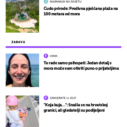
NAJMANJA NA SVIJETU
Čudo prirode: Predivna pješčana plaža na
100 metara od mora
ZABAVA
HMM…
To rade samo psihopati: Jedan detalj s
mora može vam otkriti puno o prijateljima
ZAMJERATE LI JOJ?
"Koja kuja…": Snašla se na hrvatskoj
granici, ali gledatelji su podijeljeni