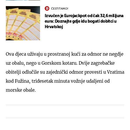
ČESTITAMO!
Izvučen je Eurojackpot od čak 32,6 milijuna
eura: Doznajte gdje idu bogati dobitci u
Hrvatskoj
Ova djeca uživaju u prostranoj kući za odmor ne negdje
uz obalu, nego u Gorskom kotaru. Dvije zagrebačke
obitelji odlučile su zajednički odmor provesti u Vratima
kod Fužina, tridesetak minuta vožnje udaljeni od
morske obale.