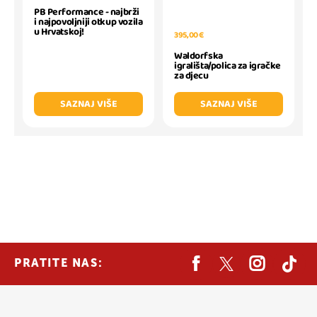
PB Performance - najbrži
i najpovoljniji otkup vozila
u Hrvatskoj!
395,00 €
Waldorfska
igrališta/polica za igračke
za djecu
SAZNAJ VIŠE
SAZNAJ VIŠE
PRATITE NAS: