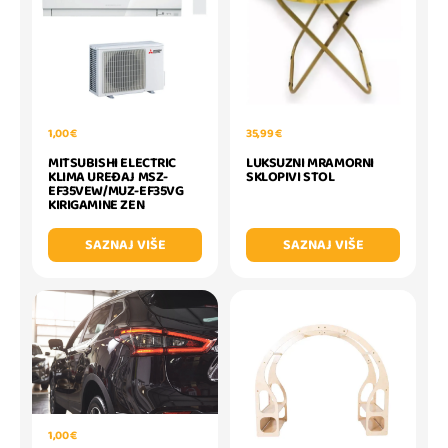
1,00 €
35,99 €
MITSUBISHI ELECTRIC
LUKSUZNI MRAMORNI
KLIMA UREĐAJ MSZ-
SKLOPIVI STOL
EF35VEW/MUZ-EF35VG
KIRIGAMINE ZEN
SAZNAJ VIŠE
SAZNAJ VIŠE
1,00 €