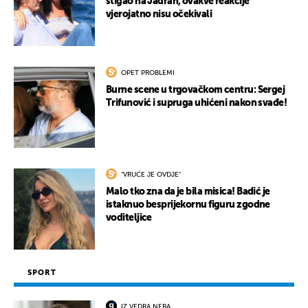
stigao na Jadran, ovakve reakcije
vjerojatno nisu očekivali
OPET PROBLEMI
Burne scene u trgovačkom centru: Sergej
Trifunović i supruga uhićeni nakon svađe!
"VRUĆE JE OVDJE"
Malo tko zna da je bila misica! Badić je
istaknuo besprijekornu figuru zgodne
voditeljice
SPORT
IZ VEDRA NEBA