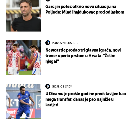
Garcijin potez otkrio novu situaciju na
Poljudu: Mladi hajdukovac pred odlaskom
PONOVNI SUSRET?
Newcastle prodao tri glavna igrača, novi
trener uperio prstom u Hrvata: "Želim
njega!"
GDJE ĆE SAD?
U Dinamu je prošle godine predstavljen kao
mega transfer, danas je pao najniže u
karijeri