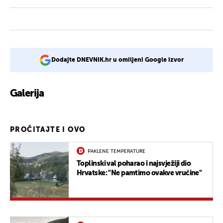
Dodajte DNEVNIK.hr u omiljeni Google izvor
Galerija
PROČITAJTE I OVO
PAKLENE TEMPERATURE
Toplinski val poharao i najsvježiji dio
Hrvatske: "Ne pamtimo ovakve vrućine"