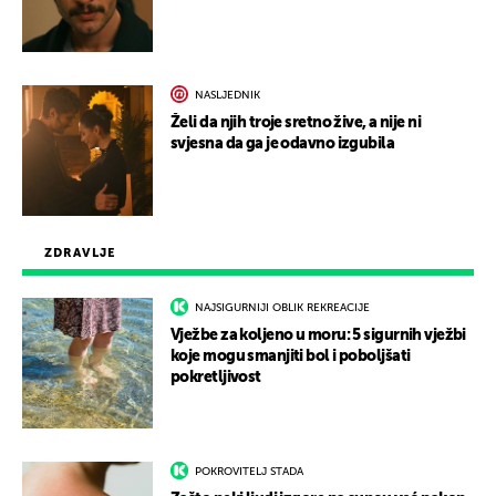
NASLJEDNIK
Želi da njih troje sretno žive, a nije ni
svjesna da ga je odavno izgubila
ZDRAVLJE
NAJSIGURNIJI OBLIK REKREACIJE
Vježbe za koljeno u moru: 5 sigurnih vježbi
koje mogu smanjiti bol i poboljšati
pokretljivost
POKROVITELJ STADA