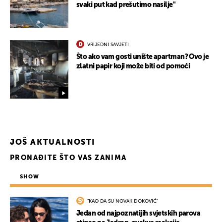
svaki put kad prešutimo nasilje"
VRIJEDNI SAVJETI
Što ako vam gosti unište apartman? Ovo je
zlatni papir koji može biti od pomoći
JOŠ AKTUALNOSTI
PRONAĐITE ŠTO VAS ZANIMA
SHOW
"KAO DA SU NOVAK ĐOKOVIĆ"
Jedan od najpoznatijih svjetskih parova