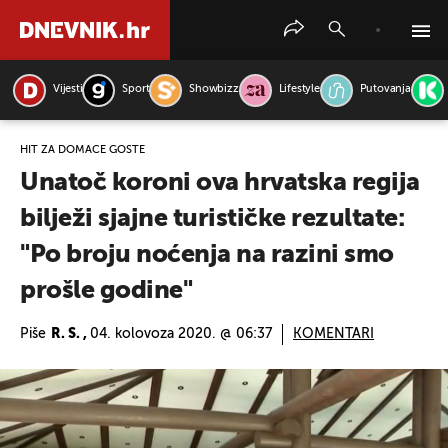
Vijesti
Sport
Showbizz
Lifestyle
Putovanja
PRETRAŽITE VIJESTI
HIT ZA DOMAĆE GOSTE
Unatoč koroni ova hrvatska regija
bilježi sjajne turističke rezultate:
"Po broju noćenja na razini smo
prošle godine"
Piše
R. S. ,
04. kolovoza 2020. @ 06:37
KOMENTARI