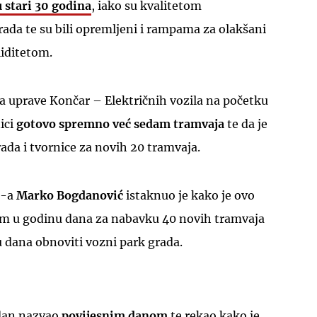
u stari 30 godina
, iako su kvalitetom
rada te su bili opremljeni i rampama za olakšani
liditetom.
a uprave Končar – Električnih vozila na početku
ici
gotovo spremno već sedam tramvaja
te da je
ada i tvornice za novih 20 tramvaja.
T-a
Marko Bogdanović
istaknuo je kako je ovo
m u godinu dana za nabavku 40 novih tramvaja
u dana obnoviti vozni park grada.
 dan nazvao
povijesnim danom
te rekao kako je