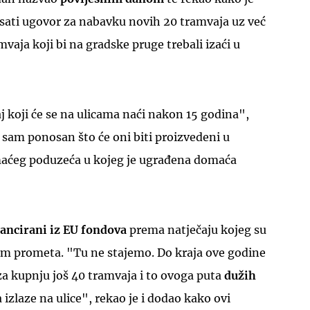
ati ugovor za nabavku novih 20 tramvaja uz već
vaja koji bi na gradske pruge trebali izaći u
aj koji će se na ulicama naći nakon 15 godina",
 sam ponosan što će oni biti proizvedeni u
maćeg poduzeća u kojeg je ugrađena domaća
nancirani iz EU fondova
prema natječaju kojeg su
vom prometa. "Tu ne stajemo. Do kraja ove godine
za kupnju još 40 tramvaja i to ovoga puta
dužih
a izlaze na ulice", rekao je i dodao kako ovi