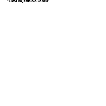
"Život im je visio o koncu"