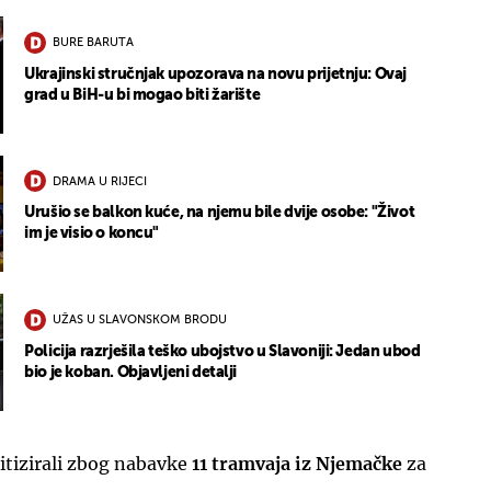
BURE BARUTA
Ukrajinski stručnjak upozorava na novu prijetnju: Ovaj
grad u BiH-u bi mogao biti žarište
DRAMA U RIJECI
Urušio se balkon kuće, na njemu bile dvije osobe: "Život
im je visio o koncu"
UŽAS U SLAVONSKOM BRODU
Policija razrješila teško ubojstvo u Slavoniji: Jedan ubod
bio je koban. Objavljeni detalji
itizirali zbog nabavke
11 tramvaja iz Njemačke
za