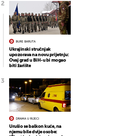
BURE BARUTA
Ukrajinski stručnjak
upozorava na novu prijetnju:
Ovaj grad u BiH-u bi mogao
biti žarište
DRAMA U RIJECI
Urušio se balkon kuće, na
njemu bile dvije osobe: