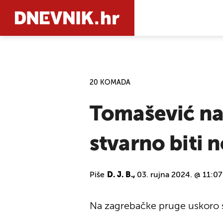
PRETRAŽIT
20 KOMADA
Tomašević nar
stvarno biti n
Piše
D. J. B.,
03. rujna 2024. @ 11:07
Na zagrebačke pruge uskoro s