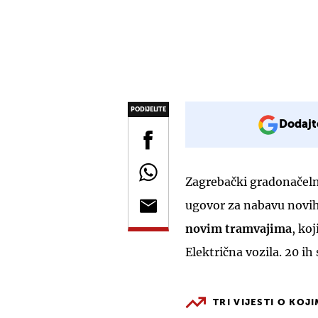
PODIJELITE
Dodajt
Zagrebački gradonačel
ugovor za nabavu novih 
novim tramvajima
, ko
Električna vozila. 20 ih 
TRI VIJESTI O KOJ