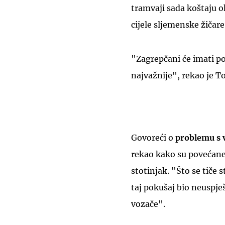
tramvaji sada koštaju ok
cijele sljemenske žičare
"Zagrepčani će imati pou
najvažnije", rekao je 
Govoreći o
problemu s
rekao kako su povećane i
stotinjak. "Što se tiče 
taj pokušaj bio neuspj
vozače".