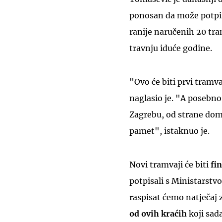
ponosan da može potpis
ranije naručenih 20 tram
travnju iduće godine.
"Ovo će biti prvi tramv
naglasio je. "A posebno
Zagrebu, od strane do
pamet", istaknuo je.
Novi tramvaji će biti
fi
potpisali s Ministarst
raspisat ćemo natječaj 
od ovih kraćih
koji sad