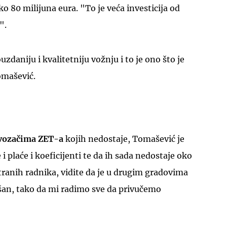
o 80 milijuna eura. "To je veća investicija od
".
zdaniju i kvalitetniju vožnju i to je ono što je
Tomašević.
UKLJUČITE NOTIFIKACIJE
 vozačima ZET-a
kojih nedostaje, Tomašević je
 plaće i koeficijenti te da ih sada nedostaje oko
stranih radnika, vidite da je u drugim gradovima
ešan, tako da mi radimo sve da privučemo