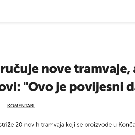
E VIJESTI
učuje nove tramvaje, a
ovi: "Ovo je povijesni 
KOMENTARI
triže 20 novih tramvaja koji se proizvode u Konča