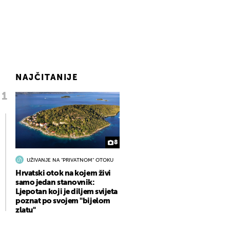
NAJČITANIJE
8
UŽIVANJE NA "PRIVATNOM" OTOKU
Hrvatski otok na kojem živi
samo jedan stanovnik:
Ljepotan koji je diljem svijeta
poznat po svojem "bijelom
zlatu"