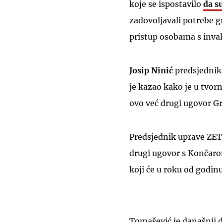
koje se ispostavilo
da s
zadovoljavali potrebe g
pristup osobama s inva
Josip Ninić
predsjednik
je kazao kako je u tvorn
ovo već drugi ugovor Gr
Predsjednik uprave ZE
drugi ugovor s Končaro
koji će u roku od godin
Tomašević je današnji