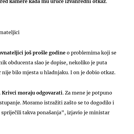
pred kamere kada mu uruče izvanredni otkaz
.
nateljici
avnateljici još prošle godine
o problemima koji se
ćnik obducenta slao je dopise, nekoliko je puta
 nije bilo mjesta u hladnjaku. I on je dobio otkaz.
.
Krivci moraju odgovarati
. Za mene je potpuno
stupanje. Moramo istražiti zašto se to dogodilo i
 spriječili takva ponašanja", izjavio je ministar