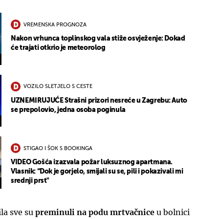
VREMENSKA PROGNOZA
Nakon vrhunca toplinskog vala stiže osvježenje: Dokad
će trajati otkrio je meteorolog
VOZILO SLETJELO S CESTE
UZNEMIRUJUĆE Strašni prizori nesreće u Zagrebu: Auto
se prepolovio, jedna osoba poginula
STIGAO I ŠOK S BOOKINGA
VIDEO Gošća izazvala požar luksuznog apartmana.
Vlasnik: “Dok je gorjelo, smijali su se, pili i pokazivali mi
srednji prst"
ila sve su
preminuli na podu mrtvačnice
u bolnici