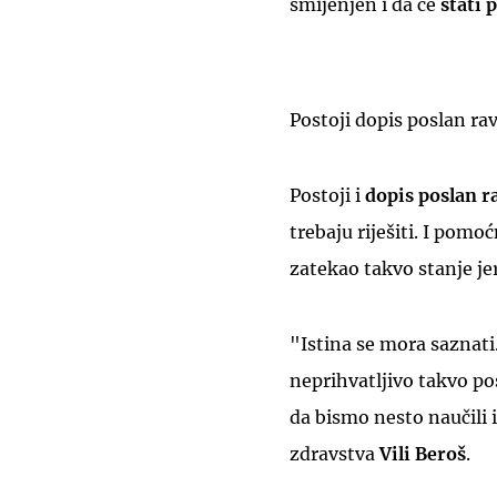
smijenjen i da će
stati 
Postoji dopis poslan rav
Postoji i
dopis poslan r
trebaju riješiti. I pomo
zatekao takvo stanje jer
"Istina se mora saznati
neprihvatljivo takvo po
da bismo nesto naučili i
zdravstva
Vili Beroš
.