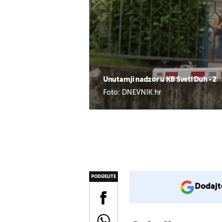
Unutarnji nadzor u KB Sveti Duh - 2
Foto: DNEVNIK.hr
PODIJELITE
Dodajt