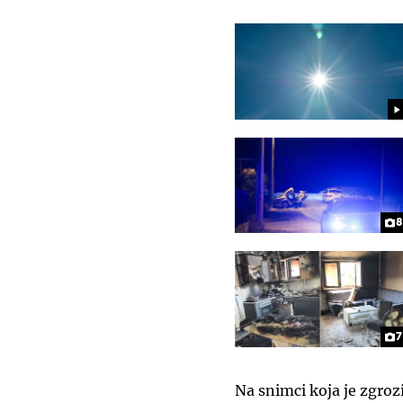
8
7
Na snimci koja je zgroz