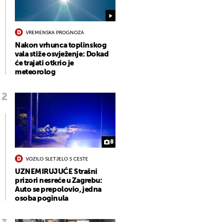
VREMENSKA PROGNOZA
Nakon vrhunca toplinskog
vala stiže osvježenje: Dokad
će trajati otkrio je
meteorolog
8
VOZILO SLETJELO S CESTE
UZNEMIRUJUĆE Strašni
prizori nesreće u Zagrebu:
Auto se prepolovio, jedna
osoba poginula