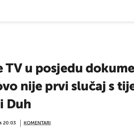
E VIJESTI
 TV u posjedu dokumen
vo nije prvi slučaj s ti
ti Duh
 @ 20:03
KOMENTARI