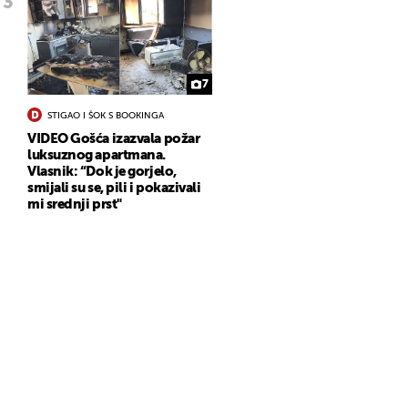
7
STIGAO I ŠOK S BOOKINGA
VIDEO Gošća izazvala požar
luksuznog apartmana.
Vlasnik: “Dok je gorjelo,
smijali su se, pili i pokazivali
mi srednji prst"