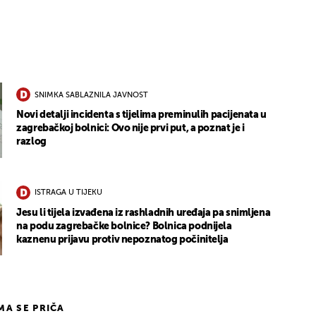
SNIMKA SABLAZNILA JAVNOST
Novi detalji incidenta s tijelima preminulih pacijenata u
zagrebačkoj bolnici: Ovo nije prvi put, a poznat je i
razlog
ISTRAGA U TIJEKU
Jesu li tijela izvađena iz rashladnih uređaja pa snimljena
na podu zagrebačke bolnice? Bolnica podnijela
kaznenu prijavu protiv nepoznatog počinitelja
IMA SE PRIČA