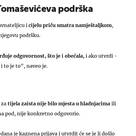
 Tomaševićeva podrška
avnateljicu i
cijelu priču smatra namještaljkom
,
 njegovu podršku.
rđuje odgovornost, što je i obećala,
i ako utvrdi -
i to je to", naveo je.
a za
tijela zaista nije bilo mjesta u hladnjacima
ili
na pod, nije konkretno odgovorio.
dana je kaznena prijava i utvrdit će se je li došlo