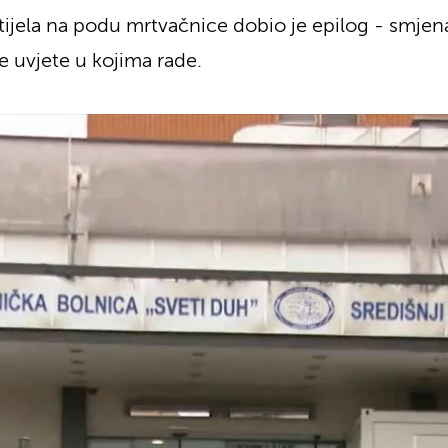
ela na podu mrtvačnice dobio je epilog - smjena d
 uvjete u kojima rade.