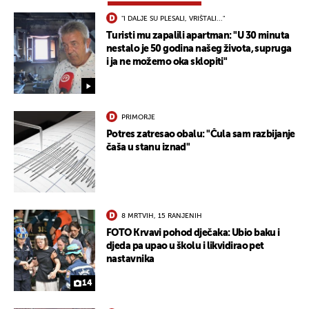
"I DALJE SU PLESALI, VRIŠTALI..."
Turisti mu zapalili apartman: "U 30 minuta
nestalo je 50 godina našeg života, supruga
i ja ne možemo oka sklopiti"
PRIMORJE
Potres zatresao obalu: "Čula sam razbijanje
čaša u stanu iznad"
8 MRTVIH, 15 RANJENIH
FOTO Krvavi pohod dječaka: Ubio baku i
djeda pa upao u školu i likvidirao pet
nastavnika
14