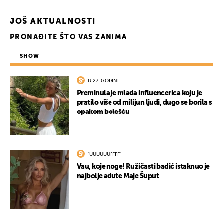
JOŠ AKTUALNOSTI
PRONAĐITE ŠTO VAS ZANIMA
SHOW
U 27. GODINI
Preminula je mlada influencerica koju je
pratilo više od milijun ljudi, dugo se borila s
opakom bolešću
"UUUUUUFFFF"
Vau, koje noge! Ružičasti badić istaknuo je
najbolje adute Maje Šuput