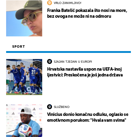
VRLO ZANIMLJIVO!
UKLJUČITE NOTIFIKACIJE
Franka Batelić pokazala što nosi na more,
bez ovoga ne može ni na odmoru
SPORT
SJAJAN TJEDAN U EUROPI
Hrvatska nastavila uspon na UEFA-inoj
ljestvici: Preskočena je još jedna država
SLUŽBENO
Vinicius donio konačnu odluku, oglasio se
emotivnom porukom: "Hvala vam svima"