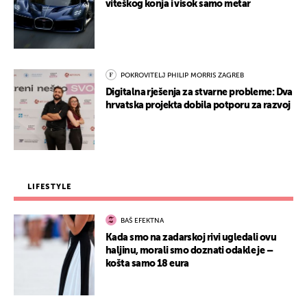
viteškog konja i visok samo metar
POKROVITELJ PHILIP MORRIS ZAGREB
Digitalna rješenja za stvarne probleme: Dva
hrvatska projekta dobila potporu za razvoj
LIFESTYLE
BAŠ EFEKTNA
Kada smo na zadarskoj rivi ugledali ovu
haljinu, morali smo doznati odakle je –
košta samo 18 eura