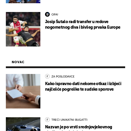
OPA!
Josip Šutalo radi transfer u redove
nogometnog diva i bivšeg prvaka Europe
NOVAC
ZA POSLODAVCE
Kako ispravno dati nekome otkaz i izbjeći
najčešće pogreške te sudske sporove
TREĆI UNIKATNI BUGATTI
Nazvan je po vrsti srednjovjekovnog