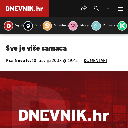
Vijesti
Sport
Showbizz
Lifestyle
Putovanja
PRETRAŽITE VIJESTI
Sve je više samaca
Piše
Nova tv,
10. travnja 2007. @ 19:42
KOMENTARI