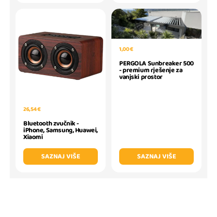
1,00 €
PERGOLA Sunbreaker 500
- premium rješenje za
vanjski prostor
26,54 €
Bluetooth zvučnik -
iPhone, Samsung, Huawei,
Xiaomi
SAZNAJ VIŠE
SAZNAJ VIŠE