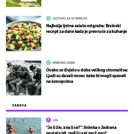
GOTOVO ZA 15 MINUTA
Najbolja ljetna salata od graha: Brzinski
recept za dane kada je prevruće za kuhanje
MRAČNO DOBA
Ovako se živjelo u doba velikog siromaštva:
Ljudi su davali novac kako bi mogli spavati
na konopcima
ZABAVA
LOL
"Je li živ, zna li se?": Snimka s Jadrana
postala hit, radi li i vaš muž ovo?