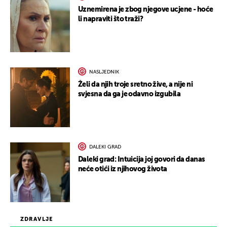
Uznemirena je zbog njegove ucjene - hoće
li napraviti što traži?
NASLJEDNIK
Želi da njih troje sretno žive, a nije ni
svjesna da ga je odavno izgubila
DALEKI GRAD
Daleki grad: Intuicija joj govori da danas
neće otići iz njihovog života
ZDRAVLJE