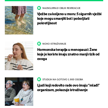
NAJSIGURNIJI OBLIK REKREACIJE
Vježbe za koljeno u moru: 5 sigurnih vježbi
koje mogu smanjiti bol i poboljšati
pokretljivost
NOVO ISTRAŽIVANJE
Hormonska terapija u menopauzi: Žene
koje je koriste imaju znatno manji rizik od
ovoga
STUDIJA NA GOTOVO 1.900 OSOBA
Ljudi koji redovito rade ovo imaju “mlađi”
organizam, pokazuje istraživanje