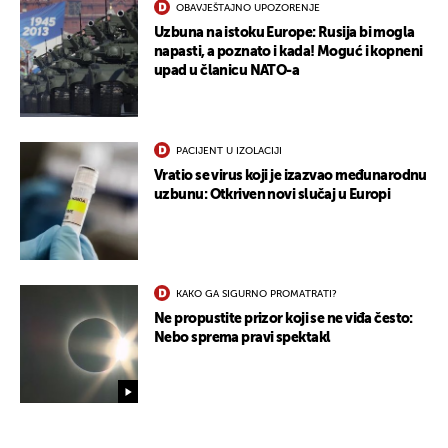
OBAVJEŠTAJNO UPOZORENJE
Uzbuna na istoku Europe: Rusija bi mogla
napasti, a poznato i kada! Moguć i kopneni
upad u članicu NATO-a
PACIJENT U IZOLACIJI
Vratio se virus koji je izazvao međunarodnu
uzbunu: Otkriven novi slučaj u Europi
KAKO GA SIGURNO PROMATRATI?
Ne propustite prizor koji se ne viđa često:
Nebo sprema pravi spektakl