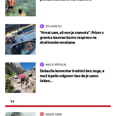
ŠTO KAŽETE?
"Hrvat sam, ali ovo je sramota": Prizor s
granice izazvao burnu raspravu na
društvenim mrežama
KAO IZ PIŠTOLJA
Dobacila komentar trudnici bez noge, a
muž ispalio odgovor kao da je samo
čekao…
TV
DALEKI GRAD