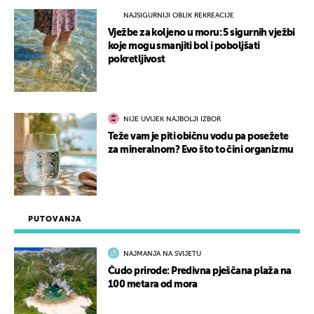
NAJSIGURNIJI OBLIK REKREACIJE
Vježbe za koljeno u moru: 5 sigurnih vježbi
koje mogu smanjiti bol i poboljšati
pokretljivost
NIJE UVIJEK NAJBOLJI IZBOR
Teže vam je piti običnu vodu pa posežete
za mineralnom? Evo što to čini organizmu
PUTOVANJA
NAJMANJA NA SVIJETU
Čudo prirode: Predivna pješčana plaža na
100 metara od mora