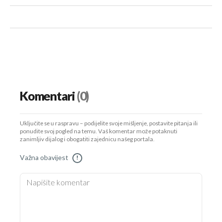
Komentari
(0)
Uključite se u raspravu – podijelite svoje mišljenje, postavite pitanja ili
ponudite svoj pogled na temu. Vaš komentar može potaknuti
zanimljiv dijalog i obogatiti zajednicu našeg portala.
Važna obavijest
!