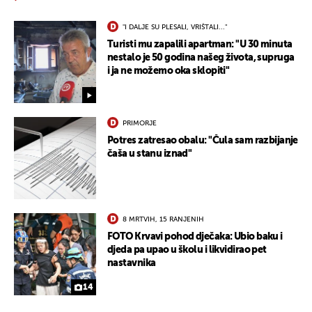
"I DALJE SU PLESALI, VRIŠTALI..."
Turisti mu zapalili apartman: "U 30 minuta
nestalo je 50 godina našeg života, supruga
i ja ne možemo oka sklopiti"
PRIMORJE
Potres zatresao obalu: "Čula sam razbijanje
čaša u stanu iznad"
8 MRTVIH, 15 RANJENIH
FOTO Krvavi pohod dječaka: Ubio baku i
djeda pa upao u školu i likvidirao pet
nastavnika
14