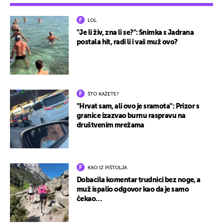
LOL
"Je li živ, zna li se?": Snimka s Jadrana
postala hit, radi li i vaš muž ovo?
ŠTO KAŽETE?
"Hrvat sam, ali ovo je sramota": Prizor s
granice izazvao burnu raspravu na
društvenim mrežama
KAO IZ PIŠTOLJA
Dobacila komentar trudnici bez noge, a
muž ispalio odgovor kao da je samo
čekao…