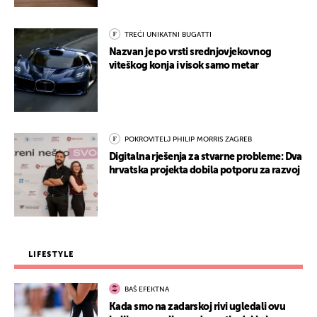
TREĆI UNIKATNI BUGATTI
Nazvan je po vrsti srednjovjekovnog
viteškog konja i visok samo metar
POKROVITELJ PHILIP MORRIS ZAGREB
Digitalna rješenja za stvarne probleme: Dva
hrvatska projekta dobila potporu za razvoj
LIFESTYLE
BAŠ EFEKTNA
Kada smo na zadarskoj rivi ugledali ovu