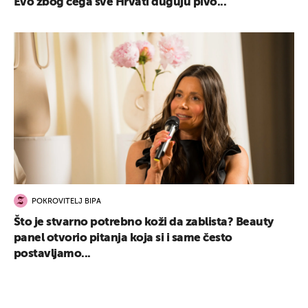
Evo zbog čega sve Hrvati duguju pivo...
POKROVITELJ BIPA
Što je stvarno potrebno koži da zablista? Beauty
panel otvorio pitanja koja si i same često
postavljamo...