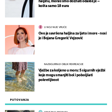
haljinu, morali smo doznati odakle je –
košta samo 18 eura
U NOJ NIJE VRUĆE
Ovo je savršena haljina za ljeto i more - nosi
je i Bojana Gregorić Vejzović
NAJSIGURNIJI OBLIK REKREACIJE
Vježbe za koljeno u moru: 5 sigurnih vježbi
koje mogu smanjiti bol i poboljšati
pokretljivost
PUTOVANJA