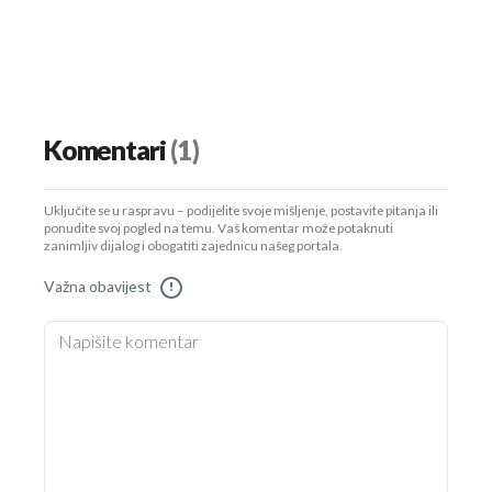
Komentari
(1)
Uključite se u raspravu – podijelite svoje mišljenje, postavite pitanja ili
ponudite svoj pogled na temu. Vaš komentar može potaknuti
zanimljiv dijalog i obogatiti zajednicu našeg portala.
Važna obavijest
!