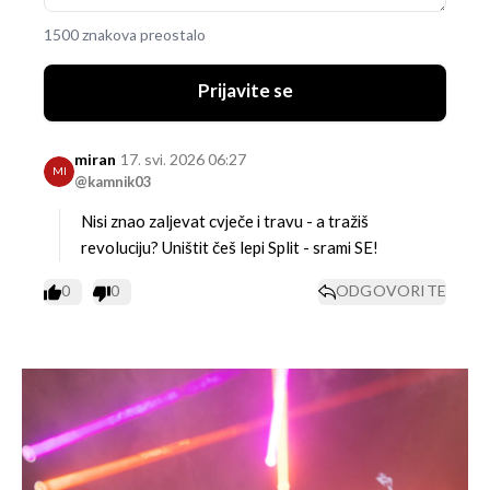
1500 znakova preostalo
Prijavite se
miran
17. svi. 2026 06:27
MI
@kamnik03
Nisi znao zaljevat cvječe i travu - a tražiš
revoluciju? Uništit češ lepi Split - srami SE!
0
0
ODGOVORITE