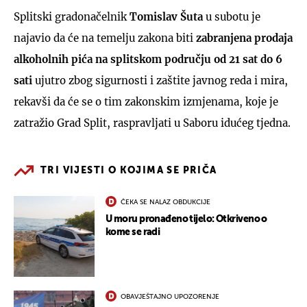
Splitski gradonačelnik
Tomislav Šuta
u subotu je
najavio da će na temelju zakona biti
zabranjena prodaja
alkoholnih pića na splitskom području od 21 sat do 6
sati
ujutro zbog sigurnosti i zaštite javnog reda i mira,
rekavši da će se o tim zakonskim izmjenama, koje je
zatražio Grad Split, raspravljati u Saboru idućeg tjedna.
TRI VIJESTI O KOJIMA SE PRIČA
ČEKA SE NALAZ OBDUKCIJE
U moru pronađeno tijelo: Otkriveno o
kome se radi
OBAVJEŠTAJNO UPOZORENJE