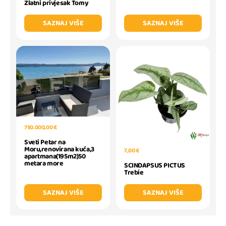
Zlatni privjesak Tomy
SAZNAJ VIŠE
SAZNAJ VIŠE
750.000,00 €
Sveti Petar na
Moru,renovirana kuća,3
7,00 €
apartmana(195m2)50
metara more
SCINDAPSUS PICTUS
Trebie
SAZNAJ VIŠE
SAZNAJ VIŠE