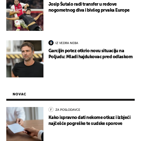
Josip Šutalo radi transfer u redove
nogometnog diva i bivšeg prvaka Europe
IZ VEDRA NEBA
Garcijin potez otkrio novu situaciju na
Poljudu: Mladi hajdukovac pred odlaskom
NOVAC
ZA POSLODAVCE
Kako ispravno dati nekome otkaz i izbjeći
najčešće pogreške te sudske sporove