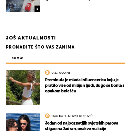
UKLJUČITE NOTIFIKACIJE
JOŠ AKTUALNOSTI
PRONAĐITE ŠTO VAS ZANIMA
SHOW
U 27. GODINI
Preminula je mlada influencerica koju je
pratilo više od milijun ljudi, dugo se borila s
opakom bolešću
"KAO DA SU NOVAK ĐOKOVIĆ"
Jedan od najpoznatijih svjetskih parova
stigao na Jadran, ovakve reakcije