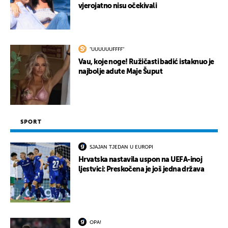
vjerojatno nisu očekivali
"UUUUUUFFFF"
Vau, koje noge! Ružičasti badić istaknuo je
najbolje adute Maje Šuput
SPORT
SJAJAN TJEDAN U EUROPI
Hrvatska nastavila uspon na UEFA-inoj
ljestvici: Preskočena je još jedna država
OPA!