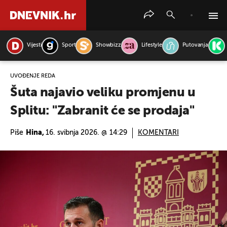
Vijesti
Sport
Showbizz
Lifestyle
Putovanja
PRETRAŽITE VIJESTI
UVOĐENJE REDA
Šuta najavio veliku promjenu u
Splitu: "Zabranit će se prodaja"
Piše
Hina,
16. svibnja 2026. @ 14:29
KOMENTARI