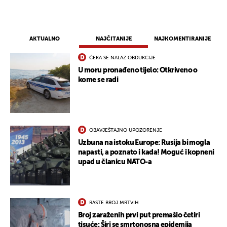
AKTUALNO
NAJČITANIJE
NAJKOMENTIRANIJE
ČEKA SE NALAZ OBDUKCIJE
U moru pronađeno tijelo: Otkriveno o
kome se radi
OBAVJEŠTAJNO UPOZORENJE
Uzbuna na istoku Europe: Rusija bi mogla
napasti, a poznato i kada! Moguć i kopneni
upad u članicu NATO-a
RASTE BROJ MRTVIH
Broj zaraženih prvi put premašio četiri
tisuće: Širi se smrtonosna epidemija