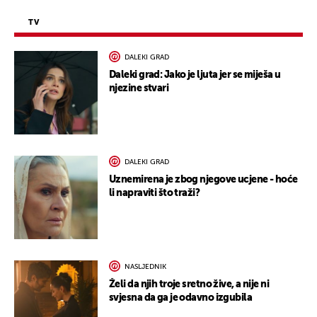
TV
DALEKI GRAD
Daleki grad: Jako je ljuta jer se miješa u
njezine stvari
DALEKI GRAD
Uznemirena je zbog njegove ucjene - hoće
li napraviti što traži?
NASLJEDNIK
Želi da njih troje sretno žive, a nije ni
svjesna da ga je odavno izgubila