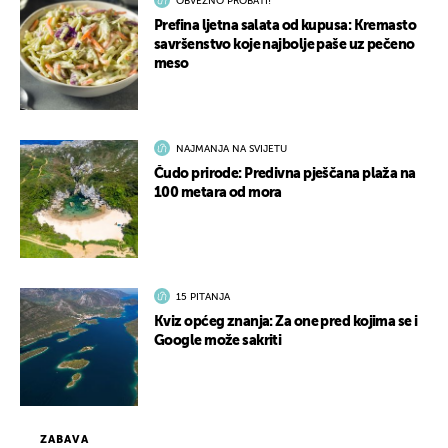
OBVEZNO PROBATI!
Prefina ljetna salata od kupusa: Kremasto
savršenstvo koje najbolje paše uz pečeno
meso
NAJMANJA NA SVIJETU
Čudo prirode: Predivna pješčana plaža na
100 metara od mora
15 PITANJA
Kviz općeg znanja: Za one pred kojima se i
Google može sakriti
ZABAVA