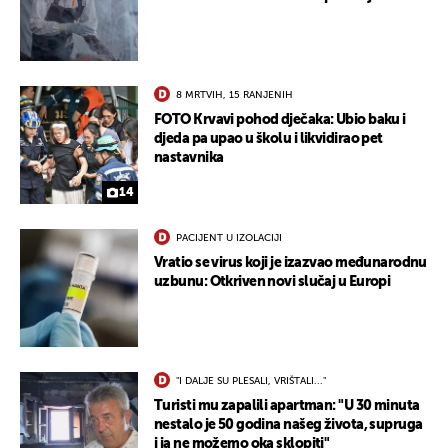
8 MRTVIH, 15 RANJENIH
FOTO Krvavi pohod dječaka: Ubio baku i
djeda pa upao u školu i likvidirao pet
nastavnika
14
PACIJENT U IZOLACIJI
Vratio se virus koji je izazvao međunarodnu
uzbunu: Otkriven novi slučaj u Europi
"I DALJE SU PLESALI, VRIŠTALI..."
Turisti mu zapalili apartman: "U 30 minuta
nestalo je 50 godina našeg života, supruga
i ja ne možemo oka sklopiti"