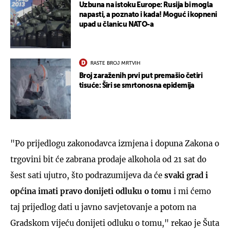
Uzbuna na istoku Europe: Rusija bi mogla
napasti, a poznato i kada! Moguć i kopneni
upad u članicu NATO-a
RASTE BROJ MRTVIH
Broj zaraženih prvi put premašio četiri
tisuće: Širi se smrtonosna epidemija
"Po prijedlogu zakonodavca izmjena i dopuna Zakona o
trgovini bit će zabrana prodaje alkohola od 21 sat do
šest sati ujutro, što podrazumijeva da će
svaki grad i
općina imati pravo donijeti odluku o tomu
i mi ćemo
taj prijedlog dati u javno savjetovanje a potom na
Gradskom vijeću donijeti odluku o tomu," rekao je Šuta