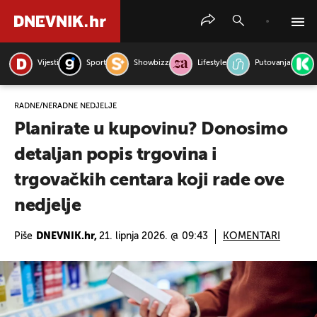
Vijesti
Sport
Showbizz
Lifestyle
Putovanja
PRETRAŽITE VIJESTI
RADNE/NERADNE NEDJELJE
Planirate u kupovinu? Donosimo
detaljan popis trgovina i
trgovačkih centara koji rade ove
nedjelje
Piše
DNEVNIK.hr,
21. lipnja 2026. @ 09:43
KOMENTARI