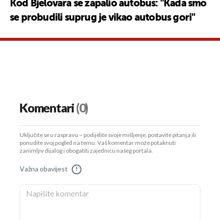
Kod Bjelovara se zapalio autobus: "Kada smo
se probudili suprug je vikao autobus gori"
Komentari
(0)
Uključite se u raspravu – podijelite svoje mišljenje, postavite pitanja ili
ponudite svoj pogled na temu. Vaš komentar može potaknuti
zanimljiv dijalog i obogatiti zajednicu našeg portala.
Važna obavijest
!