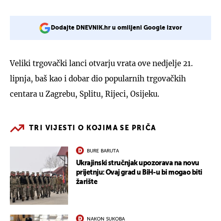
Dodajte DNEVNIK.hr u omiljeni Google izvor
Veliki trgovački lanci otvarju vrata ove nedjelje 21.
lipnja, baš kao i dobar dio popularnih trgovačkih
centara u Zagrebu, Splitu, Rijeci, Osijeku.
TRI VIJESTI O KOJIMA SE PRIČA
BURE BARUTA
Ukrajinski stručnjak upozorava na novu
prijetnju: Ovaj grad u BiH-u bi mogao biti
žarište
NAKON SUKOBA