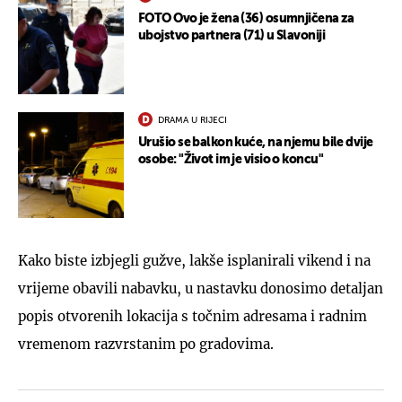
FOTO Ovo je žena (36) osumnjičena za
ubojstvo partnera (71) u Slavoniji
DRAMA U RIJECI
Urušio se balkon kuće, na njemu bile dvije
osobe: "Život im je visio o koncu"
Kako biste izbjegli gužve, lakše isplanirali vikend i na
vrijeme obavili nabavku, u nastavku donosimo detaljan
popis otvorenih lokacija s točnim adresama i radnim
vremenom razvrstanim po gradovima.