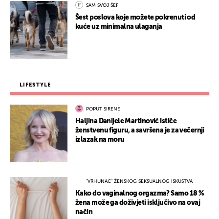
SAM SVOJ ŠEF
Šest poslova koje možete pokrenuti od
kuće uz minimalna ulaganja
LIFESTYLE
POPUT SIRENE
Haljina Danijele Martinović ističe
ženstvenu figuru, a savršena je za večernji
izlazak na moru
"VRHUNAC" ŽENSKOG SEKSUALNOG ISKUSTVA
Kako do vaginalnog orgazma? Samo 18 %
žena može ga doživjeti isključivo na ovaj
način