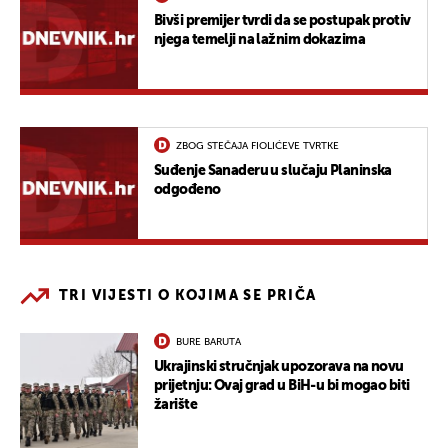
Bivši premijer tvrdi da se postupak protiv
njega temelji na lažnim dokazima
ZBOG STEČAJA FIOLIĆEVE TVRTKE
Suđenje Sanaderu u slučaju Planinska
odgođeno
TRI VIJESTI O KOJIMA SE PRIČA
BURE BARUTA
Ukrajinski stručnjak upozorava na novu
prijetnju: Ovaj grad u BiH-u bi mogao biti
žarište