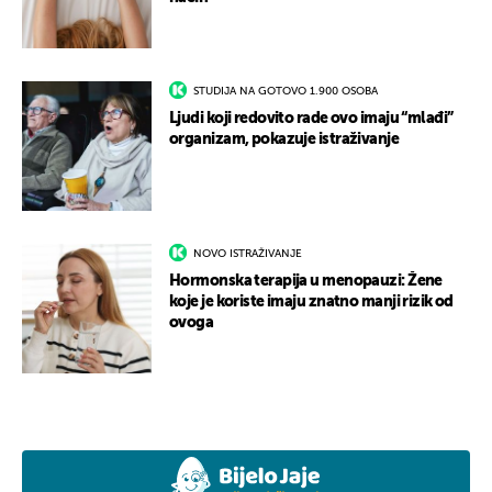
STUDIJA NA GOTOVO 1.900 OSOBA
Ljudi koji redovito rade ovo imaju “mlađi”
organizam, pokazuje istraživanje
NOVO ISTRAŽIVANJE
Hormonska terapija u menopauzi: Žene
koje je koriste imaju znatno manji rizik od
ovoga