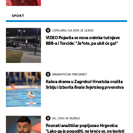
SPORT
CIPELARILI GA DOK JE LEŽAO
VIDEO Pojavila se nova snimka tučnjave
BBB-a i Torcide: "Je*ote, pa ubit će ga!"
DRAMATIČAN PREOKRET
Kakva drama u Zagrebu! Hrvatska srušila
Srbiju i izborila finale Svjetskog prvenstva
AU, OVO JE RUŽNO
Poznati analitičar popljuvao Hrgovića:
"Lako ga je pogoditi, ne kreće se, ne koristi