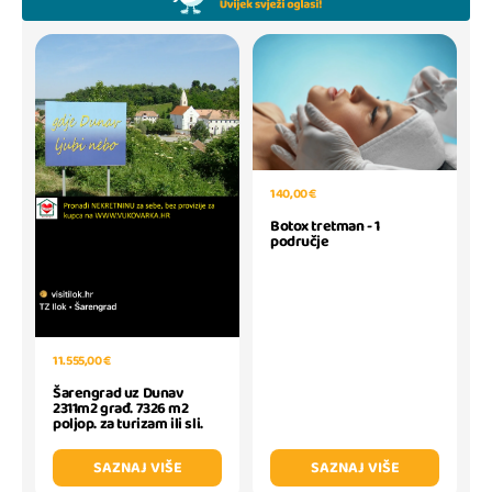
140,00 €
Botox tretman - 1
područje
11.555,00 €
Šarengrad uz Dunav
2311m2 građ. 7326 m2
poljop. za turizam ili sli.
SAZNAJ VIŠE
SAZNAJ VIŠE