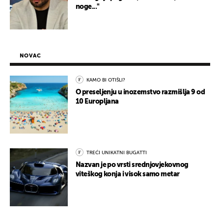
noge..."
NOVAC
KAMO BI OTIŠLI?
O preseljenju u inozemstvo razmišlja 9 od
10 Europljana
TREĆI UNIKATNI BUGATTI
Nazvan je po vrsti srednjovjekovnog
viteškog konja i visok samo metar