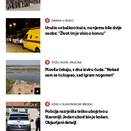
DRAMA U RIJECI
Urušio se balkon kuće, na njemu bile dvije
osobe: "Život im je visio o koncu"
STIŽU NOVE VRUĆINE
Plovila čekaju, s dna izviru čuda: "Nekad
sam se tu kupao, sad igram nogomet"
UŽAS U SLAVONSKOM BRODU
UKLJUČITE NOTIFIKACIJE
Policija razrješila teško ubojstvo u
Slavoniji: Jedan ubod bio je koban.
Objavljeni detalji