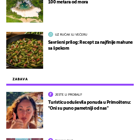
100 metara od mora
UZ RUČAK ILI VEČERU
Savršeni prilog: Recept za najfinije mahune
sa špekom
ZABAVA
JESTE LI PROBALI?
Turisticu oduševila ponuda u Primoštenu:
"Oni su puno pametniji od nas"