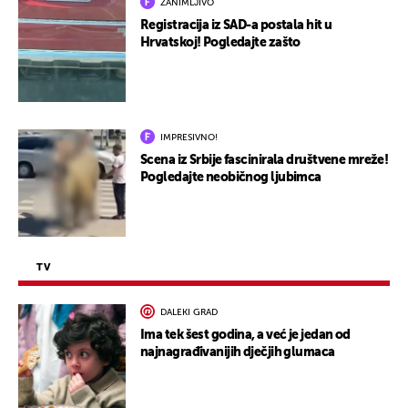
ZANIMLJIVO
Registracija iz SAD-a postala hit u
Hrvatskoj! Pogledajte zašto
IMPRESIVNO!
Scena iz Srbije fascinirala društvene mreže!
Pogledajte neobičnog ljubimca
TV
DALEKI GRAD
Ima tek šest godina, a već je jedan od
najnagrađivanijih dječjih glumaca