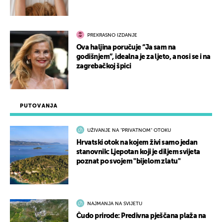
PREKRASNO IZDANJE
Ova haljina poručuje “Ja sam na
godišnjem”, idealna je za ljeto, a nosi se i na
zagrebačkoj špici
PUTOVANJA
UŽIVANJE NA "PRIVATNOM" OTOKU
Hrvatski otok na kojem živi samo jedan
stanovnik: Ljepotan koji je diljem svijeta
poznat po svojem "bijelom zlatu"
NAJMANJA NA SVIJETU
Čudo prirode: Predivna pješčana plaža na