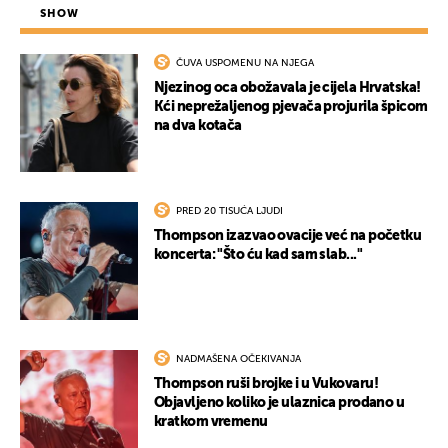
SHOW
ČUVA USPOMENU NA NJEGA
Njezinog oca obožavala je cijela Hrvatska!
Kći neprežaljenog pjevača projurila špicom
na dva kotača
PRED 20 TISUĆA LJUDI
Thompson izazvao ovacije već na početku
koncerta: "Što ću kad sam slab..."
NADMAŠENA OČEKIVANJA
Thompson ruši brojke i u Vukovaru!
Objavljeno koliko je ulaznica prodano u
kratkom vremenu