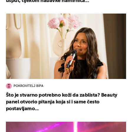
usput, tijekom nabavke namirnica...
POKROVITELJ BIPA
Što je stvarno potrebno koži da zablista? Beauty
panel otvorio pitanja koja si i same često
postavljamo...