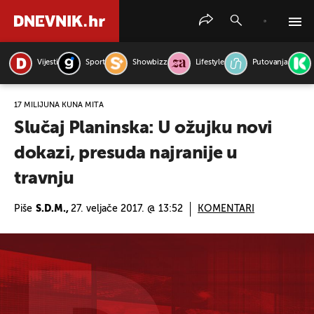
Vijesti
Sport
Showbizz
Lifestyle
Putovanja
PRETRAŽITE VIJESTI
17 MILIJUNA KUNA MITA
Slučaj Planinska: U ožujku novi
dokazi, presuda najranije u
travnju
Piše
S.D.M.,
27. veljače 2017. @ 13:52
KOMENTARI