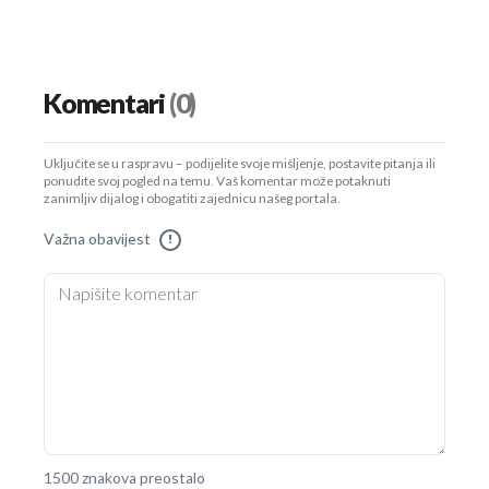
Komentari
(0)
Uključite se u raspravu – podijelite svoje mišljenje, postavite pitanja ili
ponudite svoj pogled na temu. Vaš komentar može potaknuti
zanimljiv dijalog i obogatiti zajednicu našeg portala.
Važna obavijest
!
1500 znakova preostalo