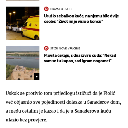
DRAMA U RIJECI
Urušio se balkon kuće, na njemu bile dvije
osobe: "Život im je visio o koncu"
STIŽU NOVE VRUĆINE
Plovila čekaju, s dna izviru čuda: "Nekad
sam se tu kupao, sad igram nogomet"
Uskok se protivio tom prijedlogu ističući da je Fiolić
već objasnio sve pojedinosti dolaska u Sanaderov dom,
a među ostalim je kazao i da je
u Sanaderovu kuću
ulazio bez provjere
.