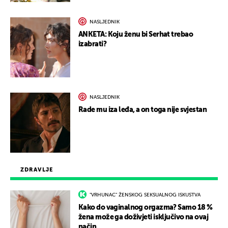
NASLJEDNIK
ANKETA: Koju ženu bi Serhat trebao
izabrati?
NASLJEDNIK
Rade mu iza leđa, a on toga nije svjestan
ZDRAVLJE
"VRHUNAC" ŽENSKOG SEKSUALNOG ISKUSTVA
Kako do vaginalnog orgazma? Samo 18 %
žena može ga doživjeti isključivo na ovaj
način