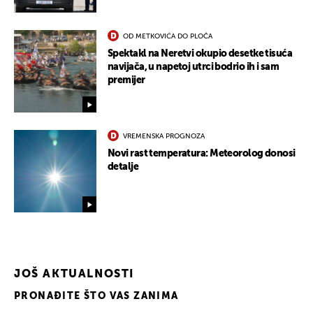
OD METKOVIĆA DO PLOČA
Spektakl na Neretvi okupio desetke tisuća
navijača, u napetoj utrci bodrio ih i sam
premijer
VREMENSKA PROGNOZA
Novi rast temperatura: Meteorolog donosi
detalje
JOŠ AKTUALNOSTI
PRONAĐITE ŠTO VAS ZANIMA