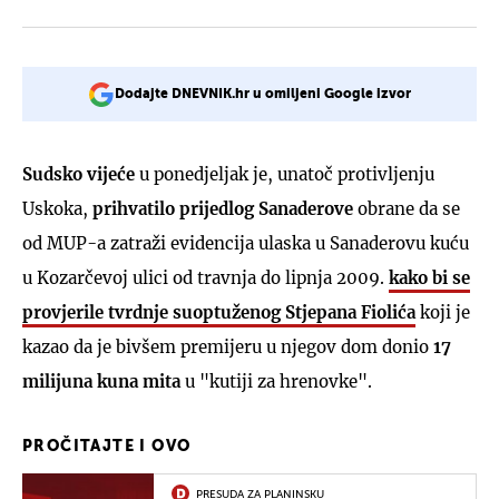
Dodajte DNEVNIK.hr u omiljeni Google izvor
Sudsko vijeće
u ponedjeljak je, unatoč protivljenju
Uskoka,
prihvatilo prijedlog Sanaderove
obrane da se
od MUP-a zatraži evidencija ulaska u Sanaderovu kuću
u Kozarčevoj ulici od travnja do lipnja 2009.
kako bi se
provjerile tvrdnje suoptuženog Stjepana Fiolića
koji je
kazao da je bivšem premijeru u njegov dom donio
17
milijuna kuna mita
u "kutiji za hrenovke".
PROČITAJTE I OVO
PRESUDA ZA PLANINSKU