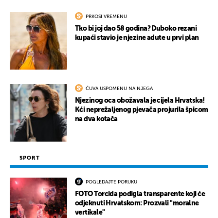
PRKOSI VREMENU
Tko bi joj dao 58 godina? Duboko rezani
kupaći stavio je njezine adute u prvi plan
ČUVA USPOMENU NA NJEGA
Njezinog oca obožavala je cijela Hrvatska!
Kći neprežaljenog pjevača projurila špicom
na dva kotača
SPORT
POGLEDAJTE PORUKU
FOTO Torcida podigla transparente koji će
odjeknuti Hrvatskom: Prozvali "moralne
vertikale"