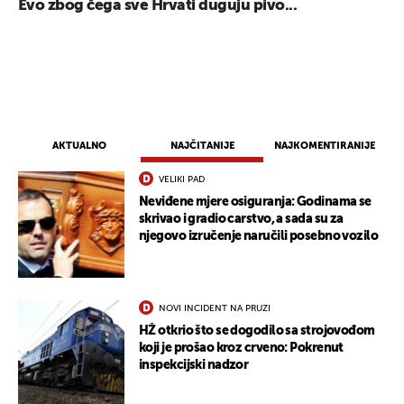
Evo zbog čega sve Hrvati duguju pivo...
UKLJUČITE NOTIFIKACIJE
AKTUALNO
NAJČITANIJE
NAJKOMENTIRANIJE
VELIKI PAD
Neviđene mjere osiguranja: Godinama se
skrivao i gradio carstvo, a sada su za
njegovo izručenje naručili posebno vozilo
NOVI INCIDENT NA PRUZI
HŽ otkrio što se dogodilo sa strojovođom
koji je prošao kroz crveno: Pokrenut
inspekcijski nadzor