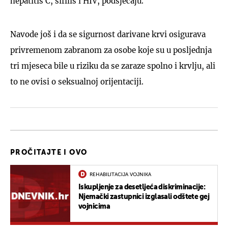
hepatitis C, sifilis i HIV, podsjećaju.
Navode još i da se sigurnost darivane krvi osigurava
privremenom zabranom za osobe koje su u posljednja
tri mjeseca bile u riziku da se zaraze spolno i krvlju, ali
to ne ovisi o seksualnoj orijentaciji.
PROČITAJTE I OVO
REHABILITACIJA VOJNIKA
Iskupljenje za desetljeća diskriminacije:
Njemački zastupnici izglasali odštete gej
vojnicima