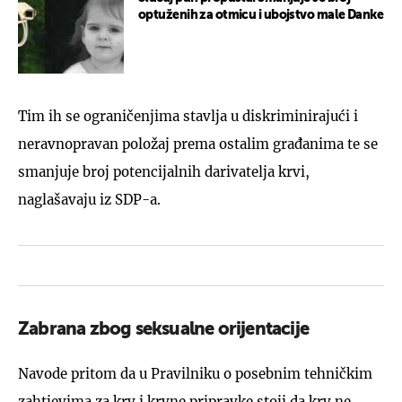
optuženih za otmicu i ubojstvo male Danke
Tim ih se ograničenjima stavlja u diskriminirajući i
neravnopravan položaj prema ostalim građanima te se
smanjuje broj potencijalnih darivatelja krvi,
naglašavaju iz SDP-a.
Zabrana zbog seksualne orijentacije
Navode pritom da u Pravilniku o posebnim tehničkim
zahtjevima za krv i krvne pripravke stoji da krv ne