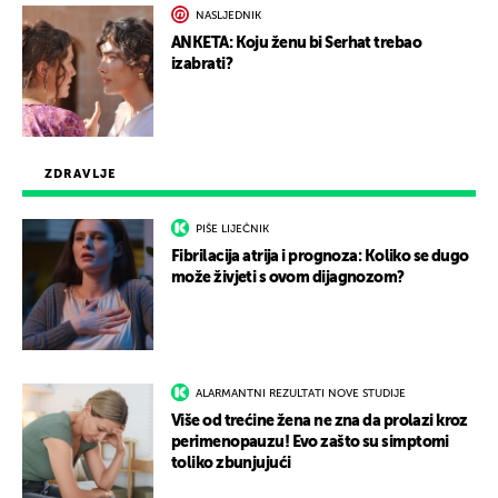
NASLJEDNIK
ANKETA: Koju ženu bi Serhat trebao
izabrati?
ZDRAVLJE
PIŠE LIJEČNIK
Fibrilacija atrija i prognoza: Koliko se dugo
može živjeti s ovom dijagnozom?
ALARMANTNI REZULTATI NOVE STUDIJE
Više od trećine žena ne zna da prolazi kroz
perimenopauzu! Evo zašto su simptomi
toliko zbunjujući