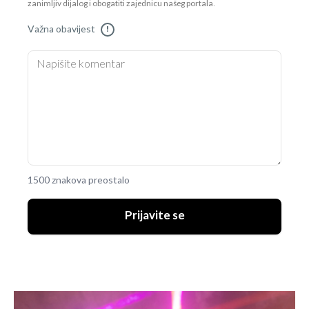
zanimljiv dijalog i obogatiti zajednicu našeg portala.
Važna obavijest
!
1500 znakova preostalo
Prijavite se