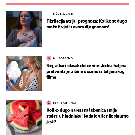
PIŠE LIJEČNIK
Fibrilacija atrija i prognoza: Koliko se dugo
može živjeti s ovom dijagnozom?
MIKROTREND
Sinj, alkari i dašak dolce vite: Jedna haljina
pretvorila je tribine u scenu iz talijanskog
filma
DOBRO JE ZNATI
Koliko dugo narezana lubenica smije
stajati u hladnjaku i kada je više nije sigurno
jesti?