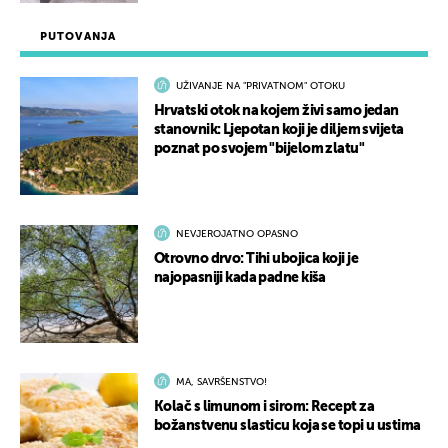
PUTOVANJA
UŽIVANJE NA "PRIVATNOM" OTOKU
Hrvatski otok na kojem živi samo jedan
stanovnik: Ljepotan koji je diljem svijeta
poznat po svojem "bijelom zlatu"
NEVJEROJATNO OPASNO
Otrovno drvo: Tihi ubojica koji je
najopasniji kada padne kiša
MA, SAVRŠENSTVO!
Kolač s limunom i sirom: Recept za
božanstvenu slasticu koja se topi u ustima