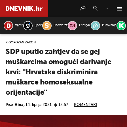
Vijesti
Sport
Showbizz
Lifestyle
Putovanja
PRETRAŽITE VIJESTI
RIGOROZAN ZAKON
SDP uputio zahtjev da se gej
muškarcima omogući darivanje
krvi: ''Hrvatska diskriminira
muškarce homoseksualne
orijentacije''
Piše
Hina,
14. lipnja 2021. @ 12:57
KOMENTARI