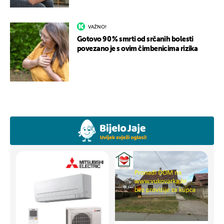
VAŽNO!
Gotovo 90 % smrti od srčanih bolesti
povezano je s ovim čimbenicima rizika