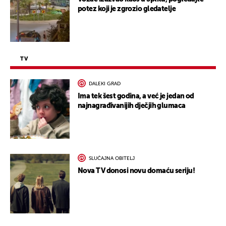
potez koji je zgrozio gledatelje
TV
DALEKI GRAD
Ima tek šest godina, a već je jedan od
najnagrađivanijih dječjih glumaca
SLUČAJNA OBITELJ
Nova TV donosi novu domaću seriju!