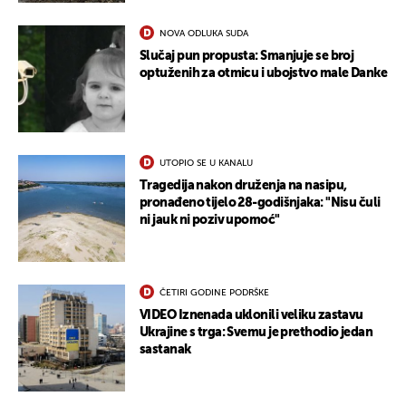
NOVA ODLUKA SUDA
Slučaj pun propusta: Smanjuje se broj
optuženih za otmicu i ubojstvo male Danke
UTOPIO SE U KANALU
Tragedija nakon druženja na nasipu,
pronađeno tijelo 28-godišnjaka: "Nisu čuli
ni jauk ni poziv upomoć"
ČETIRI GODINE PODRŠKE
VIDEO Iznenada uklonili veliku zastavu
Ukrajine s trga: Svemu je prethodio jedan
sastanak