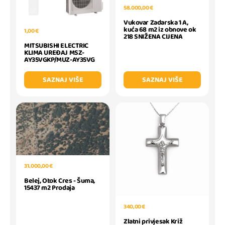
58.000,00 €
Vukovar Zadarska 1 A,
kuća 68 m2 iz obnove ok
1,00 €
218 SNIŽENA CIJENA
MITSUBISHI ELECTRIC
KLIMA UREĐAJ MSZ-
AY35VGKP/MUZ-AY35VG
SAZNAJ VIŠE
SAZNAJ VIŠE
31.000,00 €
Belej, Otok Cres - Šuma,
15437 m2 Prodaja
340,00 €
Zlatni privjesak Križ