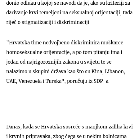
donio odluku u kojoj se navodi da je, ako su kriteriji za
darivanje krvi temeljeni na seksualnoj orijentaciji, tada
riječ o stigmatizaciji i diskriminaciji.
"Hrvatska time nedvojbeno diskriminira muškarce
homoseksualne orijentacije, a po tom pitanju ima i
jedan od najrigoroznijih zakona u svijetu te se
nalazimo u skupini država kao što su Kina, Libanon,
UAE, Venezuela i Turska", poručuju iz SDP-a.
Danas, kada se Hrvatska susreće s manjkom zaliha krvi
i krvnih pripravaka, zbog čega se u nekim bolnicama