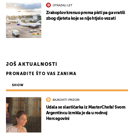
OTKAZALI LET
Zrakoplov krenuo prema pisti pa ga vratili
zbog djeteta koje se nije htjelo vezati
JOŠ AKTUALNOSTI
PRONAĐITE ŠTO VAS ZANIMA
SHOW
BAJKOVITI PRIZORI
Udala se slastičarka iz MasterChefa! Svom
Argentincu izrekla je da u rodnoj
Hercegovini