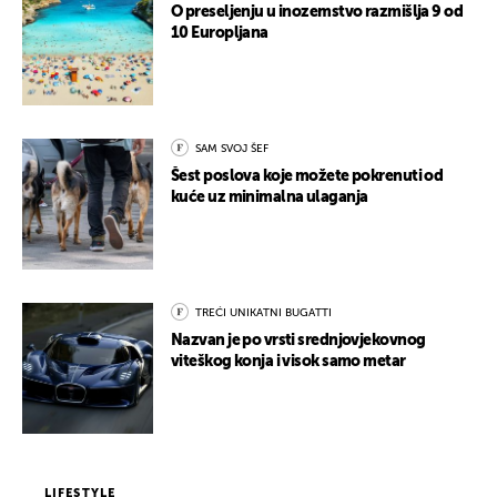
O preseljenju u inozemstvo razmišlja 9 od
10 Europljana
SAM SVOJ ŠEF
Šest poslova koje možete pokrenuti od
kuće uz minimalna ulaganja
TREĆI UNIKATNI BUGATTI
Nazvan je po vrsti srednjovjekovnog
viteškog konja i visok samo metar
LIFESTYLE