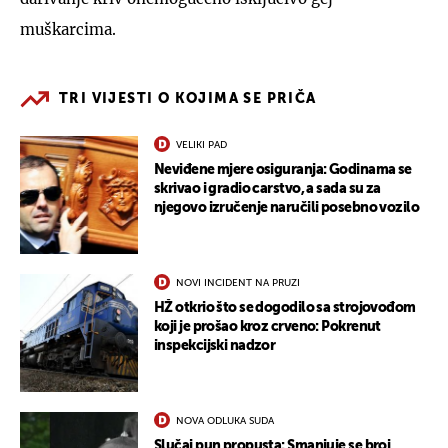
muškarcima.
TRI VIJESTI O KOJIMA SE PRIČA
VELIKI PAD
Neviđene mjere osiguranja: Godinama se
skrivao i gradio carstvo, a sada su za
njegovo izručenje naručili posebno vozilo
NOVI INCIDENT NA PRUZI
HŽ otkrio što se dogodilo sa strojovođom
koji je prošao kroz crveno: Pokrenut
inspekcijski nadzor
NOVA ODLUKA SUDA
Slučaj pun propusta: Smanjuje se broj