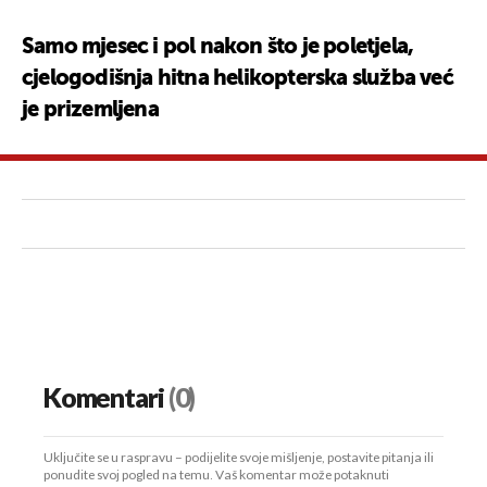
Samo mjesec i pol nakon što je poletjela,
cjelogodišnja hitna helikopterska služba već
je prizemljena
Komentari
(0)
Uključite se u raspravu – podijelite svoje mišljenje, postavite pitanja ili
ponudite svoj pogled na temu. Vaš komentar može potaknuti