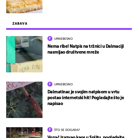
ZABAVA
URNEBESNO
Nema ribe! Natpis na tržnici u Dalmaciji
nasmijao društvene mreže
URNEBESNO
Dalmatinac je svojim natpisom u vrtu
postao internetski hit! Pogledajte što je
napisao
ŠTO SE DOGAĐA?
Vozač izazvao kaos u Splitu, pogledajte