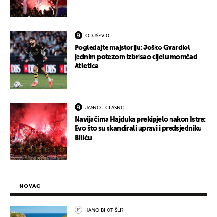
ODUŠEVIO
Pogledajte majstoriju: Joško Gvardiol
jednim potezom izbrisao cijelu momčad
Atletica
JASNO I GLASNO
Navijačima Hajduka prekipjelo nakon Istre:
Evo što su skandirali upravi i predsjedniku
Biliću
NOVAC
KAMO BI OTIŠLI?