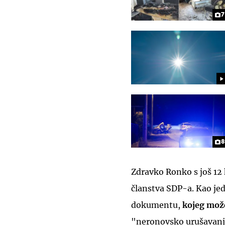
7
8
Zdravko Ronko s još 12 k
članstva SDP-a. Kao je
dokumentu,
kojeg može
"neronovsko urušavanje