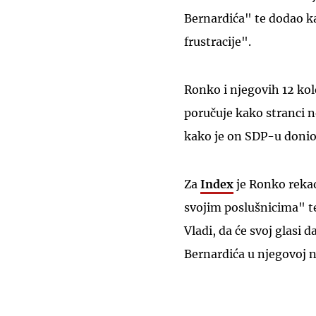
Bernardića" te dodao ka
frustracije".
Ronko i njegovih 12 kol
poručuje kako stranci n
kako je on SDP-u donio
Za
Index
je Ronko rekao 
svojim poslušnicima" te
Vladi, da će svoj glasi d
Bernardića u njegovoj n