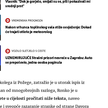
Vlasnik: "Dok je gorjelo, smijali su se, pili i pokazivali mi
srednji prst"
VREMENSKA PROGNOZA
Nakon vrhunca toplinskog vala stiže osvježenje: Dokad
će trajati otkrio je meteorolog
VOZILO SLETJELO S CESTE
UZNEMIRUJUĆE Strašni prizori nesreće u Zagrebu: Auto
se prepolovio, jedna osoba poginula
olega iz Požege, zatražio je u utorak ispis iz
dan od mnogobrojnih razloga, Ronko je u
te u cijelosti pročitati niže teksta
, naveo
 i sveopće razaranje stranke od strane Davora