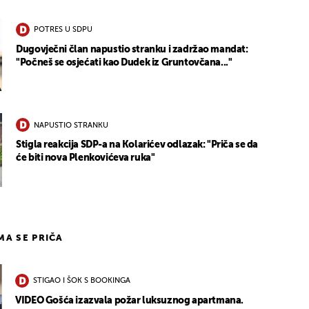
POTRES U SDPU
Dugovječni član napustio stranku i zadržao mandat:
"Počneš se osjećati kao Dudek iz Gruntovčana..."
NAPUSTIO STRANKU
Stigla reakcija SDP-a na Kolarićev odlazak: "Priča se da
će biti nova Plenkovićeva ruka"
IMA SE PRIČA
STIGAO I ŠOK S BOOKINGA
VIDEO Gošća izazvala požar luksuznog apartmana.