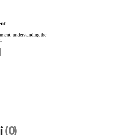
i
(0)