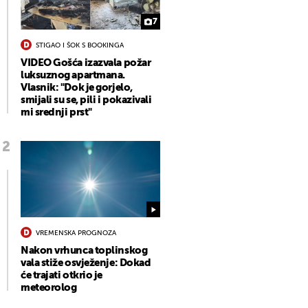
7
STIGAO I ŠOK S BOOKINGA
VIDEO Gošća izazvala požar
luksuznog apartmana.
Vlasnik: "Dok je gorjelo,
smijali su se, pili i pokazivali
mi srednji prst"
VREMENSKA PROGNOZA
Nakon vrhunca toplinskog
vala stiže osvježenje: Dokad
će trajati otkrio je
meteorolog