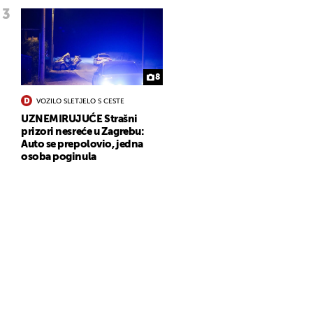
8
VOZILO SLETJELO S CESTE
UZNEMIRUJUĆE Strašni
prizori nesreće u Zagrebu:
Auto se prepolovio, jedna
osoba poginula