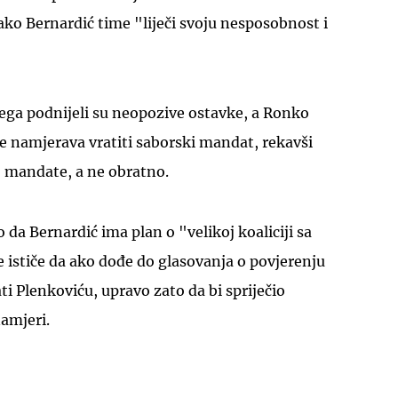
ko Bernardić time "liječi svoju nesposobnost i
ega podnijeli su neopozive ostavke, a Ronko
e namjerava vratiti saborski mandat, rekavši
UKLJUČITE NOTIFIKACIJE
 mandate, a ne obratno.
da Bernardić ima plan o "velikoj koaliciji sa
 ističe da ako dođe do glasovanja o povjerenju
ati Plenkoviću, upravo zato da bi spriječio
amjeri.