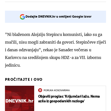
Dodajte DNEVNIK.hr u omiljeni Google izvor
"Ni blaženom Alojziju Stepincu komunisti, iako su ga
mučili, nisu mogli zabraniti da govori. Stepinčeve riječi
i danas odzvanjaju", rekao je Sanader večeras u
Karlovcu na središnjem skupu HDZ-a za VII. izbornu
jedinicu.
PROČITAJTE I OVO
PORUKA KOSOVARIMA
Objavili proglas: 'Krijumčari lažu. Nema
azila iz gospodarskih razloga'