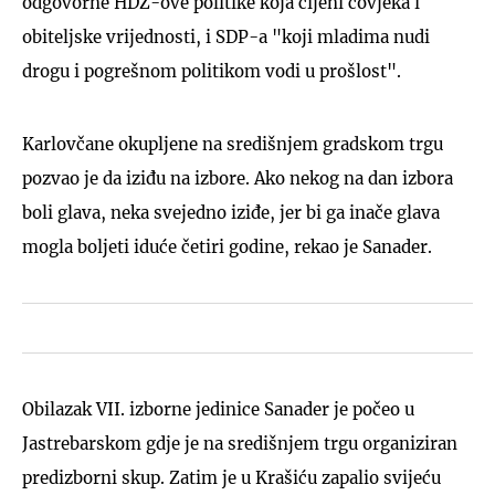
odgovorne HDZ-ove politike koja cijeni čovjeka i
obiteljske vrijednosti, i SDP-a "koji mladima nudi
drogu i pogrešnom politikom vodi u prošlost".
Karlovčane okupljene na središnjem gradskom trgu
pozvao je da iziđu na izbore. Ako nekog na dan izbora
boli glava, neka svejedno iziđe, jer bi ga inače glava
mogla boljeti iduće četiri godine, rekao je Sanader.
Obilazak VII. izborne jedinice Sanader je počeo u
Jastrebarskom gdje je na središnjem trgu organiziran
predizborni skup. Zatim je u Krašiću zapalio svijeću