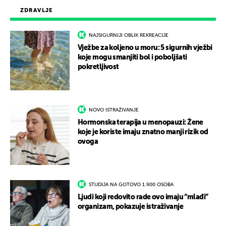
ZDRAVLJE
NAJSIGURNIJI OBLIK REKREACIJE
Vježbe za koljeno u moru: 5 sigurnih vježbi
koje mogu smanjiti bol i poboljšati
pokretljivost
NOVO ISTRAŽIVANJE
Hormonska terapija u menopauzi: Žene
koje je koriste imaju znatno manji rizik od
ovoga
STUDIJA NA GOTOVO 1.900 OSOBA
Ljudi koji redovito rade ovo imaju “mlađi”
organizam, pokazuje istraživanje