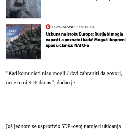
OBAVJEŠTAJNO UPOZORENJE
Uzbuna na istoku Europe: Rusija bi mogla
napasti, a poznato i kada! Moguć i kopneni
upad u članicu NATO-a
"Kad komunisti nisu mogli Crkvi zabraniti da govori,
neće to ni SDP danas", dodao je.
Još jednom se usprotivio SDP-ovoj namjeri ukidanja