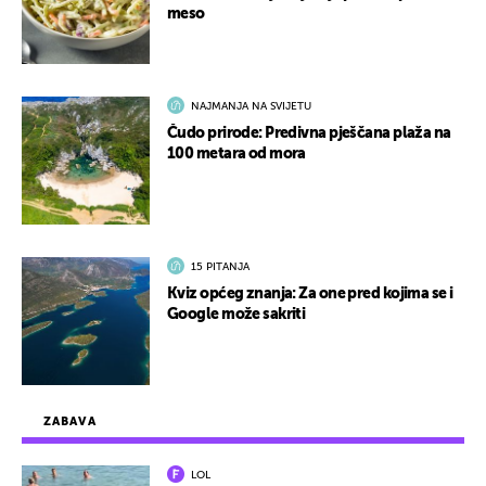
meso
NAJMANJA NA SVIJETU
Čudo prirode: Predivna pješčana plaža na
100 metara od mora
15 PITANJA
Kviz općeg znanja: Za one pred kojima se i
Google može sakriti
ZABAVA
LOL