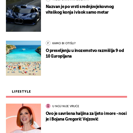
Nazvan je po vrsti srednjovjekovnog
viteškog konja i visok samo metar
KAMO BI OTIŠLI?
O preseljenju u inozemstvo razmišlja 9 od
10 Europljana
LIFESTYLE
U NOJ NIJE VRUĆE
Ovo je savršena haljina za ljeto i more - nosi
je i Bojana Gregorić Vejzović