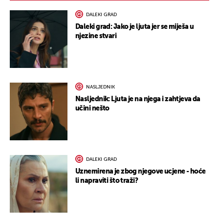
DALEKI GRAD
Daleki grad: Jako je ljuta jer se miješa u
njezine stvari
NASLJEDNIK
Nasljednik: Ljuta je na njega i zahtjeva da
učini nešto
DALEKI GRAD
Uznemirena je zbog njegove ucjene - hoće
li napraviti što traži?