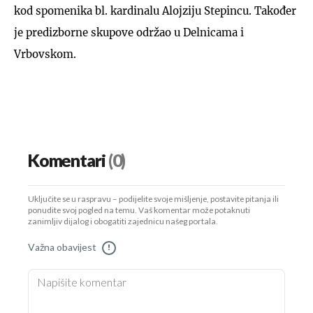
kod spomenika bl. kardinalu Alojziju Stepincu. Također
je predizborne skupove održao u Delnicama i
Vrbovskom.
Komentari
(0)
Uključite se u raspravu – podijelite svoje mišljenje, postavite pitanja ili
ponudite svoj pogled na temu. Vaš komentar može potaknuti
zanimljiv dijalog i obogatiti zajednicu našeg portala.
Važna obavijest
!