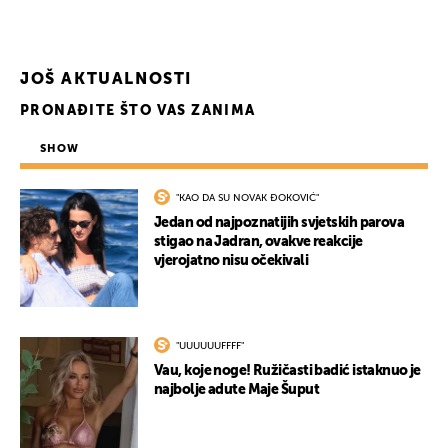
JOŠ AKTUALNOSTI
PRONAĐITE ŠTO VAS ZANIMA
SHOW
"KAO DA SU NOVAK ĐOKOVIĆ"
Jedan od najpoznatijih svjetskih parova
stigao na Jadran, ovakve reakcije
vjerojatno nisu očekivali
"UUUUUUFFFF"
Vau, koje noge! Ružičasti badić istaknuo je
najbolje adute Maje Šuput