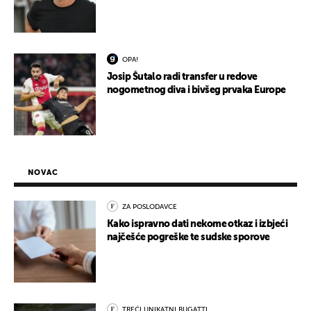
OPA!
Josip Šutalo radi transfer u redove
nogometnog diva i bivšeg prvaka Europe
NOVAC
ZA POSLODAVCE
Kako ispravno dati nekome otkaz i izbjeći
najčešće pogreške te sudske sporove
TREĆI UNIKATNI BUGATTI