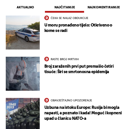
AKTUALNO
NAJČITANIJE
NAJKOMENTIRANIJE
ČEKA SE NALAZ OBDUKCIJE
U moru pronađeno tijelo: Otkriveno o
kome se radi
RASTE BROJ MRTVIH
Broj zaraženih prvi put premašio četiri
tisuće: Širi se smrtonosna epidemija
OBAVJEŠTAJNO UPOZORENJE
Uzbuna na istoku Europe: Rusija bi mogla
napasti, a poznato i kada! Moguć i kopneni
upad u članicu NATO-a