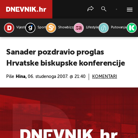
Vijesti
Sport
Showbizz
Lifestyle
Putovanja
PRETRAŽITE VIJESTI
Sanader pozdravio proglas
Hrvatske biskupske konferencije
Piše
Hina,
06. studenoga 2007. @ 21:40
KOMENTARI