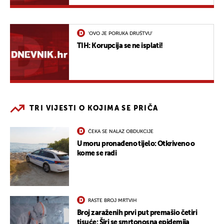
'OVO JE PORUKA DRUŠTVU'
TIH: Korupcija se ne isplati!
TRI VIJESTI O KOJIMA SE PRIČA
ČEKA SE NALAZ OBDUKCIJE
U moru pronađeno tijelo: Otkriveno o
kome se radi
RASTE BROJ MRTVIH
Broj zaraženih prvi put premašio četiri
tisuće: Širi se smrtonosna epidemija