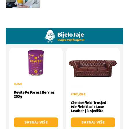
9,25 €
Revita Fe Forest Berries
2.901,00 €
250g
Chesterfield Trosjed
Winfield Basic Luxe
Leather | 3-sjedišta
SAZNAJ VIŠE
SAZNAJ VIŠE