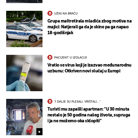
UŽAS NA BRAČU
Grupa maltretirala mladića zbog motiva na
majici: Natjerali ga da je skine pa ga napao
18-godišnjak
PACIJENT U IZOLACIJI
Vratio se virus koji je izazvao međunarodnu
uzbunu: Otkriven novi slučaj u Europi
UKLJUČITE NOTIFIKACIJE
"I DALJE SU PLESALI, VRIŠTALI..."
Turisti mu zapalili apartman: "U 30 minuta
nestalo je 50 godina našeg života, supruga
i ja ne možemo oka sklopiti"