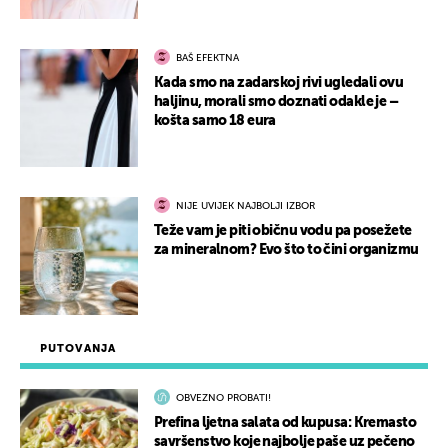
BAŠ EFEKTNA
Kada smo na zadarskoj rivi ugledali ovu
haljinu, morali smo doznati odakle je –
košta samo 18 eura
NIJE UVIJEK NAJBOLJI IZBOR
Teže vam je piti običnu vodu pa posežete
za mineralnom? Evo što to čini organizmu
PUTOVANJA
OBVEZNO PROBATI!
Prefina ljetna salata od kupusa: Kremasto
savršenstvo koje najbolje paše uz pečeno