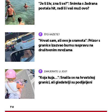
"Je li živ, zna li se?": Snimka s Jadrana
postala hit, radi li i vaš muž ovo?
ŠTO KAŽETE?
"Hrvat sam, ali ovo je sramota": Prizor s
granice izazvao burnu raspravu na
društvenim mrežama
ZAMJERATE LI JOJ?
"Koja kuja…": Snašla se na hrvatskoj
granici, ali gledatelji su podijeljeni
TV