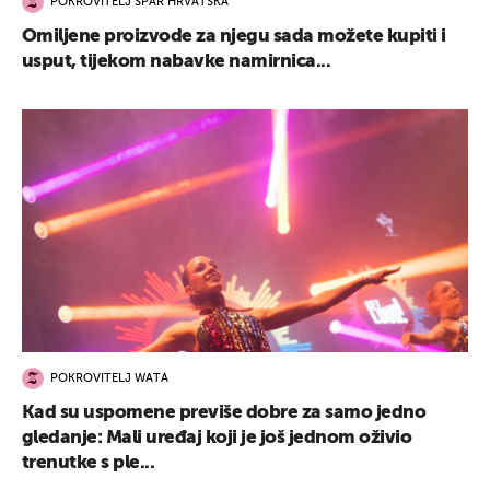
POKROVITELJ SPAR HRVATSKA
Omiljene proizvode za njegu sada možete kupiti i
usput, tijekom nabavke namirnica...
POKROVITELJ WATA
Kad su uspomene previše dobre za samo jedno
gledanje: Mali uređaj koji je još jednom oživio
trenutke s ple...