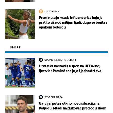
U 27. GODINI
Preminula je mlada influencerica koju je
pratilo više od milijun ljudi, dugo se borila s
opakom bolešću
SPORT
SJAJAN TJEDAN U EUROPI
Hrvatska nastavila uspon na UEFA-inoj
ljestvici: Preskočena je još jedna država
IZ VEDRA NEBA
Garcijin potez otkrio novu situaciju na
Poljudu: Mladi hajdukovac pred odlaskom