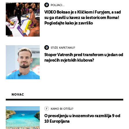
POLJACI...
VIDEO Boksao je s Kličkom i Furyjem, a sad
su ga stavili u kavez sa šestoricom Roma!
Pogledajte kako je završilo
STIŽE KAPETANU?
Stoper Vatrenih pred transferom u jedan od
najvećih svjetskih klubova?
NOVAC
KAMO BI OTIŠLI?
O preseljenju u inozemstvo razmišlja 9 od
10 Europljana