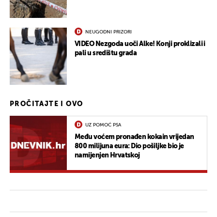
NEUGODNI PRIZORI
VIDEO Nezgoda uoči Alke! Konji proklizali i
pali u središtu grada
PROČITAJTE I OVO
UZ POMOĆ PSA
Među voćem pronađen kokain vrijedan
800 milijuna eura: Dio pošiljke bio je
namijenjen Hrvatskoj