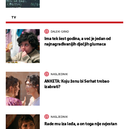
TV
DALEKI GRAD
Ima tek šest godina, a već je jedan od
najnagrađivanijih dječjih glumaca
NASLJEDNIK
ANKETA: Koju ženu bi Serhat trebao
izabrati?
NASLJEDNIK
Rade mu iza leđa, a on toga nije svjestan