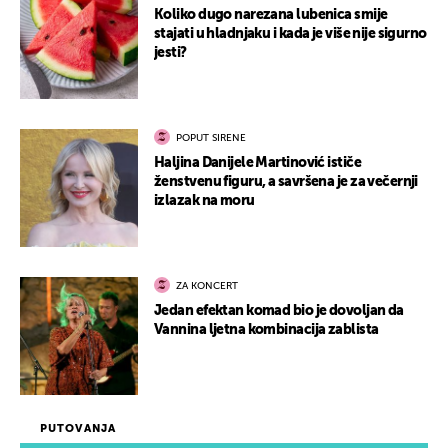
Koliko dugo narezana lubenica smije
stajati u hladnjaku i kada je više nije sigurno
jesti?
POPUT SIRENE
Haljina Danijele Martinović ističe
ženstvenu figuru, a savršena je za večernji
izlazak na moru
ZA KONCERT
Jedan efektan komad bio je dovoljan da
Vannina ljetna kombinacija zablista
PUTOVANJA