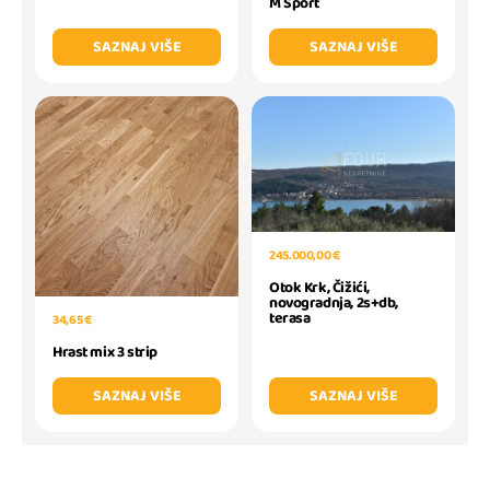
M Sport
SAZNAJ VIŠE
SAZNAJ VIŠE
245.000,00 €
Otok Krk, Čižići,
novogradnja, 2s+db,
terasa
34,65 €
Hrast mix 3 strip
SAZNAJ VIŠE
SAZNAJ VIŠE