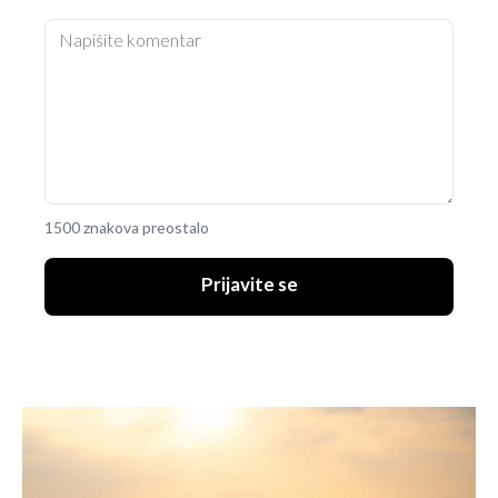
1500 znakova preostalo
Prijavite se