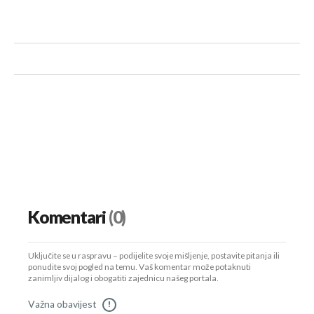
Komentari
(0)
Uključite se u raspravu – podijelite svoje mišljenje, postavite pitanja ili
ponudite svoj pogled na temu. Vaš komentar može potaknuti
zanimljiv dijalog i obogatiti zajednicu našeg portala.
Važna obavijest
!