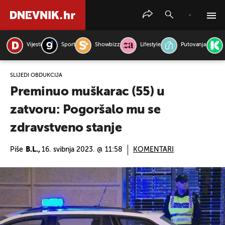
Vijesti
Sport
Showbizz
Lifestyle
Putovanja
PRETRAŽITE VIJESTI
SLIJEDI OBDUKCIJA
Preminuo muškarac (55) u
zatvoru: Pogoršalo mu se
zdravstveno stanje
Piše
B.L.,
16. svibnja 2023. @ 11:58
KOMENTARI