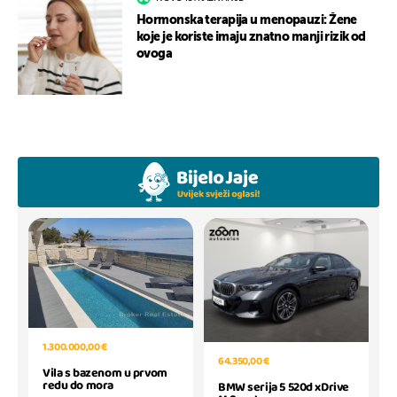
Hormonska terapija u menopauzi: Žene
koje je koriste imaju znatno manji rizik od
ovoga
1.300.000,00 €
64.350,00 €
Vila s bazenom u prvom
redu do mora
BMW serija 5 520d xDrive