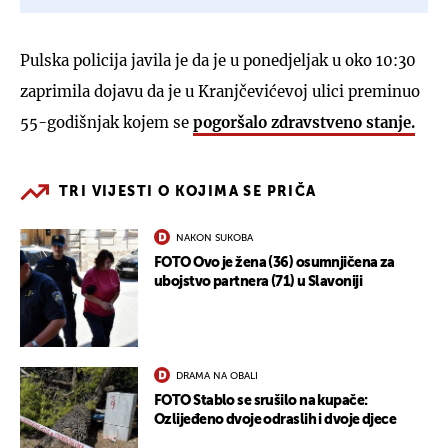
Pulska policija javila je da je u ponedjeljak u oko 10:30
zaprimila dojavu da je u Kranjčevićevoj ulici preminuo
55-godišnjak kojem se
pogoršalo zdravstveno stanje.
TRI VIJESTI O KOJIMA SE PRIČA
NAKON SUKOBA
FOTO Ovo je žena (36) osumnjičena za
ubojstvo partnera (71) u Slavoniji
DRAMA NA OBALI
FOTO Stablo se srušilo na kupače:
Ozlijeđeno dvoje odraslih i dvoje djece