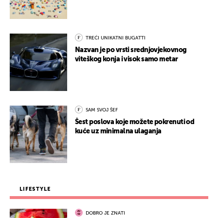
TREĆI UNIKATNI BUGATTI
Nazvan je po vrsti srednjovjekovnog
viteškog konja i visok samo metar
SAM SVOJ ŠEF
Šest poslova koje možete pokrenuti od
kuće uz minimalna ulaganja
LIFESTYLE
DOBRO JE ZNATI