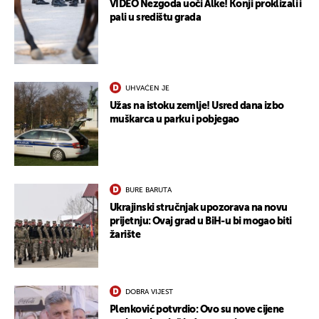
VIDEO Nezgoda uoči Alke! Konji proklizali i
pali u središtu grada
UHVAĆEN JE
Užas na istoku zemlje! Usred dana izbo
muškarca u parku i pobjegao
BURE BARUTA
Ukrajinski stručnjak upozorava na novu
prijetnju: Ovaj grad u BiH-u bi mogao biti
žarište
DOBRA VIJEST
Plenković potvrdio: Ovo su nove cijene