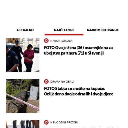
AKTUALNO
NAJČITANIJE
NAJKOMENTIRANIJE
NAKON SUKOBA
FOTO Ovo je žena (36) osumnjičena za
ubojstvo partnera (71) u Slavoniji
DRAMA NA OBALI
FOTO Stablo se srušilo na kupače:
Ozlijeđeno dvoje odraslih i dvoje djece
NEUGODNI PRIZORI