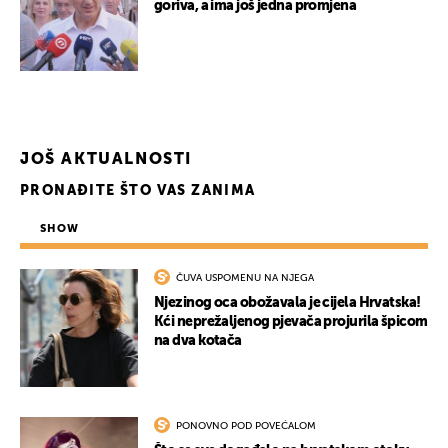
goriva, a ima još jedna promjena
JOŠ AKTUALNOSTI
PRONAĐITE ŠTO VAS ZANIMA
SHOW
UKLJUČITE NOTIFIKACIJE
ČUVA USPOMENU NA NJEGA
Njezinog oca obožavala je cijela Hrvatska!
Kći neprežaljenog pjevača projurila špicom
na dva kotača
PONOVNO POD POVEĆALOM