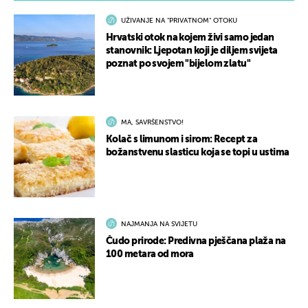
UŽIVANJE NA "PRIVATNOM" OTOKU
Hrvatski otok na kojem živi samo jedan
stanovnik: Ljepotan koji je diljem svijeta
poznat po svojem "bijelom zlatu"
MA, SAVRŠENSTVO!
Kolač s limunom i sirom: Recept za
božanstvenu slasticu koja se topi u ustima
NAJMANJA NA SVIJETU
Čudo prirode: Predivna pješčana plaža na
100 metara od mora