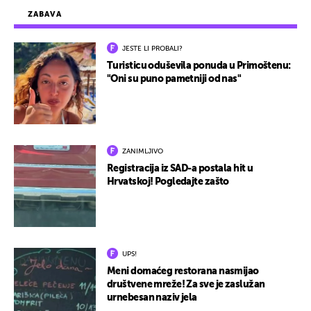
ZABAVA
JESTE LI PROBALI?
Turisticu oduševila ponuda u Primoštenu:
"Oni su puno pametniji od nas"
ZANIMLJIVO
Registracija iz SAD-a postala hit u
Hrvatskoj! Pogledajte zašto
UPS!
Meni domaćeg restorana nasmijao
društvene mreže! Za sve je zaslužan
urnebesan naziv jela