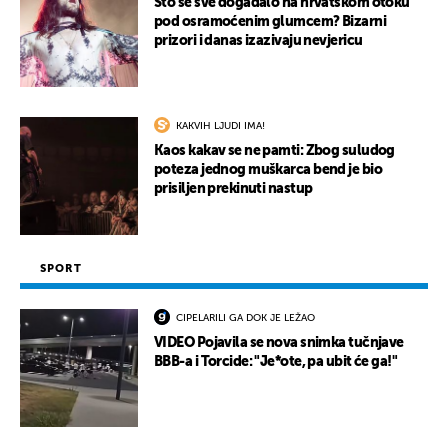
Što se sve događalo na hrvatskom otoku
pod osramoćenim glumcem? Bizarni
prizori i danas izazivaju nevjericu
KAKVIH LJUDI IMA!
Kaos kakav se ne pamti: Zbog suludog
poteza jednog muškarca bend je bio
prisiljen prekinuti nastup
SPORT
CIPELARILI GA DOK JE LEŽAO
VIDEO Pojavila se nova snimka tučnjave
BBB-a i Torcide: "Je*ote, pa ubit će ga!"