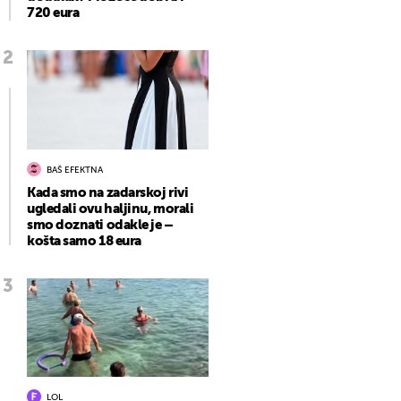
720 eura
BAŠ EFEKTNA
Kada smo na zadarskoj rivi
ugledali ovu haljinu, morali
smo doznati odakle je –
košta samo 18 eura
LOL