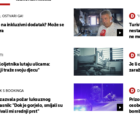
, OSTVARI GA!
"
 na inkluzivni dodatak? Može se
Turis
ra
nesta
ne mo
TI
K
oljetnika lutaju ulicama:
Je li
ji traže svoju djecu"
zaraž
OK S BOOKINGA
D
izazvala požar luksuznog
Prizo
snik: "Dok je gorjelo, smijali su
osobe
ivali mi srednji prst"
bomba