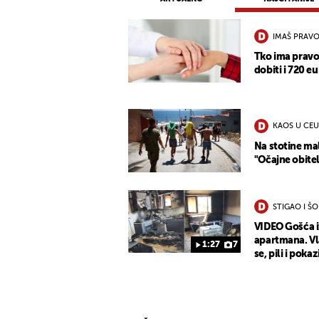
IMAŠ PRAVO
Tko ima pravo
dobiti i 720 eu
KAOS U CEU
Na stotine mal
"Očajne obitel
STIGAO I Š
VIDEO Gošća 
apartmana. Vla
1:27
7
se, pili i pokaz