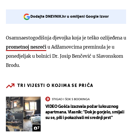
Dodajte DNEVNIK.hr u omiljeni Google izvor
Osamnaestogodišnja djevojka koja je teško ozlijeđena u
prometnoj nesreći
u Adžamovcima preminula je u
ponedjeljak u bolnici Dr. Josip Benčević u Slavonskom
Brodu.
TRI VIJESTI O KOJIMA SE PRIČA
STIGAO I ŠOK S BOOKINGA
VIDEO Gošća izazvala požar luksuznog
apartmana. Vlasnik: "Dok je gorjelo, smijali
su se, pili i pokazivali mi srednji prst"
7