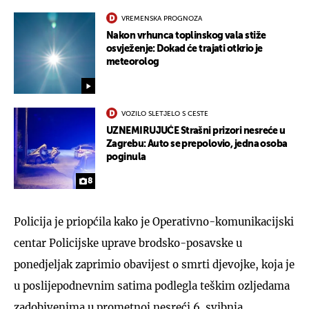
VREMENSKA PROGNOZA
Nakon vrhunca toplinskog vala stiže
osvježenje: Dokad će trajati otkrio je
meteorolog
VOZILO SLETJELO S CESTE
UZNEMIRUJUĆE Strašni prizori nesreće u
Zagrebu: Auto se prepolovio, jedna osoba
poginula
8
Policija je priopćila kako je Operativno-komunikacijski
centar Policijske uprave brodsko-posavske u
ponedjeljak zaprimio obavijest o smrti djevojke, koja je
u poslijepodnevnim satima podlegla teškim ozljedama
zadobivenima u prometnoj nesreći 6. svibnja.