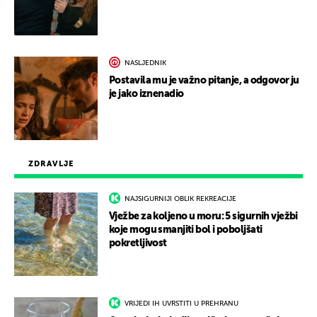
NASLJEDNIK
Postavila mu je važno pitanje, a odgovor ju
je jako iznenadio
ZDRAVLJE
NAJSIGURNIJI OBLIK REKREACIJE
Vježbe za koljeno u moru: 5 sigurnih vježbi
koje mogu smanjiti bol i poboljšati
pokretljivost
VRIJEDI IH UVRSTITI U PREHRANU