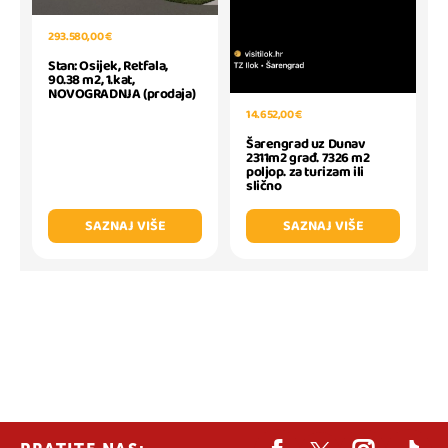
293.580,00 €
Stan: Osijek, Retfala,
90.38 m2, 1.kat,
NOVOGRADNJA (prodaja)
14.652,00 €
Šarengrad uz Dunav
2311m2 građ. 7326 m2
poljop. za turizam ili
slično
SAZNAJ VIŠE
SAZNAJ VIŠE