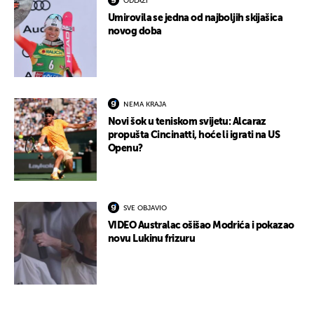
ODLAZI
Umirovila se jedna od najboljih skijašica
novog doba
NEMA KRAJA
Novi šok u teniskom svijetu: Alcaraz
propušta Cincinatti, hoće li igrati na US
Openu?
SVE OBJAVIO
VIDEO Australac ošišao Modrića i pokazao
novu Lukinu frizuru