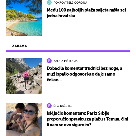
POKROVITELJ CORONA
Među 100 najboljih plaža svijeta našla se i
jedna hrvatska
ZABAVA
KAO IZ PIŠTOLJA
Dobacila komentar trudnici bez noge, a
muž ispalio odgovor kao da je samo
čekao…
ŠTO KAŽETE?
Isključio komentare: Par iz Srbije
preporučio spravicu za plažu s Temua, čini
li vam se ovo sigurnim?