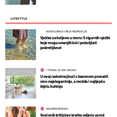
LIFESTYLE
NAJSIGURNIJI OBLIK REKREACIJE
Vježbe za koljeno u moru: 5 sigurnih vježbi
koje mogu smanjiti bol i poboljšati
pokretljivost
I TERASA JE SAN SNOVA!
U ovoj raskošnoj kući s bazenom pronašli
smo najelegantniju, a možda i najljepšu
bijelu kuhinju
(NE)PRIMJERENA?
Svećenik kritizirao kratku odjeću usred