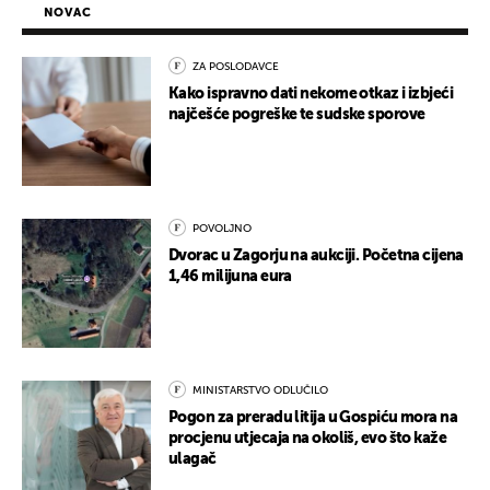
NOVAC
ZA POSLODAVCE
Kako ispravno dati nekome otkaz i izbjeći
najčešće pogreške te sudske sporove
POVOLJNO
Dvorac u Zagorju na aukciji. Početna cijena
1,46 milijuna eura
MINISTARSTVO ODLUČILO
Pogon za preradu litija u Gospiću mora na
procjenu utjecaja na okoliš, evo što kaže
ulagač