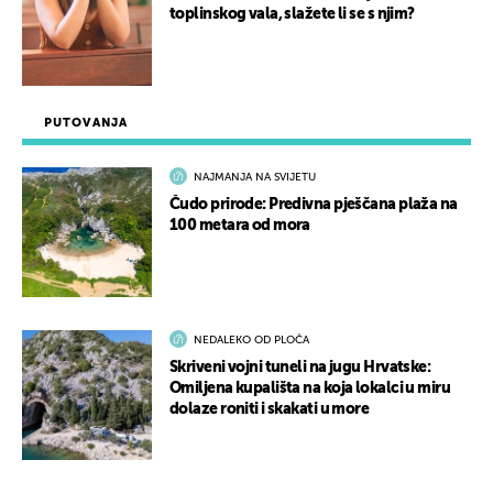
toplinskog vala, slažete li se s njim?
PUTOVANJA
NAJMANJA NA SVIJETU
Čudo prirode: Predivna pješčana plaža na
100 metara od mora
NEDALEKO OD PLOČA
Skriveni vojni tuneli na jugu Hrvatske:
Omiljena kupališta na koja lokalci u miru
dolaze roniti i skakati u more