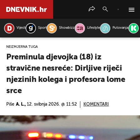
Vijesti
Sport
Showbizz
Lifestyle
Putovanja
PRETRAŽITE VIJESTI
NEIZMJERNA TUGA
Preminula djevojka (18) iz
stravične nesreće: Dirljive riječi
njezinih kolega i profesora lome
srce
Piše
A. L.,
12. svibnja 2026. @ 11:52
KOMENTARI