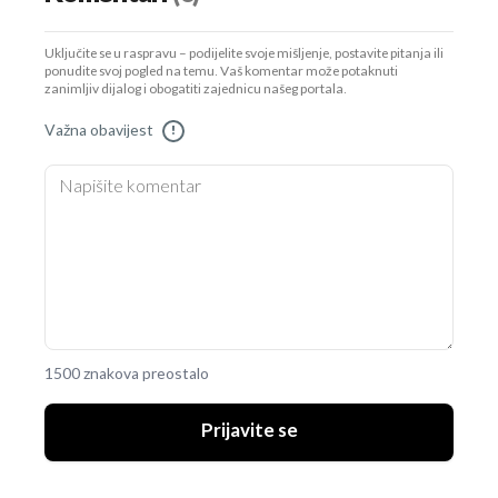
Uključite se u raspravu – podijelite svoje mišljenje, postavite pitanja ili
ponudite svoj pogled na temu. Vaš komentar može potaknuti
zanimljiv dijalog i obogatiti zajednicu našeg portala.
Važna obavijest
!
1500 znakova preostalo
Prijavite se