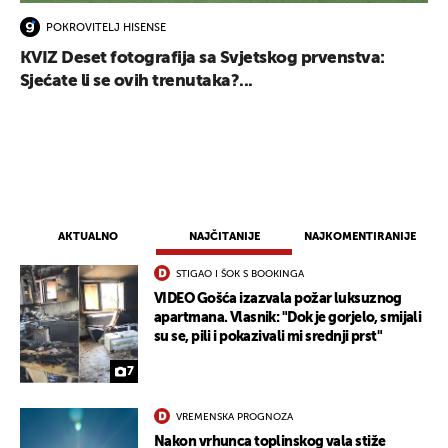
POKROVITELJ HISENSE
KVIZ Deset fotografija sa Svjetskog prvenstva:
Sjećate li se ovih trenutaka?...
AKTUALNO
NAJČITANIJE
NAJKOMENTIRANIJE
STIGAO I ŠOK S BOOKINGA
VIDEO Gošća izazvala požar luksuznog
apartmana. Vlasnik: "Dok je gorjelo, smijali
su se, pili i pokazivali mi srednji prst"
7
VREMENSKA PROGNOZA
Nakon vrhunca toplinskog vala stiže