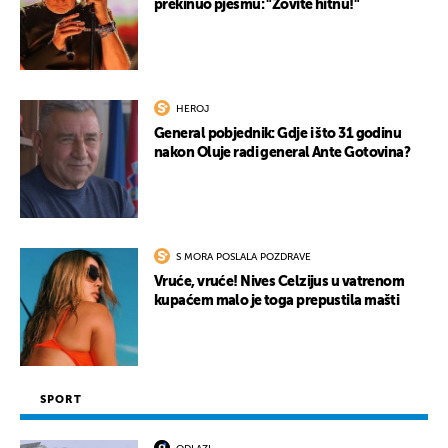
prekinuo pjesmu: "Zovite hitnu!"
HEROJ
General pobjednik: Gdje i što 31 godinu
nakon Oluje radi general Ante Gotovina?
S MORA POSLALA POZDRAVE
Vruće, vruće! Nives Celzijus u vatrenom
kupaćem malo je toga prepustila mašti
SPORT