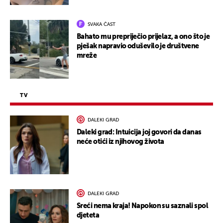
SVAKA ČAST
Bahato mu prepriječio prijelaz, a ono što je
pješak napravio oduševilo je društvene
mreže
TV
DALEKI GRAD
Daleki grad: Intuicija joj govori da danas
neće otići iz njihovog života
DALEKI GRAD
Sreći nema kraja! Napokon su saznali spol
djeteta