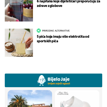
6 napitaka koje dijetetičari preporučuju za
zdrave zglobove
PRIRODNE ALTERNATIVE
5 pića koja imaju više elektrolita od
sportskih pića