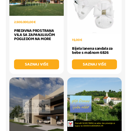
2.500.000,00 €
PREDIVNA PROSTRANA
VILA SA ZAPANJUJUĆIM
POGLEDOM NA MORE
15,00 €
Bijela lanena sandala za
bebe s mašnom 6826
SAZNAJ VIŠE
SAZNAJ VIŠE