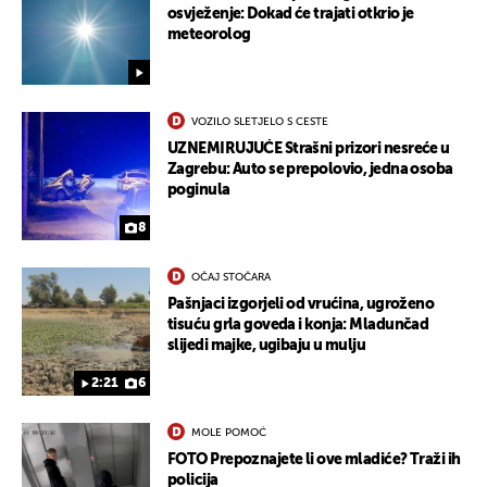
osvježenje: Dokad će trajati otkrio je
meteorolog
VOZILO SLETJELO S CESTE
UZNEMIRUJUĆE Strašni prizori nesreće u
Zagrebu: Auto se prepolovio, jedna osoba
poginula
8
OČAJ STOČARA
Pašnjaci izgorjeli od vrućina, ugroženo
tisuću grla goveda i konja: Mladunčad
slijedi majke, ugibaju u mulju
2:21
6
MOLE POMOĆ
UKLJUČITE NOTIFIKACIJE
FOTO Prepoznajete li ove mladiće? Traži ih
policija