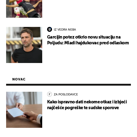
IZ VEDRA NEBA
Garcijin potez otkrio novu situaciju na
Poljudu: Mladi hajdukovac pred odlaskom
NOVAC
ZA POSLODAVCE
Kako ispravno dati nekome otkaz i izbjeći
najčešće pogreške te sudske sporove