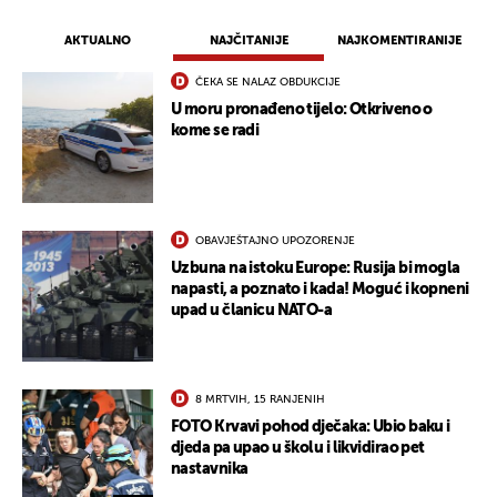
AKTUALNO
NAJČITANIJE
NAJKOMENTIRANIJE
UKLJUČITE NOTIFIKACIJE
ČEKA SE NALAZ OBDUKCIJE
U moru pronađeno tijelo: Otkriveno o
kome se radi
OBAVJEŠTAJNO UPOZORENJE
Uzbuna na istoku Europe: Rusija bi mogla
napasti, a poznato i kada! Moguć i kopneni
upad u članicu NATO-a
8 MRTVIH, 15 RANJENIH
FOTO Krvavi pohod dječaka: Ubio baku i
djeda pa upao u školu i likvidirao pet
nastavnika