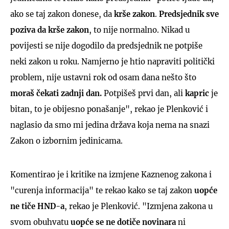
ako se taj zakon donese, da
krše zakon
.
Predsjednik sve
poziva da krše zakon
, to nije normalno. Nikad u
povijesti se nije dogodilo da predsjednik ne potpiše
neki zakon u roku. Namjerno je htio napraviti politički
problem, nije ustavni rok od osam dana nešto što
moraš čekati zadnji dan.
Potpišeš prvi dan, ali
kapric
je
bitan, to je obijesno ponašanje", rekao je Plenković i
naglasio da smo mi jedina država koja nema na snazi
Zakon o izbornim jedinicama.
Komentirao je i kritike na izmjene Kaznenog zakona i
"curenja informacija" te rekao kako se taj zakon
uopće
ne tiče HND-a
, rekao je Plenković. "Izmjena zakona u
svom obuhvatu
uopće se ne dotiče novinara
ni