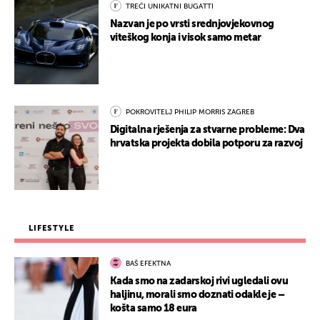
TREĆI UNIKATNI BUGATTI
Nazvan je po vrsti srednjovjekovnog
viteškog konja i visok samo metar
POKROVITELJ PHILIP MORRIS ZAGREB
Digitalna rješenja za stvarne probleme: Dva
hrvatska projekta dobila potporu za razvoj
LIFESTYLE
BAŠ EFEKTNA
Kada smo na zadarskoj rivi ugledali ovu
haljinu, morali smo doznati odakle je –
košta samo 18 eura