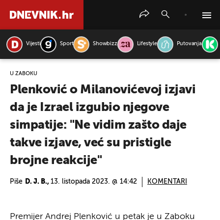
Vijesti
Sport
Showbizz
Lifestyle
Putovanja
PRETRAŽITE VIJESTI
U ZABOKU
Plenković o Milanovićevoj izjavi
da je Izrael izgubio njegove
simpatije: "Ne vidim zašto daje
takve izjave, već su pristigle
brojne reakcije"
Piše
D. J. B.,
13. listopada 2023. @ 14:42
KOMENTARI
Premijer Andrej Plenković u petak je u Zaboku