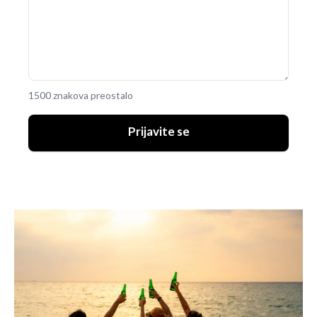
1500 znakova preostalo
Prijavite se