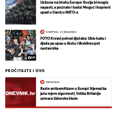
Uzbuna na istoku Europe: Rusija bi mogla
napasti, a poznato i kada! Moguć i kopneni
upad u članicu NATO-a
8 MRTVIH, 15 RANJENIH
FOTO Krvavi pohod dječaka: Ubio baku i
djeda pa upao u školu i likvidirao pet
nastavnika
14
PROČITAJTE I OVO
PROSVJEDI
Raste antisemitizam u Europi: Njemačka
jača mjere sigurnosti, Velika Britanija
zatvara židovske škole