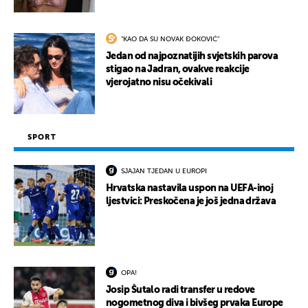
"KAO DA SU NOVAK ĐOKOVIĆ"
Jedan od najpoznatijih svjetskih parova
stigao na Jadran, ovakve reakcije
vjerojatno nisu očekivali
SPORT
SJAJAN TJEDAN U EUROPI
Hrvatska nastavila uspon na UEFA-inoj
ljestvici: Preskočena je još jedna država
OPA!
Josip Šutalo radi transfer u redove
nogometnog diva i bivšeg prvaka Europe