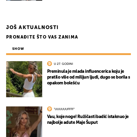
JOŠ AKTUALNOSTI
PRONAĐITE ŠTO VAS ZANIMA
SHOW
U 27. GODINI
Preminula je mlada influencerica koju je
pratilo više od milijun ljudi, dugo se borila s
opakom bolešću
"UUUUUUFFFF"
Vau, koje noge! Ružičasti badić istaknuo je
najbolje adute Maje Šuput