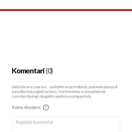
Komentari
(0)
Uključite se u raspravu – podijelite svoje mišljenje, postavite pitanja ili
ponudite svoj pogled na temu. Vaš komentar može potaknuti
zanimljiv dijalog i obogatiti zajednicu našeg portala.
Važna obavijest
!