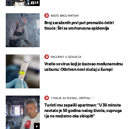
14
RASTE BROJ MRTVIH
Broj zaraženih prvi put premašio četiri
tisuće: Širi se smrtonosna epidemija
PACIJENT U IZOLACIJI
Vratio se virus koji je izazvao međunarodnu
uzbunu: Otkriven novi slučaj u Europi
"I DALJE SU PLESALI, VRIŠTALI..."
Turisti mu zapalili apartman: "U 30 minuta
nestalo je 50 godina našeg života, supruga
i ja ne možemo oka sklopiti"