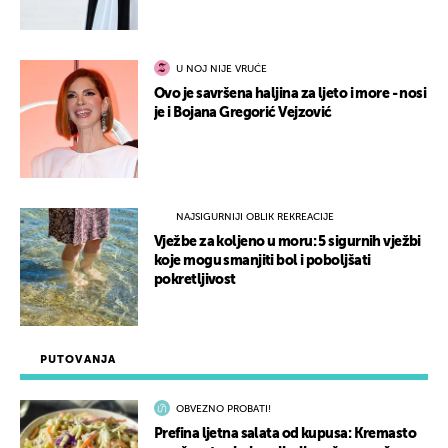
U NOJ NIJE VRUĆE
Ovo je savršena haljina za ljeto i more - nosi
je i Bojana Gregorić Vejzović
NAJSIGURNIJI OBLIK REKREACIJE
Vježbe za koljeno u moru: 5 sigurnih vježbi
koje mogu smanjiti bol i poboljšati
pokretljivost
PUTOVANJA
OBVEZNO PROBATI!
Prefina ljetna salata od kupusa: Kremasto