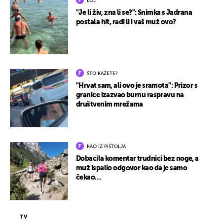
LOL
"Je li živ, zna li se?": Snimka s Jadrana
postala hit, radi li i vaš muž ovo?
ŠTO KAŽETE?
"Hrvat sam, ali ovo je sramota": Prizor s
granice izazvao burnu raspravu na
društvenim mrežama
KAO IZ PIŠTOLJA
Dobacila komentar trudnici bez noge, a
muž ispalio odgovor kao da je samo
čekao…
TV