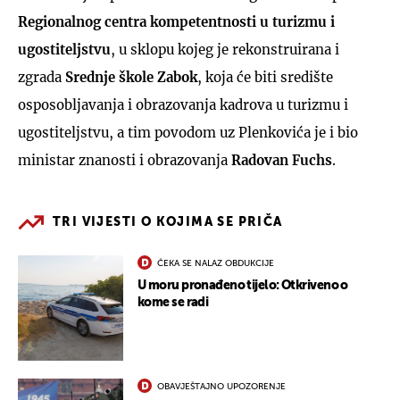
Regionalnog centra kompetentnosti u turizmu i
ugostiteljstvu
, u sklopu kojeg je rekonstruirana i
zgrada
Srednje škole Zabok
, koja će biti središte
osposobljavanja i obrazovanja kadrova u turizmu i
ugostiteljstvu, a tim povodom uz Plenkovića je i bio
ministar znanosti i obrazovanja
Radovan Fuchs
.
TRI VIJESTI O KOJIMA SE PRIČA
ČEKA SE NALAZ OBDUKCIJE
U moru pronađeno tijelo: Otkriveno o
kome se radi
OBAVJEŠTAJNO UPOZORENJE