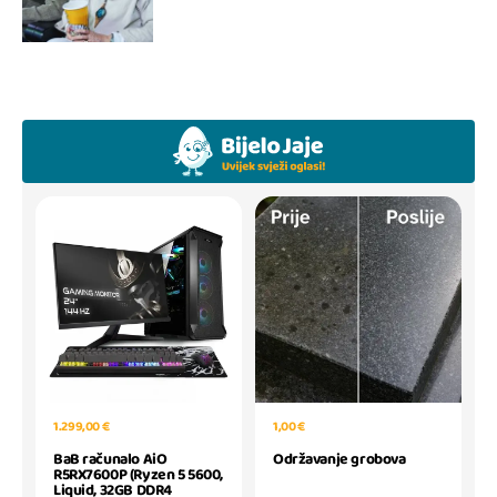
1.299,00 €
1,00 €
BaB računalo AiO
Održavanje grobova
R5RX7600P (Ryzen 5 5600,
Liquid, 32GB DDR4