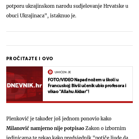
potporu ukrajinskom narodu sudjelovanje Hrvatske u
obuci Ukrajinaca", istaknuo je.
PROČITAJTE I OVO
UHIĆEN JE
FOTO/VIDEO Napad nožem u školi u
Francuskoj: Bivši učenik ubio profesora i
vikao "Allahu Akbar"!
Plenković je također još jednom ponovio kako
Milanović namjerno nije potpisao
Zakon o izbornim
jedinicama te rekao kako predsjednik "potiče ljude da,