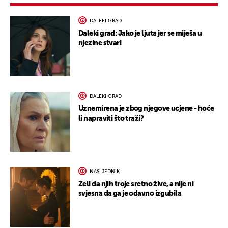
DALEKI GRAD
Daleki grad: Jako je ljuta jer se miješa u
njezine stvari
DALEKI GRAD
Uznemirena je zbog njegove ucjene - hoće
li napraviti što traži?
NASLJEDNIK
Želi da njih troje sretno žive, a nije ni
svjesna da ga je odavno izgubila