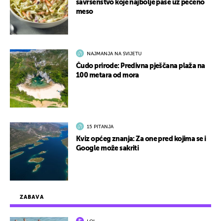
savršenstvo koje najbolje paše uz pečeno
meso
NAJMANJA NA SVIJETU
Čudo prirode: Predivna pješčana plaža na
100 metara od mora
15 PITANJA
Kviz općeg znanja: Za one pred kojima se i
Google može sakriti
ZABAVA