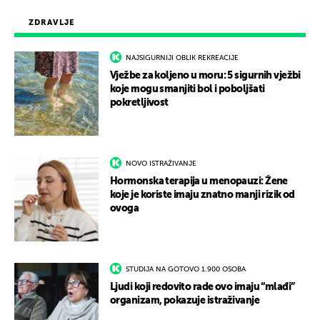
ZDRAVLJE
NAJSIGURNIJI OBLIK REKREACIJE
Vježbe za koljeno u moru: 5 sigurnih vježbi
koje mogu smanjiti bol i poboljšati
pokretljivost
NOVO ISTRAŽIVANJE
Hormonska terapija u menopauzi: Žene
koje je koriste imaju znatno manji rizik od
ovoga
STUDIJA NA GOTOVO 1.900 OSOBA
Ljudi koji redovito rade ovo imaju “mlađi”
organizam, pokazuje istraživanje