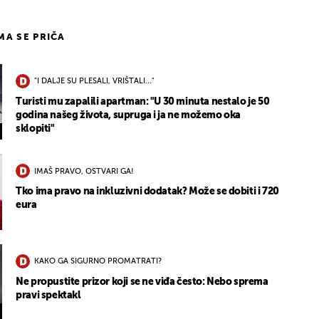
IMA SE PRIČA
"I DALJE SU PLESALI, VRIŠTALI..."
Turisti mu zapalili apartman: "U 30 minuta nestalo je 50
godina našeg života, supruga i ja ne možemo oka
sklopiti"
IMAŠ PRAVO, OSTVARI GA!
Tko ima pravo na inkluzivni dodatak? Može se dobiti i 720
eura
KAKO GA SIGURNO PROMATRATI?
Ne propustite prizor koji se ne viđa često: Nebo sprema
pravi spektakl