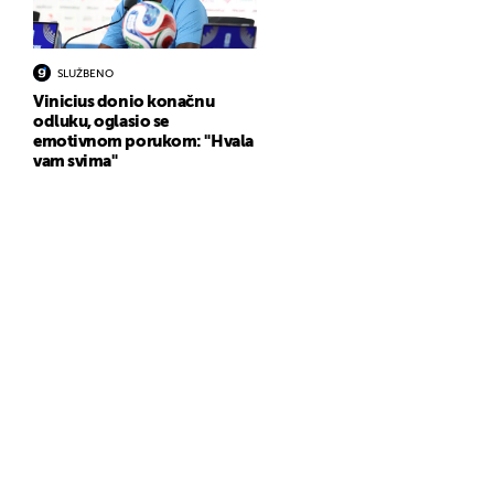
SLUŽBENO
Vinicius donio konačnu
odluku, oglasio se
emotivnom porukom: "Hvala
vam svima"