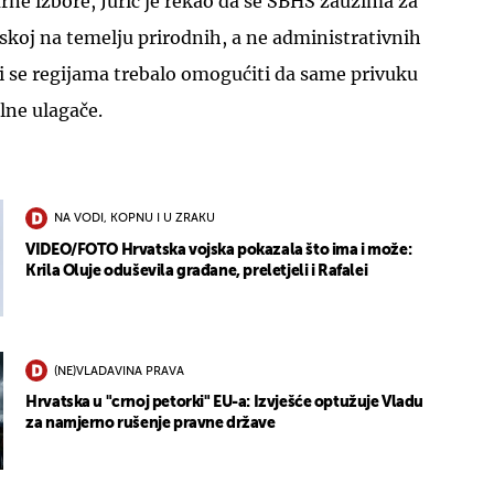
ne izbore, Jurić je rekao da se SBHS zauzima za
tskoj na temelju prirodnih, a ne administrativnih
i se regijama trebalo omogućiti da same privuku
lne ulagače.
NA VODI, KOPNU I U ZRAKU
VIDEO/FOTO Hrvatska vojska pokazala što ima i može:
Krila Oluje oduševila građane, preletjeli i Rafalei
(NE)VLADAVINA PRAVA
Hrvatska u "crnoj petorki" EU-a: Izvješće optužuje Vladu
za namjerno rušenje pravne države