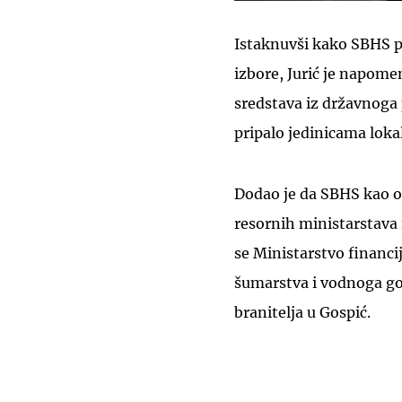
Istaknuvši kako SBHS p
izbore, Jurić je napome
sredstava iz državnoga
pripalo jedinicama loka
Dodao je da SBHS kao ob
resornih ministarstava 
se Ministarstvo financi
šumarstva i vodnoga gos
branitelja u Gospić.