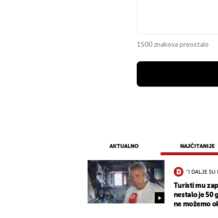
1500 znakova preostalo
AKTUALNO
NAJČITANIJE
"I DALJE SU 
Turisti mu zap
nestalo je 50 
ne možemo oka