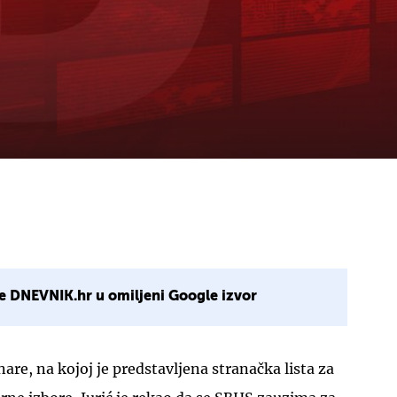
e DNEVNIK.hr u omiljeni Google izvor
are, na kojoj je predstavljena stranačka lista za