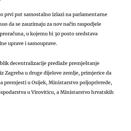
o prvi put samostalno izlazi na parlamentarne
nuo da se zauzimaju za nov način raspodjele
 proračuna, u kojemu bi 30 posto sredstava
lne uprave i samouprave.
UKLJUČITE NOTIFIKACIJE
lik decentralizacije predlaže premještanje
iz Zagreba u druge dijelove zemlje, primjerice da
ja premjesti u Osijek, Ministarstvo poljoprivrede,
podarstva u Viroviticu, a Ministarstvo hrvatskih