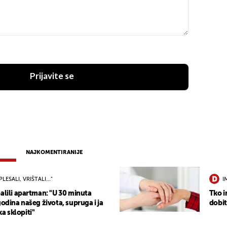
Prijavite se
NAJKOMENTIRANIJE
PLESALI, VRIŠTALI..."
I
alili apartman: "U 30 minuta
Tko i
godina našeg života, supruga i ja
dobit
 sklopiti"