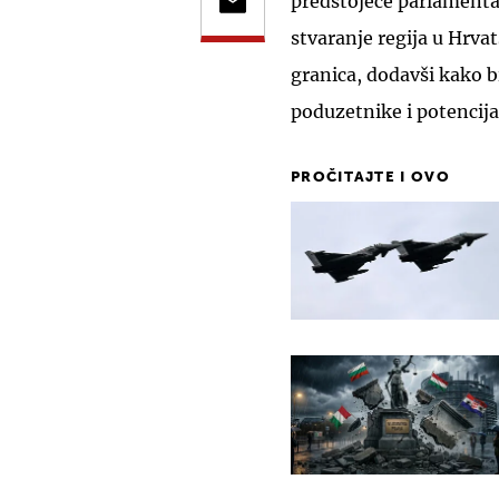
predstojeće parlamentar
stvaranje regija u Hrva
granica, dodavši kako b
poduzetnike i potencija
PROČITAJTE I OVO