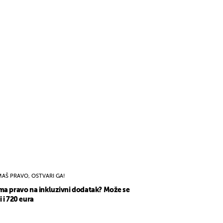
MAŠ PRAVO, OSTVARI GA!
ma pravo na inkluzivni dodatak? Može se
i i 720 eura