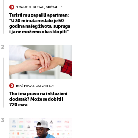
"I DALJE SU PLESALI, VRIŠTALI..."
Turisti mu zapalili apartman:
"U 30 minuta nestalo je 50
godina našeg života, supruga
i ja ne možemo oka sklopiti"
IMAŠ PRAVO, OSTVARI GA!
Tko ima pravo na inkluzivni
dodatak? Može se dobiti i
720 eura