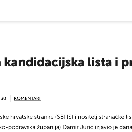
E VIJESTI
 kandidacijska lista i 
:30
KOMENTARI
e hrvatske stranke (SBHS) i nositelj stranačke list
čko-podravska županija) Damir Jurić izjavio je dan