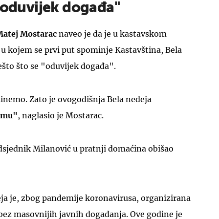
e oduvijek događa"
atej Mostarac
naveo je da je u kastavskom
, u kojem se prvi put spominje Kastavština, Bela
što što se "oduvijek događa".
inemo. Zato je ovogodišnja Bela nedeja
vemu"
, naglasio je Mostarac.
dsjednik Milanović u pratnji domaćina obišao
ja je, zbog pandemije koronavirusa, organizirana
z masovnijih javnih događanja. Ove godine je