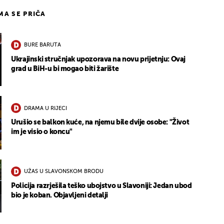
IMA SE PRIČA
BURE BARUTA
Ukrajinski stručnjak upozorava na novu prijetnju: Ovaj
grad u BiH-u bi mogao biti žarište
DRAMA U RIJECI
Urušio se balkon kuće, na njemu bile dvije osobe: "Život
im je visio o koncu"
UŽAS U SLAVONSKOM BRODU
Policija razrješila teško ubojstvo u Slavoniji: Jedan ubod
bio je koban. Objavljeni detalji