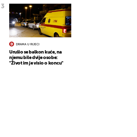
DRAMA U RIJECI
Urušio se balkon kuće, na
njemu bile dvije osobe:
"Život im je visio o koncu"