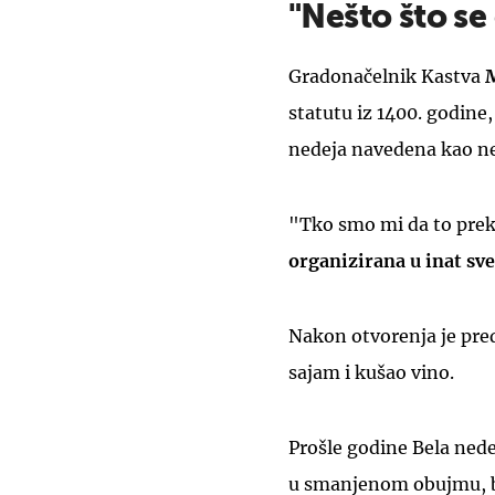
"Nešto što s
Gradonačelnik Kastva
M
statutu iz 1400. godine
nedeja navedena kao ne
"Tko smo mi da to prek
organizirana u inat s
Nakon otvorenja je pre
sajam i kušao vino.
Prošle godine Bela nede
u smanjenom obujmu, be