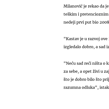
Milanović je rekao da j
teškim i pretencioznim r
nedeji prvi put bio 2008
"Kastav je u razvoj ove 
izgledalo dobro, a sad iz
"Neću sad reći ništa o k
za sebe, a opet živi u za
što je dobro bilo što pr
razumna odluka", istak