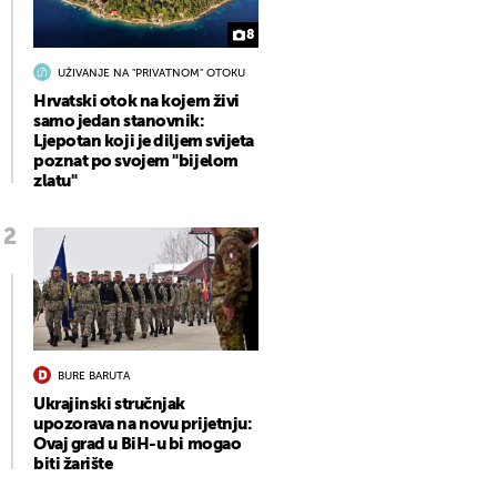
8
UŽIVANJE NA "PRIVATNOM" OTOKU
Hrvatski otok na kojem živi
samo jedan stanovnik:
Ljepotan koji je diljem svijeta
poznat po svojem "bijelom
zlatu"
BURE BARUTA
Ukrajinski stručnjak
upozorava na novu prijetnju:
Ovaj grad u BiH-u bi mogao
biti žarište