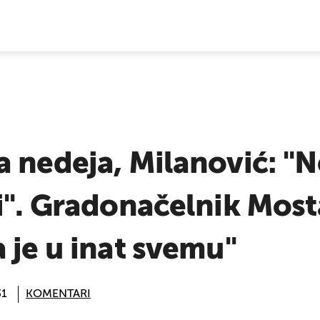
E VIJESTI
 nedeja, Milanović: "N
i". Gradonačelnik Most
 je u inat svemu"
31
KOMENTARI