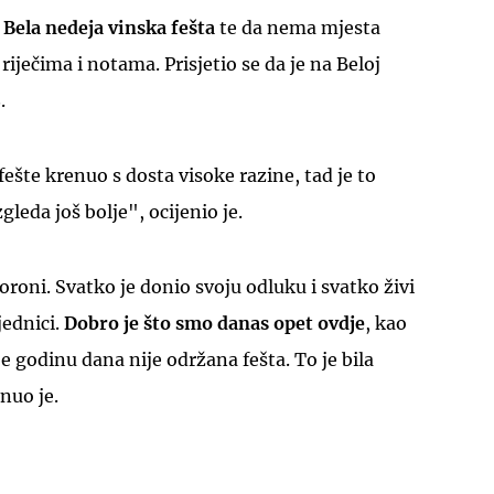
e
Bela nedeja vinska fešta
te da nema mjesta
iječima i notama. Prisjetio se da je na Beloj
.
fešte krenuo s dosta visoke razine, tad je to
UKLJUČITE NOTIFIKACIJE
gleda još bolje", ocijenio je.
oroni. Svatko je donio svoju odluku i svatko živi
jednici.
Dobro je što smo danas opet ovdje
, kao
ije godinu dana nije održana fešta. To je bila
nuo je.