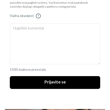
ponudite svoj pogled na temu. Vaš komentar može potaknuti
zanimljiv dijalog i obogatiti zajednicu našeg portala.
Važna obavijest
!
1500 znakova preostalo
Prijavite se