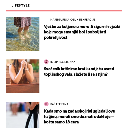
LIFESTYLE
NAJSIGURNIJI OBLIK REKREACIJE
Vježbe za koljeno u moru: 5 sigurnih vježbi
koje mogu smanjiti bol i poboljšati
pokretljivost
(NE)PRIMJERENA?
Svećenik kritizirao kratku odjeću usred
toplinskog vala, slažete li se s njim?
BAŠ EFEKTNA
Kada smo na zadarskoj rivi ugledali ovu
haljinu, morali smo doznati odakle je –
košta samo 18 eura