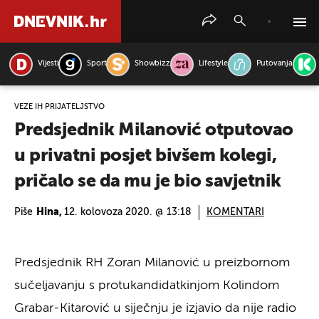
Vijesti
Sport
Showbizz
Lifestyle
Putovanja
PRETRAŽITE VIJESTI
VEŽE IH PRIJATELJSTVO
Predsjednik Milanović otputovao
u privatni posjet bivšem kolegi,
pričalo se da mu je bio savjetnik
Piše
Hina,
12. kolovoza 2020. @ 13:18
KOMENTARI
Predsjednik RH Zoran Milanović u preizbornom
sučeljavanju s protukandidatkinjom Kolindom
Grabar-Kitarović u siječnju je izjavio da nije radio