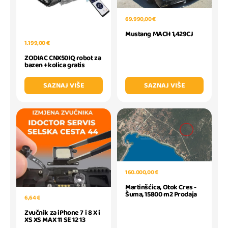
69.990,00 €
Mustang MACH 1,429CJ
1.199,00 €
ZODIAC CNX50IQ robot za
bazen +kolica gratis
SAZNAJ VIŠE
SAZNAJ VIŠE
160.000,00 €
Martinšćica, Otok Cres -
Šuma, 15800 m2 Prodaja
6,64 €
Zvučnik za iPhone 7 i 8 X i
XS XS MAX 11 SE 12 13