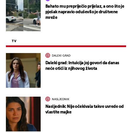
Bahato mu prepriječio prijelaz, a ono što je
pješak napravio oduševilo je društvene
mreže
TV
DALEKI GRAD
Daleki grad: Intuicija joj govori da danas
neće otići iz njihovog života
NASLJEDNIK
Nasljednik: Nije očekivala takve uvrede od
vlastite majke