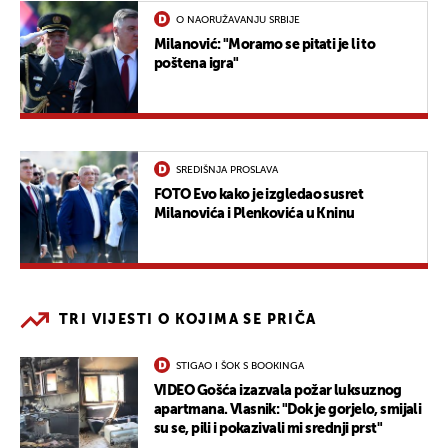
O NAORUŽAVANJU SRBIJE
Milanović: "Moramo se pitati je li to
poštena igra"
SREDIŠNJA PROSLAVA
FOTO Evo kako je izgledao susret
Milanovića i Plenkovića u Kninu
TRI VIJESTI O KOJIMA SE PRIČA
STIGAO I ŠOK S BOOKINGA
VIDEO Gošća izazvala požar luksuznog
apartmana. Vlasnik: "Dok je gorjelo, smijali
su se, pili i pokazivali mi srednji prst"