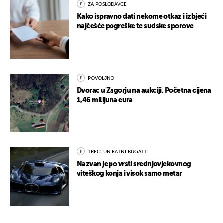
ZA POSLODAVCE
Kako ispravno dati nekome otkaz i izbjeći
najčešće pogreške te sudske sporove
POVOLJNO
Dvorac u Zagorju na aukciji. Početna cijena
1,46 milijuna eura
TREĆI UNIKATNI BUGATTI
Nazvan je po vrsti srednjovjekovnog
viteškog konja i visok samo metar