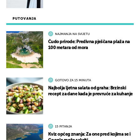
PUTOVANJA
NAJMANJA NA SVIJETU
Čudo prirode: Predivna pješčana plaža na
100 metara od mora
GOTOVO ZA 15 MINUTA
Najbolja ljetna salata od graha: Brzinski
recept za dane kada je prevruće za kuhanje
15 PITANJA
Kviz općeg znanja: Za one pred kojima se i