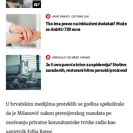
7
IMAŠ PRAVO, OSTVARI GA!
Tko ima pravo na inkluzivni dodatak? Može
se dobiti i 720 eura
KRENULO OD BRZE HRANE
Je li ovo povrće krivo za epidemiju? Stotine
zaraženih, restorani hitno povukli proizvod
U hrvatskim medijima proteklih se godina spekuliralo
da je Milanović nakon premijerskog mandata po
osnivanju privatne konzultantske tvrtke radio kao
savjetnik Edija Rame.