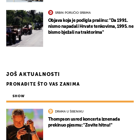
SRBIN PORUČIO SRBIMA
Objava koja je podigla prašinu: "Da 1991.
nismo napadali Hrvate tenkovima, 1995. ne
bismo bježali na traktorima"
JOŠ AKTUALNOSTI
PRONAĐITE ŠTO VAS ZANIMA
SHOW
DRAMA U ŠIBENIKU
Thompson usred koncerta iznenada
prekinuo pjesmu: "Zovite hitnu!"