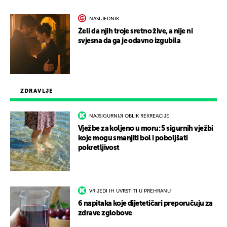
NASLJEDNIK
Želi da njih troje sretno žive, a nije ni
svjesna da ga je odavno izgubila
ZDRAVLJE
NAJSIGURNIJI OBLIK REKREACIJE
Vježbe za koljeno u moru: 5 sigurnih vježbi
koje mogu smanjiti bol i poboljšati
pokretljivost
VRIJEDI IH UVRSTITI U PREHRANU
6 napitaka koje dijetetičari preporučuju za
zdrave zglobove