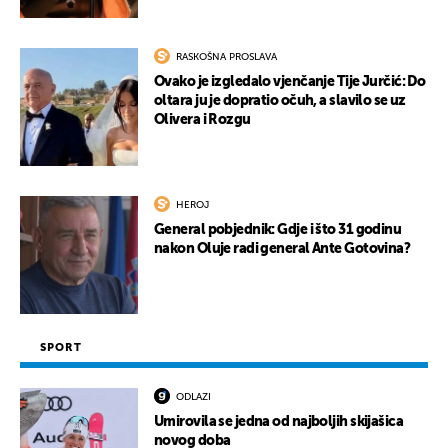
RASKOŠNA PROSLAVA
Ovako je izgledalo vjenčanje Tije Jurčić: Do
UKLJUČITE NOTIFIKACIJE
oltara ju je dopratio očuh, a slavilo se uz
Olivera i Rozgu
HEROJ
General pobjednik: Gdje i što 31 godinu
nakon Oluje radi general Ante Gotovina?
SPORT
ODLAZI
Umirovila se jedna od najboljih skijašica
novog doba