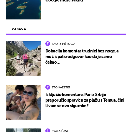
Google može sakriti
ZABAVA
KAO IZ PIŠTOLJA
Dobacila komentar trudnici bez noge, a
muž ispalio odgovor kao da je samo
čekao…
ŠTO KAŽETE?
Isključio komentare: Par iz Srbije
preporučio spravicu za plažu s Temua, čini
li vam se ovo sigurnim?
SVAKA ČAST