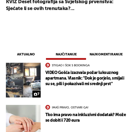
KVIZ Deset fotografija sa Svjetskog prvenstva:
Sjećate li se ovih trenutaka?...
AKTUALNO
NAJČITANIJE
NAJKOMENTIRANIJE
STIGAO I ŠOK S BOOKINGA
VIDEO Gošća izazvala požar luksuznog
apartmana. Vlasnik: "Dok je gorjelo, smijali
su se, pili i pokazivali mi srednji prst"
7
IMAŠ PRAVO, OSTVARI GA!
Tko ima pravo na inkluzivni dodatak? Može
se dobiti i 720 eura