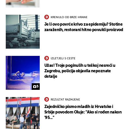
KRENULO OD BRZE HRANE
Je li ovo povrće krivo za epidemiju? Stotine
zaraženih, restorani hitno povukli proizvod
IZLETJELI S CESTE
Užas! Troje poginulih u teškoj nesreći u
Zagrebu, policija objavila nepoznate
detalje
5
REZULTAT RAZMJENE
Zajedničko pismo mladih iz Hrvatske i
Srbije povodom Oluje: "Ako si rođen nakon
'95..."