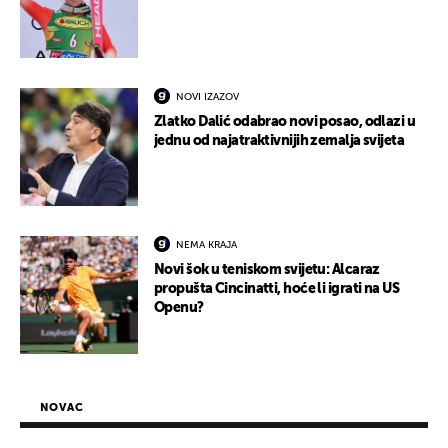
NOVI IZAZOV
Zlatko Dalić odabrao novi posao, odlazi u
jednu od najatraktivnijih zemalja svijeta
NEMA KRAJA
Novi šok u teniskom svijetu: Alcaraz
propušta Cincinatti, hoće li igrati na US
Openu?
NOVAC