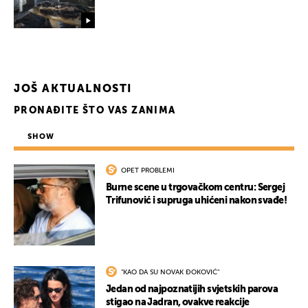
UKLJUČITE NOTIFIKACIJE
JOŠ AKTUALNOSTI
PRONAĐITE ŠTO VAS ZANIMA
SHOW
OPET PROBLEMI
Burne scene u trgovačkom centru: Sergej
Trifunović i supruga uhićeni nakon svađe!
"KAO DA SU NOVAK ĐOKOVIĆ"
Jedan od najpoznatijih svjetskih parova
stigao na Jadran, ovakve reakcije