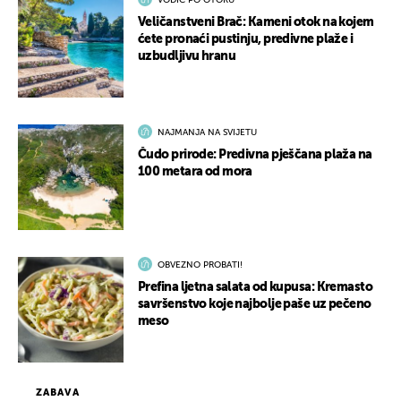
Veličanstveni Brač: Kameni otok na kojem
ćete pronaći pustinju, predivne plaže i
uzbudljivu hranu
NAJMANJA NA SVIJETU
Čudo prirode: Predivna pješčana plaža na
100 metara od mora
OBVEZNO PROBATI!
Prefina ljetna salata od kupusa: Kremasto
savršenstvo koje najbolje paše uz pečeno
meso
ZABAVA