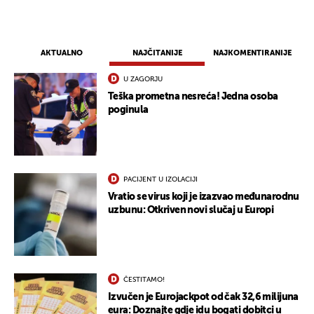
AKTUALNO
NAJČITANIJE
NAJKOMENTIRANIJE
U ZAGORJU
Teška prometna nesreća! Jedna osoba
poginula
PACIJENT U IZOLACIJI
Vratio se virus koji je izazvao međunarodnu
uzbunu: Otkriven novi slučaj u Europi
ČESTITAMO!
Izvučen je Eurojackpot od čak 32,6 milijuna
eura: Doznajte gdje idu bogati dobitci u