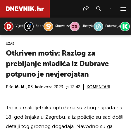
Vijesti
Sport
Showbizz
Lifestyle
Putovanja
PRETRAŽITE VIJESTI
UŽAS
Otkriven motiv: Razlog za
prebijanje mladića iz Dubrave
potpuno je nevjerojatan
Piše
M. M.,
03. kolovoza 2023. @ 12:42
KOMENTARI
Trojica maloljetnika optužena su zbog napada na
18-godišnjaka u Zagrebu, a iz policije su sad došli
detalji tog groznog događaja. Navodno su ga