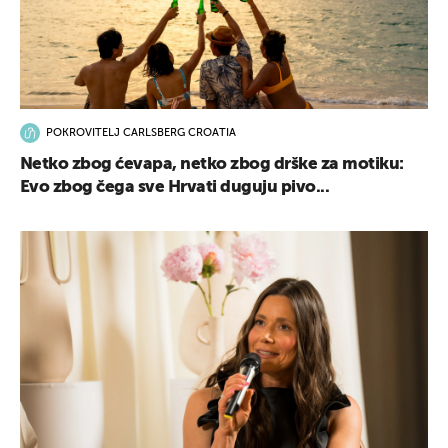
POKROVITELJ CARLSBERG CROATIA
Netko zbog ćevapa, netko zbog drške za motiku:
Evo zbog čega sve Hrvati duguju pivo...