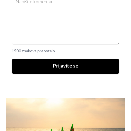
1500 znakova preostalo
Prijavite se