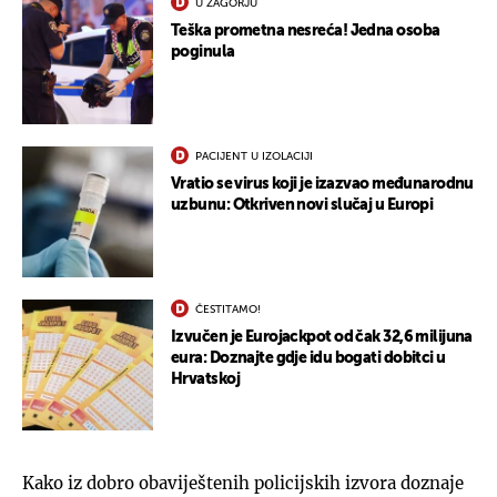
U ZAGORJU
Teška prometna nesreća! Jedna osoba
poginula
PACIJENT U IZOLACIJI
Vratio se virus koji je izazvao međunarodnu
uzbunu: Otkriven novi slučaj u Europi
ČESTITAMO!
Izvučen je Eurojackpot od čak 32,6 milijuna
eura: Doznajte gdje idu bogati dobitci u
Hrvatskoj
Kako iz dobro obaviještenih policijskih izvora doznaje