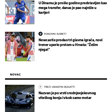
U Dinamu je prošle godine predstavljen kao
mega transfer, danas je pao najniže u
karijeri
PONOVNI SUSRET?
Newcastle prodao tri glavna igrača, novi
trener uperio prstom u Hrvata: "Želim
njega!"
NOVAC
TREĆI UNIKATNI BUGATTI
Nazvan je po vrsti srednjovjekovnog
viteškog konja i visok samo metar