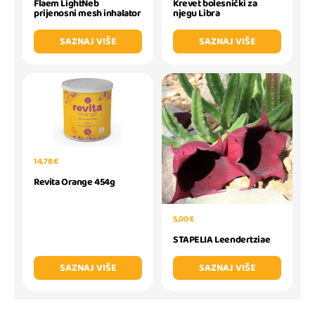
Flaem LightNeb
Krevet bolesnički za
prijenosni mesh inhalator
njegu Libra
SAZNAJ VIŠE
SAZNAJ VIŠE
14,78 €
Revita Orange 454g
5,00 €
STAPELIA Leendertziae
SAZNAJ VIŠE
SAZNAJ VIŠE