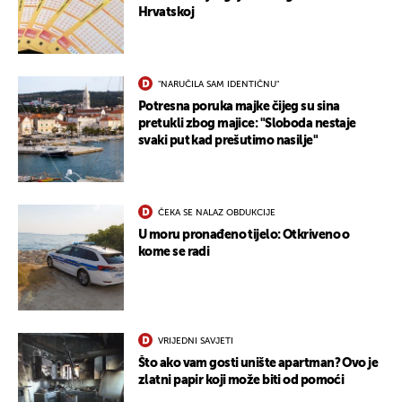
Hrvatskoj
"NARUČILA SAM IDENTIČNU"
Potresna poruka majke čijeg su sina
pretukli zbog majice: "Sloboda nestaje
svaki put kad prešutimo nasilje"
ČEKA SE NALAZ OBDUKCIJE
U moru pronađeno tijelo: Otkriveno o
kome se radi
VRIJEDNI SAVJETI
Što ako vam gosti unište apartman? Ovo je
zlatni papir koji može biti od pomoći