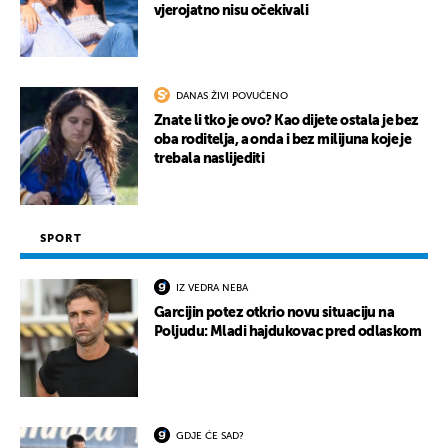
vjerojatno nisu očekivali
DANAS ŽIVI POVUČENO
Znate li tko je ovo? Kao dijete ostala je bez
oba roditelja, a onda i bez milijuna koje je
trebala naslijediti
SPORT
IZ VEDRA NEBA
Garcijin potez otkrio novu situaciju na
Poljudu: Mladi hajdukovac pred odlaskom
GDJE ĆE SAD?