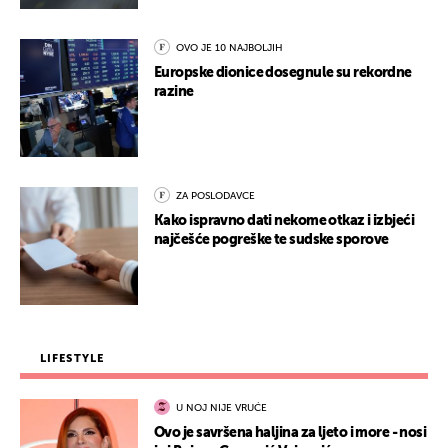
OVO JE 10 NAJBOLJIH
Europske dionice dosegnule su rekordne
razine
ZA POSLODAVCE
Kako ispravno dati nekome otkaz i izbjeći
najčešće pogreške te sudske sporove
LIFESTYLE
U NOJ NIJE VRUĆE
Ovo je savršena haljina za ljeto i more - nosi