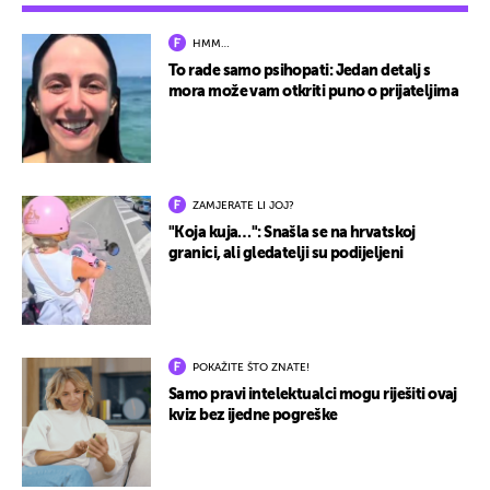
HMM…
To rade samo psihopati: Jedan detalj s
mora može vam otkriti puno o prijateljima
ZAMJERATE LI JOJ?
"Koja kuja…": Snašla se na hrvatskoj
granici, ali gledatelji su podijeljeni
POKAŽITE ŠTO ZNATE!
Samo pravi intelektualci mogu riješiti ovaj
kviz bez ijedne pogreške