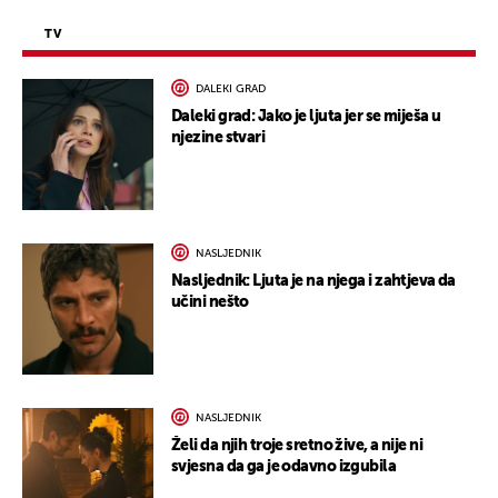
TV
DALEKI GRAD
Daleki grad: Jako je ljuta jer se miješa u
njezine stvari
NASLJEDNIK
Nasljednik: Ljuta je na njega i zahtjeva da
učini nešto
NASLJEDNIK
Želi da njih troje sretno žive, a nije ni
svjesna da ga je odavno izgubila