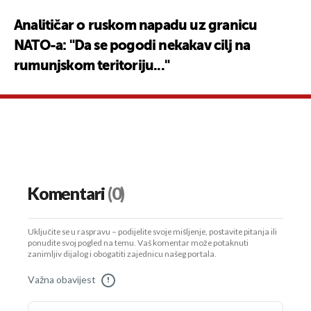
Analitičar o ruskom napadu uz granicu
NATO-a: "Da se pogodi nekakav cilj na
rumunjskom teritoriju..."
Komentari
(0)
Uključite se u raspravu – podijelite svoje mišljenje, postavite pitanja ili
ponudite svoj pogled na temu. Vaš komentar može potaknuti
zanimljiv dijalog i obogatiti zajednicu našeg portala.
Važna obavijest
!