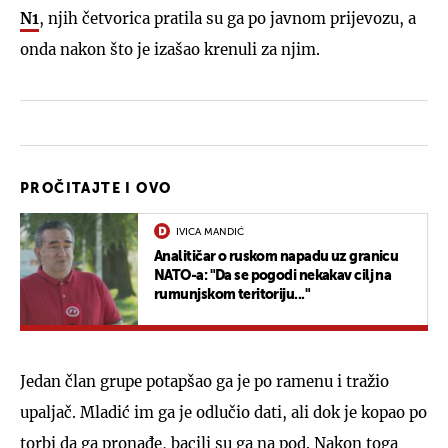
N1
, njih četvorica pratila su ga po javnom prijevozu, a
onda nakon što je izašao krenuli za njim.
PROČITAJTE I OVO
IVICA MANDIĆ
Analitičar o ruskom napadu uz granicu
NATO-a: "Da se pogodi nekakav cilj na
rumunjskom teritoriju..."
Jedan član grupe potapšao ga je po ramenu i tražio
upaljač. Mladić im ga je odlučio dati, ali dok je kopao po
torbi da ga pronađe, bacili su ga na pod. Nakon toga