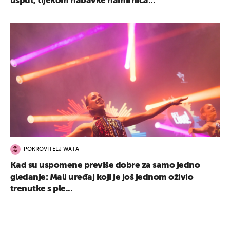
usput, tijekom nabavke namirnica...
POKROVITELJ WATA
Kad su uspomene previše dobre za samo jedno
gledanje: Mali uređaj koji je još jednom oživio
trenutke s ple...