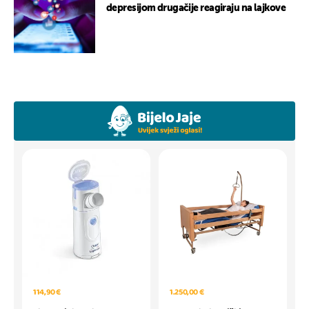
depresijom drugačije reagiraju na lajkove
114,90 €
1.250,00 €