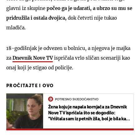
glavni iz skupine
počeo ga je udarati, a ubrzo su mu se
pridružila i ostala dvojica,
dok četvrti nije tukao
mladića.
18-godišnjak je odvezen u bolnicu, a njegova je majka
za
Dnevnik Nove TV
ispričala vrlo sličan scenariji kao
onaj koji je stigao od policije.
PROČITAJTE I OVO
POTRESNO SVJEDOČANSTVO
Žena koju je napala kornjača za Dnevnik
Nove TV ispričala što se dogodilo:
"Vrištala sam iz petnih žila, bol je bila kao
da vas netko uhvati ogromnim kliještima"