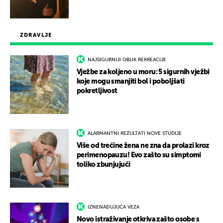
ZDRAVLJE
NAJSIGURNIJI OBLIK REKREACIJE
Vježbe za koljeno u moru: 5 sigurnih vježbi
koje mogu smanjiti bol i poboljšati
pokretljivost
ALARMANTNI REZULTATI NOVE STUDIJE
Više od trećine žena ne zna da prolazi kroz
perimenopauzu! Evo zašto su simptomi
toliko zbunjujući
IZNENAĐUJUĆA VEZA
Novo istraživanje otkriva zašto osobe s