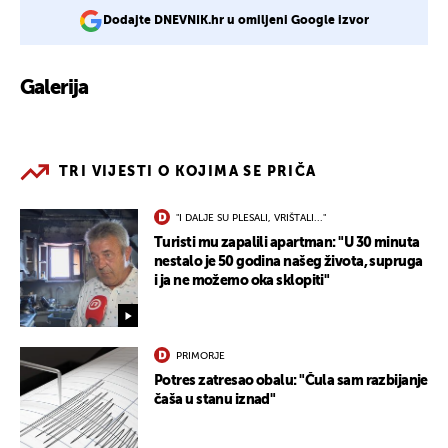
Dodajte DNEVNIK.hr u omiljeni Google izvor
Galerija
3
TRI VIJESTI O KOJIMA SE PRIČA
"I DALJE SU PLESALI, VRIŠTALI..."
Turisti mu zapalili apartman: "U 30 minuta
nestalo je 50 godina našeg života, supruga
i ja ne možemo oka sklopiti"
PRIMORJE
Potres zatresao obalu: "Čula sam razbijanje
čaša u stanu iznad"