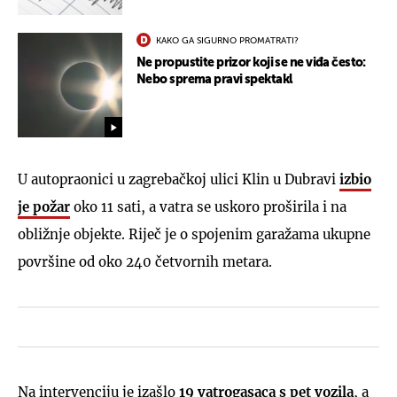
KAKO GA SIGURNO PROMATRATI?
Ne propustite prizor koji se ne viđa često:
Nebo sprema pravi spektakl
U autopraonici u zagrebačkoj ulici Klin u Dubravi
izbio
je požar
oko 11 sati, a vatra se uskoro proširila i na
obližnje objekte. Riječ je o spojenim garažama ukupne
površine od oko 240 četvornih metara.
Na intervenciju je izašlo
19 vatrogasaca s pet vozila
, a