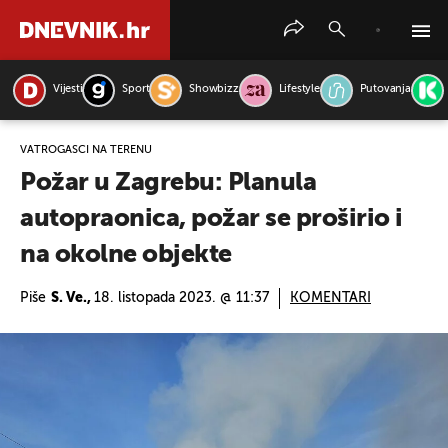
Vijesti
Sport
Showbizz
Lifestyle
Putovanja
PRETRAŽITE VIJESTI
VATROGASCI NA TERENU
Požar u Zagrebu: Planula
autopraonica, požar se proširio i
na okolne objekte
Piše
S. Ve.,
18. listopada 2023. @ 11:37
KOMENTARI