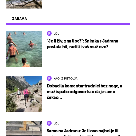
ZABAVA
LOL
"Je li živ, zna li se?": Snimka s Jadrana
postala hit, radi li i vaš muž ovo?
KAO IZ PIŠTOLJA
Dobacila komentar trudnici bez noge, a
muž ispalio odgovor kao da je samo
čekao…
LOL
Samo na Jadranu: Je li ovo najbolje ili