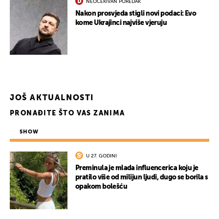
NEOČEKIVAN POREDAK
Nakon prosvjeda stigli novi podaci: Evo
kome Ukrajinci najviše vjeruju
JOŠ AKTUALNOSTI
PRONAĐITE ŠTO VAS ZANIMA
SHOW
U 27. GODINI
Preminula je mlada influencerica koju je
UKLJUČITE NOTIFIKACIJE
pratilo više od milijun ljudi, dugo se borila s
opakom bolešću