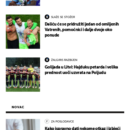
SLAŽE SE STOŽER
Daliću će se pridružiti jedan od omiljenih
Vatrenih, pomoćnici i dalje dvoje oko
ponude
ŽALGIRIS RAZBIJEN
Golijada u Litvi: Hajduku petarda i velika
prednost uoči uzvrata na Poljudu
NOVAC
ZA POSLODAVCE
Kako ispravno dati nekome otkaz i izbjeći