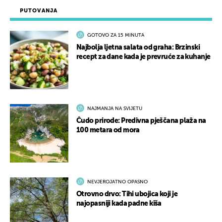
PUTOVANJA
GOTOVO ZA 15 MINUTA
Najbolja ljetna salata od graha: Brzinski
recept za dane kada je prevruće za kuhanje
NAJMANJA NA SVIJETU
Čudo prirode: Predivna pješčana plaža na
100 metara od mora
NEVJEROJATNO OPASNO
Otrovno drvo: Tihi ubojica koji je
najopasniji kada padne kiša