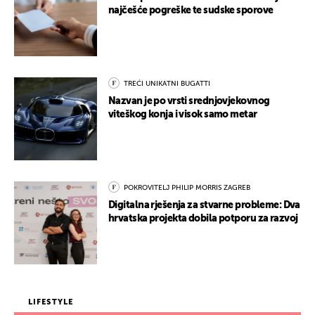
najčešće pogreške te sudske sporove
TREĆI UNIKATNI BUGATTI
Nazvan je po vrsti srednjovjekovnog
viteškog konja i visok samo metar
POKROVITELJ PHILIP MORRIS ZAGREB
Digitalna rješenja za stvarne probleme: Dva
hrvatska projekta dobila potporu za razvoj
LIFESTYLE