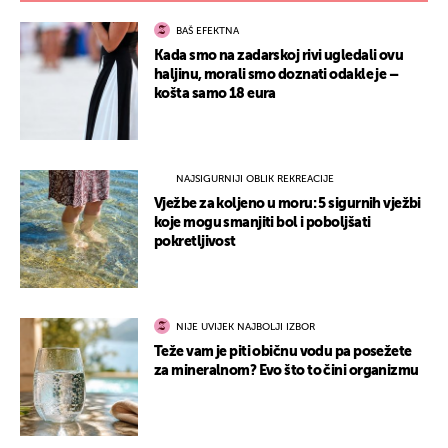
BAŠ EFEKTNA
Kada smo na zadarskoj rivi ugledali ovu
haljinu, morali smo doznati odakle je –
košta samo 18 eura
NAJSIGURNIJI OBLIK REKREACIJE
Vježbe za koljeno u moru: 5 sigurnih vježbi
koje mogu smanjiti bol i poboljšati
pokretljivost
NIJE UVIJEK NAJBOLJI IZBOR
Teže vam je piti običnu vodu pa posežete
za mineralnom? Evo što to čini organizmu