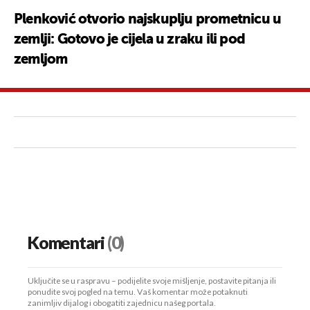
Plenković otvorio najskuplju prometnicu u
zemlji: Gotovo je cijela u zraku ili pod
zemljom
Komentari
(0)
Uključite se u raspravu – podijelite svoje mišljenje, postavite pitanja ili
ponudite svoj pogled na temu. Vaš komentar može potaknuti
zanimljiv dijalog i obogatiti zajednicu našeg portala.