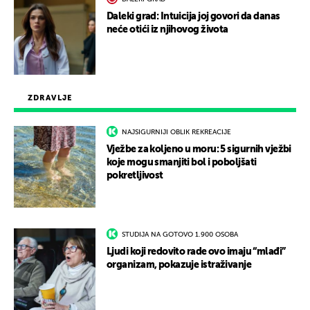
Daleki grad: Intuicija joj govori da danas
neće otići iz njihovog života
ZDRAVLJE
NAJSIGURNIJI OBLIK REKREACIJE
Vježbe za koljeno u moru: 5 sigurnih vježbi
koje mogu smanjiti bol i poboljšati
pokretljivost
STUDIJA NA GOTOVO 1.900 OSOBA
Ljudi koji redovito rade ovo imaju “mlađi”
organizam, pokazuje istraživanje