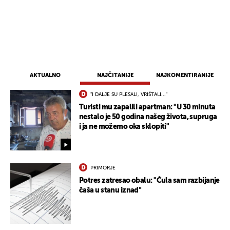
AKTUALNO
NAJČITANIJE
NAJKOMENTIRANIJE
"I DALJE SU PLESALI, VRIŠTALI..."
Turisti mu zapalili apartman: "U 30 minuta
nestalo je 50 godina našeg života, supruga
i ja ne možemo oka sklopiti"
PRIMORJE
Potres zatresao obalu: "Čula sam razbijanje
čaša u stanu iznad"