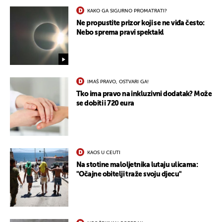
KAKO GA SIGURNO PROMATRATI?
Ne propustite prizor koji se ne viđa često:
Nebo sprema pravi spektakl
IMAŠ PRAVO, OSTVARI GA!
Tko ima pravo na inkluzivni dodatak? Može
se dobiti i 720 eura
KAOS U CEUTI
Na stotine maloljetnika lutaju ulicama:
"Očajne obitelji traže svoju djecu"