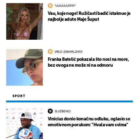
"UUUUUUFFFF"
Vau, koje noge! Ružičasti badić istaknuo je
najbolje adute Maje Šuput
VRLO ZANIMLJIVO!
Franka Batelić pokazala što nosi na more,
bez ovoga ne može ni na odmoru
SPORT
SLUŽBENO
Vinicius donio konačnu odluku, oglasio se
emotivnom porukom: "Hvala vam svima"