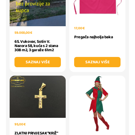
17,00 €
59.000,00 €
Pregača najbolja baka
65. Vukovar, Sotin V.
Nazora 58, kuća s 2 stana
308 m2, 3 garaže 61m2
SAZNAJ VIŠE
SAZNAJ VIŠE
95,00 €
ZLATNI PRIVJESAK "KRIŽ"