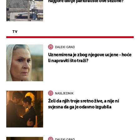
najgore divlje parkiralište ove sezone?
TV
DALEKI GRAD
Uznemirena je zbog njegove ucjene - hoće
li napraviti što traži?
NASLJEDNIK
Želi da njih troje sretno žive, a nije ni
svjesna da ga je odavno izgubila
DALEKI GRAD