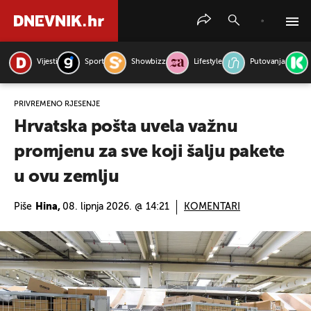
Vijesti
Sport
Showbizz
Lifestyle
Putovanja
PRETRAŽITE VIJESTI
PRIVREMENO RJEŠENJE
Hrvatska pošta uvela važnu
promjenu za sve koji šalju pakete
u ovu zemlju
Piše
Hina,
08. lipnja 2026. @ 14:21
KOMENTARI