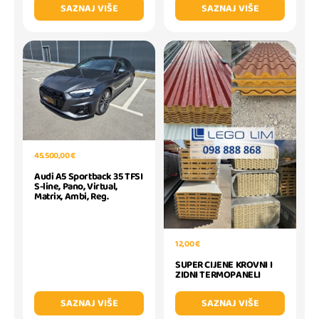
SAZNAJ VIŠE
SAZNAJ VIŠE
45.500,00 €
Audi A5 Sportback 35 TFSI
S-line, Pano, Virtual,
Matrix, Ambi, Reg.
12,00 €
SUPER CIJENE KROVNI I
ZIDNI TERMOPANELI
SAZNAJ VIŠE
SAZNAJ VIŠE