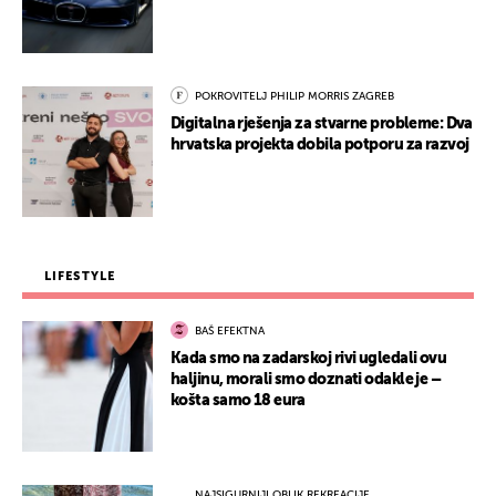
POKROVITELJ PHILIP MORRIS ZAGREB
Digitalna rješenja za stvarne probleme: Dva
hrvatska projekta dobila potporu za razvoj
LIFESTYLE
BAŠ EFEKTNA
Kada smo na zadarskoj rivi ugledali ovu
haljinu, morali smo doznati odakle je –
košta samo 18 eura
NAJSIGURNIJI OBLIK REKREACIJE