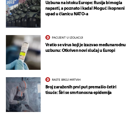
Uzbuna na istoku Europe: Rusija bi mogla
napasti, a poznato i kada! Moguć i kopneni
upad u članicu NATO-a
PACIJENT U IZOLACIJI
Vratio se virus koji je izazvao međunarodnu
uzbunu: Otkriven novi slučaj u Europi
RASTE BROJ MRTVIH
UKLJUČITE NOTIFIKACIJE
Broj zaraženih prvi put premašio četiri
tisuće: Širi se smrtonosna epidemija