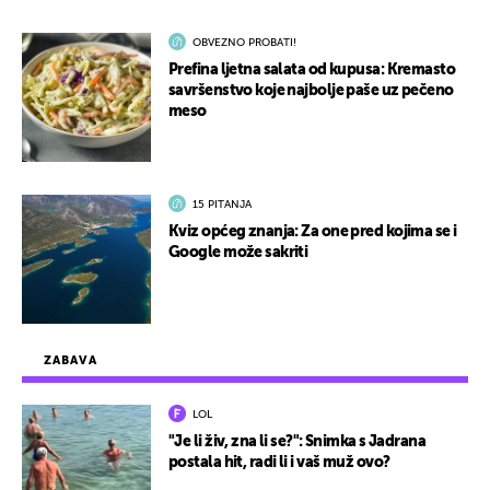
OBVEZNO PROBATI!
Prefina ljetna salata od kupusa: Kremasto
savršenstvo koje najbolje paše uz pečeno
meso
15 PITANJA
Kviz općeg znanja: Za one pred kojima se i
Google može sakriti
ZABAVA
LOL
"Je li živ, zna li se?": Snimka s Jadrana
postala hit, radi li i vaš muž ovo?