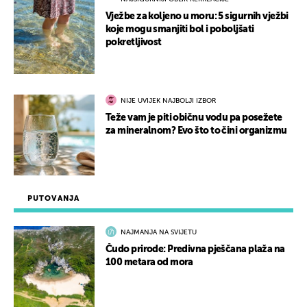
Vježbe za koljeno u moru: 5 sigurnih vježbi
koje mogu smanjiti bol i poboljšati
pokretljivost
NIJE UVIJEK NAJBOLJI IZBOR
Teže vam je piti običnu vodu pa posežete
za mineralnom? Evo što to čini organizmu
PUTOVANJA
NAJMANJA NA SVIJETU
Čudo prirode: Predivna pješčana plaža na
100 metara od mora