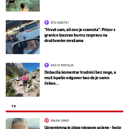
ŠTO KAŽETE?
"Hrvat sam, ali ovo je sramota": Prizor s
granice izazvao burnu raspravu na
društvenim mrežama
KAO IZ PIŠTOLJA
Dobacila komentar trudnici bez noge, a
muž ispalio odgovor kao da je samo
čekao…
TV
DALEKI GRAD
Uznemirena je zbog njegove ucjene - hoće