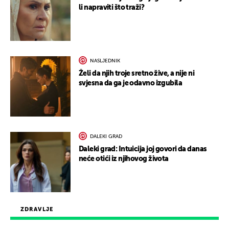
li napraviti što traži?
NASLJEDNIK
Želi da njih troje sretno žive, a nije ni
svjesna da ga je odavno izgubila
DALEKI GRAD
Daleki grad: Intuicija joj govori da danas
neće otići iz njihovog života
ZDRAVLJE