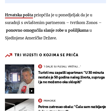
Hrvatska pošta
priopćila je u ponedjeljak da je u
suradnji s ovlaštenim partnerom – tvrtkom Zonos –
ponovno omogućila slanje robe u pošiljkama
u
Sjedinjene Američke Države.
TRI VIJESTI O KOJIMA SE PRIČA
"I DALJE SU PLESALI, VRIŠTALI..."
Turisti mu zapalili apartman: "U 30 minuta
nestalo je 50 godina našeg života, supruga
i ja ne možemo oka sklopiti"
PRIMORJE
Potres zatresao obalu: "Čula sam razbijanje