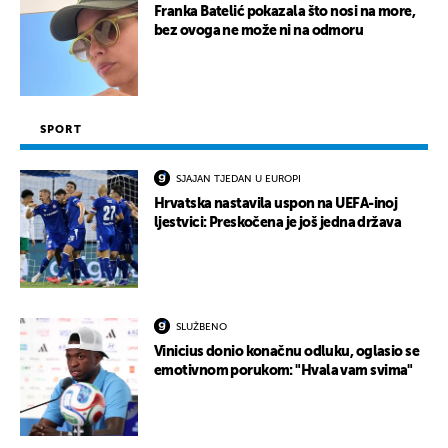
Franka Batelić pokazala što nosi na more,
bez ovoga ne može ni na odmoru
SPORT
SJAJAN TJEDAN U EUROPI
Hrvatska nastavila uspon na UEFA-inoj
ljestvici: Preskočena je još jedna država
SLUŽBENO
Vinicius donio konačnu odluku, oglasio se
emotivnom porukom: "Hvala vam svima"