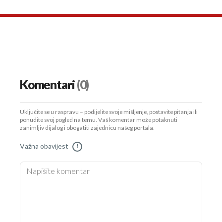
Komentari
(0)
Uključite se u raspravu – podijelite svoje mišljenje, postavite pitanja ili
ponudite svoj pogled na temu. Vaš komentar može potaknuti
zanimljiv dijalog i obogatiti zajednicu našeg portala.
Važna obavijest
!