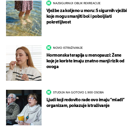
NAJSIGURNIJI OBLIK REKREACIJE
Vježbe za koljeno u moru: 5 sigurnih vježbi
koje mogu smanjiti bol i poboljšati
pokretljivost
NOVO ISTRAŽIVANJE
Hormonska terapija u menopauzi: Žene
koje je koriste imaju znatno manji rizik od
ovoga
STUDIJA NA GOTOVO 1.900 OSOBA
Ljudi koji redovito rade ovo imaju “mlađi”
organizam, pokazuje istraživanje