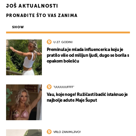
JOŠ AKTUALNOSTI
PRONAĐITE ŠTO VAS ZANIMA
SHOW
U 27. GODINI
Preminula je mlada influencerica koju je
pratilo više od milijun ljudi, dugo se borila s
opakom bolešću
"UUUUUUFFFF"
Vau, koje noge! Ružičasti badić istaknuo je
najbolje adute Maje Šuput
VRLO ZANIMLJIVO!