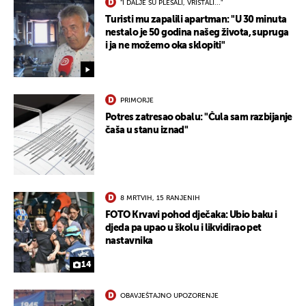
"I DALJE SU PLESALI, VRIŠTALI..."
Turisti mu zapalili apartman: "U 30 minuta
nestalo je 50 godina našeg života, supruga
i ja ne možemo oka sklopiti"
PRIMORJE
Potres zatresao obalu: "Čula sam razbijanje
čaša u stanu iznad"
8 MRTVIH, 15 RANJENIH
FOTO Krvavi pohod dječaka: Ubio baku i
djeda pa upao u školu i likvidirao pet
nastavnika
14
OBAVJEŠTAJNO UPOZORENJE