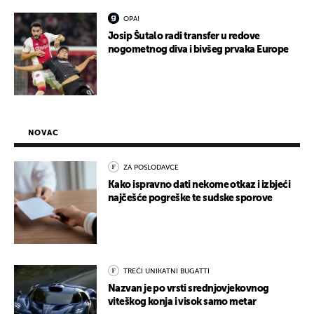
OPA!
Josip Šutalo radi transfer u redove
nogometnog diva i bivšeg prvaka Europe
NOVAC
ZA POSLODAVCE
Kako ispravno dati nekome otkaz i izbjeći
najčešće pogreške te sudske sporove
TREĆI UNIKATNI BUGATTI
Nazvan je po vrsti srednjovjekovnog
viteškog konja i visok samo metar