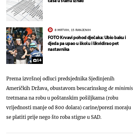
čaša u stanu iznad"
8 MRTVIH, 15 RANJENIH
FOTO Krvavi pohod dječaka: Ubio baku i
djeda pa upao u školu i likvidirao pet
nastavnika
14
Prema izvršnoj odluci predsjednika Sjedinjenih
Američkih Država, obustavom bescarinskog
de minimis
tretmana na robu u poštanskim pošiljkama (robu
vrijednosti manje od 800 dolara) carine/porezi moraju
se platiti prije nego što roba stigne u SAD.