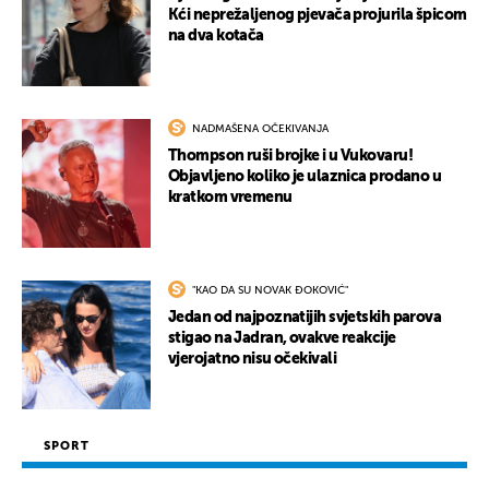
Kći neprežaljenog pjevača projurila špicom
na dva kotača
NADMAŠENA OČEKIVANJA
UKLJUČITE NOTIFIKACIJE
Thompson ruši brojke i u Vukovaru!
Objavljeno koliko je ulaznica prodano u
kratkom vremenu
"KAO DA SU NOVAK ĐOKOVIĆ"
Jedan od najpoznatijih svjetskih parova
stigao na Jadran, ovakve reakcije
vjerojatno nisu očekivali
SPORT