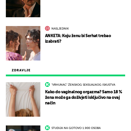
NASLJEDNIK
ANKETA: Koju ženu bi Serhat trebao
izabrati?
ZDRAVLJE
"VRHUNAC" ŽENSKOG SEKSUALNOG ISKUSTVA
Kako do vaginalnog orgazma? Samo 18 %
žena može ga doživjeti isključivo na ovaj
način
STUDIJA NA GOTOVO 1.900 OSOBA