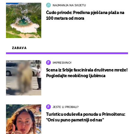
NAJMANJA NA SVIJETU
Čudo prirode: Predivna pješčana plaža na
100 metara od mora
ZABAVA
IMPRESIVNO!
Scena iz Srbije fascinirala društvene mreže!
Pogledajte neobičnog ljubimca
JESTE LI PROBALI?
Turisticu oduševila ponuda u Primoštenu:
"Oni su puno pametniji od nas"