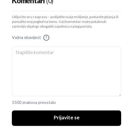
Komentari
(0)
Uključite se u raspravu – podijelite svoje mišljenje, postavite pitanja ili
ponudite svoj pogled na temu. Vaš komentar može potaknuti
zanimljiv dijalog i obogatiti zajednicu našeg portala.
Važna obavijest
!
1500 znakova preostalo
Prijavite se