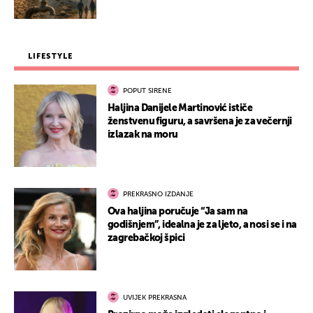
LIFESTYLE
POPUT SIRENE
Haljina Danijele Martinović ističe
ženstvenu figuru, a savršena je za večernji
izlazak na moru
PREKRASNO IZDANJE
Ova haljina poručuje “Ja sam na
godišnjem”, idealna je za ljeto, a nosi se i na
zagrebačkoj špici
UVIJEK PREKRASNA