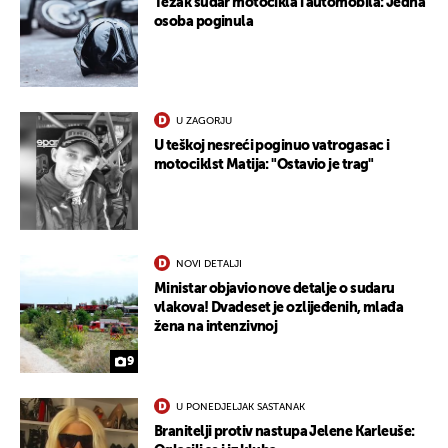
Težak sudar motocikla i automobila: Jedna
osoba poginula
U ZAGORJU
U teškoj nesreći poginuo vatrogasac i
motociklst Matija: "Ostavio je trag"
NOVI DETALJI
Ministar objavio nove detalje o sudaru
vlakova! Dvadeset je ozlijeđenih, mlađa
žena na intenzivnoj
9
U PONEDJELJAK SASTANAK
Branitelji protiv nastupa Jelene Karleuše: