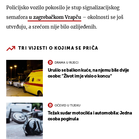
Policijsko vozilo pokosilo je stup signalizacijskog
semafora
u zagrebačkom Vrapču
– okolnosti se još
utvrđuju, a srećom nije bilo ozlijeđenih.
TRI VIJESTI O KOJIMA SE PRIČA
DRAMA U RIJECI
Urušio se balkon kuće, na njemu bile dvije
osobe: "Život im je visio o koncu"
OČEVID U TIJEKU
Težak sudar motocikla i automobila: Jedna
osoba poginula