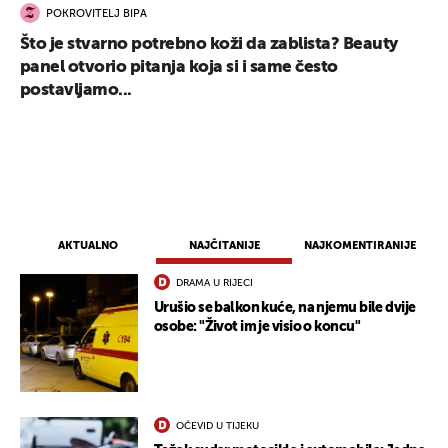
POKROVITELJ BIPA
Što je stvarno potrebno koži da zablista? Beauty
panel otvorio pitanja koja si i same često
postavljamo...
AKTUALNO
NAJČITANIJE
NAJKOMENTIRANIJE
DRAMA U RIJECI
Urušio se balkon kuće, na njemu bile dvije
osobe: "Život im je visio o koncu"
OČEVID U TIJEKU