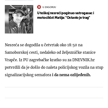
U ZAGORJU
U teškoj nesreći poginuo vatrogasac i
motociklst Matija: "Ostavio je trag"
Nesreća se dogodila u četvrtak oko 18:50 na
Samoborskoj cesti, nedaleko od željezničke stanice
Vrapče. Iz PU zagrebačke kratko su za DNEVNIK.hr
potvrdili da je došlo do naleta policijskog vozila na stup
signalizacijskog semafora
i da nema ozlijeđenih.