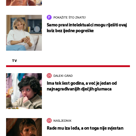
POKAŽITE ŠTO ZNATE!
Samo pravi intelektualci mogu riješiti ovaj
kviz bez ijedne pogreške
TV
DALEKI GRAD
Ima tek šest godina, a već je jedan od
najnagrađivanijih dječjih glumaca
NASLJEDNIK
Rade mu iza leđa, a on toga nije svjestan