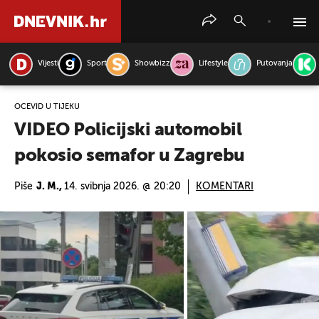
Vijesti
Sport
Showbizz
Lifestyle
Putovanja
PRETRAŽITE VIJESTI
OČEVID U TIJEKU
VIDEO Policijski automobil
pokosio semafor u Zagrebu
Piše
J. M.,
14. svibnja 2026. @ 20:20
KOMENTARI