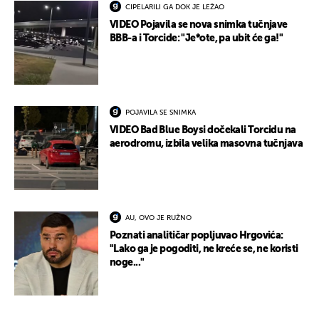
CIPELARILI GA DOK JE LEŽAO
VIDEO Pojavila se nova snimka tučnjave
BBB-a i Torcide: "Je*ote, pa ubit će ga!"
POJAVILA SE SNIMKA
VIDEO Bad Blue Boysi dočekali Torcidu na
aerodromu, izbila velika masovna tučnjava
AU, OVO JE RUŽNO
Poznati analitičar popljuvao Hrgovića:
"Lako ga je pogoditi, ne kreće se, ne koristi
noge..."