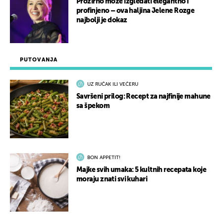
Prozirno može izgledati elegantno i
profinjeno – ova haljina Jelene Rozge
najbolji je dokaz
PUTOVANJA
UZ RUČAK ILI VEČERU
Savršeni prilog: Recept za najfinije mahune
sa špekom
BON APPETIT!
Majke svih umaka: 5 kultnih recepata koje
moraju znati svi kuhari