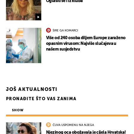
Oglasili se i iz kluba
ŠIRE GA KOMARCI
Više od 240 osoba diljem Europe zaraženo
opasnim virusom: Najviše slučajeva u
našem susjedstvu
JOŠ AKTUALNOSTI
PRONAĐITE ŠTO VAS ZANIMA
SHOW
ČUVA USPOMENU NA NJEGA
Njezinog oca obožavala je cijela Hrvatska!