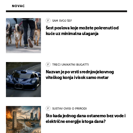
NOVAC
SAM SVOJ ŠEF
Šest poslova koje možete pokrenuti od
kuće uz minimalna ulaganja
TREĆI UNIKATNI BUGATTI
Nazvan je po vrsti srednjovjekovnog
viteškog konja i visok samo metar
SUSTAV OVISI O PRIRODI
Što kada jednog dana ostanemo bez vode i
električne energije istoga dana?