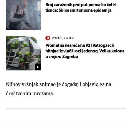
Broj zaraženih prvi put premašio četiri
tisuće: Širi se smrtonosna epidemija
VOZAČI, OPREZ!
Prometna nesreća na A1! Vatrogasci i
hitnjaci izvlačili ozlijeđenog. Velika kolona
u smjeru Zagreba
Njihov vršnjak snimao je događaj i objavio ga na
društvenim mrežama.