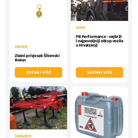
1,00 €
PB Performance - najbrži
i najpovoljniji otkup vozila
u Hrvatskoj!
130,00 €
Zlatni privjesak Šibenski
Botun
SAZNAJ VIŠE
SAZNAJ VIŠE
3.500,00 €