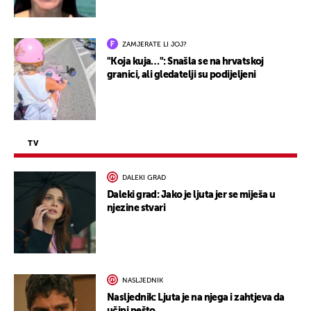
ZAMJERATE LI JOJ?
"Koja kuja…": Snašla se na hrvatskoj
granici, ali gledatelji su podijeljeni
TV
DALEKI GRAD
Daleki grad: Jako je ljuta jer se miješa u
njezine stvari
NASLJEDNIK
Nasljednik: Ljuta je na njega i zahtjeva da