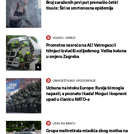
Broj zaraženih prvi put premašio četiri
tisuće: Širi se smrtonosna epidemija
VOZAČI, OPREZ!
Prometna nesreća na A1! Vatrogasci i
hitnjaci izvlačili ozlijeđenog. Velika kolona
u smjeru Zagreba
OBAVJEŠTAJNO UPOZORENJE
Uzbuna na istoku Europe: Rusija bi mogla
napasti, a poznato i kada! Moguć i kopneni
upad u članicu NATO-a
UŽAS NA BRAČU
Grupa maltretirala mladića zbog motiva na