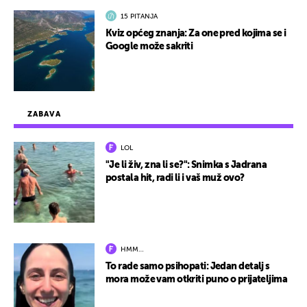
15 PITANJA
Kviz općeg znanja: Za one pred kojima se i
Google može sakriti
ZABAVA
LOL
"Je li živ, zna li se?": Snimka s Jadrana
postala hit, radi li i vaš muž ovo?
HMM…
To rade samo psihopati: Jedan detalj s
mora može vam otkriti puno o prijateljima