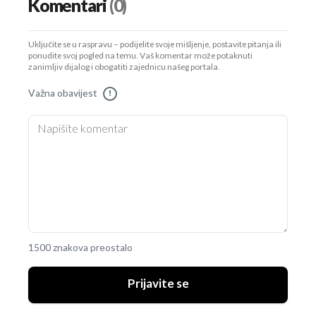
Komentari
(0)
Uključite se u raspravu – podijelite svoje mišljenje, postavite pitanja ili
ponudite svoj pogled na temu. Vaš komentar može potaknuti
zanimljiv dijalog i obogatiti zajednicu našeg portala.
Važna obavijest
!
1500 znakova preostalo
Prijavite se