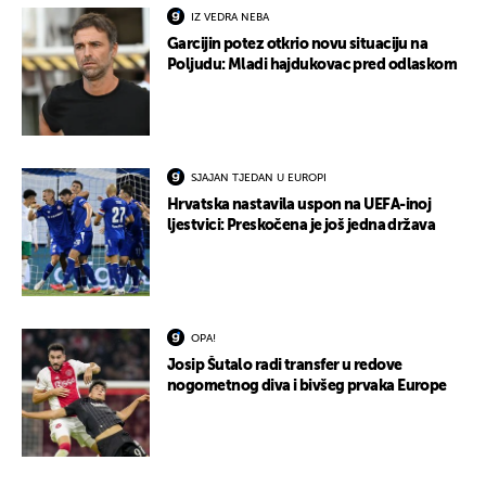
IZ VEDRA NEBA
Garcijin potez otkrio novu situaciju na
Poljudu: Mladi hajdukovac pred odlaskom
SJAJAN TJEDAN U EUROPI
Hrvatska nastavila uspon na UEFA-inoj
ljestvici: Preskočena je još jedna država
OPA!
Josip Šutalo radi transfer u redove
nogometnog diva i bivšeg prvaka Europe