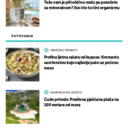
Teže vam je piti običnu vodu pa posežete
za mineralnom? Evo što to čini organizmu
PUTOVANJA
OBVEZNO PROBATI!
Prefina ljetna salata od kupusa: Kremasto
savršenstvo koje najbolje paše uz pečeno
meso
NAJMANJA NA SVIJETU
Čudo prirode: Predivna pješčana plaža na
100 metara od mora