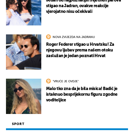
Jedan od najpoznatijih svjetskih parova
stigao na Jadran, ovakve reakcije
vjerojatno nisu očekivali
NOVA ZVIJEZDA NA JADRANU
Roger Federer stigao u Hrvatsku! Za
njegovu ljubav prema našem otoku
zaslužan je jedan poznati Hrvat
"VRUĆE JE OVDJE"
Malo tko zna da je bila misica! Badić je
istaknuo besprijekornu figuru zgodne
voditeljice
SPORT