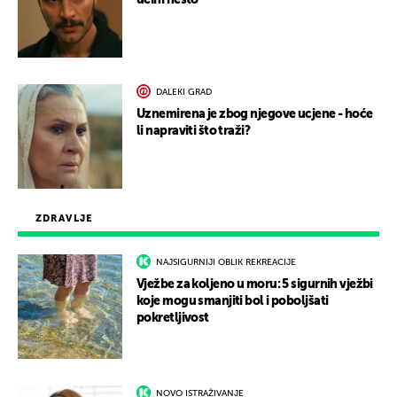
učini nešto
DALEKI GRAD
Uznemirena je zbog njegove ucjene - hoće
li napraviti što traži?
ZDRAVLJE
NAJSIGURNIJI OBLIK REKREACIJE
Vježbe za koljeno u moru: 5 sigurnih vježbi
koje mogu smanjiti bol i poboljšati
pokretljivost
NOVO ISTRAŽIVANJE