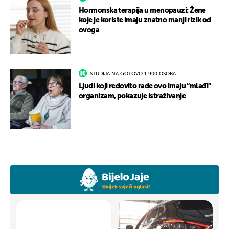
Hormonska terapija u menopauzi: Žene
koje je koriste imaju znatno manji rizik od
ovoga
STUDIJA NA GOTOVO 1.900 OSOBA
Ljudi koji redovito rade ovo imaju “mlađi”
organizam, pokazuje istraživanje