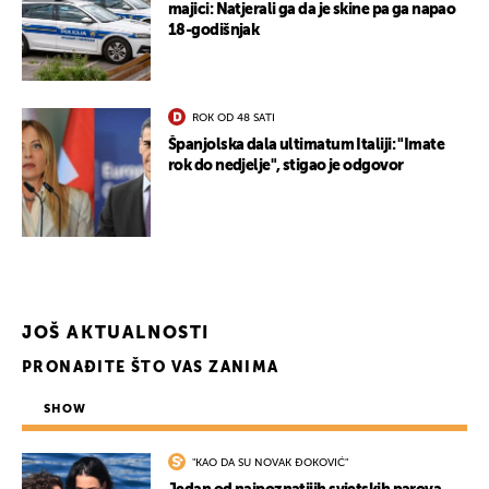
majici: Natjerali ga da je skine pa ga napao
18-godišnjak
ROK OD 48 SATI
Španjolska dala ultimatum Italiji: "Imate
UKLJUČITE NOTIFIKACIJE
rok do nedjelje", stigao je odgovor
JOŠ AKTUALNOSTI
PRONAĐITE ŠTO VAS ZANIMA
SHOW
"KAO DA SU NOVAK ĐOKOVIĆ"