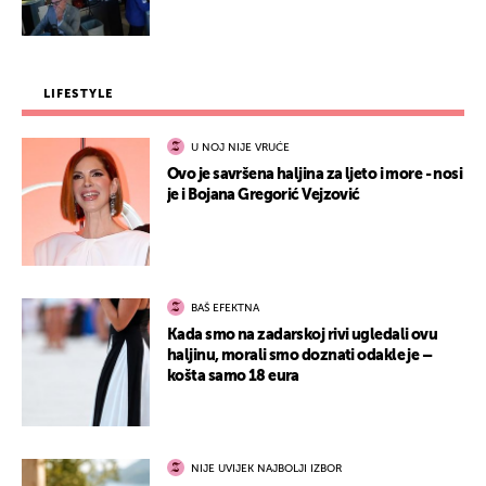
LIFESTYLE
U NOJ NIJE VRUĆE
Ovo je savršena haljina za ljeto i more - nosi
je i Bojana Gregorić Vejzović
BAŠ EFEKTNA
Kada smo na zadarskoj rivi ugledali ovu
haljinu, morali smo doznati odakle je –
košta samo 18 eura
NIJE UVIJEK NAJBOLJI IZBOR