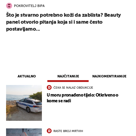
POKROVITELJ BIPA
Što je stvarno potrebno koži da zablista? Beauty
panel otvorio pitanja koja si i same često
postavljamo...
AKTUALNO
NAJČITANIJE
NAJKOMENTIRANIJE
ČEKA SE NALAZ OBDUKCIJE
U moru pronađeno tijelo: Otkriveno o
kome se radi
RASTE BROJ MRTVIH