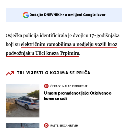
Dodajte DNEVNIK.hr u omiljeni Google izvor
Osječka policija identificirala je dvojicu 17-godišnjaka
koji su
električnim romobilima u nedjelju vozili kroz
podvožnjak u Ulici kneza Trpimira
.
TRI VIJESTI O KOJIMA SE PRIČA
ČEKA SE NALAZ OBDUKCIJE
U moru pronađeno tijelo: Otkriveno o
kome se radi
RASTE BROJ MRTVIH