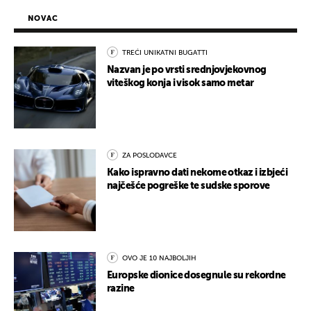
NOVAC
TREĆI UNIKATNI BUGATTI
Nazvan je po vrsti srednjovjekovnog
viteškog konja i visok samo metar
ZA POSLODAVCE
Kako ispravno dati nekome otkaz i izbjeći
najčešće pogreške te sudske sporove
OVO JE 10 NAJBOLJIH
Europske dionice dosegnule su rekordne
razine