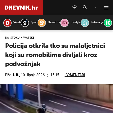
Vijesti
Sport
Showbizz
Lifestyle
Putovanja
PRETRAŽITE VIJESTI
NA ISTOKU HRVATSKE
Policija otkrila tko su maloljetnici
koji su romobilima divljali kroz
podvožnjak
Piše
I. B.,
10. lipnja 2026. @ 13:15
KOMENTARI