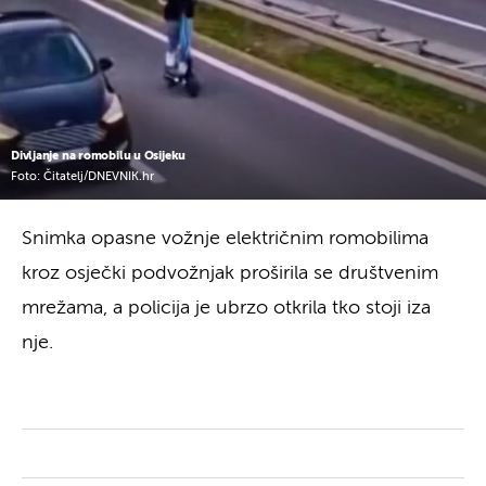
Divljanje na romobilu u Osijeku
Foto: Čitatelj/DNEVNIK.hr
Snimka opasne vožnje električnim romobilima
kroz osječki podvožnjak proširila se društvenim
mrežama, a policija je ubrzo otkrila tko stoji iza
nje.