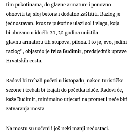
tim pukotinama, do glavne armature i ponovno
obnoviti taj sloj betona i dodatno zaštititi. Razlog je
jednostavan, kroz te pukotine ulazi sol i vlaga, koja
bi ubrzano u idućih 20, 30 godina uništila
glavnu armaturu tih stupova, pilona. I to je, evo, jedini
razlog", objasnio je
Ivica Budimir
, predsjednik uprave
Hrvatskih cesta.
Radovi bi trebali
početi u listopadu
, nakon turističke
sezone i trebali bi trajati do početka iduće. Radovi će,
kaže Budimir, minimalno utjecati na promet i neće biti
zatvaranja mosta.
Na mostu su uočeni i još neki manji nedostaci.