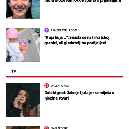
mora može vam otkriti puno o prijateljima
ZAMJERATE LI JOJ?
"Koja kuja…": Snašla se na hrvatskoj
granici, ali gledatelji su podijeljeni
TV
DALEKI GRAD
Daleki grad: Jako je ljuta jer se miješa u
njezine stvari
NASLJEDNIK