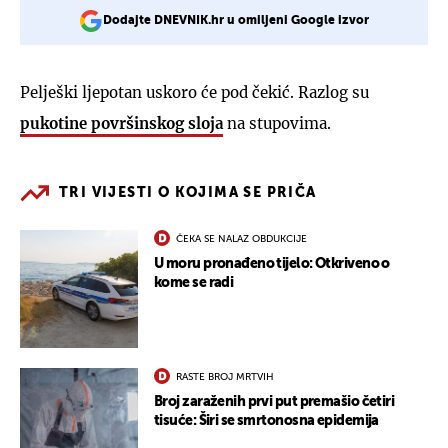
Dodajte DNEVNIK.hr u omiljeni Google izvor
Pelješki ljepotan uskoro će pod čekić. Razlog su
pukotine površinskog sloja
na stupovima.
TRI VIJESTI O KOJIMA SE PRIČA
ČEKA SE NALAZ OBDUKCIJE
U moru pronađeno tijelo: Otkriveno o
kome se radi
RASTE BROJ MRTVIH
Broj zaraženih prvi put premašio četiri
tisuće: Širi se smrtonosna epidemija