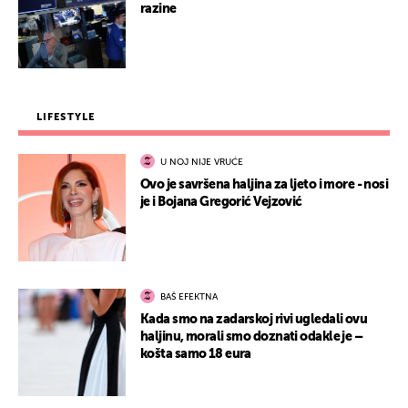
razine
LIFESTYLE
U NOJ NIJE VRUĆE
Ovo je savršena haljina za ljeto i more - nosi
je i Bojana Gregorić Vejzović
BAŠ EFEKTNA
Kada smo na zadarskoj rivi ugledali ovu
haljinu, morali smo doznati odakle je –
košta samo 18 eura