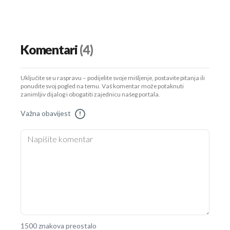
Komentari
(4)
Uključite se u raspravu – podijelite svoje mišljenje, postavite pitanja ili
ponudite svoj pogled na temu. Vaš komentar može potaknuti
zanimljiv dijalog i obogatiti zajednicu našeg portala.
Važna obavijest
!
1500 znakova preostalo