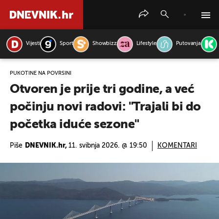
Vijesti
Sport
Showbizz
Lifestyle
Putovanja
PRETRAŽITE VIJESTI
PUKOTINE NA POVRŠINI
Otvoren je prije tri godine, a već
počinju novi radovi: "Trajali bi do
početka iduće sezone"
Piše
DNEVNIK.hr,
11. svibnja 2026. @ 19:50
KOMENTARI