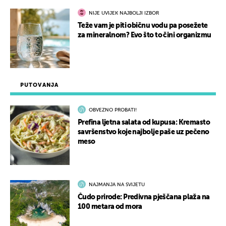
NIJE UVIJEK NAJBOLJI IZBOR
Teže vam je piti običnu vodu pa posežete
za mineralnom? Evo što to čini organizmu
PUTOVANJA
OBVEZNO PROBATI!
Prefina ljetna salata od kupusa: Kremasto
savršenstvo koje najbolje paše uz pečeno
meso
NAJMANJA NA SVIJETU
Čudo prirode: Predivna pješčana plaža na
100 metara od mora