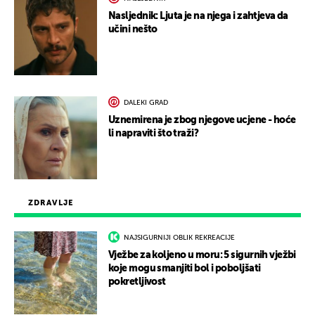
Nasljednik: Ljuta je na njega i zahtjeva da
učini nešto
DALEKI GRAD
Uznemirena je zbog njegove ucjene - hoće
li napraviti što traži?
ZDRAVLJE
NAJSIGURNIJI OBLIK REKREACIJE
Vježbe za koljeno u moru: 5 sigurnih vježbi
koje mogu smanjiti bol i poboljšati
pokretljivost