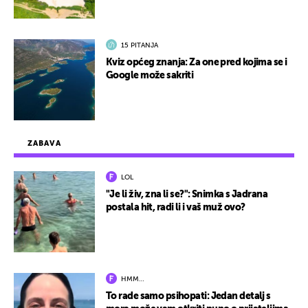
15 PITANJA
Kviz općeg znanja: Za one pred kojima se i
Google može sakriti
ZABAVA
LOL
"Je li živ, zna li se?": Snimka s Jadrana
postala hit, radi li i vaš muž ovo?
HMM…
To rade samo psihopati: Jedan detalj s