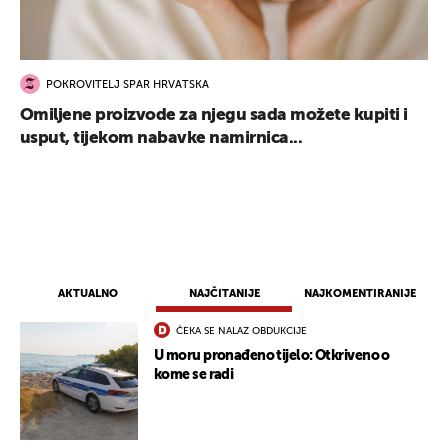
POKROVITELJ SPAR HRVATSKA
Omiljene proizvode za njegu sada možete kupiti i
usput, tijekom nabavke namirnica...
AKTUALNO
NAJČITANIJE
NAJKOMENTIRANIJE
ČEKA SE NALAZ OBDUKCIJE
U moru pronađeno tijelo: Otkriveno o
UKLJUČITE NOTIFIKACIJE
kome se radi