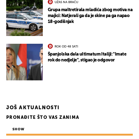
UŽAS NA BRAČU
Grupa maltretirala mladića zbog motiva na
majici: Natjerali ga da je skine pa ga napao
18-godišnjak
ROK OD 48 SATI
Španjolska dala ultimatum Italiji: "Imate
rok do nedjelje", stigao je odgovor
JOŠ AKTUALNOSTI
PRONAĐITE ŠTO VAS ZANIMA
SHOW