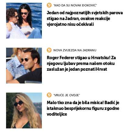
"KAO DA SU NOVAK ĐOKOVIĆ"
Jedan od najpoznatijih svjetskih parova
stigao na Jadran, ovakve reakcije
vjerojatno nisu očekivali
NOVA ZVIJEZDA NA JADRANU
Roger Federer stigao u Hrvatsku! Za
njegovu ljubav prema našem otoku
zaslužan je jedan poznati Hrvat
"VRUĆE JE OVDJE"
Malo tko zna da je bila misica! Badić je
istaknuo besprijekornu figuru zgodne
voditeljice