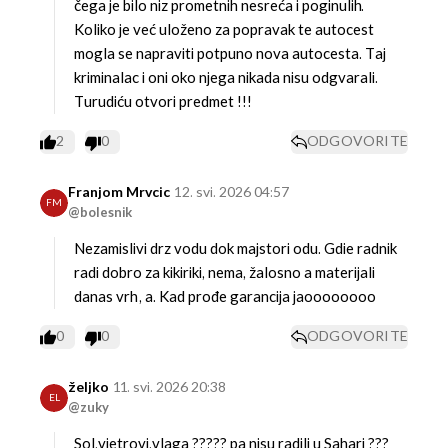
čega je bilo niz prometnih nesreća i poginulih.
Koliko je već uloženo za popravak te autocest
mogla se napraviti potpuno nova autocesta. Taj
kriminalac i oni oko njega nikada nisu odgvarali.
Turudiću otvori predmet !!!
2
0
ODGOVORITE
Franjom Mrvcic
12. svi. 2026 04:57
FM
@bolesnik
Nezamislivi drz vodu dok majstori odu. Gdie radnik
radi dobro za kikiriki, nema, žalosno a materijali
danas vrh, a. Kad prođe garancija jaoooooooo
0
0
ODGOVORITE
željko
11. svi. 2026 20:38
EL
@zuky
Sol,vjetrovi,vlaga ????? pa nisu radili u Sahari ???