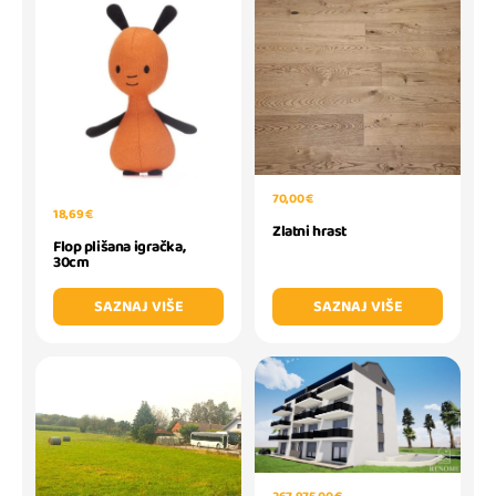
70,00 €
18,69 €
Zlatni hrast
Flop plišana igračka,
30cm
SAZNAJ VIŠE
SAZNAJ VIŠE