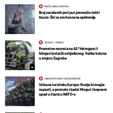
RASTE BROJ MRTVIH
Broj zaraženih prvi put premašio četiri
tisuće: Širi se smrtonosna epidemija
VOZAČI, OPREZ!
Prometna nesreća na A1! Vatrogasci i
hitnjaci izvlačili ozlijeđenog. Velika kolona
u smjeru Zagreba
OBAVJEŠTAJNO UPOZORENJE
Uzbuna na istoku Europe: Rusija bi mogla
napasti, a poznato i kada! Moguć i kopneni
upad u članicu NATO-a