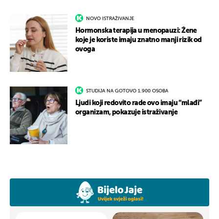
NOVO ISTRAŽIVANJE
Hormonska terapija u menopauzi: Žene
koje je koriste imaju znatno manji rizik od
ovoga
STUDIJA NA GOTOVO 1.900 OSOBA
Ljudi koji redovito rade ovo imaju “mlađi”
organizam, pokazuje istraživanje