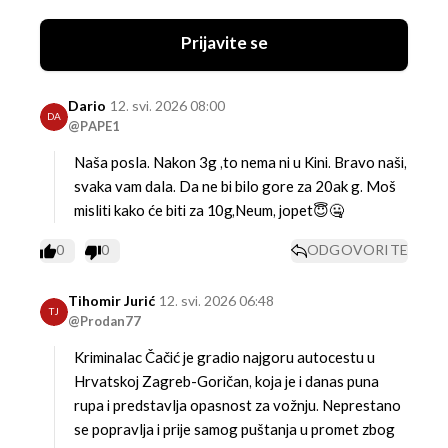
Prijavite se
Dario
12. svi. 2026 08:00
DA
@PAPE1
Naša posla. Nakon 3g ,to nema ni u Kini. Bravo naši,
svaka vam dala. Da ne bi bilo gore za 20ak g. Moš
misliti kako će biti za 10g,Neum, jopet😇🤐
0
0
ODGOVORITE
Tihomir Jurić
12. svi. 2026 06:48
TJ
@Prodan77
Kriminalac Čačić je gradio najgoru autocestu u
Hrvatskoj Zagreb-Goričan, koja je i danas puna
rupa i predstavlja opasnost za vožnju. Neprestano
se popravlja i prije samog puštanja u promet zbog