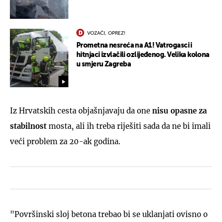
VOZAČI, OPREZ!
Prometna nesreća na A1! Vatrogasci i
hitnjaci izvlačili ozlijeđenog. Velika kolona
u smjeru Zagreba
Iz Hrvatskih cesta objašnjavaju da one
nisu opasne za
stabilnost
mosta, ali ih treba riješiti sada da ne bi imali
veći problem za 20-ak godina.
"Površinski sloj betona trebao bi se uklanjati ovisno o