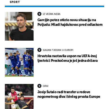
SPORT
IZ VEDRA NEBA
Garcijin potez otkrio novu situaciju na
Poljudu: Mladi hajdukovac pred odlaskom
SJAJAN TJEDAN U EUROPI
Hrvatska nastavila uspon na UEFA-inoj
ljestvici: Preskočena je još jedna država
OPA!
Josip Šutalo radi transfer u redove
nogometnog diva i bivšeg prvaka Europe