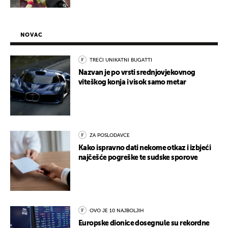
NOVAC
TREĆI UNIKATNI BUGATTI
Nazvan je po vrsti srednjovjekovnog
viteškog konja i visok samo metar
ZA POSLODAVCE
Kako ispravno dati nekome otkaz i izbjeći
najčešće pogreške te sudske sporove
OVO JE 10 NAJBOLJIH
Europske dionice dosegnule su rekordne