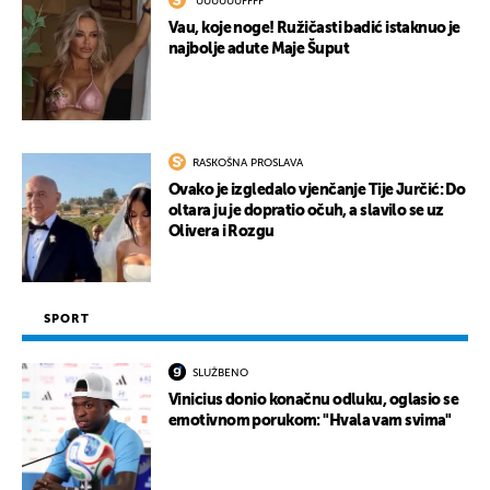
"UUUUUUFFFF"
Vau, koje noge! Ružičasti badić istaknuo je
najbolje adute Maje Šuput
RASKOŠNA PROSLAVA
Ovako je izgledalo vjenčanje Tije Jurčić: Do
oltara ju je dopratio očuh, a slavilo se uz
Olivera i Rozgu
SPORT
SLUŽBENO
Vinicius donio konačnu odluku, oglasio se
emotivnom porukom: "Hvala vam svima"