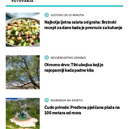
PUTOVANJA
GOTOVO ZA 15 MINUTA
Najbolja ljetna salata od graha: Brzinski
recept za dane kada je prevruće za kuhanje
NEVJEROJATNO OPASNO
Otrovno drvo: Tihi ubojica koji je
najopasniji kada padne kiša
NAJMANJA NA SVIJETU
Čudo prirode: Predivna pješčana plaža na
100 metara od mora