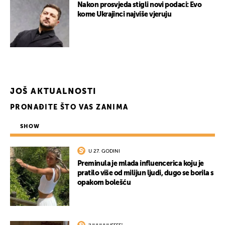
Nakon prosvjeda stigli novi podaci: Evo
kome Ukrajinci najviše vjeruju
JOŠ AKTUALNOSTI
PRONAĐITE ŠTO VAS ZANIMA
SHOW
U 27. GODINI
Preminula je mlada influencerica koju je
pratilo više od milijun ljudi, dugo se borila s
opakom bolešću