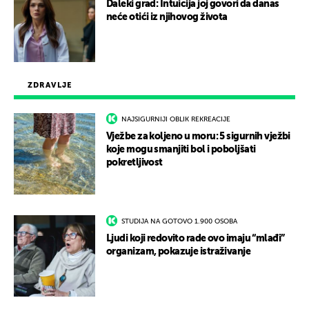
Daleki grad: Intuicija joj govori da danas
neće otići iz njihovog života
ZDRAVLJE
NAJSIGURNIJI OBLIK REKREACIJE
Vježbe za koljeno u moru: 5 sigurnih vježbi
koje mogu smanjiti bol i poboljšati
pokretljivost
STUDIJA NA GOTOVO 1.900 OSOBA
Ljudi koji redovito rade ovo imaju “mlađi”
organizam, pokazuje istraživanje