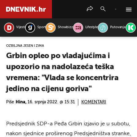
Vijesti
Sport
Showbizz
Lifestyle
Putovanja
PRETRAŽITE VIJESTI
OZBILJNA JESEN I ZIMA
Grbin opleo po vladajućima i
upozorio na nadolazeća teška
vremena: "Vlada se koncentrira
jedino na cijenu goriva"
Piše
Hina,
16. srpnja 2022. @ 15:31
KOMENTARI
Predsjednik SDP-a Peđa Grbin izjavio je u subotu,
nakon sjednice proširenog Predsjedništva stranke,