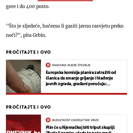
gore i do 400 posto.
''Što je sljedeće, hoćemo li gasiti javnu rasvjetu preko
noći?'', pita Grbin.
PROČITAJTE I OVO
MASOVNE MJERE ŠTEDNJE
Europska komisija planira zatražiti od
članica da smanje grijanje i hlađenje
javnih zgrada, građani poručuju:
"Odjenut ćemo pletene čarape i jakne"
PROČITAJTE I OVO
BUDUĆNOST ENERGETSKE KRIZE
Plin će u Njemačkoj biti triput skuplji: