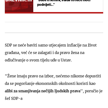
"Bude li nemira, vlada to neće moći
podnijeti..."
SDP se neće baviti samo utjecajem inflacije na život
građana, već će se zalagati i da pravo žena na
odlučivanje o svom tijelu uđe u Ustav.
''Žene imaju pravo na izbor, nećemo nikome dopustiti
da se pogoršanje ekonomskih okolnosti koristi kao
alibi za smanjivanja nečijih ljudskih prava
'', poručio je
šef SDP-a