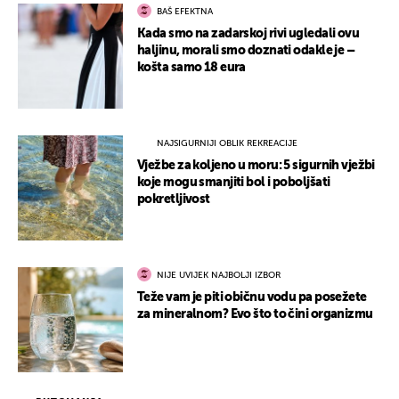
BAŠ EFEKTNA
Kada smo na zadarskoj rivi ugledali ovu
haljinu, morali smo doznati odakle je –
košta samo 18 eura
NAJSIGURNIJI OBLIK REKREACIJE
Vježbe za koljeno u moru: 5 sigurnih vježbi
koje mogu smanjiti bol i poboljšati
pokretljivost
NIJE UVIJEK NAJBOLJI IZBOR
Teže vam je piti običnu vodu pa posežete
za mineralnom? Evo što to čini organizmu