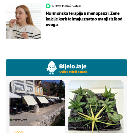
NOVO ISTRAŽIVANJE
Hormonska terapija u menopauzi: Žene
koje je koriste imaju znatno manji rizik od
ovoga
1,00 €