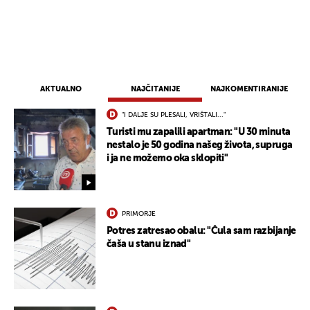
AKTUALNO
NAJČITANIJE
NAJKOMENTIRANIJE
"I DALJE SU PLESALI, VRIŠTALI..."
Turisti mu zapalili apartman: "U 30 minuta
nestalo je 50 godina našeg života, supruga
i ja ne možemo oka sklopiti"
UKLJUČITE NOTIFIKACIJE
PRIMORJE
Potres zatresao obalu: "Čula sam razbijanje
čaša u stanu iznad"