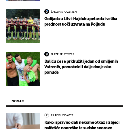
ŽALGIRIS RAZBIJEN
Golijada u Litvi: Hajduku petarda i velika
prednost uoči uzvrata na Poljudu
SLAŽE SE STOŽER
Daliću će se pridružiti jedan od omiljenih
Vatrenih, pomoćnici i dalje dvoje oko
ponude
NOVAC
ZA POSLODAVCE
Kako ispravno dati nekome otkaz i izbjeći
najčešće pogreške te sudske sporove