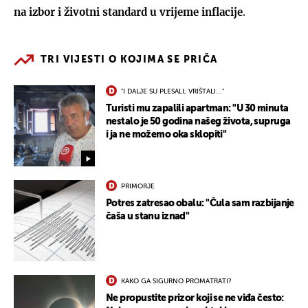
na izbor i životni standard u vrijeme inflacije
.
TRI VIJESTI O KOJIMA SE PRIČA
"I DALJE SU PLESALI, VRIŠTALI..."
Turisti mu zapalili apartman: "U 30 minuta
nestalo je 50 godina našeg života, supruga
i ja ne možemo oka sklopiti"
PRIMORJE
Potres zatresao obalu: "Čula sam razbijanje
čaša u stanu iznad"
KAKO GA SIGURNO PROMATRATI?
Ne propustite prizor koji se ne viđa često: