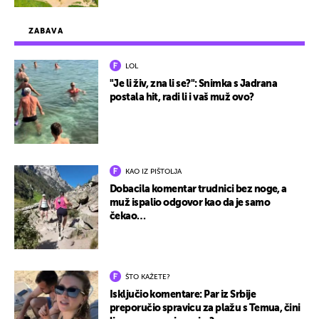
ZABAVA
LOL
"Je li živ, zna li se?": Snimka s Jadrana
postala hit, radi li i vaš muž ovo?
KAO IZ PIŠTOLJA
Dobacila komentar trudnici bez noge, a
muž ispalio odgovor kao da je samo
čekao…
ŠTO KAŽETE?
Isključio komentare: Par iz Srbije
preporučio spravicu za plažu s Temua, čini