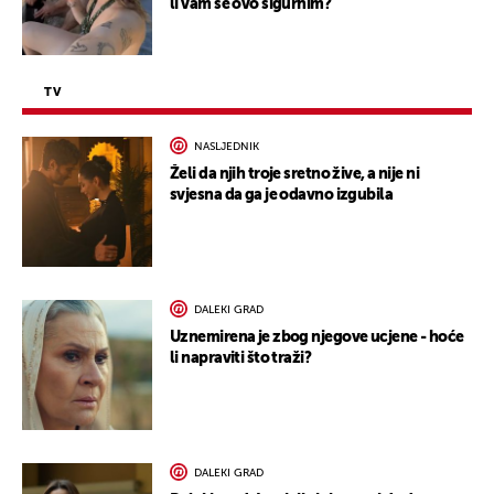
li vam se ovo sigurnim?
TV
NASLJEDNIK
Želi da njih troje sretno žive, a nije ni
svjesna da ga je odavno izgubila
DALEKI GRAD
Uznemirena je zbog njegove ucjene - hoće
li napraviti što traži?
DALEKI GRAD