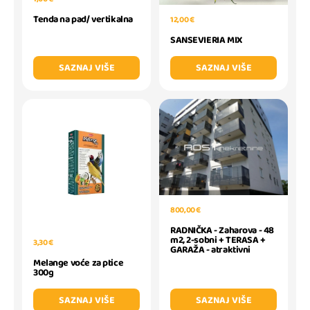
Tenda na pad/ vertikalna
12,00 €
SANSEVIERIA MIX
SAZNAJ VIŠE
SAZNAJ VIŠE
800,00 €
RADNIČKA - Zaharova - 48
m2, 2-sobni + TERASA +
3,30 €
GARAŽA - atraktivni
Melange voće za ptice
300g
SAZNAJ VIŠE
SAZNAJ VIŠE