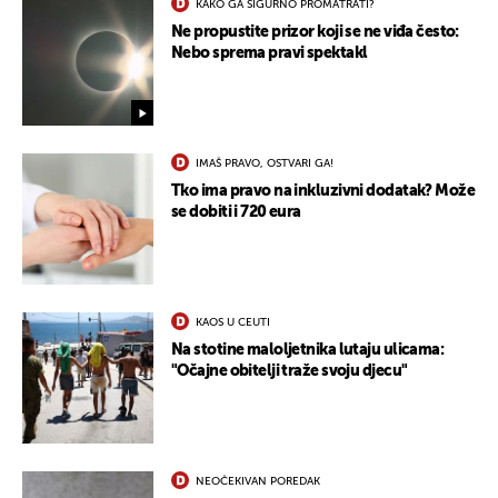
KAKO GA SIGURNO PROMATRATI?
Ne propustite prizor koji se ne viđa često:
Nebo sprema pravi spektakl
IMAŠ PRAVO, OSTVARI GA!
Tko ima pravo na inkluzivni dodatak? Može
se dobiti i 720 eura
KAOS U CEUTI
Na stotine maloljetnika lutaju ulicama:
"Očajne obitelji traže svoju djecu"
NEOČEKIVAN POREDAK