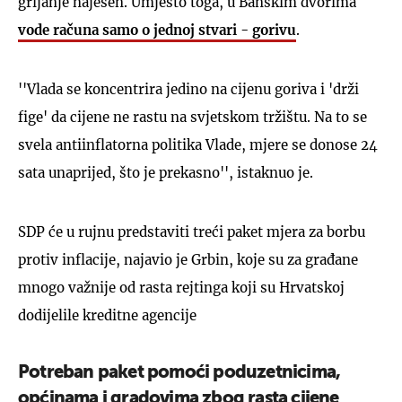
grijanje najesen. Umjesto toga, u Banskim dvorima
vode računa samo o jednoj stvari - gorivu
.
''Vlada se koncentrira jedino na cijenu goriva i 'drži
fige' da cijene ne rastu na svjetskom tržištu. Na to se
svela antiinflatorna politika Vlade, mjere se donose 24
sata unaprijed, što je prekasno'', istaknuo je.
SDP će u rujnu predstaviti treći paket mjera za borbu
protiv inflacije, najavio je Grbin, koje su za građane
mnogo važnije od rasta rejtinga koji su Hrvatskoj
dodijelile kreditne agencije
Potreban paket pomoći poduzetnicima,
općinama i gradovima zbog rasta cijene