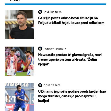
IZ VEDRA NEBA
Garcijin potez otkrio novu situaciju na
Poljudu: Mladi hajdukovac pred odlaskom
PONOVNI SUSRET?
Newcastle prodao tri glavna igrača, novi
trener uperio prstom u Hrvata: "Želim
njega!"
GDJE ĆE SAD?
U Dinamu je prošle godine predstavljen kao
mega transfer, danas je pao najniže u
karijeri