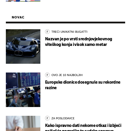
NOVAC
TREĆI UNIKATNI BUGATTI
Nazvan je po vrsti srednjovjekovnog
viteškog konja i visok samo metar
OVO JE 10 NAJBOLJIH
Europske dionice dosegnule su rekordne
razine
ZA POSLODAVCE
Kako ispravno dati nekome otkaz i izbjeći