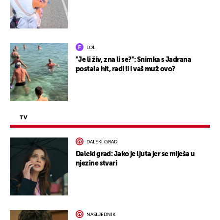
LOL
"Je li živ, zna li se?": Snimka s Jadrana
postala hit, radi li i vaš muž ovo?
TV
DALEKI GRAD
Daleki grad: Jako je ljuta jer se miješa u
njezine stvari
NASLJEDNIK