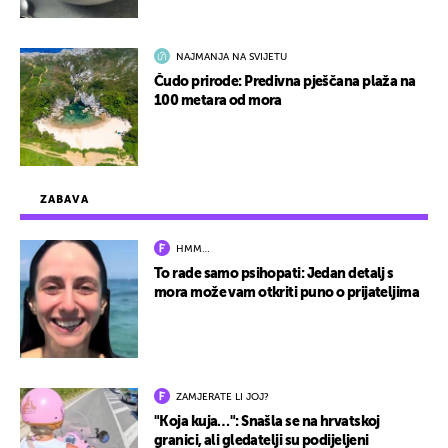
NAJMANJA NA SVIJETU
Čudo prirode: Predivna pješčana plaža na
100 metara od mora
ZABAVA
HMM…
To rade samo psihopati: Jedan detalj s
mora može vam otkriti puno o prijateljima
ZAMJERATE LI JOJ?
"Koja kuja…": Snašla se na hrvatskoj
granici, ali gledatelji su podijeljeni