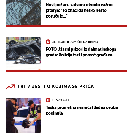
Novi požar u zatvoru otvorio važno
pitanje: "To znači da netko nešto
poručuje..."
AUTOMOBIL ZAVRŠIO NA KROVU
FOTO Užasni prizori iz dalmatinskoga
grada: Policija traži pomoć građana
TRI VIJESTI O KOJIMA SE PRIČA
U ZAGORJU
Teška prometna nesreća! Jedna osoba
poginula