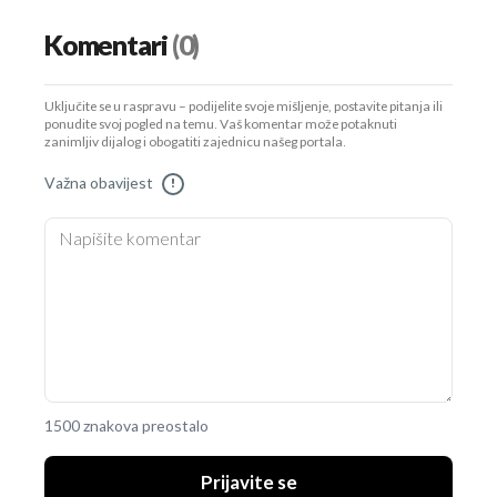
Komentari
(0)
Uključite se u raspravu – podijelite svoje mišljenje, postavite pitanja ili
ponudite svoj pogled na temu. Vaš komentar može potaknuti
zanimljiv dijalog i obogatiti zajednicu našeg portala.
Važna obavijest
!
1500 znakova preostalo
Prijavite se