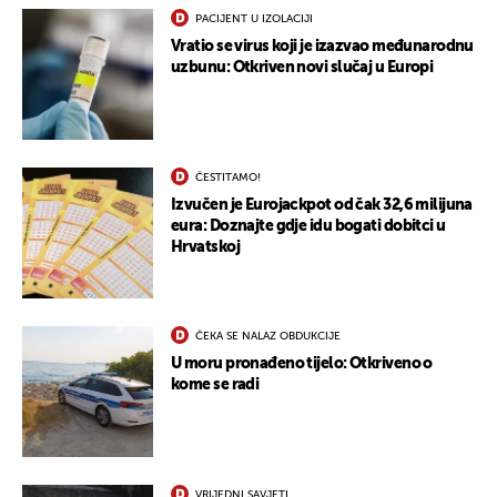
PACIJENT U IZOLACIJI
Vratio se virus koji je izazvao međunarodnu
uzbunu: Otkriven novi slučaj u Europi
ČESTITAMO!
UKLJUČITE NOTIFIKACIJE
Izvučen je Eurojackpot od čak 32,6 milijuna
eura: Doznajte gdje idu bogati dobitci u
Hrvatskoj
ČEKA SE NALAZ OBDUKCIJE
U moru pronađeno tijelo: Otkriveno o
kome se radi
VRIJEDNI SAVJETI