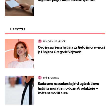
najčešće pogreške te sudske sporove
LIFESTYLE
U NOJ NIJE VRUĆE
Ovo je savršena haljina za ljeto i more - nosi
je i Bojana Gregorić Vejzović
BAŠ EFEKTNA
Kada smo na zadarskoj rivi ugledali ovu
haljinu, morali smo doznati odakle je –
košta samo 18 eura