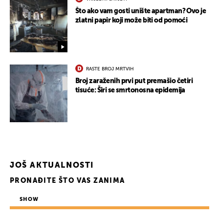
Što ako vam gosti unište apartman? Ovo je
zlatni papir koji može biti od pomoći
RASTE BROJ MRTVIH
Broj zaraženih prvi put premašio četiri
tisuće: Širi se smrtonosna epidemija
JOŠ AKTUALNOSTI
PRONAĐITE ŠTO VAS ZANIMA
SHOW