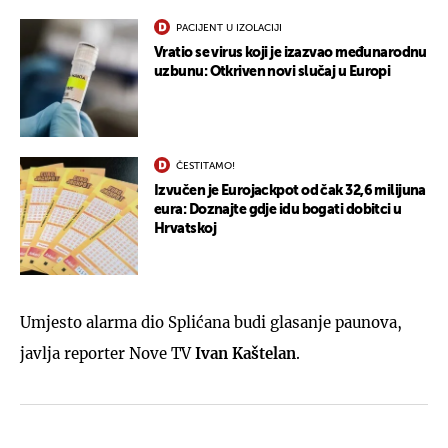
PACIJENT U IZOLACIJI
Vratio se virus koji je izazvao međunarodnu
uzbunu: Otkriven novi slučaj u Europi
ČESTITAMO!
Izvučen je Eurojackpot od čak 32,6 milijuna
eura: Doznajte gdje idu bogati dobitci u
Hrvatskoj
Umjesto alarma dio Splićana budi glasanje paunova,
javlja reporter Nove TV
Ivan Kaštelan
.