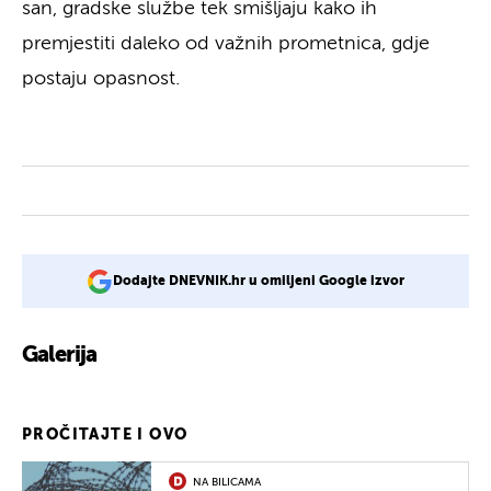
san, gradske službe tek smišljaju kako ih
premjestiti daleko od važnih prometnica, gdje
postaju opasnost.
Dodajte DNEVNIK.hr u omiljeni Google izvor
Galerija
1
PROČITAJTE I OVO
NA BILICAMA