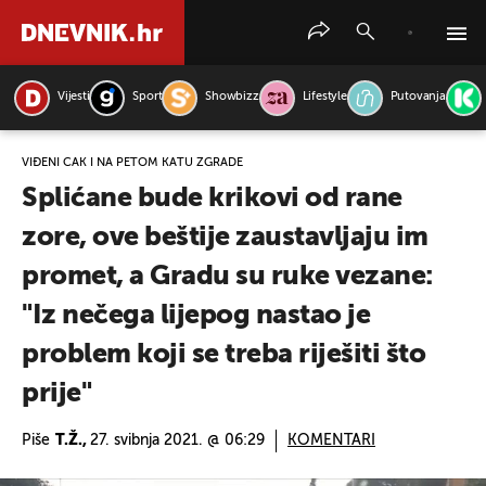
Vijesti
Sport
Showbizz
Lifestyle
Putovanja
PRETRAŽITE VIJESTI
VIĐENI ČAK I NA PETOM KATU ZGRADE
Splićane bude krikovi od rane
zore, ove beštije zaustavljaju im
promet, a Gradu su ruke vezane:
"Iz nečega lijepog nastao je
problem koji se treba riješiti što
prije"
Piše
T.Ž.,
27. svibnja 2021. @ 06:29
KOMENTARI