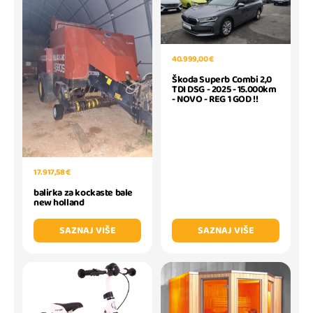
40.999,00 €
Škoda Superb Combi 2,0
TDI DSG - 2025 - 15.000km
- NOVO - REG 1 GOD !!
17.917,58 €
balirka za kockaste bale
new holland
SAZNAJ VIŠE
SAZNAJ VIŠE