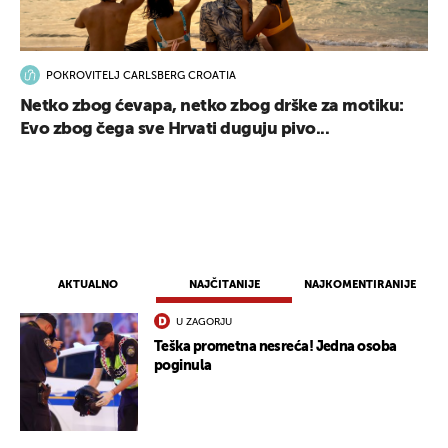
POKROVITELJ CARLSBERG CROATIA
Netko zbog ćevapa, netko zbog drške za motiku:
Evo zbog čega sve Hrvati duguju pivo...
AKTUALNO
NAJČITANIJE
NAJKOMENTIRANIJE
U ZAGORJU
Teška prometna nesreća! Jedna osoba
poginula