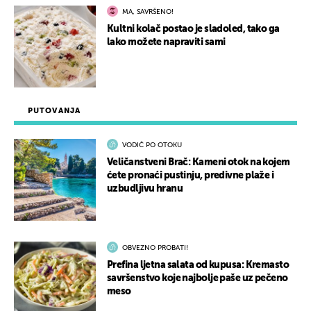
MA, SAVRŠENO!
Kultni kolač postao je sladoled, tako ga
lako možete napraviti sami
PUTOVANJA
VODIČ PO OTOKU
Veličanstveni Brač: Kameni otok na kojem
ćete pronaći pustinju, predivne plaže i
uzbudljivu hranu
OBVEZNO PROBATI!
Prefina ljetna salata od kupusa: Kremasto
savršenstvo koje najbolje paše uz pečeno
meso