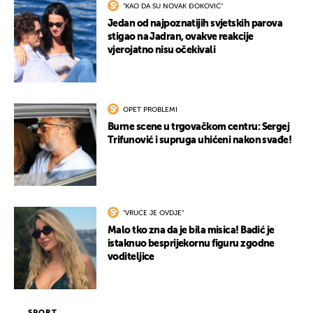
"KAO DA SU NOVAK ĐOKOVIĆ"
Jedan od najpoznatijih svjetskih parova
stigao na Jadran, ovakve reakcije
vjerojatno nisu očekivali
OPET PROBLEMI
Burne scene u trgovačkom centru: Sergej
Trifunović i supruga uhićeni nakon svađe!
"VRUĆE JE OVDJE"
Malo tko zna da je bila misica! Badić je
istaknuo besprijekornu figuru zgodne
voditeljice
SPORT