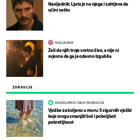
Nasljednik: Ljuta je na njega i zahtjeva da
učini nešto
NASLJEDNIK
Želi da njih troje sretno žive, a nije ni
svjesna da ga je odavno izgubila
ZDRAVLJE
NAJSIGURNIJI OBLIK REKREACIJE
Vježbe za koljeno u moru: 5 sigurnih vježbi
koje mogu smanjiti bol i poboljšati
pokretljivost