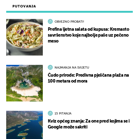
PUTOVANJA
OBVEZNO PROBATI!
Prefina ljetna salata od kupusa: Kremasto
savršenstvo koje najbolje paše uz pečeno
meso
NAJMANJA NA SVIJETU
Čudo prirode: Predivna pješčana plaža na
100 metara od mora
15 PITANJA
Kviz općeg znanja: Za one pred kojima se i
Google može sakriti