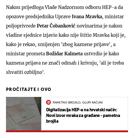
Nakon prijedloga Vlade Nadzornom odboru HEP-a da
opozove predsjednika Uprave
Ivana Mravka
, ministar
poljoprivrede
Petar Čobanković
novinarima je nakon
vladine sjednice izjavio kako nije štitio Mravka koji je,
kako je rekao, smijenjen 'zbog kaznene prijave', a
ministar prometa
Božidar Kalmeta
ustvrdio je kako
kaznena prijava ne znači odmah i krivnju, 'ali je treba
shvatiti ozbiljno'.
PROČITAJTE I OVO
PAMETNO BROJILO, GLUPI RAČUNI
Digitalizacija HEP-a na hrvatski način:
Novi izvor mraka za građane - pametna
brojila