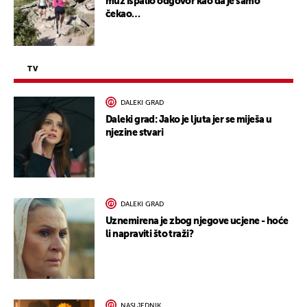
muž ispalio odgovor kao da je samo
čekao…
TV
DALEKI GRAD
Daleki grad: Jako je ljuta jer se miješa u
njezine stvari
DALEKI GRAD
Uznemirena je zbog njegove ucjene - hoće
li napraviti što traži?
NASLJEDNIK