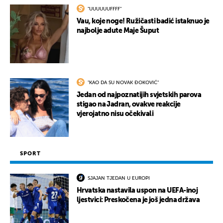
"UUUUUUFFFF"
Vau, koje noge! Ružičasti badić istaknuo je
najbolje adute Maje Šuput
"KAO DA SU NOVAK ĐOKOVIĆ"
Jedan od najpoznatijih svjetskih parova
stigao na Jadran, ovakve reakcije
vjerojatno nisu očekivali
SPORT
SJAJAN TJEDAN U EUROPI
Hrvatska nastavila uspon na UEFA-inoj
ljestvici: Preskočena je još jedna država