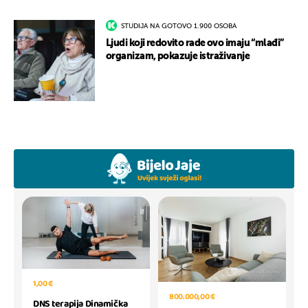
STUDIJA NA GOTOVO 1.900 OSOBA
Ljudi koji redovito rade ovo imaju “mlađi”
organizam, pokazuje istraživanje
1,00 €
800.000,00 €
DNS terapija Dinamička