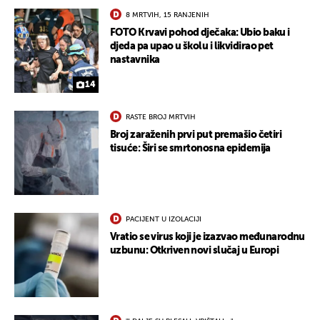
8 MRTVIH, 15 RANJENIH
FOTO Krvavi pohod dječaka: Ubio baku i
djeda pa upao u školu i likvidirao pet
nastavnika
14
RASTE BROJ MRTVIH
Broj zaraženih prvi put premašio četiri
tisuće: Širi se smrtonosna epidemija
PACIJENT U IZOLACIJI
Vratio se virus koji je izazvao međunarodnu
uzbunu: Otkriven novi slučaj u Europi