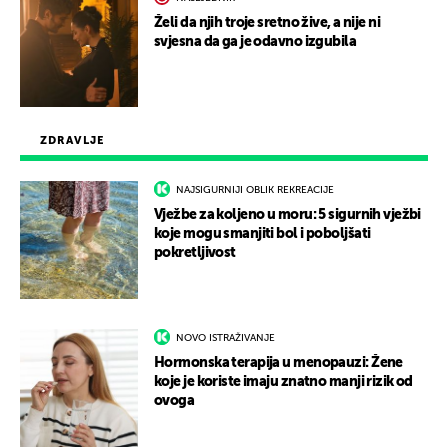
Želi da njih troje sretno žive, a nije ni
svjesna da ga je odavno izgubila
ZDRAVLJE
NAJSIGURNIJI OBLIK REKREACIJE
Vježbe za koljeno u moru: 5 sigurnih vježbi
koje mogu smanjiti bol i poboljšati
pokretljivost
NOVO ISTRAŽIVANJE
Hormonska terapija u menopauzi: Žene
koje je koriste imaju znatno manji rizik od
ovoga