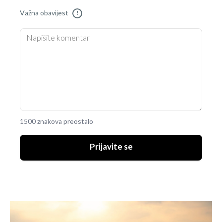
Važna obavijest
!
1500 znakova preostalo
Prijavite se