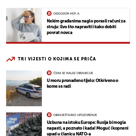
ODGOVOR HEP-A
Nekim građanima naglo porasli računi za
struju: Evo što napraviti i kako dobiti
povrat novca
TRI VIJESTI O KOJIMA SE PRIČA
ČEKA SE NALAZ OBDUKCIJE
U moru pronađeno tijelo: Otkriveno o
kome se radi
OBAVJEŠTAJNO UPOZORENJE
Uzbuna na istoku Europe: Rusija bi mogla
napasti, a poznato i kada! Moguć i kopneni
upad u članicu NATO-a