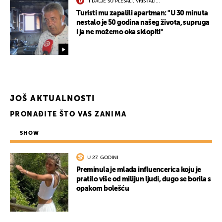
"I DALJE SU PLESALI, VRIŠTALI..."
Turisti mu zapalili apartman: "U 30 minuta
nestalo je 50 godina našeg života, supruga
UKLJUČITE NOTIFIKACIJE
i ja ne možemo oka sklopiti"
JOŠ AKTUALNOSTI
PRONAĐITE ŠTO VAS ZANIMA
SHOW
U 27. GODINI
Preminula je mlada influencerica koju je
pratilo više od milijun ljudi, dugo se borila s
opakom bolešću