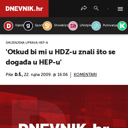
Vijesti
Sport
Showbizz
Lifestyle
Putovanja
PRETRAŽITE VIJESTI
SMIJENJENA UPRAVA HEP-A
'Otkud bi mi u HDZ-u znali što se
događa u HEP-u'
Piše
D.Š.,
22. rujna 2009. @ 16:06
KOMENTARI