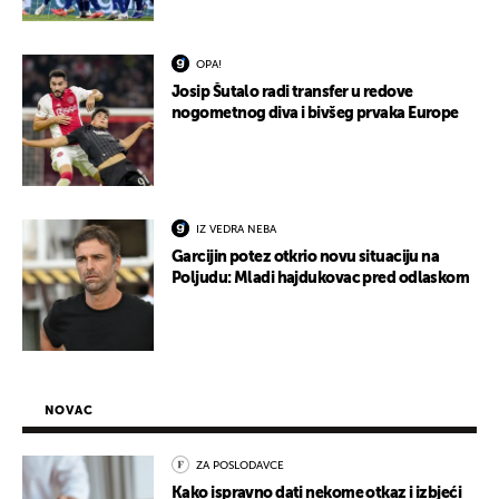
OPA!
Josip Šutalo radi transfer u redove
nogometnog diva i bivšeg prvaka Europe
IZ VEDRA NEBA
Garcijin potez otkrio novu situaciju na
Poljudu: Mladi hajdukovac pred odlaskom
NOVAC
ZA POSLODAVCE
Kako ispravno dati nekome otkaz i izbjeći