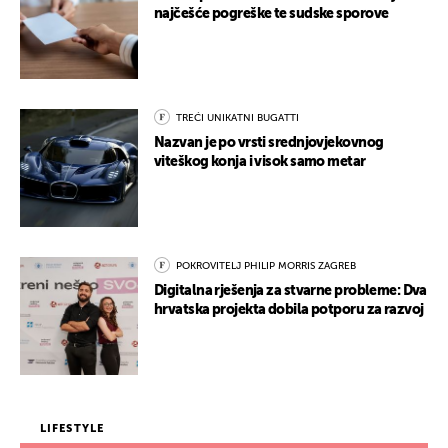
najčešće pogreške te sudske sporove
TREĆI UNIKATNI BUGATTI
Nazvan je po vrsti srednjovjekovnog
viteškog konja i visok samo metar
POKROVITELJ PHILIP MORRIS ZAGREB
Digitalna rješenja za stvarne probleme: Dva
hrvatska projekta dobila potporu za razvoj
LIFESTYLE