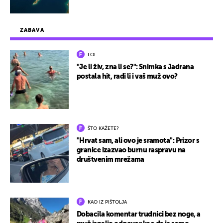
ZABAVA
LOL
"Je li živ, zna li se?": Snimka s Jadrana
postala hit, radi li i vaš muž ovo?
ŠTO KAŽETE?
"Hrvat sam, ali ovo je sramota": Prizor s
granice izazvao burnu raspravu na
društvenim mrežama
KAO IZ PIŠTOLJA
Dobacila komentar trudnici bez noge, a