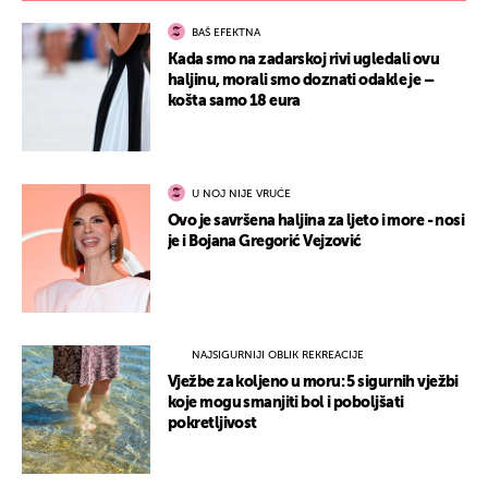
BAŠ EFEKTNA
Kada smo na zadarskoj rivi ugledali ovu
haljinu, morali smo doznati odakle je –
košta samo 18 eura
U NOJ NIJE VRUĆE
Ovo je savršena haljina za ljeto i more - nosi
je i Bojana Gregorić Vejzović
NAJSIGURNIJI OBLIK REKREACIJE
Vježbe za koljeno u moru: 5 sigurnih vježbi
koje mogu smanjiti bol i poboljšati
pokretljivost