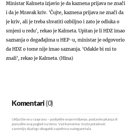
Ministar Kalmeta izjavio je da kaznena prijava ne znači
i da je Mravak kriv. 'Čujte, kaznena prijava ne znači da
je kriv, ali je treba shvatiti ozbiljno i zato je odluka o
smjeni u redu', rekao je Kalmeta. Upitan je li HDZ imao
saznanja o događajima u HEP-u, ministar je odgovorio
da HDZ o tome nije imao saznanja. 'Odakle bi mi to
znali', rekao je Kalmeta. (Hina)
Komentari
(0)
Uključite se u raspravu – podijelite svoje mišljenje, postavite pitanja ili
ponudite svoj pogled na temu. Vaš komentar može potaknuti
zanimljiv dijalog i obogatiti zajednicu našeg portala.