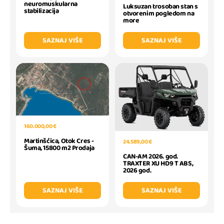
neuromuskularna
Luksuzan trosoban stan s
stabilizacija
otvorenim pogledom na
more
SAZNAJ VIŠE
SAZNAJ VIŠE
160.000,00 €
Martinšćica, Otok Cres -
24.589,00 €
Šuma, 15800 m2 Prodaja
CAN-AM 2026. god.
TRAXTER XU HD9 T ABS,
2026 god.
SAZNAJ VIŠE
SAZNAJ VIŠE