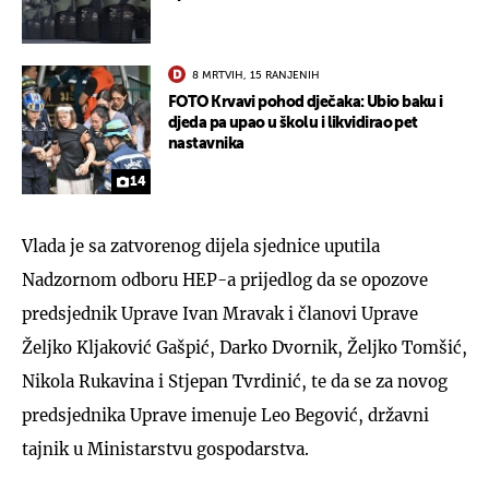
8 MRTVIH, 15 RANJENIH
FOTO Krvavi pohod dječaka: Ubio baku i
djeda pa upao u školu i likvidirao pet
nastavnika
14
Vlada je sa zatvorenog dijela sjednice uputila
Nadzornom odboru HEP-a prijedlog da se opozove
predsjednik Uprave Ivan Mravak i članovi Uprave
Željko Kljaković Gašpić, Darko Dvornik, Željko Tomšić,
Nikola Rukavina i Stjepan Tvrdinić, te da se za novog
predsjednika Uprave imenuje Leo Begović, državni
tajnik u Ministarstvu gospodarstva.