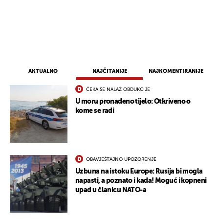
AKTUALNO
NAJČITANIJE
NAJKOMENTIRANIJE
ČEKA SE NALAZ OBDUKCIJE
U moru pronađeno tijelo: Otkriveno o
kome se radi
OBAVJEŠTAJNO UPOZORENJE
Uzbuna na istoku Europe: Rusija bi mogla
napasti, a poznato i kada! Moguć i kopneni
upad u članicu NATO-a