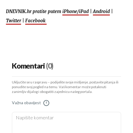
DNEVNIK.hr pratite putem
iPhone/iPad
|
Android
|
Twitter
|
Facebook
Komentari
(0)
Uključite se u raspravu – podijelite svoje mišljenje, postavite pitanja ili
ponudite svoj pogled na temu. Vaš komentar može potaknuti
zanimljiv dijalog i obogatiti zajednicu našeg portala.
Važna obavijest
!