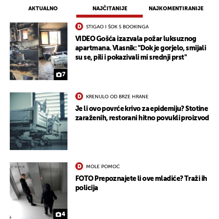
AKTUALNO
NAJČITANIJE
NAJKOMENTIRANIJE
STIGAO I ŠOK S BOOKINGA
VIDEO Gošća izazvala požar luksuznog
apartmana. Vlasnik: "Dok je gorjelo, smijali
su se, pili i pokazivali mi srednji prst"
7
KRENULO OD BRZE HRANE
Je li ovo povrće krivo za epidemiju? Stotine
zaraženih, restorani hitno povukli proizvod
MOLE POMOĆ
FOTO Prepoznajete li ove mladiće? Traži ih
policija
UKLJUČITE NOTIFIKACIJE
4