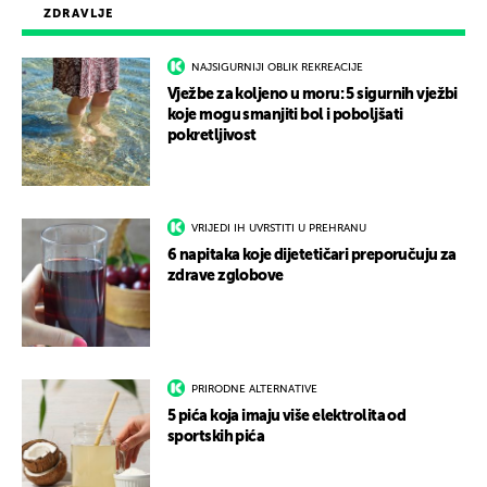
ZDRAVLJE
NAJSIGURNIJI OBLIK REKREACIJE
Vježbe za koljeno u moru: 5 sigurnih vježbi
koje mogu smanjiti bol i poboljšati
pokretljivost
VRIJEDI IH UVRSTITI U PREHRANU
6 napitaka koje dijetetičari preporučuju za
zdrave zglobove
PRIRODNE ALTERNATIVE
5 pića koja imaju više elektrolita od
sportskih pića