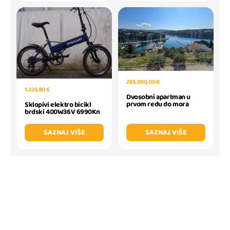
265.000,00 €
1.325,90 €
Dvosobni apartman u
prvom redu do mora
Sklopivi elektro bicikl
brdski 400W36V 6990Kn
SAZNAJ VIŠE
SAZNAJ VIŠE