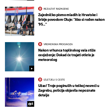
REZULTAT RAZMJENE
Zajedničko pismo mladih iz Hrvatske i
Srbije povodom Oluje: "Ako si rođen nakon
'95..."
VREMENSKA PROGNOZA
Nakon vrhunca toplinskog vala stiže
osvježenje: Dokad će trajati otkrio je
meteorolog
IZLETJELI S CESTE
Užas! Troje poginulih u teškoj nesreći u
Zagrebu, policija objavila nepoznate
detalje
5