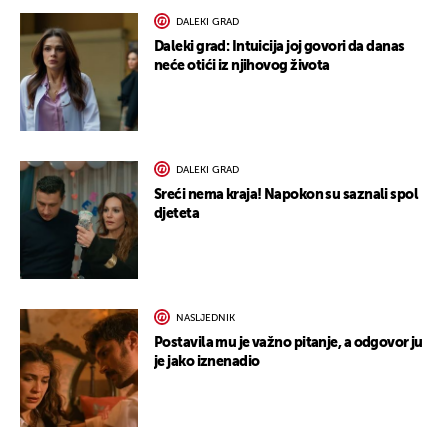
DALEKI GRAD
Daleki grad: Intuicija joj govori da danas
neće otići iz njihovog života
DALEKI GRAD
Sreći nema kraja! Napokon su saznali spol
djeteta
NASLJEDNIK
Postavila mu je važno pitanje, a odgovor ju
je jako iznenadio