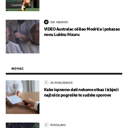
SVE OBJAVIO
VIDEO Australac ošišao Modrića i pokazao
novu Lukinu frizuru
NOVAC
ZA POSLODAVCE
Kako ispravno dati nekome otkaz i izbjeći
najčešće pogreške te sudske sporove
POVOLJNO