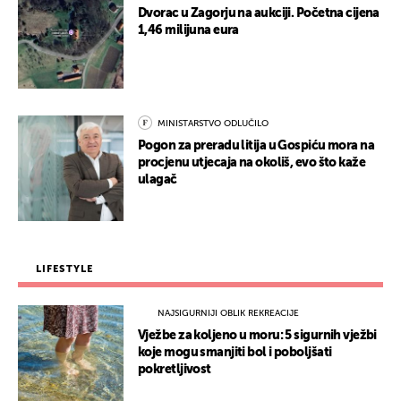
Dvorac u Zagorju na aukciji. Početna cijena
1,46 milijuna eura
MINISTARSTVO ODLUČILO
Pogon za preradu litija u Gospiću mora na
procjenu utjecaja na okoliš, evo što kaže
ulagač
LIFESTYLE
NAJSIGURNIJI OBLIK REKREACIJE
Vježbe za koljeno u moru: 5 sigurnih vježbi
koje mogu smanjiti bol i poboljšati
pokretljivost