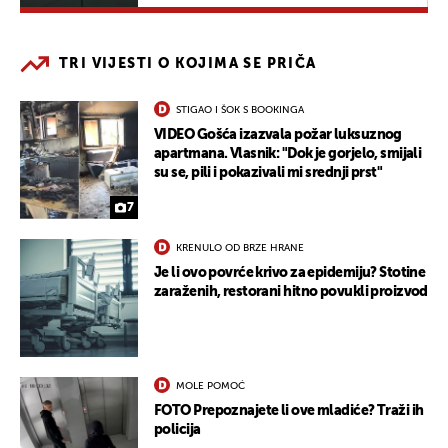
TRI VIJESTI O KOJIMA SE PRIČA
STIGAO I ŠOK S BOOKINGA
VIDEO Gošća izazvala požar luksuznog
apartmana. Vlasnik: "Dok je gorjelo, smijali
su se, pili i pokazivali mi srednji prst"
7
KRENULO OD BRZE HRANE
Je li ovo povrće krivo za epidemiju? Stotine
zaraženih, restorani hitno povukli proizvod
MOLE POMOĆ
FOTO Prepoznajete li ove mladiće? Traži ih
policija