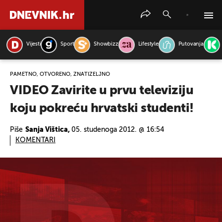
Vijesti
Sport
Showbizz
Lifestyle
Putovanja
PRETRAŽITE VIJESTI
PAMETNO, OTVORENO, ZNATIŽELJNO
VIDEO Zavirite u prvu televiziju
koju pokreću hrvatski studenti!
Piše
Sanja Vištica,
05. studenoga 2012. @ 16:54
KOMENTARI