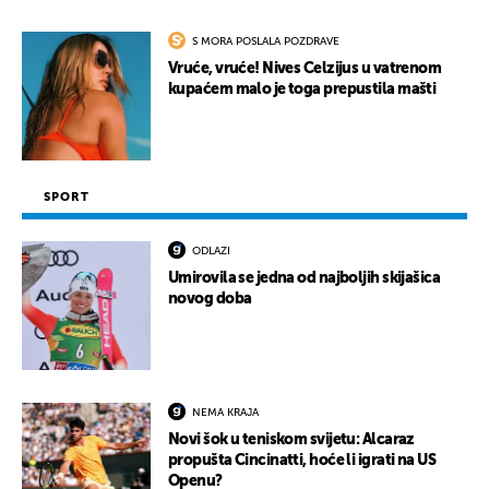
S MORA POSLALA POZDRAVE
Vruće, vruće! Nives Celzijus u vatrenom
kupaćem malo je toga prepustila mašti
SPORT
ODLAZI
Umirovila se jedna od najboljih skijašica
novog doba
NEMA KRAJA
Novi šok u teniskom svijetu: Alcaraz
propušta Cincinatti, hoće li igrati na US
Openu?