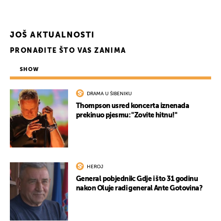
JOŠ AKTUALNOSTI
PRONAĐITE ŠTO VAS ZANIMA
SHOW
DRAMA U ŠIBENIKU
Thompson usred koncerta iznenada
prekinuo pjesmu: "Zovite hitnu!"
HEROJ
General pobjednik: Gdje i što 31 godinu
nakon Oluje radi general Ante Gotovina?