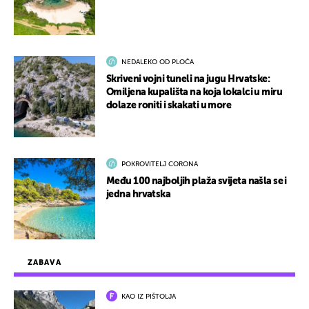
NEDALEKO OD PLOČA
Skriveni vojni tuneli na jugu Hrvatske:
Omiljena kupališta na koja lokalci u miru
dolaze roniti i skakati u more
POKROVITELJ CORONA
Među 100 najboljih plaža svijeta našla se i
jedna hrvatska
ZABAVA
KAO IZ PIŠTOLJA