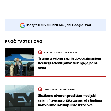
Dodajte DNEVNIK.hr u omiljeni Google izvor
PROČITAJTE I OVO
NAKON SUSPENZIJE EMISIJE
Trump u avionu zaprijetio oduzimanjem
licencija televizijama: Muči ga je jedna
stvar
OKUPLJENI U DUBROVNIKU
Službeno otvoren prestižan medijski
sajam: "Izvrsna prilika za susret s ljudima
kako bismo razumjeli što traže ove
godine"