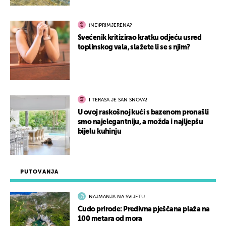
(NE)PRIMJERENA?
Svećenik kritizirao kratku odjeću usred
toplinskog vala, slažete li se s njim?
I TERASA JE SAN SNOVA!
U ovoj raskošnoj kući s bazenom pronašli
smo najelegantniju, a možda i najljepšu
bijelu kuhinju
PUTOVANJA
NAJMANJA NA SVIJETU
Čudo prirode: Predivna pješčana plaža na
100 metara od mora