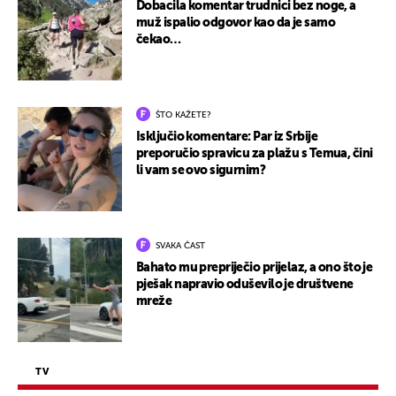
Dobacila komentar trudnici bez noge, a
muž ispalio odgovor kao da je samo
čekao…
ŠTO KAŽETE?
Isključio komentare: Par iz Srbije
preporučio spravicu za plažu s Temua, čini
li vam se ovo sigurnim?
SVAKA ČAST
Bahato mu prepriječio prijelaz, a ono što je
pješak napravio oduševilo je društvene
mreže
TV