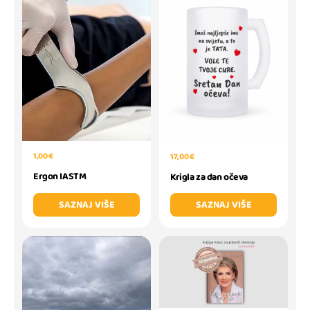
1,00 €
17,00 €
Ergon IASTM
Krigla za dan očeva
SAZNAJ VIŠE
SAZNAJ VIŠE