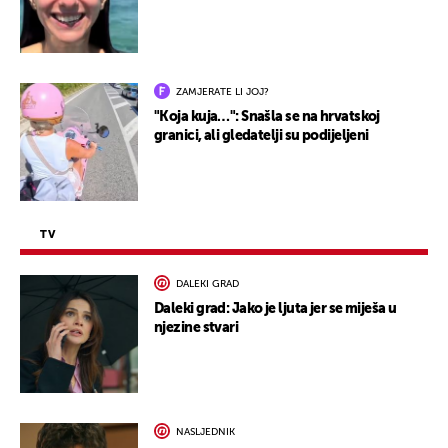
ZAMJERATE LI JOJ?
"Koja kuja…": Snašla se na hrvatskoj
granici, ali gledatelji su podijeljeni
TV
DALEKI GRAD
Daleki grad: Jako je ljuta jer se miješa u
njezine stvari
NASLJEDNIK