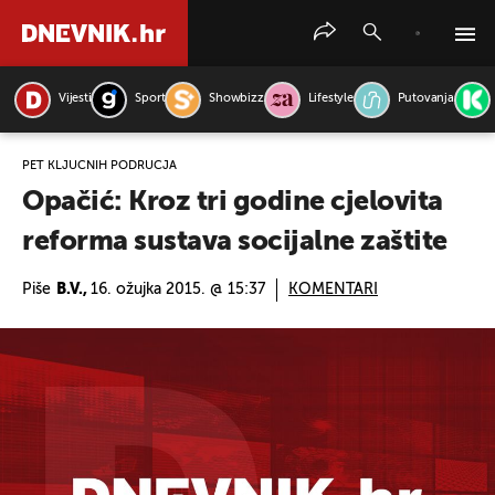
Vijesti
Sport
Showbizz
Lifestyle
Putovanja
PRETRAŽITE VIJESTI
PET KLJUČNIH PODRUČJA
Opačić: Kroz tri godine cjelovita
reforma sustava socijalne zaštite
Piše
B.V.,
16. ožujka 2015. @ 15:37
KOMENTARI