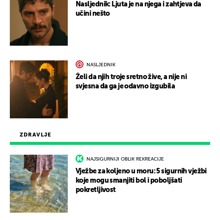
Nasljednik: Ljuta je na njega i zahtjeva da
učini nešto
NASLJEDNIK
Želi da njih troje sretno žive, a nije ni
svjesna da ga je odavno izgubila
ZDRAVLJE
NAJSIGURNIJI OBLIK REKREACIJE
Vježbe za koljeno u moru: 5 sigurnih vježbi
koje mogu smanjiti bol i poboljšati
pokretljivost