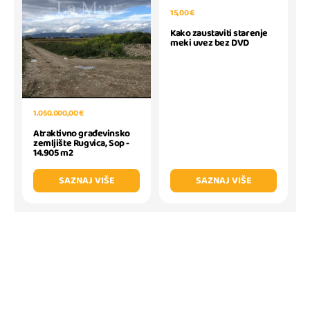
15,00 €
Kako zaustaviti starenje
meki uvez bez DVD
1.050.000,00 €
Atraktivno građevinsko
zemljište Rugvica, Sop -
14.905 m2
SAZNAJ VIŠE
SAZNAJ VIŠE