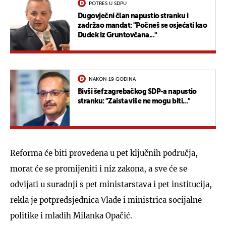
POTRES U SDPU
Dugovječni član napustio stranku i
zadržao mandat: "Počneš se osjećati kao
Dudek iz Gruntovčana..."
NAKON 19 GODINA
Bivši šef zagrebačkog SDP-a napustio
stranku: "Zaista više ne mogu biti..."
Reforma će biti provedena u pet ključnih područja,
morat će se promijeniti i niz zakona, a sve će se
odvijati u suradnji s pet ministarstava i pet institucija,
rekla je potpredsjednica Vlade i ministrica socijalne
politike i mladih Milanka Opačić.