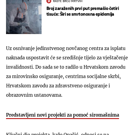
RASTE BROJ MRTVIH
Broj zaraženih prvi put premašio četiri
tisuće: Širi se smrtonosna epidemija
Uz osnivanje jedinstvenog novčanog centra za isplatu
naknada uspostavit će se središnje tijelo za vještačenje
invalidnosti. Do sada se to radilo u Hrvatskom zavodu
za mirovinsko osiguranje, centrima socijalne skrbi,
Hrvatskom zavodu za zdravstveno osiguranje i
obrazovnim ustanovama.
Predstavljeni novi projekti za pomoć siromašnima
Ključni dio projekta, kaže Opačić, odnosi se na