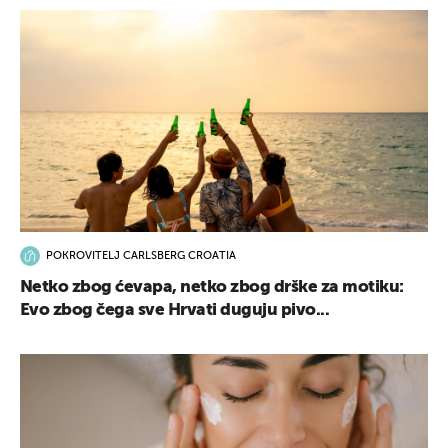
POKROVITELJ CARLSBERG CROATIA
Netko zbog ćevapa, netko zbog drške za motiku:
Evo zbog čega sve Hrvati duguju pivo...