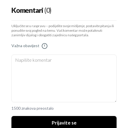
Komentari
(0)
Uključite se u raspravu – podijelite svoje mišljenje, postavite pitanja ili
ponudite svoj pogled na temu. Vaš komentar može potaknuti
zanimljiv dijalog i obogatiti zajednicu našeg portala.
Važna obavijest
!
1500 znakova preostalo
Prijavite se