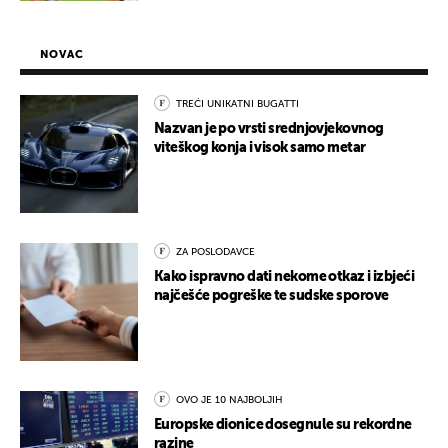
NOVAC
TREĆI UNIKATNI BUGATTI
Nazvan je po vrsti srednjovjekovnog
viteškog konja i visok samo metar
ZA POSLODAVCE
Kako ispravno dati nekome otkaz i izbjeći
najčešće pogreške te sudske sporove
OVO JE 10 NAJBOLJIH
Europske dionice dosegnule su rekordne
razine