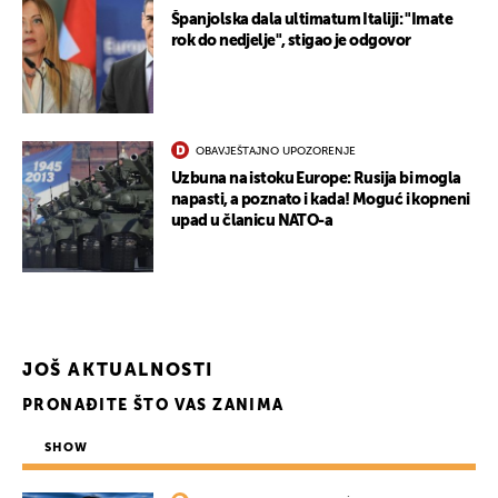
Španjolska dala ultimatum Italiji: "Imate
rok do nedjelje", stigao je odgovor
OBAVJEŠTAJNO UPOZORENJE
Uzbuna na istoku Europe: Rusija bi mogla
napasti, a poznato i kada! Moguć i kopneni
upad u članicu NATO-a
JOŠ AKTUALNOSTI
PRONAĐITE ŠTO VAS ZANIMA
SHOW