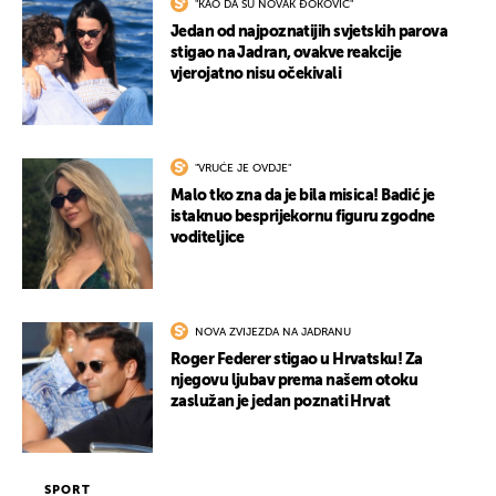
"KAO DA SU NOVAK ĐOKOVIĆ"
Jedan od najpoznatijih svjetskih parova
stigao na Jadran, ovakve reakcije
vjerojatno nisu očekivali
"VRUĆE JE OVDJE"
Malo tko zna da je bila misica! Badić je
istaknuo besprijekornu figuru zgodne
voditeljice
NOVA ZVIJEZDA NA JADRANU
Roger Federer stigao u Hrvatsku! Za
njegovu ljubav prema našem otoku
zaslužan je jedan poznati Hrvat
SPORT