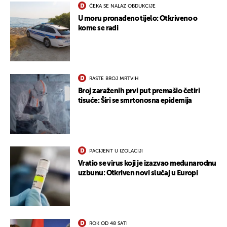
ČEKA SE NALAZ OBDUKCIJE
U moru pronađeno tijelo: Otkriveno o
kome se radi
RASTE BROJ MRTVIH
Broj zaraženih prvi put premašio četiri
tisuće: Širi se smrtonosna epidemija
PACIJENT U IZOLACIJI
Vratio se virus koji je izazvao međunarodnu
uzbunu: Otkriven novi slučaj u Europi
ROK OD 48 SATI