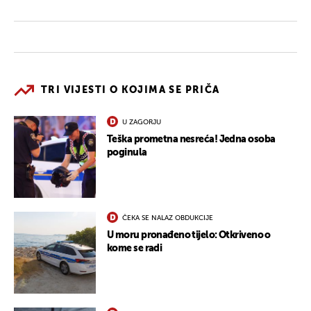
TRI VIJESTI O KOJIMA SE PRIČA
U ZAGORJU
Teška prometna nesreća! Jedna osoba
poginula
ČEKA SE NALAZ OBDUKCIJE
U moru pronađeno tijelo: Otkriveno o
kome se radi