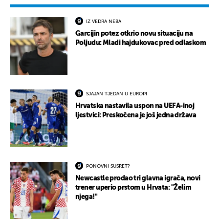
IZ VEDRA NEBA
Garcijin potez otkrio novu situaciju na
Poljudu: Mladi hajdukovac pred odlaskom
SJAJAN TJEDAN U EUROPI
Hrvatska nastavila uspon na UEFA-inoj
ljestvici: Preskočena je još jedna država
PONOVNI SUSRET?
Newcastle prodao tri glavna igrača, novi
trener uperio prstom u Hrvata: "Želim
njega!"