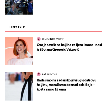
LIFESTYLE
U NOJ NIJE VRUĆE
Ovo je savršena haljina za ljeto i more - nosi
je i Bojana Gregorić Vejzović
BAŠ EFEKTNA
Kada smo na zadarskoj rivi ugledali ovu
haljinu, morali smo doznati odakle je –
košta samo 18 eura