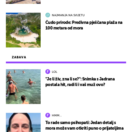
NAJMANJA NA SVIJETU
Čudo prirode: Predivna pješčana plaža na
100 metara od mora
ZABAVA
LOL
"Je li živ, zna li se?": Snimka s Jadrana
postala hit, radi li i vaš muž ovo?
HMM…
To rade samo psihopati: Jedan detalj s
mora može vam otkriti puno o prijateljima