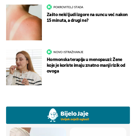
POKROVITELJ STADA
Zašto neki ljudi izgore na suncu već nakon
15 minuta, a drugi ne?
NOVO ISTRAŽIVANJE
Hormonska terapija u menopauzi: Žene
koje je koriste imaju znatno manji rizik od
ovoga