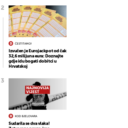
ČESTITAMO!
Izvučen je Eurojackpot od čak
32,6 milijuna eura: Doznajte
gdje idu bogati dobitci u
Hrvatskoj
KOD BJELOVARA
Sudarila se dva vlaka!