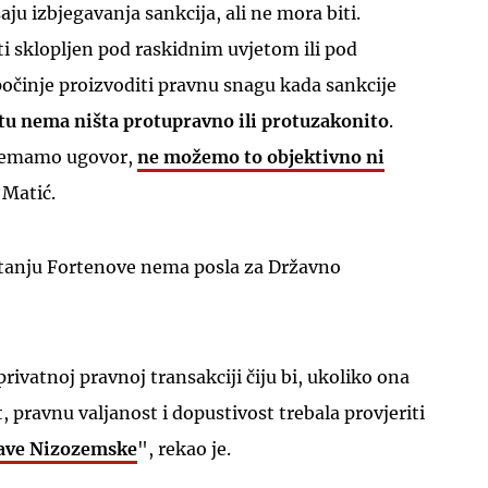
ju izbjegavanja sankcija, ali ne mora biti.
i sklopljen pod raskidnim uvjetom ili pod
činje proizvoditi pravnu snagu kada sankcije
tu nema ništa protupravno ili protuzakonito
.
 nemamo ugovor,
ne možemo to objektivno ni
 Matić.
itanju Fortenove nema posla za Državno
privatnoj pravnoj transakciji čiju bi, ukoliko ona
, pravnu valjanost i dopustivost trebala provjeriti
žave Nizozemske
", rekao je.