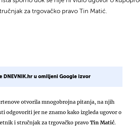
li išta sporno dok se nije ni vidio ugovor o kupopro
ručnjak za trgovačko pravo Tin Matić.
e DNEVNIK.hr u omiljeni Google izvor
ortenove otvorila mnogobrojna pitanja, na njih
ti odgovoriti jer ne znamo kako izgleda ugovor o
jetnik i stručnjak za trgovačko pravo
Tin Matić
.