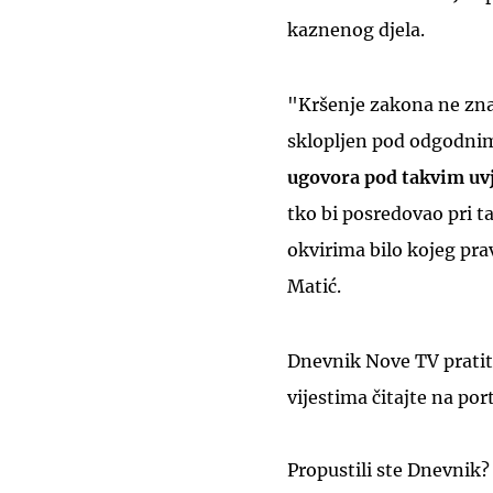
kaznenog djela.
"Kršenje zakona ne zna
sklopljen pod odgodni
ugovora pod takvim uvj
tko bi posredovao pri t
okvirima bilo kojeg pra
Matić.
Dnevnik Nove TV pratit
vijestima čitajte na por
Propustili ste Dnevnik?