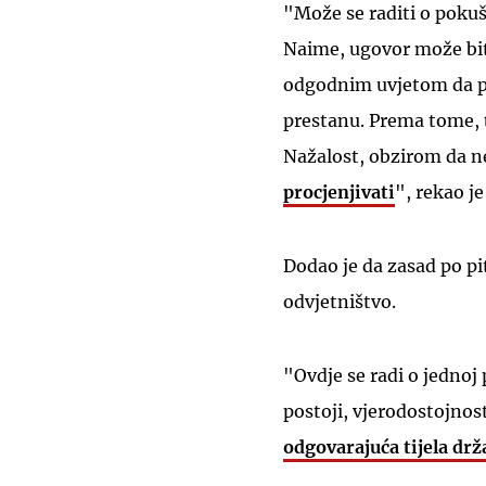
"Može se raditi o pokuša
Naime, ugovor može bit
odgodnim uvjetom da po
prestanu. Prema tome,
Nažalost, obzirom da
procjenjivati
", rekao je
Dodao je da zasad po p
odvjetništvo.
"Ovdje se radi o jednoj 
postoji, vjerodostojnost
odgovarajuća tijela dr