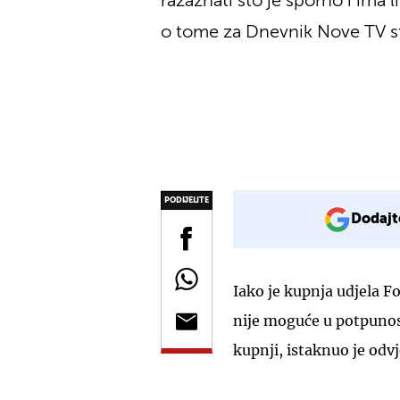
razaznati što je sporno i ima 
o tome za Dnevnik Nove TV st
PODIJELITE
Dodajt
Iako je kupnja udjela F
nije moguće u potpunos
kupnji, istaknuo je odv