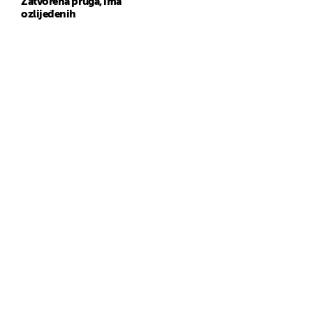
Zatvorena pruga, ima
ozlijeđenih