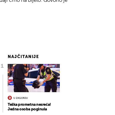
daji crno na bijelo. Govorio je
NAJČITANIJE
U ZAGORJU
Teška prometna nesreća!
Jedna osoba poginula