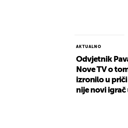
AKTUALNO
Odvjetnik Pav
Nove TV o tome
izronilo u prič
nije novi igrač 