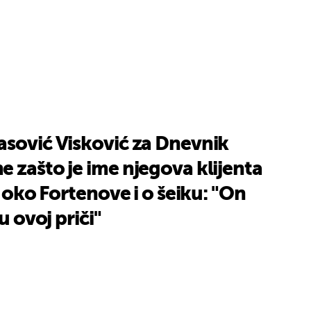
asović Visković za Dnevnik
 zašto je ime njegova klijenta
i oko Fortenove i o šeiku: "On
u ovoj priči"