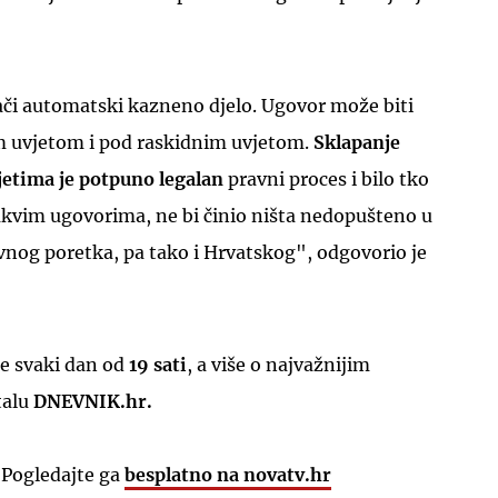
či automatski kazneno djelo. Ugovor može biti
m uvjetom i pod raskidnim uvjetom.
Sklapanje
etima je potpuno legalan
pravni proces i bilo tko
UKLJUČITE NOTIFIKACIJE
akvim ugovorima, ne bi činio ništa nedopušteno u
vnog poretka, pa tako i Hrvatskog", odgovorio je
e svaki dan od
19 sati
, a više o najvažnijim
talu
DNEVNIK.hr.
 Pogledajte ga
besplatno na novatv.hr