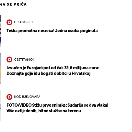
IMA SE PRIČA
U ZAGORJU
Teška prometna nesreća! Jedna osoba poginula
ČESTITAMO!
Izvučen je Eurojackpot od čak 32,6 milijuna eura:
Doznajte gdje idu bogati dobitci u Hrvatskoj
KOD BJELOVARA
FOTO/VIDEO Stižu prve snimke: Sudarila se dva vlaka!
Više ozlijeđenih, hitne službe na terenu