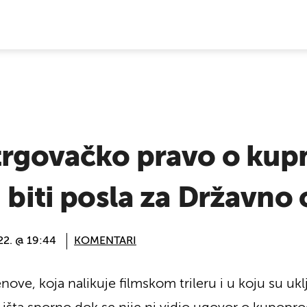
E VIJESTI
trgovačko pravo o kupn
i biti posla za Državno
22. @ 19:44
KOMENTARI
nove, koja nalikuje filmskom trileru i u koju su ukl