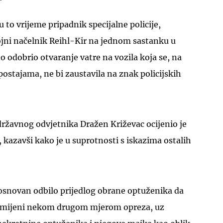
 to vrijeme pripadnik specijalne policije,
ojni načelnik Reihl-Kir na jednom sastanku u
o odobrio otvaranje vatre na vozila koja se, na
ostajama, ne bi zaustavila na znak policijskih
UKLJUČITE NOTIFIKACIJE
ržavnog odvjetnika Dražen Križevac ocijenio je
, kazavši kako je u suprotnosti s iskazima ostalih
eosnovan odbilo prijedlog obrane optuženika da
zamijeni nekom drugom mjerom opreza, uz