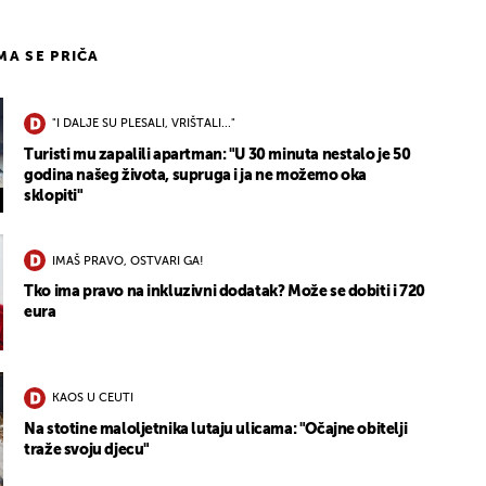
IMA SE PRIČA
"I DALJE SU PLESALI, VRIŠTALI..."
Turisti mu zapalili apartman: "U 30 minuta nestalo je 50
godina našeg života, supruga i ja ne možemo oka
sklopiti"
IMAŠ PRAVO, OSTVARI GA!
Tko ima pravo na inkluzivni dodatak? Može se dobiti i 720
eura
KAOS U CEUTI
Na stotine maloljetnika lutaju ulicama: "Očajne obitelji
traže svoju djecu"