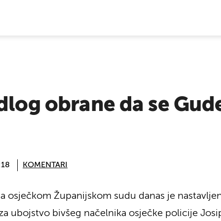
E VIJESTI
dlog obrane da se Gude
:18
KOMENTARI
na osječkom Županijskom sudu danas je nastavlje
ubojstvo bivšeg načelnika osječke policije Josipa