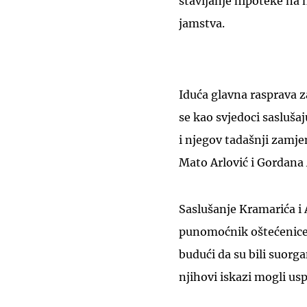
stavljanje hipoteke na 
jamstva.
Iduća glavna rasprava z
se kao svjedoci sasluša
i njegov tadašnji zamje
Mato Arlović i Gordana A
Saslušanje Kramarića i 
punomoćnik oštećenice 
budući da su bili suorg
njihovi iskazi mogli us