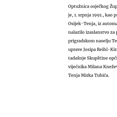
Optužnica osječkog Žup
je, 1. srpnja 1991., kao 
Osijek-Tenja, iz autom
nalazilo izaslanstvo z
prigradskom naselju Ten
uprave Josipa Reihl-Kir
tadašnje Skupštine opć
vijećnika Milana Knežev
Tenja Mirka Tubića.