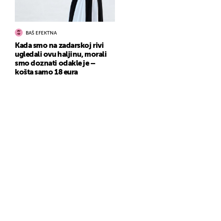
BAŠ EFEKTNA
Kada smo na zadarskoj rivi
ugledali ovu haljinu, morali
smo doznati odakle je –
košta samo 18 eura