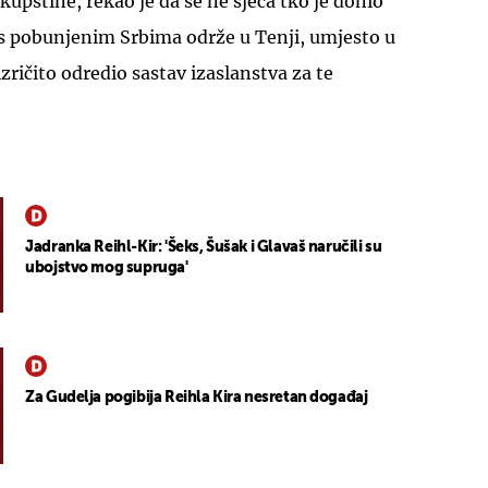
kupštine, rekao je da se ne sjeća tko je donio
 s pobunjenim Srbima održe u Tenji, umjesto u
 izričito odredio sastav izaslanstva za te
Jadranka Reihl-Kir: 'Šeks, Šušak i Glavaš naručili su
ubojstvo mog supruga'
Za Gudelja pogibija Reihla Kira nesretan događaj