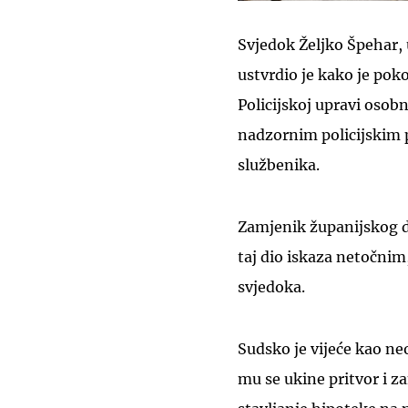
Svjedok Željko Špehar, u
ustvrdio je kako je pok
Policijskoj upravi osobn
nadzornim policijskim p
službenika.
Zamjenik županijskog d
taj dio iskaza netočnim
svjedoka.
Sudsko je vijeće kao n
mu se ukine pritvor i 