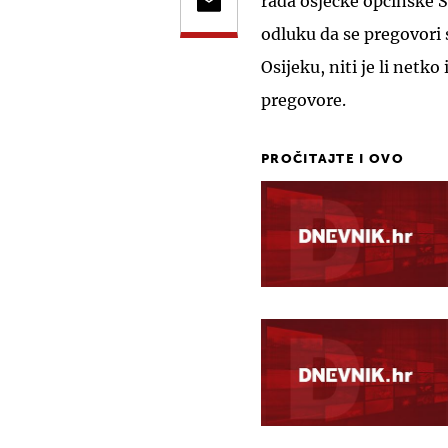
rada osječke općinske S
odluku da se pregovori
Osijeku, niti je li netko
pregovore.
PROČITAJTE I OVO