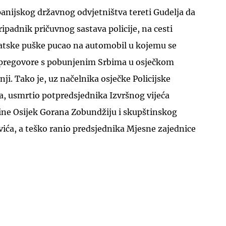
anijskog državnog odvjetništva tereti Gudelja da
pripadnik pričuvnog sastava policije, na cesti
atske puške pucao na automobil u kojemu se
a pregovore s pobunjenim Srbima u osječkom
ji. Tako je, uz načelnika osječke Policijske
a, usmrtio potpredsjednika Izvršnog vijeća
ine Osijek Gorana Zobundžiju i skupštinskog
ića, a teško ranio predsjednika Mjesne zajednice