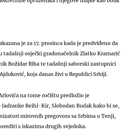
nekretnine optuženika i njegove majke kao oblik
akazana je za 17. prosinca kada je predviđeno da
ju tadašnji osječki gradonačelnik Zlatko Kramarić
nik Božidar Riba te tadašnji saborski zastupnici
jduković, koja danas živi u Republici Srbiji.
Arlovića na tome ročištu predložio je
Jadranke Reihl-Kir, Slobodan Budak kako bi se,
anizatori mirovnih pregovora sa Srbima u Tenji,
porediti s iskazima drugih svjedoka.