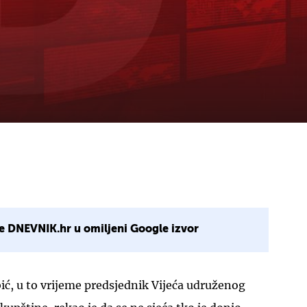
e DNEVNIK.hr u omiljeni Google izvor
ić, u to vrijeme predsjednik Vijeća udruženog