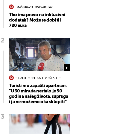
IMAŠ PRAVO, OSTVARI GA!
Tko ima pravo na inkluzivni
dodatak? Može se dobiti i
720 eura
"I DALJE SU PLESALI, VRIŠTALI..."
Turisti mu zapalili apartman:
"U 30 minuta nestalo je 50
godina našeg života, supruga
i ja ne možemo oka sklopiti"