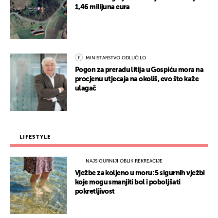
1,46 milijuna eura
MINISTARSTVO ODLUČILO
Pogon za preradu litija u Gospiću mora na
procjenu utjecaja na okoliš, evo što kaže
ulagač
LIFESTYLE
NAJSIGURNIJI OBLIK REKREACIJE
Vježbe za koljeno u moru: 5 sigurnih vježbi
koje mogu smanjiti bol i poboljšati
pokretljivost