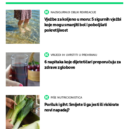
NAJSIGURNIJI OBLIK REKREACIJE
Vježbe za koljeno u moru: 5 sigurnih vježbi
koje mogu smanjiti bol i poboljšati
pokretljivost
VRIJEDI IH UVRSTITI U PREHRANU
6 napitaka koje dijetetičari preporučuju za
zdrave zglobove
PIŠE NUTRICIONISTICA
Poriluk i giht: Smijete li ga jesti ili riskirate
novi napadaj?