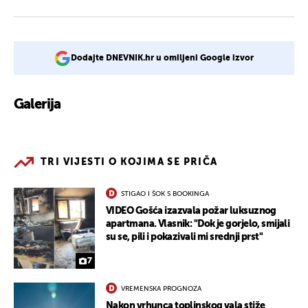
Dodajte DNEVNIK.hr u omiljeni Google izvor
Galerija
3
TRI VIJESTI O KOJIMA SE PRIČA
STIGAO I ŠOK S BOOKINGA
VIDEO Gošća izazvala požar luksuznog
apartmana. Vlasnik: "Dok je gorjelo, smijali
su se, pili i pokazivali mi srednji prst"
7
VREMENSKA PROGNOZA
Nakon vrhunca toplinskog vala stiže