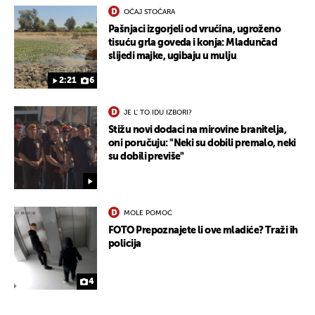
OČAJ STOČARA
Pašnjaci izgorjeli od vrućina, ugroženo
tisuću grla goveda i konja: Mladunčad
slijedi majke, ugibaju u mulju
2:21
6
JE L' TO IDU IZBORI?
Stižu novi dodaci na mirovine branitelja,
oni poručuju: "Neki su dobili premalo, neki
su dobili previše"
MOLE POMOĆ
FOTO Prepoznajete li ove mladiće? Traži ih
policija
4