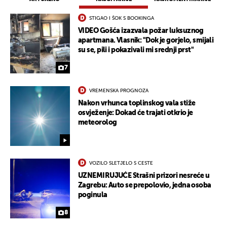
STIGAO I ŠOK S BOOKINGA
VIDEO Gošća izazvala požar luksuznog
apartmana. Vlasnik: "Dok je gorjelo, smijali
su se, pili i pokazivali mi srednji prst"
7
VREMENSKA PROGNOZA
Nakon vrhunca toplinskog vala stiže
osvježenje: Dokad će trajati otkrio je
meteorolog
VOZILO SLETJELO S CESTE
UZNEMIRUJUĆE Strašni prizori nesreće u
Zagrebu: Auto se prepolovio, jedna osoba
poginula
8