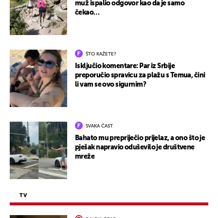
muž ispalio odgovor kao da je samo
čekao…
ŠTO KAŽETE?
Isključio komentare: Par iz Srbije
preporučio spravicu za plažu s Temua, čini
li vam se ovo sigurnim?
SVAKA ČAST
Bahato mu prepriječio prijelaz, a ono što je
pješak napravio oduševilo je društvene
mreže
TV