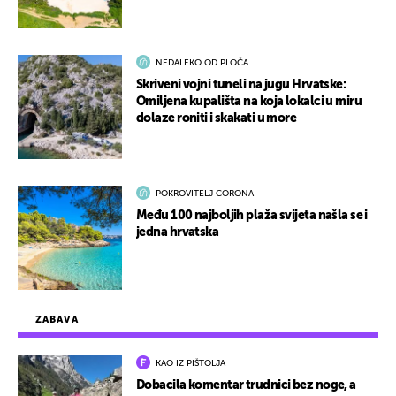
NEDALEKO OD PLOČA
Skriveni vojni tuneli na jugu Hrvatske:
Omiljena kupališta na koja lokalci u miru
dolaze roniti i skakati u more
POKROVITELJ CORONA
Među 100 najboljih plaža svijeta našla se i
jedna hrvatska
ZABAVA
KAO IZ PIŠTOLJA
Dobacila komentar trudnici bez noge, a