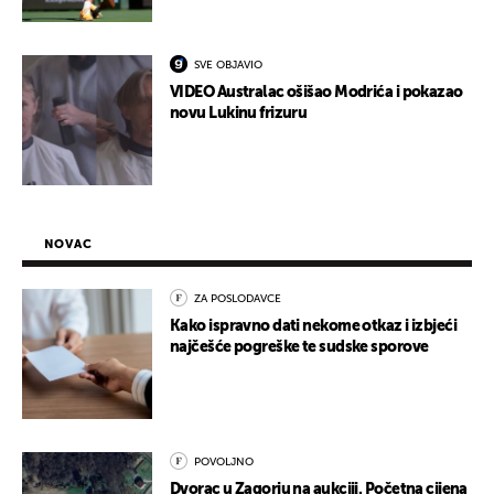
SVE OBJAVIO
VIDEO Australac ošišao Modrića i pokazao
novu Lukinu frizuru
NOVAC
ZA POSLODAVCE
Kako ispravno dati nekome otkaz i izbjeći
najčešće pogreške te sudske sporove
POVOLJNO
Dvorac u Zagorju na aukciji. Početna cijena