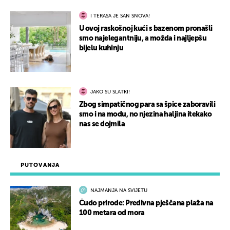
I TERASA JE SAN SNOVA!
U ovoj raskošnoj kući s bazenom pronašli
smo najelegantniju, a možda i najljepšu
bijelu kuhinju
JAKO SU SLATKI!
Zbog simpatičnog para sa špice zaboravili
smo i na modu, no njezina haljina itekako
nas se dojmila
PUTOVANJA
NAJMANJA NA SVIJETU
Čudo prirode: Predivna pješčana plaža na
100 metara od mora