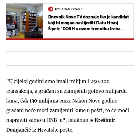
IZGLEDAN ODABIR
Dnevnik Nove TV doznaje tko je kandidat
koji bi mogao naslijediti Zlatu Hrvoj
Šipek: "DORH u ovom trenutku treba
nešto što dugo nije imao"
"U cijeloj godini smo imali milijun i 250.000
transakcija, a građani su zamijenili gotovo milijardu
kuna,
čak 130 milijuna eura
. Nakon Nove godine
građani neće moći zamijeniti kune u pošti, to će moći
napraviti samo u HNB-u", istaknuo je
Krešimir
Domjančić
iz Hrvatske pošte.