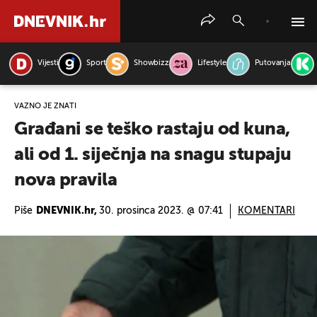
Vijesti
Sport
Showbizz
Lifestyle
Putovanja
PRETRAŽITE VIJESTI
VAŽNO JE ZNATI
Građani se teško rastaju od kuna,
ali od 1. siječnja na snagu stupaju
nova pravila
Piše
DNEVNIK.hr,
30. prosinca 2023. @ 07:41
KOMENTARI