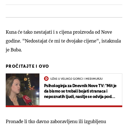
Kuna će tako nestajati i s cijena proizvoda od Nove
godine. "Nedostajat će mi te dvojake cijene", istaknula
je Buba.
PROČITAJTE I OVO
UŽAS U VELIKOJ GORICI I MEĐIMURJU
Psihologinja za Dnevnik Nove TV: "Mit je
da bismo se trebali bojati stranaca i
nepoznatih ljudi, nasilje se odvija pod
našim krovom"
Pronađe li tko davno zaboravljenu ili izgubljenu