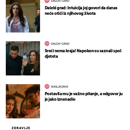
DALEKI GRAD
Daleki grad: Intuicija joj govori da danas
neće otići iz njihovog života
DALEKI GRAD
Sreći nema kraja! Napokon su saznali spol
djeteta
NASLJEDNIK
Postavila mu je važno pitanje, a odgovor ju
je jako iznenadio
ZDRAVLJE