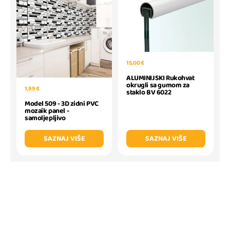
15,00 €
ALUMINIJSKI Rukohvat
okrugli sa gumom za
1,99 €
staklo BV 6022
Model 509 - 3D zidni PVC
mozaik panel -
samoljepljivo
SAZNAJ VIŠE
SAZNAJ VIŠE