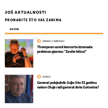
JOŠ AKTUALNOSTI
PRONAĐITE ŠTO VAS ZANIMA
SHOW
DRAMA U ŠIBENIKU
Thompson usred koncerta iznenada
prekinuo pjesmu: "Zovite hitnu!"
HEROJ
General pobjednik: Gdje i što 31 godinu
nakon Oluje radi general Ante Gotovina?