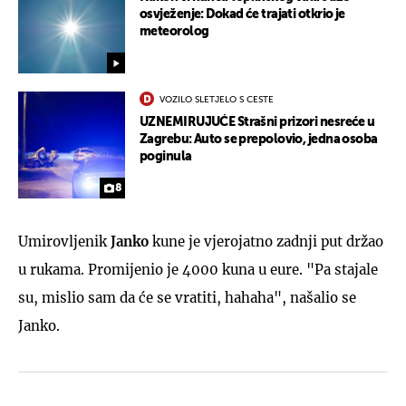
osvježenje: Dokad će trajati otkrio je
meteorolog
VOZILO SLETJELO S CESTE
UZNEMIRUJUĆE Strašni prizori nesreće u
Zagrebu: Auto se prepolovio, jedna osoba
poginula
8
Umirovljenik
Janko
kune je vjerojatno zadnji put držao
u rukama. Promijenio je 4000 kuna u eure. "Pa stajale
su, mislio sam da će se vratiti, hahaha", našalio se
Janko.