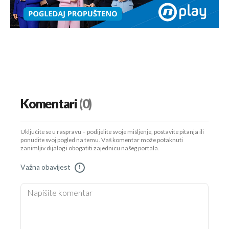
Komentari
(0)
Uključite se u raspravu – podijelite svoje mišljenje, postavite pitanja ili
ponudite svoj pogled na temu. Vaš komentar može potaknuti
zanimljiv dijalog i obogatiti zajednicu našeg portala.
Važna obavijest
!