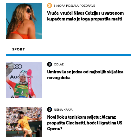
S MORA POSLALA POZDRAVE
Vruće, vruće! Nives Celzijus u vatrenom
kupaćem malo je toga prepustila mašti
SPORT
ODLAZI
Umirovila se jedna od najboljih skijašica
novog doba
NEMA KRAJA
Novi šok u teniskom svijetu: Alcaraz
propušta Cincinatti, hoće li igrati na US
Openu?