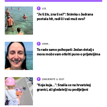
LOL
"Je li živ, zna li se?": Snimka s Jadrana
postala hit, radi li i vaš muž ovo?
HMM…
To rade samo psihopati: Jedan detalj s
mora može vam otkriti puno o prijateljima
ZAMJERATE LI JOJ?
"Koja kuja…": Snašla se na hrvatskoj
granici, ali gledatelji su podijeljeni