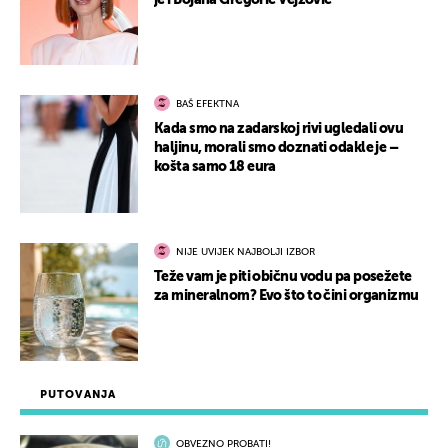
je i Bojana Gregorić Vejzović
BAŠ EFEKTNA
Kada smo na zadarskoj rivi ugledali ovu
haljinu, morali smo doznati odakle je –
košta samo 18 eura
NIJE UVIJEK NAJBOLJI IZBOR
Teže vam je piti običnu vodu pa posežete
za mineralnom? Evo što to čini organizmu
PUTOVANJA
OBVEZNO PROBATI!