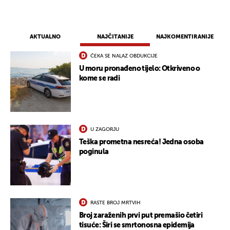
AKTUALNO
NAJČITANIJE
NAJKOMENTIRANIJE
ČEKA SE NALAZ OBDUKCIJE
U moru pronađeno tijelo: Otkriveno o
kome se radi
U ZAGORJU
Teška prometna nesreća! Jedna osoba
poginula
UKLJUČITE NOTIFIKACIJE
RASTE BROJ MRTVIH
Broj zaraženih prvi put premašio četiri
tisuće: Širi se smrtonosna epidemija