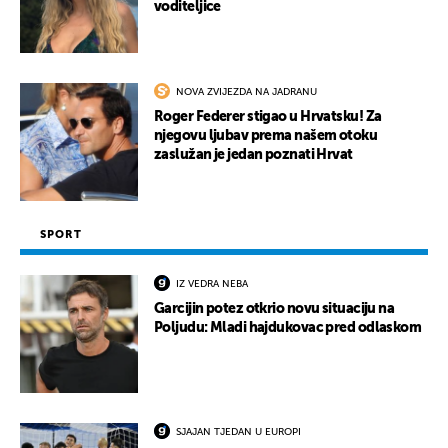
voditeljice
NOVA ZVIJEZDA NA JADRANU
Roger Federer stigao u Hrvatsku! Za
njegovu ljubav prema našem otoku
zaslužan je jedan poznati Hrvat
SPORT
IZ VEDRA NEBA
Garcijin potez otkrio novu situaciju na
Poljudu: Mladi hajdukovac pred odlaskom
SJAJAN TJEDAN U EUROPI