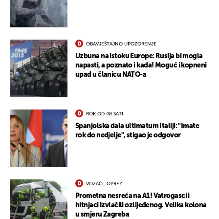
OBAVJEŠTAJNO UPOZORENJE
Uzbuna na istoku Europe: Rusija bi mogla
napasti, a poznato i kada! Moguć i kopneni
upad u članicu NATO-a
ROK OD 48 SATI
Španjolska dala ultimatum Italiji: "Imate
rok do nedjelje", stigao je odgovor
VOZAČI, OPREZ!
Prometna nesreća na A1! Vatrogasci i
hitnjaci izvlačili ozlijeđenog. Velika kolona
u smjeru Zagreba