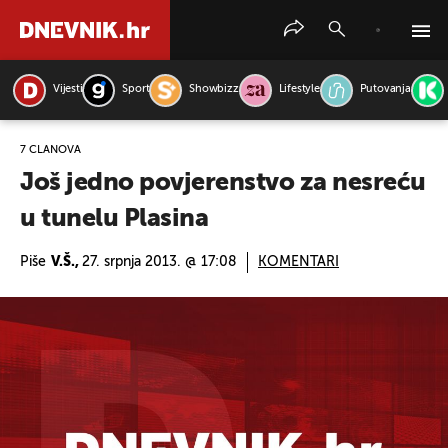
Vijesti
Sport
Showbizz
Lifestyle
Putovanja
PRETRAŽITE VIJESTI
7 ČLANOVA
Još jedno povjerenstvo za nesreću
u tunelu Plasina
Piše
V.Š.,
27. srpnja 2013. @ 17:08
KOMENTARI