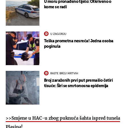
U moru pronađeno tijelo: Otkriveno o
kome se radi
U ZAGORJU
Teška prometna nesreća! Jedna osoba
poginula
RASTE BROJ MRTVIH
Broj zaraženih prvi put premašio četiri
tisuće: Širi se smrtonosna epidemija
>>Smjene u HAC-u zbog puknuća šahta ispred tunela
Plasina!