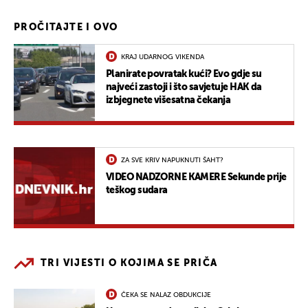
PROČITAJTE I OVO
KRAJ UDARNOG VIKENDA
Planirate povratak kući? Evo gdje su
najveći zastoji i što savjetuje HAK da
izbjegnete višesatna čekanja
ZA SVE KRIV NAPUKNUTI ŠAHT?
VIDEO NADZORNE KAMERE Sekunde prije
teškog sudara
TRI VIJESTI O KOJIMA SE PRIČA
ČEKA SE NALAZ OBDUKCIJE