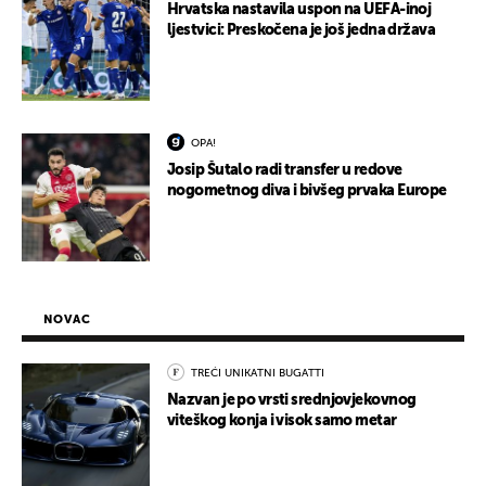
Hrvatska nastavila uspon na UEFA-inoj
ljestvici: Preskočena je još jedna država
OPA!
Josip Šutalo radi transfer u redove
nogometnog diva i bivšeg prvaka Europe
NOVAC
TREĆI UNIKATNI BUGATTI
Nazvan je po vrsti srednjovjekovnog
viteškog konja i visok samo metar