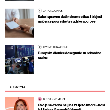
ZA POSLODAVCE
Kako ispravno dati nekome otkaz i izbjeći
najčešće pogreške te sudske sporove
OVO JE 10 NAJBOLJIH
Europske dionice dosegnule su rekordne
razine
LIFESTYLE
U NOJ NIJE VRUĆE
Ovo je savršena haljina za ljeto i more - nosi