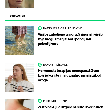
ZDRAVLJE
NAJSIGURNIJI OBLIK REKREACIJE
Vježbe za koljeno u moru: 5 sigurnih vježbi
koje mogu smanjiti bol i poboljšati
pokretljivost
NOVO ISTRAŽIVANJE
Hormonska terapija u menopauzi: Žene
koje je koriste imaju znatno manji rizik od
ovoga
POKROVITELJ STADA
Zašto neki ljudi izgore na suncu već nakon