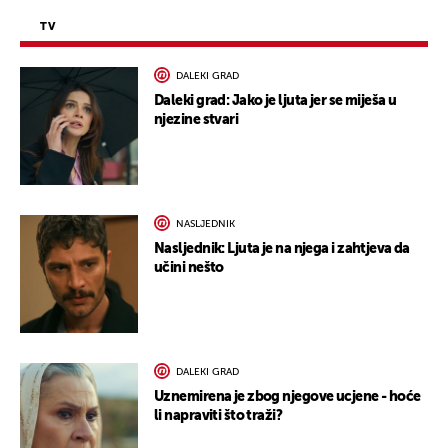
TV
DALEKI GRAD
Daleki grad: Jako je ljuta jer se miješa u
njezine stvari
NASLJEDNIK
Nasljednik: Ljuta je na njega i zahtjeva da
učini nešto
DALEKI GRAD
Uznemirena je zbog njegove ucjene - hoće
li napraviti što traži?