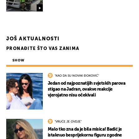
JOŠ AKTUALNOSTI
PRONAĐITE ŠTO VAS ZANIMA
SHOW
"KAO DA SU NOVAK ĐOKOVIĆ"
Jedan od najpoznatijih svjetskih parova
stigao na Jadran, ovakve reakcije
vjerojatno nisu očekivali
"VRUĆE JE OVDJE"
Malo tko zna da je bila misica! Badić je
istaknuo besprijekornu figuru zgodne