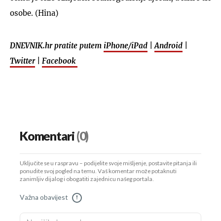
osobe. (Hina)
DNEVNIK.hr pratite putem
iPhone/iPad
|
Android
|
Twitter
|
Facebook
Komentari
(0)
Uključite se u raspravu – podijelite svoje mišljenje, postavite pitanja ili
ponudite svoj pogled na temu. Vaš komentar može potaknuti
zanimljiv dijalog i obogatiti zajednicu našeg portala.
Važna obavijest
!