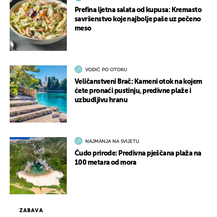
Prefina ljetna salata od kupusa: Kremasto
savršenstvo koje najbolje paše uz pečeno
meso
VODIČ PO OTOKU
Veličanstveni Brač: Kameni otok na kojem
ćete pronaći pustinju, predivne plaže i
uzbudljivu hranu
NAJMANJA NA SVIJETU
Čudo prirode: Predivna pješčana plaža na
100 metara od mora
ZABAVA