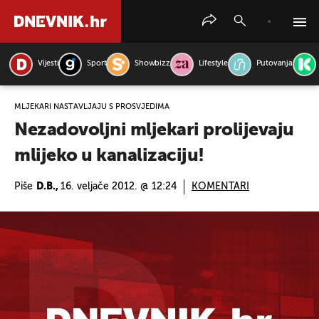
Vijesti
Sport
Showbizz
Lifestyle
Putovanja
PRETRAŽITE VIJESTI
MLJEKARI NASTAVLJAJU S PROSVJEDIMA
Nezadovoljni mljekari prolijevaju
mlijeko u kanalizaciju!
Piše
D.B.,
16. veljače 2012. @ 12:24
KOMENTARI