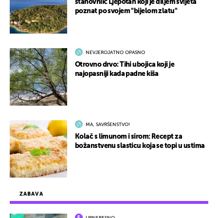
stanovnik: Ljepotan koji je diljem svijeta
poznat po svojem "bijelom zlatu"
NEVJEROJATNO OPASNO
Otrovno drvo: Tihi ubojica koji je
najopasniji kada padne kiša
MA, SAVRŠENSTVO!
Kolač s limunom i sirom: Recept za
božanstvenu slasticu koja se topi u ustima
ZABAVA