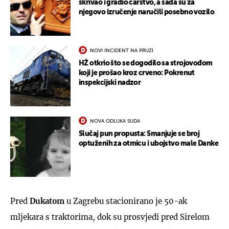
skrivao i gradio carstvo, a sada su za
njegovo izručenje naručili posebno vozilo
NOVI INCIDENT NA PRUZI
HŽ otkrio što se dogodilo sa strojovođom
koji je prošao kroz crveno: Pokrenut
inspekcijski nadzor
NOVA ODLUKA SUDA
Slučaj pun propusta: Smanjuje se broj
optuženih za otmicu i ubojstvo male Danke
Pred
Dukatom
u Zagrebu stacionirano je 50-ak
mljekara s traktorima, dok su prosvjedi pred Sirelom