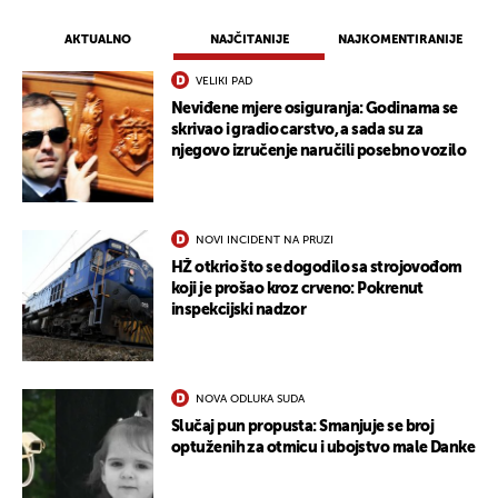
AKTUALNO
NAJČITANIJE
NAJKOMENTIRANIJE
VELIKI PAD
Neviđene mjere osiguranja: Godinama se
skrivao i gradio carstvo, a sada su za
njegovo izručenje naručili posebno vozilo
NOVI INCIDENT NA PRUZI
HŽ otkrio što se dogodilo sa strojovođom
koji je prošao kroz crveno: Pokrenut
inspekcijski nadzor
NOVA ODLUKA SUDA
Slučaj pun propusta: Smanjuje se broj
optuženih za otmicu i ubojstvo male Danke