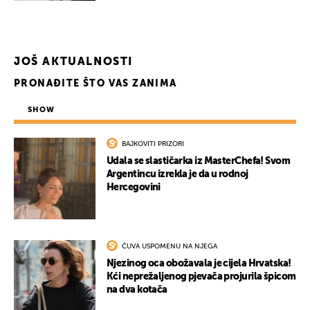
JOŠ AKTUALNOSTI
PRONAĐITE ŠTO VAS ZANIMA
SHOW
BAJKOVITI PRIZORI
Udala se slastičarka iz MasterChefa! Svom
Argentincu izrekla je da u rodnoj
Hercegovini
ČUVA USPOMENU NA NJEGA
Njezinog oca obožavala je cijela Hrvatska!
Kći neprežaljenog pjevača projurila špicom
na dva kotača