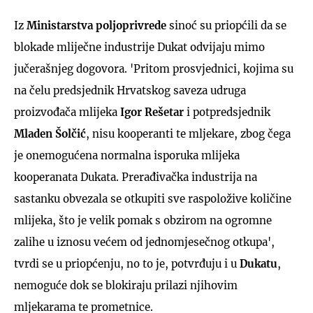
Iz
Ministarstva poljoprivrede
sinoć su priopćili da se
blokade mliječne industrije Dukat odvijaju mimo
jučerašnjeg dogovora. 'Pritom prosvjednici, kojima su
na čelu predsjednik Hrvatskog saveza udruga
proizvođača mlijeka
Igor Rešetar
i potpredsjednik
Mladen Šolčić
, nisu kooperanti te mljekare, zbog čega
je onemogućena normalna isporuka mlijeka
kooperanata Dukata. Prerađivačka industrija na
sastanku obvezala se otkupiti sve raspoložive količine
mlijeka, što je velik pomak s obzirom na ogromne
zalihe u iznosu većem od jednomjesečnog otkupa',
tvrdi se u priopćenju, no to je, potvrđuju i u
Dukatu
,
nemoguće dok se blokiraju prilazi njihovim
mljekarama te prometnice.