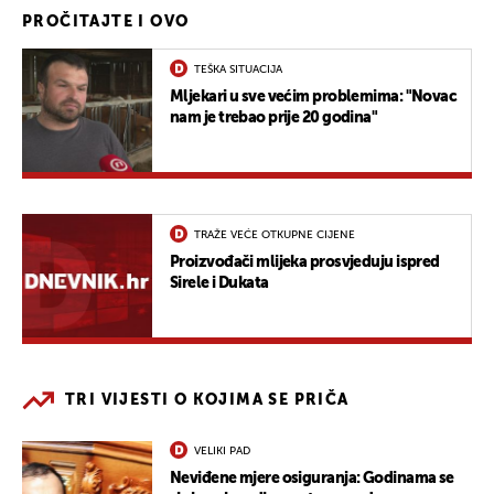
PROČITAJTE I OVO
TEŠKA SITUACIJA
Mljekari u sve većim problemima: "Novac
nam je trebao prije 20 godina"
TRAŽE VEĆE OTKUPNE CIJENE
Proizvođači mlijeka prosvjeduju ispred
Sirele i Dukata
TRI VIJESTI O KOJIMA SE PRIČA
VELIKI PAD
Neviđene mjere osiguranja: Godinama se