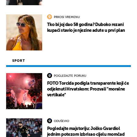
PRKOSI VREMENU
Tko bi joj dao 58 godina? Duboko rezani
kupaći stavio je njezine adute u prvi plan
SPORT
POGLEDAJTE PORUKU
FOTO Torcida podigla transparente koji će
odjeknuti Hrvatskom: Prozvali "moralne
vertikale"
ODUŠEVIO
Pogledajte majstoriju: Joško Gvardiol
jednim potezom izbrisao cijelu momčad