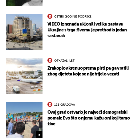
ČETIRI GODINE PODRŠKE
VIDEO Iznenada uklonili veliku zastavu
Ukrajine s trga: Svemu je prethodio jedan
sastanak
OTKAZALI LET
Zrakoplov krenuo prema pisti pa ga vratili
zbog djeteta koje se nije htjelo vezati
128 GRADOVA
Ovaj grad ostvario je najveći demografski
pomak: Evo što o njemu kažu oni koji tamo
žive