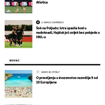
Atletica
U SAMOJ ZAVRŠNICI
Šok na Poljudu: Istra spasila bod u
nadoknadi, Hajduk još uvijek bez pobjede u
HNL-u
NOVAC
KAMO BI OTIŠLI?
O preseljenju u inozemstvo razmišlja 9 od
10 Europljana