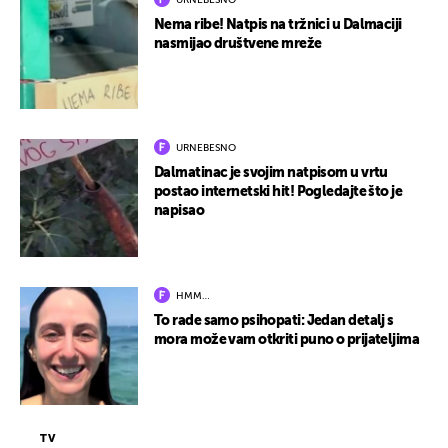
URNEBESNO
Nema ribe! Natpis na tržnici u Dalmaciji
nasmijao društvene mreže
URNEBESNO
Dalmatinac je svojim natpisom u vrtu
postao internetski hit! Pogledajte što je
napisao
HMM…
To rade samo psihopati: Jedan detalj s
mora može vam otkriti puno o prijateljima
TV