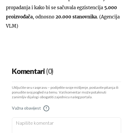
propadanja i kako bi se sačuvala egzistencija
5.000
proizvođača
, odnosno
20.000 stanovnika
. (Agencija
VLM)
Komentari
(0)
Uključite se u raspravu – podijelite svoje mišljenje, postavite pitanja ili
ponudite svoj pogled na temu. Vaš komentar može potaknuti
zanimljiv dijalog i obogatiti zajednicu našeg portala.
Važna obavijest
!