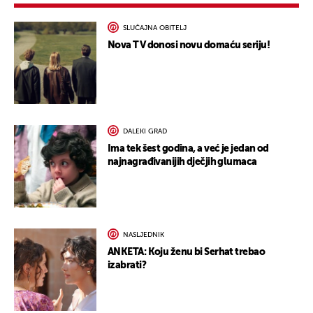
SLUČAJNA OBITELJ
Nova TV donosi novu domaću seriju!
DALEKI GRAD
Ima tek šest godina, a već je jedan od
najnagrađivanijih dječjih glumaca
NASLJEDNIK
ANKETA: Koju ženu bi Serhat trebao
izabrati?