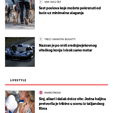
SAM SVOJ ŠEF
Šest poslova koje možete pokrenuti od
kuće uz minimalna ulaganja
TREĆI UNIKATNI BUGATTI
Nazvan je po vrsti srednjovjekovnog
viteškog konja i visok samo metar
LIFESTYLE
MIKROTREND
Sinj, alkari i dašak dolce vite: Jedna haljina
pretvorila je tribine u scenu iz talijanskog
filma