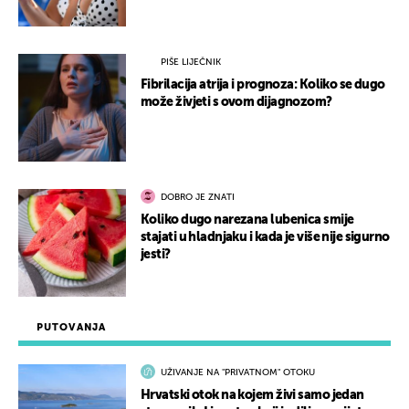
PIŠE LIJEČNIK
Fibrilacija atrija i prognoza: Koliko se dugo
može živjeti s ovom dijagnozom?
DOBRO JE ZNATI
Koliko dugo narezana lubenica smije
stajati u hladnjaku i kada je više nije sigurno
jesti?
PUTOVANJA
UŽIVANJE NA "PRIVATNOM" OTOKU
Hrvatski otok na kojem živi samo jedan