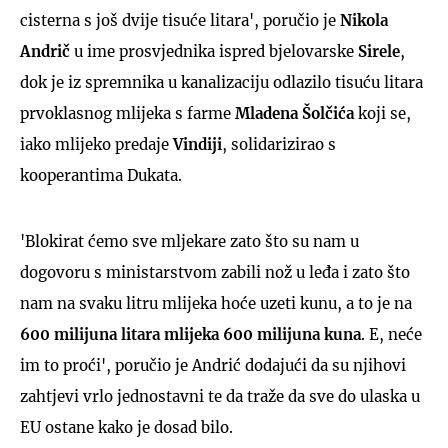
cisterna s još dvije tisuće litara', poručio je
Nikola
Andrič
u ime prosvjednika ispred bjelovarske
Sirele
,
dok je iz spremnika u kanalizaciju odlazilo tisuću litara
prvoklasnog mlijeka s farme
Mladena Šolčića
koji se,
iako mlijeko predaje
Vindiji
, solidarizirao s
kooperantima Dukata.
'Blokirat ćemo sve mljekare zato što su nam u
dogovoru s ministarstvom zabili nož u leđa i zato što
nam na svaku litru mlijeka hoće uzeti kunu, a to je na
600 milijuna litara mlijeka
600 milijuna kuna
. E, neće
im to proći', poručio je Andrić dodajući da su njihovi
zahtjevi vrlo jednostavni te da traže da sve do ulaska u
EU ostane kako je dosad bilo.