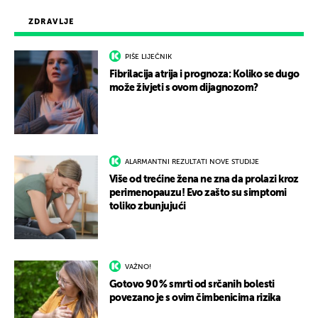
ZDRAVLJE
PIŠE LIJEČNIK
Fibrilacija atrija i prognoza: Koliko se dugo
može živjeti s ovom dijagnozom?
ALARMANTNI REZULTATI NOVE STUDIJE
Više od trećine žena ne zna da prolazi kroz
perimenopauzu! Evo zašto su simptomi
toliko zbunjujući
VAŽNO!
Gotovo 90 % smrti od srčanih bolesti
povezano je s ovim čimbenicima rizika