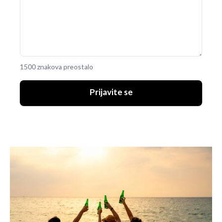
1500 znakova preostalo
Prijavite se