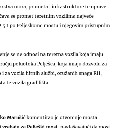
rstva mora, prometa i infrastrukture te uprave
ičava se promet teretnim vozilima najveće
,5 t po Pelješkome mostu i njegovim pristupnim
UKLJUČITE NOTIFIKACIJE
enje se ne odnosi na teretna vozila koja imaju
dručju poluotoka Pelješca, koja imaju dozvolu za
 i za vozila hitnih službi, oružanih snaga RH,
ta te vozila gradilišta.
jko Marušić
komentirao je otvorenje mosta,
 vrebaju za Pelješki most,
naglašavajući da most