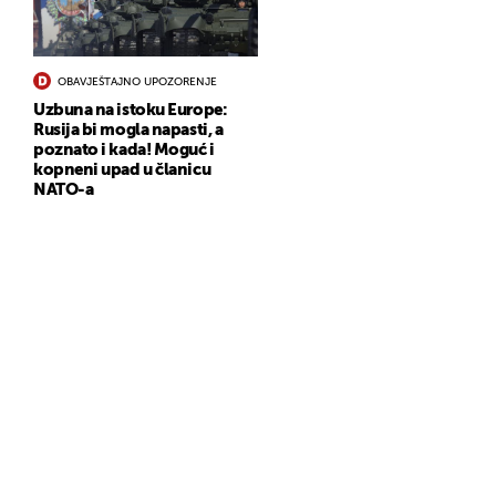
OBAVJEŠTAJNO UPOZORENJE
Uzbuna na istoku Europe:
Rusija bi mogla napasti, a
poznato i kada! Moguć i
kopneni upad u članicu
NATO-a