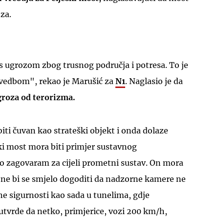
za.
s ugrozom zbog trusnog područja i potresa. To je
zvedbom", rekao je Marušić za
N1
. Naglasio je da
groza od terorizma.
biti čuvan kao strateški objekt i onda dolaze
ki most mora biti primjer sustavnog
o zagovaram za cijeli prometni sustav. On mora
i ne bi se smjelo dogoditi da nadzorne kamere ne
e sigurnosti kao sada u tunelima, gdje
utvrde da netko, primjerice, vozi 200 km/h,