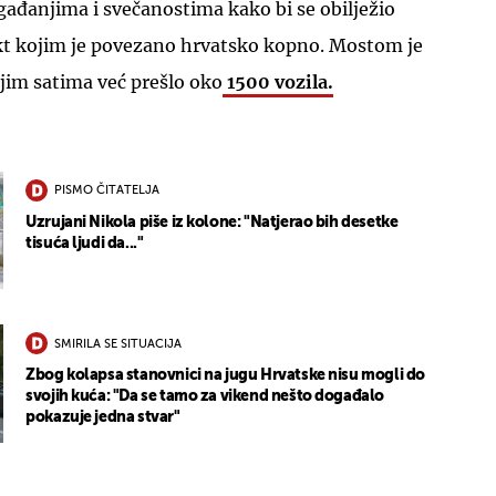
gađanjima i svečanostima kako bi se obilježio
ekt kojim je povezano hrvatsko kopno. Mostom je
njim satima već prešlo oko
1500 vozila.
PISMO ČITATELJA
Uzrujani Nikola piše iz kolone: "Natjerao bih desetke
tisuća ljudi da..."
SMIRILA SE SITUACIJA
Zbog kolapsa stanovnici na jugu Hrvatske nisu mogli do
svojih kuća: "Da se tamo za vikend nešto događalo
pokazuje jedna stvar"