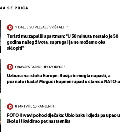
IMA SE PRIČA
"I DALJE SU PLESALI, VRIŠTALI..."
Turisti mu zapalili apartman: "U 30 minuta nestalo je 50
godina našeg života, supruga i ja ne možemo oka
sklopiti"
OBAVJEŠTAJNO UPOZORENJE
Uzbuna na istoku Europe: Rusija bi mogla napasti, a
poznato i kada! Moguć i kopneni upad u članicu NATO-a
8 MRTVIH, 15 RANJENIH
FOTO Krvavi pohod dječaka: Ubio baku i djeda pa upao u
školu i likvidirao pet nastavnika