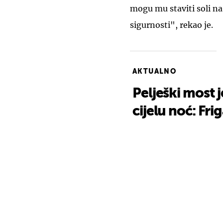
mogu mu staviti soli na
sigurnosti", rekao je.
AKTUALNO
Pelješki most j
cijelu noć: Fri