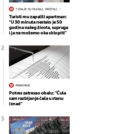
"I DALJE SU PLESALI, VRIŠTALI..."
Turisti mu zapalili apartman:
"U 30 minuta nestalo je 50
godina našeg života, supruga
i ja ne možemo oka sklopiti"
PRIMORJE
Potres zatresao obalu: "Čula
sam razbijanje čaša u stanu
iznad"