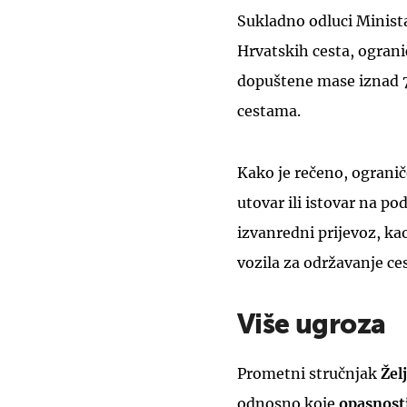
Sukladno odluci Minista
Hrvatskih cesta, ogran
dopuštene mase iznad 7
cestama.
Kako je rečeno, ogranič
utovar ili istovar na po
izvanredni prijevoz, kao
vozila za održavanje ces
Više ugroza
Prometni stručnjak
Žel
odnosno koje
opasnosti