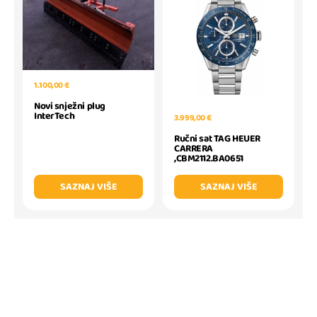
1.100,00 €
Novi snježni plug
InterTech
3.999,00 €
Ručni sat TAG HEUER
CARRERA
,CBM2112.BA0651
SAZNAJ VIŠE
SAZNAJ VIŠE