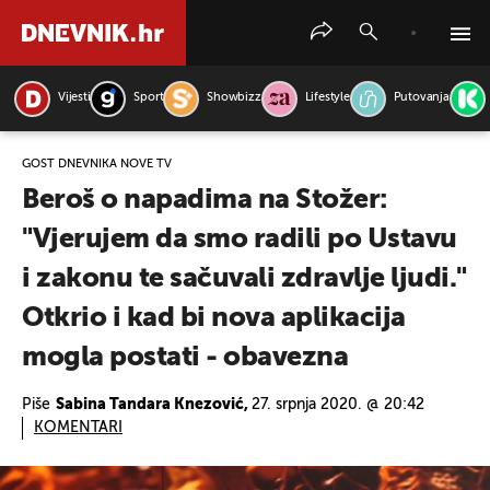
Vijesti
Sport
Showbizz
Lifestyle
Putovanja
PRETRAŽITE VIJESTI
GOST DNEVNIKA NOVE TV
Beroš o napadima na Stožer:
"Vjerujem da smo radili po Ustavu
i zakonu te sačuvali zdravlje ljudi."
Otkrio i kad bi nova aplikacija
mogla postati - obavezna
Piše
Sabina Tandara Knezović,
27. srpnja 2020. @ 20:42
KOMENTARI