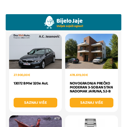
27.900,00 €
478.619,00 €
13072 BMW 320e Aut.
NOVOGRADNJA PREČKO
MODERAN 3-SOBAN STAN
NADOMAK JARUNA, S2-B
SAZNAJ VIŠE
SAZNAJ VIŠE