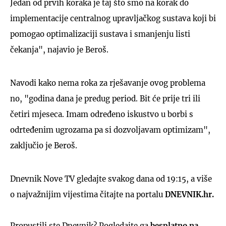
Jedan od prvih koraka je taj što smo na korak do
implementacije centralnog upravljačkog sustava koji bi
pomogao optimalizaciji sustava i smanjenju listi
čekanja", najavio je Beroš.
Navodi kako nema roka za rješavanje ovog problema
no, "godina dana je predug period. Bit će prije tri ili
četiri mjeseca. Imam određeno iskustvo u borbi s
odrteđenim ugrozama pa si dozvoljavam optimizam",
zaključio je Beroš.
Dnevnik Nove TV gledajte svakog dana od 19:15, a više
o najvažnijim vijestima čitajte na portalu
DNEVNIK.hr.
Propustili ste Dnevnik? Pogledajte ga
besplatno na