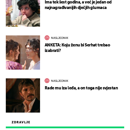
Ima tek šest godina, a već je jedan od
najnagrađivanijih dječjih glumaca
NASLJEDNIK
ANKETA: Koju ženu bi Serhat trebao
izabrati?
NASLJEDNIK
Rade mu iza leđa, a on toga nije svjestan
ZDRAVLJE