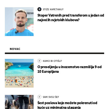
STIŽE KAPETANU?
Stoper Vatrenih pred transferom u jedan od
najvećih svjetskih klubova?
NOVAC
KAMO BI OTIŠLI?
O preseljenju u inozemstvo razmišlja 9 od
10 Europljana
SAM SVOJ ŠEF
Šest poslova koje možete pokrenuti od
kuće uz minimalna ulaganja