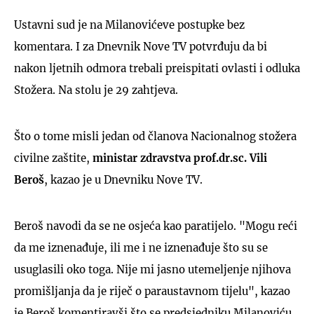
Ustavni sud je na Milanovićeve postupke bez
komentara. I za Dnevnik Nove TV potvrđuju da bi
nakon ljetnih odmora trebali preispitati ovlasti i odluka
Stožera. Na stolu je 29 zahtjeva.
Što o tome misli jedan od članova Nacionalnog stožera
civilne zaštite,
ministar zdravstva prof.dr.sc. Vili
Beroš
, kazao je u Dnevniku Nove TV.
Beroš navodi da se ne osjeća kao paratijelo. "Mogu reći
da me iznenađuje, ili me i ne iznenađuje što su se
usuglasili oko toga. Nije mi jasno utemeljenje njihova
promišljanja da je riječ o paraustavnom tijelu", kazao
je Beroš komentiravši što se predsjedniku Milanoviću