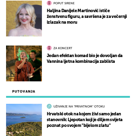
POPUT SIRENE
Haljina Danijele Martinović ističe
ženstvenu figuru, a savršena je za večernji
izlazak na moru
ZA KONCERT
Jedan efektan komad bio je dovoljan da
Vannina ljetna kombinacija zablista
PUTOVANJA
UŽIVANJE NA "PRIVATNOM" OTOKU
Hrvatski otok na kojem živi samo jedan
stanovnik: Ljepotan koji je diljem svijeta
poznat po svojem "bijelom zlatu"