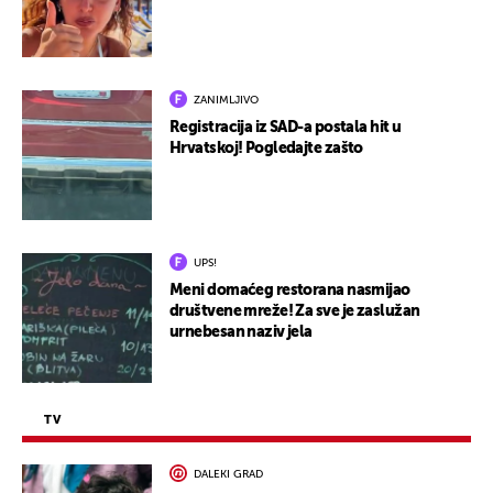
ZANIMLJIVO
Registracija iz SAD-a postala hit u
Hrvatskoj! Pogledajte zašto
UPS!
Meni domaćeg restorana nasmijao
društvene mreže! Za sve je zaslužan
urnebesan naziv jela
TV
DALEKI GRAD