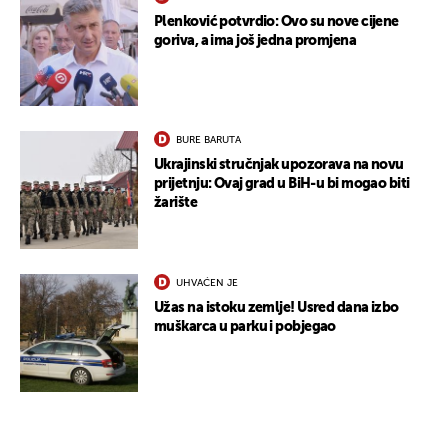
Plenković potvrdio: Ovo su nove cijene
goriva, a ima još jedna promjena
BURE BARUTA
Ukrajinski stručnjak upozorava na novu
prijetnju: Ovaj grad u BiH-u bi mogao biti
žarište
UHVAĆEN JE
Užas na istoku zemlje! Usred dana izbo
muškarca u parku i pobjegao