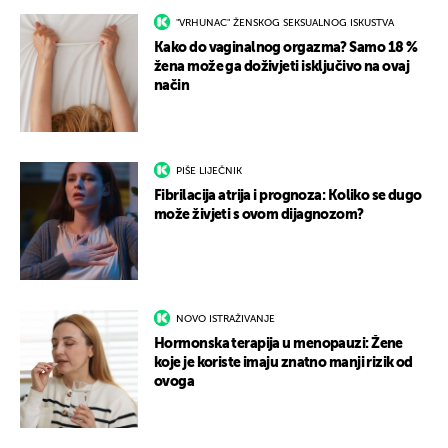
"VRHUNAC" ŽENSKOG SEKSUALNOG ISKUSTVA
Kako do vaginalnog orgazma? Samo 18 %
žena može ga doživjeti isključivo na ovaj
način
PIŠE LIJEČNIK
Fibrilacija atrija i prognoza: Koliko se dugo
može živjeti s ovom dijagnozom?
NOVO ISTRAŽIVANJE
Hormonska terapija u menopauzi: Žene
koje je koriste imaju znatno manji rizik od
ovoga