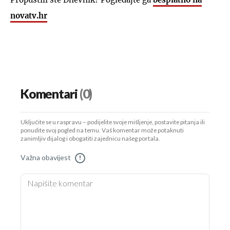
novatv.hr
Komentari
(0)
Uključite se u raspravu – podijelite svoje mišljenje, postavite pitanja ili
ponudite svoj pogled na temu. Vaš komentar može potaknuti
zanimljiv dijalog i obogatiti zajednicu našeg portala.
Važna obavijest
!