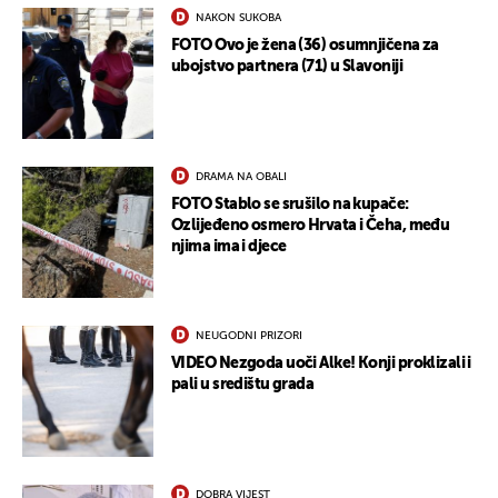
NAKON SUKOBA
FOTO Ovo je žena (36) osumnjičena za
ubojstvo partnera (71) u Slavoniji
DRAMA NA OBALI
FOTO Stablo se srušilo na kupače:
Ozlijeđeno osmero Hrvata i Čeha, među
njima ima i djece
NEUGODNI PRIZORI
VIDEO Nezgoda uoči Alke! Konji proklizali i
pali u središtu grada
DOBRA VIJEST