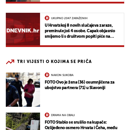
UKUPNO 2047 ZARAŽENIH
U Hrvatskoj 8 novih slučajeva zaraze,
preminule još 4 osobe. Capak objasnio
smijemo li s društvom popiti piće na
klupicama
TRI VIJESTI O KOJIMA SE PRIČA
NAKON SUKOBA
FOTO Ovo je žena (36) osumnjičena za
ubojstvo partnera (71) u Slavoniji
DRAMA NA OBALI
FOTO Stablo se srušilo na kupače:
Ozlijeđeno osmero Hrvata i Čeha, među