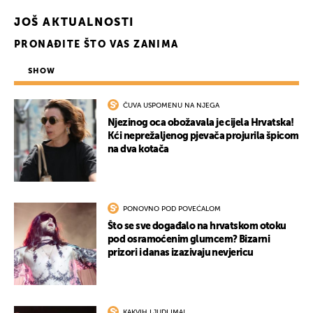
JOŠ AKTUALNOSTI
PRONAĐITE ŠTO VAS ZANIMA
SHOW
ČUVA USPOMENU NA NJEGA
Njezinog oca obožavala je cijela Hrvatska!
Kći neprežaljenog pjevača projurila špicom
na dva kotača
PONOVNO POD POVEĆALOM
Što se sve događalo na hrvatskom otoku
pod osramoćenim glumcem? Bizarni
prizori i danas izazivaju nevjericu
KAKVIH LJUDI IMA!