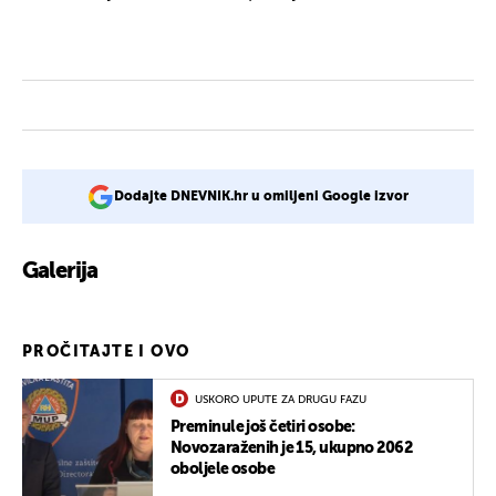
Dodajte DNEVNIK.hr u omiljeni Google izvor
Galerija
4
PROČITAJTE I OVO
USKORO UPUTE ZA DRUGU FAZU
Preminule još četiri osobe:
Novozaraženih je 15, ukupno 2062
oboljele osobe