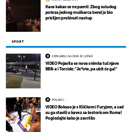
Kaos kakav se ne pamti: Zbog suludog
poteza jednog muškarca bend je bio
prisiljen prekinuti nastup
SPORT
CIPELARILI GA DOK JE LEŽAO
VIDEO Pojavila se nova snimka tučnjave
BBB-a i Torcide: "Je*ote, pa ubit će ga!"
POLJACI...
VIDEO Boksao je s Kličkom i Furyjem, a sad
su ga stavili u kavez sa šestoricom Roma!
Pogledajte kako je završilo