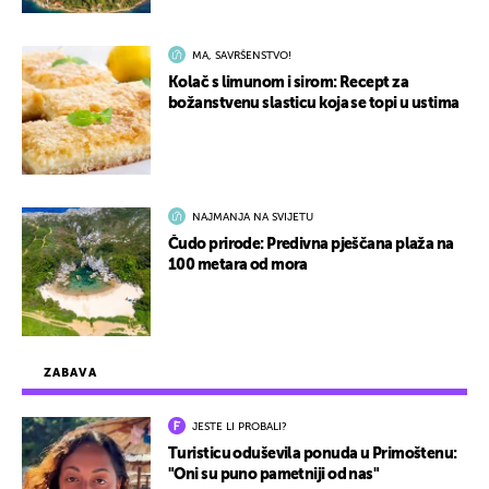
MA, SAVRŠENSTVO!
Kolač s limunom i sirom: Recept za
božanstvenu slasticu koja se topi u ustima
NAJMANJA NA SVIJETU
Čudo prirode: Predivna pješčana plaža na
100 metara od mora
ZABAVA
JESTE LI PROBALI?
Turisticu oduševila ponuda u Primoštenu:
"Oni su puno pametniji od nas"