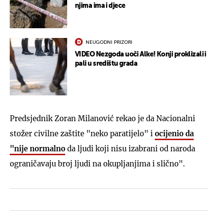
njima ima i djece
NEUGODNI PRIZORI
VIDEO Nezgoda uoči Alke! Konji proklizali i
pali u središtu grada
Predsjednik Zoran Milanović rekao je da Nacionalni
stožer civilne zaštite "neko paratijelo" i
ocijenio da
"nije normalno
da ljudi koji nisu izabrani od naroda
ograničavaju broj ljudi na okupljanjima i slično".